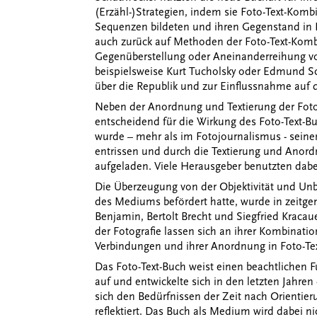
(Erzähl-)Strategien, indem sie Foto-Text-Kom
Sequenzen bildeten und ihren Gegenstand in K
auch zurück auf Methoden der Foto-Text-Kombin
Gegenüberstellung oder Aneinanderreihung vo
beispielsweise Kurt Tucholsky oder Edmund Sc
über die Republik und zur Einflussnahme auf 
Neben der Anordnung und Textierung der Fotog
entscheidend für die Wirkung des Foto-Text-Bu
wurde – mehr als im Fotojournalismus - sei
entrissen und durch die Textierung und Anor
aufgeladen. Viele Herausgeber benutzten dabei
Die Überzeugung von der Objektivität und Unbe
des Mediums befördert hatte, wurde in zeitge
Benjamin, Bertolt Brecht und Siegfried Kracaue
der Fotografie lassen sich an ihrer Kombination
Verbindungen und ihrer Anordnung in Foto-Te
Das Foto-Text-Buch weist einen beachtlichen 
auf und entwickelte sich in den letzten Jahr
sich den Bedürfnissen der Zeit nach Orientie
reflektiert. Das Buch als Medium wird dabei n