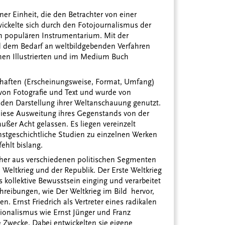
er Einheit, die den Betrachter von einer
wickelte sich durch den Fotojournalismus der
em populären Instrumentarium. Mit der
 dem Bedarf an weltbildgebenden Verfahren
hen Illustrierten und im Medium Buch
chaften (Erscheinungsweise, Format, Umfang)
von Fotografie und Text und wurde von
enden Darstellung ihrer Weltanschauung genutzt.
 diese Ausweitung ihres Gegenstands von der
außer Acht gelassen. Es liegen vereinzelt
unstgeschichtliche Studien zu einzelnen Werken
ehlt bislang.
cher aus verschiedenen politischen Segmenten
Weltkrieg und der Republik. Der Erste Weltkrieg
as kollektive Bewusstsein einging und verarbeitet
hreibungen, wie Der Weltkrieg im Bild hervor,
n. Ernst Friedrich als Vertreter eines radikalen
tionalismus wie Ernst Jünger und Franz
 Zwecke. Dabei entwickelten sie eigene