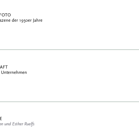
 FOTO
szene der 1950er Jahre
HAFT
ves Unternehmen
E
n und Esther Ruelfs