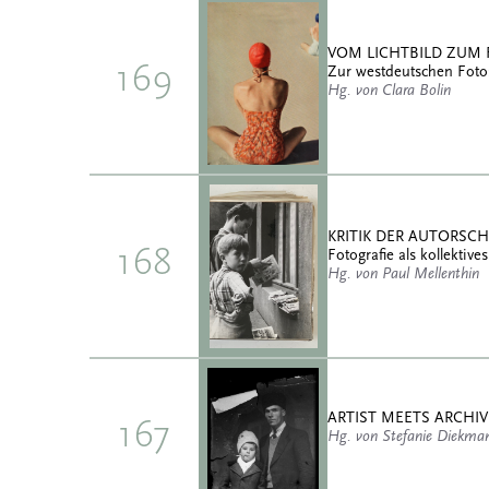
VOM LICHTBILD ZUM
169
Zur westdeutschen Foto
Hg. von Clara Bolin
KRITIK DER AUTORSC
168
Fotografie als kollekti
Hg. von Paul Mellenthin
ARTIST MEETS ARCHIV
167
Hg. von Stefanie Diekman