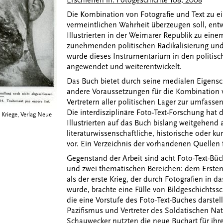
Erschienen in: Fotogeschichte 108, 2008
Die Kombination von Fotografie und Text zu ein
vermeintlichen Wahrheit überzeugen soll, ent
Illustrierten in der Weimarer Republik zu ein
zunehmenden politischen Radikalisierung und
wurde dieses Instrumentarium in den politisc
angewendet und weiterentwickelt.
Das Buch bietet durch seine medialen Eigens
andere Voraussetzungen für die Kombination 
Vertretern aller politischen Lager zur umfass
Die interdisziplinäre Foto-Text-Forschung hat
 Kriege, Verlag Neue
Illustrierten auf das Buch bislang weitgehend 
literaturwissenschaftliche, historische oder k
vor. Ein Verzeichnis der vorhandenen Quellen f
Gegenstand der Arbeit sind acht Foto-Text-Bü
und zwei thematischen Bereichen: dem Ersten 
als der erste Krieg, der durch Fotografien in d
wurde, brachte eine Fülle von Bildgeschichtssc
die eine Vorstufe des Foto-Text-Buches darstelle
Pazifismus und Vertreter des Soldatischen Na
Schauwecker nutzten die neue Buchart für ihre