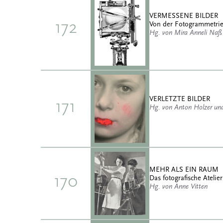
VERMESSENE BILDER
172
Von der Fotogrammetrie 
Hg. von Mira Anneli Naß 
VERLETZTE BILDER
171
Hg. von Anton Holzer u
MEHR ALS EIN RAUM
170
Das fotografische Atelier
Hg. von Anne Vitten