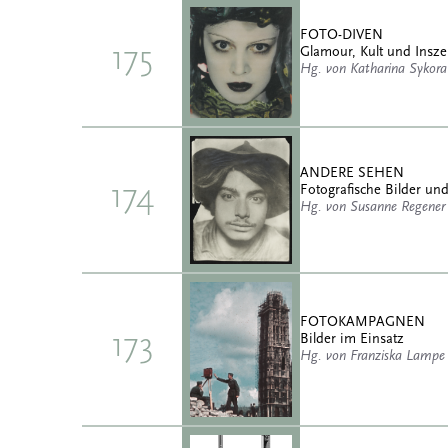
FOTO-DIVEN
175
Glamour, Kult und Insz
Hg. von Katharina Sykora
ANDERE SEHEN
174
Fotografische Bilder und
Hg. von Susanne Regener
FOTOKAMPAGNEN
173
Bilder im Einsatz
Hg. von Franziska Lampe