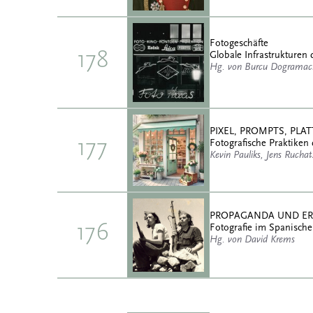
Fotogeschäfte
178
Globale Infrastrukturen 
Hg. von Burcu Dogramaci
PIXEL, PROMPTS, PL
177
Fotografische Praktiken 
Kevin Pauliks, Jens Rucha
PROPAGANDA UND E
176
Fotografie im Spanische
Hg. von David Krems