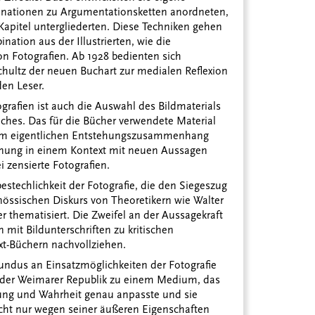
binationen zu Argumentationsketten anordneten,
apitel untergliederten. Diese Techniken gehen
ation aus der Illustrierten, wie die
n Fotografien. Ab 1928 bedienten sich
hultz der neuen Buchart zur medialen Reflexion
den Leser.
rafien ist auch die Auswahl des Bildmaterials
ches. Das für die Bücher verwendete Material
nem eigentlichen Entstehungszusammenhang
dnung in einem Kontext mit neuen Aussagen
 zensierte Fotografien.
stechlichkeit der Fotografie, die den Siegeszug
nössischen Diskurs von Theoretikern wie Walter
r thematisiert. Die Zweifel an der Aussagekraft
 mit Bildunterschriften zu kritischen
xt-Büchern nachvollziehen.
Fundus an Einsatzmöglichkeiten der Fotografie
en der Weimarer Republik zu einem Medium, das
rung und Wahrheit genau anpasste und sie
icht nur wegen seiner äußeren Eigenschaften