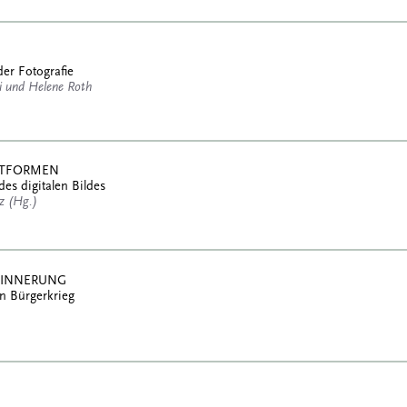
der Fotografie
 und Helene Roth
ATTFORMEN
des digitalen Bildes
tz (Hg.)
RINNERUNG
n Bürgerkrieg