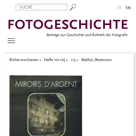
Zum Inhalt springen
Aktuelle Seite: Mathys_Rezension
DE
EN
Bisher erschienen
Hefte 101-125
113
Mathys_Rezension