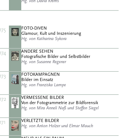
Hg. von David Krems
FOTO-DIVEN
175
Glamour, Kult und Inszenierung
Hg. von Katharina Sykora
ANDERE SEHEN
174
Fotografische Bilder und Selbstbilder
Hg. von Susanne Regener
FOTOKAMPAGNEN
173
Bilder im Einsatz
Hg. von Franziska Lampe
VERMESSENE BILDER
172
Von der Fotogrammetrie zur Bildforensik
Hg. von Mira Anneli Naß und Steffen Siegel
VERLETZTE BILDER
171
Hg. von Anton Holzer und Elmar Mauch