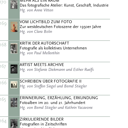
MEHR ALS EIN RAUM
170
Das fotografische Atelier: Kunst, Geschäft, Industrie
Hg. von Anne Vitten
VOM LICHTBILD ZUM FOTO
169
Zur westdeutschen Fotoszene der 1950er Jahre
Hg. von Clara Bolin
KRITIK DER AUTORSCHAFT
168
Fotografie als kollektives Unternehmen
Hg. von Paul Mellenthin
ARTIST MEETS ARCHIVE
167
Hg. von Stefanie Diekmann und Esther Ruelfs
SCHREIBEN ÜBER FOTOGRAFIE II
166
Hg. von Steffen Siegel und Bernd Stiegler
ERINNERUNG, ERZÄHLUNG, ERKUNDUNG
165
Fotoalben im 20. und 21. Jahrhundert
Hg. von Bernd Stiegler und Kathrin Yacavone
ZIRKULIERENDE BILDER
164
Fotografien in Zeitschriften