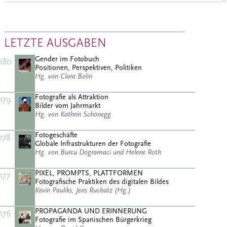
LETZTE AUSGABEN
Gender im Fotobuch
180
Positionen, Perspektiven, Politiken
Hg. von Clara Bolin
Fotografie als Attraktion
179
Bilder vom Jahrmarkt
Hg. von Kathrin Schönegg
Fotogeschäfte
178
Globale Infrastrukturen der Fotografie
Hg. von Burcu Dogramaci und Helene Roth
PIXEL, PROMPTS, PLATTFORMEN
177
Fotografische Praktiken des digitalen Bildes
Kevin Pauliks, Jens Ruchatz (Hg.)
PROPAGANDA UND ERINNERUNG
176
Fotografie im Spanischen Bürgerkrieg