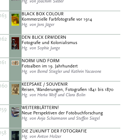
Hg. von Joachim Sieber
BLACK BOX COLOUR
163
Kommerzielle Farbfotografie vor 1914
Hg. von Jens Jäger
DEN BLICK ERWIDERN
162
Fotografie und Kolonialismus
Hg. von Sophie Junge
NORM UND FORM
161
Fotoalben im 19. Jahrhundert
Hg. von Bernd Stiegler und Kathrin Yacavone
KEEPSAKE / SOUVENIR
160
Reisen, Wanderungen, Fotografien 1841 bis 1870
Hg. von Herta Wolf und Clara Bolin
WEITERBLÄTTERN!
159
Neue Perspektiven der Fotobuchforschung
Hg. von Anja Schürmann und Steffen Siegel
DIE ZUKUNFT DER FOTOGRAFIE
158
Hg. von Anton Holzer