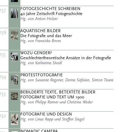
FOTOGESCHICHTE SCHREIBEN
157
40 Jahre Zeitschrift Fotogeschichte
Hg. von Anton Holzer
AQUATISCHE BILDER
156
Die Fotografie und das Meer
Hg. von Franziska Brons
WOZU GENDER?
155
Geschlechtertheoretische Ansätze in der Fotografie
Hg. von Katharina Steidl
PROTESTFOTOGRAFIE
154
Hg. von Susanne Regener, Dorna Safaian, Simon Teune
BEBILDERTE TEXTE, BETEXTETE BILDER
153
FOTOGRAFIE UND TEXT UM 1900
Hg. von Philipp Ramer und Christine Weder
FOTOGRAFIE UND DESIGN
152
Hg. von Linus Rapp und Steffen Siegel
NOMADIC CAMERA