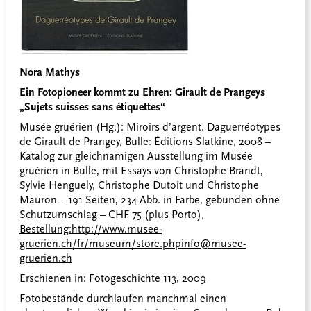
Nora Mathys
Ein Fotopioneer kommt zu Ehren: Girault de Prangeys
„Sujets suisses sans étiquettes“
Musée gruérien (Hg.): Miroirs d’argent. Daguerréotypes
de Girault de Prangey, Bulle: Éditions Slatkine, 2008 –
Katalog zur gleichnamigen Ausstellung im Musée
gruérien in Bulle, mit Essays von Christophe Brandt,
Sylvie Henguely, Christophe Dutoit und Christophe
Mauron – 191 Seiten, 234 Abb. in Farbe, gebunden ohne
Schutzumschlag – CHF 75 (plus Porto),
Bestellung:http://www.musee-
gruerien.ch/fr/museum/store.php
info@musee-
gruerien.ch
Erschienen in: Fotogeschichte 113, 2009
Fotobestände durchlaufen manchmal einen