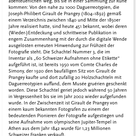
abenteuerlichen Weg, bis sie in einer Sammlung zur Ruhe
kommen: Von den nahe zu 1000 Daguerreotypien, die
Joseph-Philibert Girault de Prangey (1804–1892) gemäß
einem Verzeichnis zwischen 1840 und Mitte der 1850er
Jahre realisiert hatte, sind heute 451 bekannt, wobei deren
(Wieder-)Entdeckung und schrittweise Publikation in
engem Zusammenhang mit der durch die digitale Wende
ausgelösten erneuten Hinwendung zur Frühzeit der
Fotografie steht. Die Schachtel Nummer 3, die im
Inventar als „60 Schweizer Aufnahmen ohne Etikette“
aufgeführt ist, ist bereits 1950 vom Comte Charles de
Simony, der 1920 den baufälligen Sitz von Girault de
Prangey kaufte und dort zufällig 20 Holzschachteln mit
Daguerreotypien auffand, dem Musée gruérien geschenkt
worden. Diese Schachtel geriet jedoch während 50 Jahren
in Vergessenheit bis sie im Jahr 2002 wieder aufgefunden
wurde. In der Zwischenzeit ist Girault de Prangey von
einem kaum bekannten Fotografen zu einem der
bedeutenden Pionieren der Fotografie aufgestiegen und
seine Aufnahme vom olympischen Jupiter-Tempel in
Athen aus dem Jahr 1842 wurde für 1,23 Millionen
Schweizer Franken verkauft.