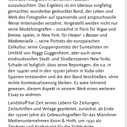
auszuleuchten. Das Ergebnis ist ein überaus sorgfältig
gemachter, wunderbar gedruckter Band, der Leben und
Werk des Fotografen auf spannende und anspruchsvolle
Weise miteinander verzahnt. Vorgestellt werden nicht nur
seine Modefotografien – zunächst in Paris für
Vogue
und
femina
, später, in New York, für
Harper`s Bazaar
und
Mademoiselle
–, seine Porträts der europäischen
Exilkultur, seine Gruppenporträts der Surrealisten im
Umfeld von Peggy Guggenheim, aber auch seine
eindrucksvollen Stadt- und Straßenszenen New Yorks.
Schade ist lediglich, dass seine Reportagen, die v.a. in
den 1940er und in den 1950er Jahren in Kuba oder
Spanien entstanden und die den Band beschließen, ohne
rechte Kontextualisierung bleiben. Es wäre lohnend
gewesen, diesem Aspekt in seinem Werk einen weiteren
Essay zu widmen.
Landshoff hat Zeit seines Lebens für Zeitungen,
Zeitschriften und Verlage gearbeitet, zunächst, ab Ende
der 1920er Jahre als Gebrauchsgrafiker für das Münchner
Medienunternehmen Knorr & Hirth, um 1930 als
Zeichner und Karikaturist für die
Süddeutsche