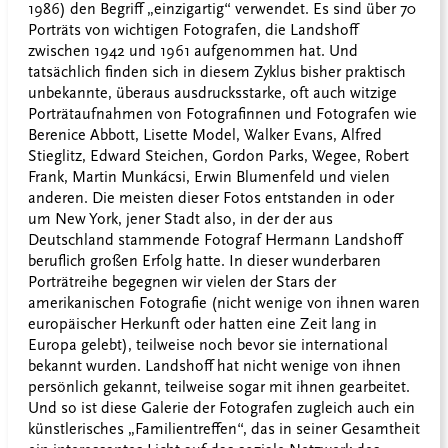
1986) den Begriff „einzigartig“ verwendet. Es sind über 70
Porträts von wichtigen Fotografen, die Landshoff
zwischen 1942 und 1961 aufgenommen hat. Und
tatsächlich finden sich in diesem Zyklus bisher praktisch
unbekannte, überaus ausdrucksstarke, oft auch witzige
Porträtaufnahmen von Fotografinnen und Fotografen wie
Berenice Abbott, Lisette Model, Walker Evans, Alfred
Stieglitz, Edward Steichen, Gordon Parks, Wegee, Robert
Frank, Martin Munkácsi, Erwin Blumenfeld und vielen
anderen. Die meisten dieser Fotos entstanden in oder
um New York, jener Stadt also, in der der aus
Deutschland stammende Fotograf Hermann Landshoff
beruflich großen Erfolg hatte. In dieser wunderbaren
Porträtreihe begegnen wir vielen der Stars der
amerikanischen Fotografie (nicht wenige von ihnen waren
europäischer Herkunft oder hatten eine Zeit lang in
Europa gelebt), teilweise noch bevor sie international
bekannt wurden. Landshoff hat nicht wenige von ihnen
persönlich gekannt, teilweise sogar mit ihnen gearbeitet.
Und so ist diese Galerie der Fotografen zugleich auch ein
künstlerisches „Familientreffen“, das in seiner Gesamtheit