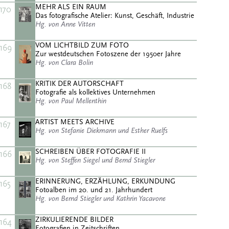
MEHR ALS EIN RAUM
170
Das fotografische Atelier: Kunst, Geschäft, Industrie
Hg. von Anne Vitten
VOM LICHTBILD ZUM FOTO
169
Zur westdeutschen Fotoszene der 1950er Jahre
Hg. von Clara Bolin
KRITIK DER AUTORSCHAFT
168
Fotografie als kollektives Unternehmen
Hg. von Paul Mellenthin
ARTIST MEETS ARCHIVE
167
Hg. von Stefanie Diekmann und Esther Ruelfs
SCHREIBEN ÜBER FOTOGRAFIE II
166
Hg. von Steffen Siegel und Bernd Stiegler
ERINNERUNG, ERZÄHLUNG, ERKUNDUNG
165
Fotoalben im 20. und 21. Jahrhundert
Hg. von Bernd Stiegler und Kathrin Yacavone
ZIRKULIERENDE BILDER
164
Fotografien in Zeitschriften