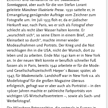
Sonntagspost
, aber auch für die von Stefan Lorant
geleitete
Münchner Illustrierte Presse.
1930 sattelte er, in
Ermangelung genügender Aufträge vom Zeichner zum
Fotografie um. Im Juli 1933 floh er, da er jüdischer
Herkunft war, nach Paris, wo er sich als Fotograf eher
schlecht als recht über Wasser halten konnte. Er
„wurschtelt sich“, so seine Eltern in einem Brief, „mit
Kleinarbeit so durch“, machte immer wieder
Modeaufnahmen und Porträts. Der Krieg und die Not
verschlugen ihn in die USA, nicht der Wunsch, dort zu
leben und zu arbeiten. Ende Mai 1941 kam er in New York
an. In der neuen Welt konnte er beruflich schneller Fuß
fassen als in Paris, bereits 1942 arbeitete er für die Mode-
und Gesellschaftszeitschrift
Harper`s Bazaar,
später, ab
1947, für
Mademoiselle
. Landshoff war in New York v.a. als
Modefotograf für die großen Magazine überaus
erfolgreich, gefragt war er aber auch als Porträtist – in den
1960er Jahren machte er zahlreiche Farbporträts von
wichtigen US-Wirtschaftsvertretern –, sowie als Sach- und
Werbefotograf.