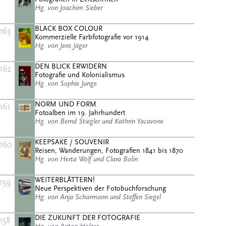
Hg. von Joachim Sieber
BLACK BOX COLOUR
163
Kommerzielle Farbfotografie vor 1914
Hg. von Jens Jäger
DEN BLICK ERWIDERN
162
Fotografie und Kolonialismus
Hg. von Sophie Junge
NORM UND FORM
161
Fotoalben im 19. Jahrhundert
Hg. von Bernd Stiegler und Kathrin Yacavone
KEEPSAKE / SOUVENIR
160
Reisen, Wanderungen, Fotografien 1841 bis 1870
Hg. von Herta Wolf und Clara Bolin
WEITERBLÄTTERN!
159
Neue Perspektiven der Fotobuchforschung
Hg. von Anja Schürmann und Steffen Siegel
DIE ZUKUNFT DER FOTOGRAFIE
158