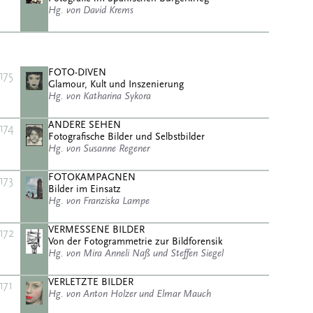
Hg. von David Krems
FOTO-DIVEN
175
Glamour, Kult und Inszenierung
Hg. von Katharina Sykora
ANDERE SEHEN
174
Fotografische Bilder und Selbstbilder
Hg. von Susanne Regener
FOTOKAMPAGNEN
173
Bilder im Einsatz
Hg. von Franziska Lampe
VERMESSENE BILDER
172
Von der Fotogrammetrie zur Bildforensik
Hg. von Mira Anneli Naß und Steffen Siegel
VERLETZTE BILDER
171
Hg. von Anton Holzer und Elmar Mauch