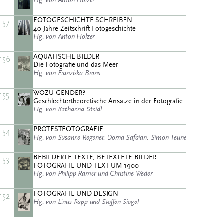
Hg. von Anton Holzer
FOTOGESCHICHTE SCHREIBEN
157
40 Jahre Zeitschrift Fotogeschichte
Hg. von Anton Holzer
AQUATISCHE BILDER
156
Die Fotografie und das Meer
Hg. von Franziska Brons
WOZU GENDER?
155
Geschlechtertheoretische Ansätze in der Fotografie
Hg. von Katharina Steidl
PROTESTFOTOGRAFIE
154
Hg. von Susanne Regener, Dorna Safaian, Simon Teune
BEBILDERTE TEXTE, BETEXTETE BILDER
153
FOTOGRAFIE UND TEXT UM 1900
Hg. von Philipp Ramer und Christine Weder
FOTOGRAFIE UND DESIGN
152
Hg. von Linus Rapp und Steffen Siegel