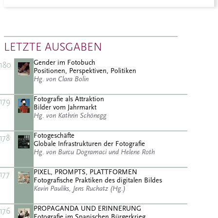
LETZTE AUSGABEN
Gender im Fotobuch
180
Positionen, Perspektiven, Politiken
Hg. von Clara Bolin
Fotografie als Attraktion
179
Bilder vom Jahrmarkt
Hg. von Kathrin Schönegg
Fotogeschäfte
178
Globale Infrastrukturen der Fotografie
Hg. von Burcu Dogramaci und Helene Roth
PIXEL, PROMPTS, PLATTFORMEN
177
Fotografische Praktiken des digitalen Bildes
Kevin Pauliks, Jens Ruchatz (Hg.)
PROPAGANDA UND ERINNERUNG
176
Fotografie im Spanischen Bürgerkrieg