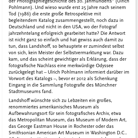
der Photographiegeschichte des 20. Jahrhunderts“ (Ulrich
Pohlmann). Und wieso wurde erst 25 Jahre nach seinem
Tod (1986) die erste große Retrospektive mit
begleitendem Katalog zusammengestellt, noch dazu in
Deutschland und nicht in den USA, wo der Fotograf
jahrzehntelang erfolgreich gearbeitet hatte? Die Antwort
ist nicht ganz so einfach und hat gewiss auch damit zu
tun, dass Landshoff, so behauptete er zumindest selbst
von sich, kein Meister der Selbstvermarktung war. Dazu
kam, und das scheint gewichtiger als Erklärung, dass der
fotografische Nachlass eine merkwürdige Odyssee
zurückgelegt hat – Ulrich Pohlmann informiert darüber im
Vorwort des Katalogs –, bevor er 2012 als Schenkung
Eingang in die Sammlung Fotografie des Münchner
Stadtmuseums fand.
Landshoff wünschte sich zu Lebzeiten ein großes,
renommiertes amerikanisches Museum als
Aufbewahrungsort für sein fotografisches Archiv, etwa
das Metropolitan Museum, das Museum of Modern Art,
das George Eastman House in Rochester oder das
Smithsonian American Art Museum in Washington D.C..