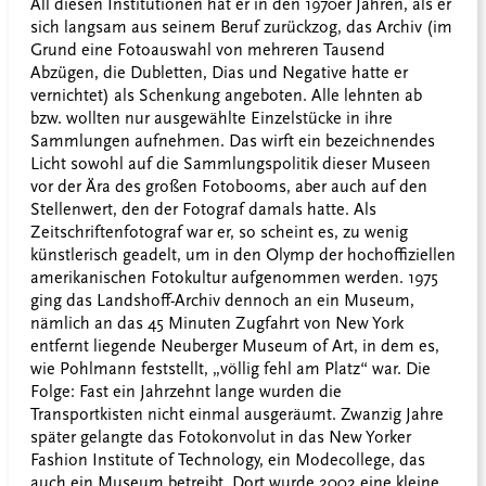
All diesen Institutionen hat er in den 1970er Jahren, als er
sich langsam aus seinem Beruf zurückzog, das Archiv (im
Grund eine Fotoauswahl von mehreren Tausend
Abzügen, die Dubletten, Dias und Negative hatte er
vernichtet) als Schenkung angeboten. Alle lehnten ab
bzw. wollten nur ausgewählte Einzelstücke in ihre
Sammlungen aufnehmen. Das wirft ein bezeichnendes
Licht sowohl auf die Sammlungspolitik dieser Museen
vor der Ära des großen Fotobooms, aber auch auf den
Stellenwert, den der Fotograf damals hatte. Als
Zeitschriftenfotograf war er, so scheint es, zu wenig
künstlerisch geadelt, um in den Olymp der hochoffiziellen
amerikanischen Fotokultur aufgenommen werden. 1975
ging das Landshoff-Archiv dennoch an ein Museum,
nämlich an das 45 Minuten Zugfahrt von New York
entfernt liegende Neuberger Museum of Art, in dem es,
wie Pohlmann feststellt, „völlig fehl am Platz“ war. Die
Folge: Fast ein Jahrzehnt lange wurden die
Transportkisten nicht einmal ausgeräumt. Zwanzig Jahre
später gelangte das Fotokonvolut in das New Yorker
Fashion Institute of Technology, ein Modecollege, das
auch ein Museum betreibt. Dort wurde 2002 eine kleine