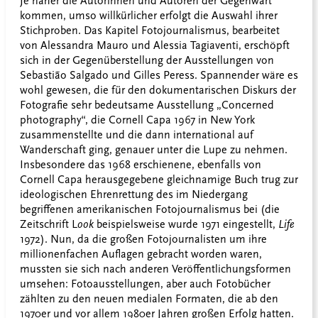
Je näher die Autorinnen und Autoren der Gegenwart
kommen, umso willkürlicher erfolgt die Auswahl ihrer
Stichproben. Das Kapitel Fotojournalismus, bearbeitet
von Alessandra Mauro und Alessia Tagiaventi, erschöpft
sich in der Gegenüberstellung der Ausstellungen von
Sebasti
ã
o Salgado und Gilles Peress. Spannender wäre es
wohl gewesen, die für den dokumentarischen Diskurs der
Fotografie sehr bedeutsame Ausstellung „Concerned
photography“, die Cornell Capa 1967 in New York
zusammenstellte und die dann international auf
Wanderschaft ging, genauer unter die Lupe zu nehmen.
Insbesondere das 1968 erschienene, ebenfalls von
Cornell Capa herausgegebene gleichnamige Buch trug zur
ideologischen Ehrenrettung des im Niedergang
begriffenen amerikanischen Fotojournalismus bei (die
Zeitschrift L
ook
beispielsweise wurde 1971 eingestellt,
Life
1972). Nun, da die großen Fotojournalisten um ihre
millionenfachen Auflagen gebracht worden waren,
mussten sie sich nach anderen Veröffentlichungsformen
umsehen: Fotoausstellungen, aber auch Fotobücher
zählten zu den neuen medialen Formaten, die ab den
1970er und vor allem 1980er Jahren großen Erfolg hatten.