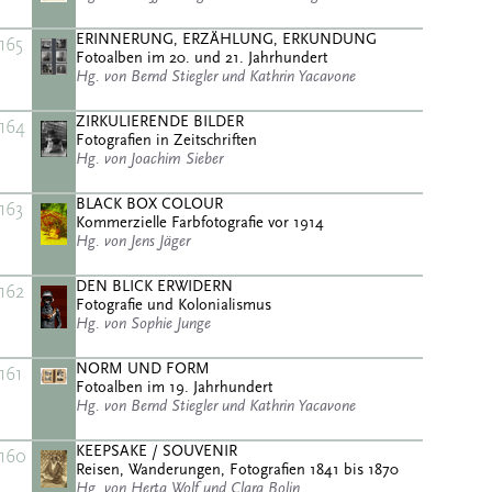
ERINNERUNG, ERZÄHLUNG, ERKUNDUNG
165
Fotoalben im 20. und 21. Jahrhundert
Hg. von Bernd Stiegler und Kathrin Yacavone
ZIRKULIERENDE BILDER
164
Fotografien in Zeitschriften
Hg. von Joachim Sieber
BLACK BOX COLOUR
163
Kommerzielle Farbfotografie vor 1914
Hg. von Jens Jäger
DEN BLICK ERWIDERN
162
Fotografie und Kolonialismus
Hg. von Sophie Junge
NORM UND FORM
161
Fotoalben im 19. Jahrhundert
Hg. von Bernd Stiegler und Kathrin Yacavone
KEEPSAKE / SOUVENIR
160
Reisen, Wanderungen, Fotografien 1841 bis 1870
Hg. von Herta Wolf und Clara Bolin