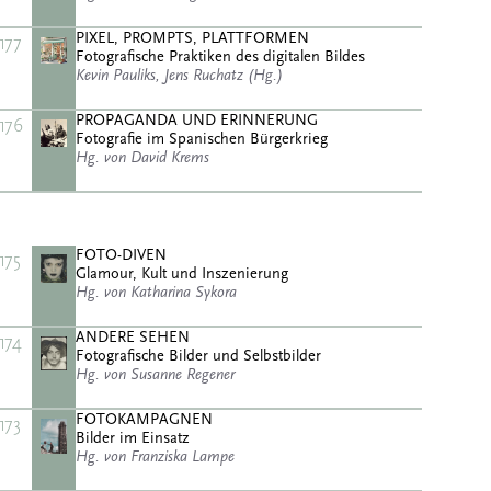
PIXEL, PROMPTS, PLATTFORMEN
177
Fotografische Praktiken des digitalen Bildes
Kevin Pauliks, Jens Ruchatz (Hg.)
PROPAGANDA UND ERINNERUNG
176
Fotografie im Spanischen Bürgerkrieg
Hg. von David Krems
FOTO-DIVEN
175
Glamour, Kult und Inszenierung
Hg. von Katharina Sykora
ANDERE SEHEN
174
Fotografische Bilder und Selbstbilder
Hg. von Susanne Regener
FOTOKAMPAGNEN
173
Bilder im Einsatz
Hg. von Franziska Lampe