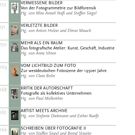
VERMESSENE BILDER
172
Von der Fotogrammetrie zur Bildforensik
Hg. von Mira Anneli Naß und Steffen Siegel
VERLETZTE BILDER
171
Hg. von Anton Holzer und Elmar Mauch
MEHR ALS EIN RAUM
170
Das fotografische Atelier: Kunst, Geschäft, Industrie
Hg. von Anne Vitten
VOM LICHTBILD ZUM FOTO
169
Zur westdeutschen Fotoszene der 1950er Jahre
Hg. von Clara Bolin
KRITIK DER AUTORSCHAFT
168
Fotografie als kollektives Unternehmen
Hg. von Paul Mellenthin
ARTIST MEETS ARCHIVE
167
Hg. von Stefanie Diekmann und Esther Ruelfs
SCHREIBEN ÜBER FOTOGRAFIE II
166
Hg. von Steffen Siegel und Bernd Stiegler