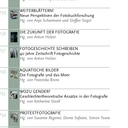
WEITERBLÄTTERN!
159
Neue Perspektiven der Fotobuchforschung
Hg. von Anja Schürmann und Steffen Siegel
DIE ZUKUNFT DER FOTOGRAFIE
158
Hg. von Anton Holzer
FOTOGESCHICHTE SCHREIBEN
157
40 Jahre Zeitschrift Fotogeschichte
Hg. von Anton Holzer
AQUATISCHE BILDER
156
Die Fotografie und das Meer
Hg. von Franziska Brons
WOZU GENDER?
155
Geschlechtertheoretische Ansätze in der Fotografie
Hg. von Katharina Steidl
PROTESTFOTOGRAFIE
154
Hg. von Susanne Regener, Dorna Safaian, Simon Teune