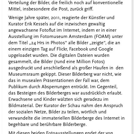
Verteilung der Bilder, die freilich noch auf konventionelle
Mittel, insbesondere die Post, zurück griff.
Wenige Jahre später, 2011, reagierte der Künstler und
Kurator Erik Kessels auf die inzwischen gewaltig
angewachsene Fotoflut im Internet, indem er in einer
Ausstellung im Fotomuseum Amsterdam (FOAM) unter
dem Titel „24 Hrs in Photos“ alle Bilder „zeigte“, die an
einem einzigen Tag auf Flickr, Facebook und Google
upgeloadet wurden. Die digitalen Dateien wurden
gesammelt, die Bilder (rund eine Million Fotos)
ausgedruckt und anschließend als großer Haufen in den
Museumsraum gekippt. Dieser Bilderberg war nicht, wie
das in musealen Präsentationen der Fall war, dem
Publikum durch Absperrungen entrückt. Im Gegenteil,
das Besteigen des Bilderberges war ausdrücklich erlaubt.
Erwachsene und Kinder wälzten sich geradezu im
Bildmaterial. Der Kurator der Schau nahm den Anspruch
der sozialen Netze, Bilder zu teilen, wörtlich und
verwandelte die immateriellen Bilderberge des Internet in
begehbare und berührbare Bilderberge.
Mit diesen beiden Fotoausstellungen endet der von