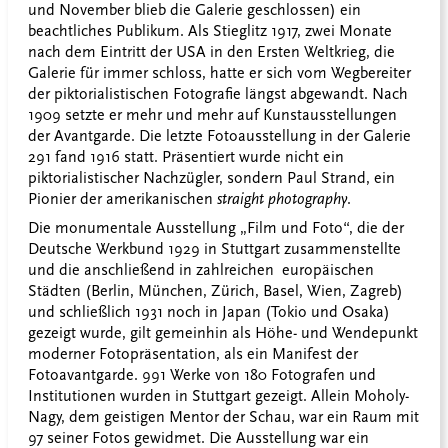
und November blieb die Galerie geschlossen) ein
beachtliches Publikum. Als Stieglitz 1917, zwei Monate
nach dem Eintritt der USA in den Ersten Weltkrieg, die
Galerie für immer schloss, hatte er sich vom Wegbereiter
der piktorialistischen Fotografie längst abgewandt. Nach
1909 setzte er mehr und mehr auf Kunstausstellungen
der Avantgarde. Die letzte Fotoausstellung in der Galerie
291 fand 1916 statt. Präsentiert wurde nicht ein
piktorialistischer Nachzügler, sondern Paul Strand, ein
Pionier der amerikanischen
straight photography
.
Die monumentale Ausstellung „Film und Foto“, die der
Deutsche Werkbund 1929 in Stuttgart zusammenstellte
und die anschließend in zahlreichen europäischen
Städten (Berlin, München, Zürich, Basel, Wien, Zagreb)
und schließlich 1931 noch in Japan (Tokio und Osaka)
gezeigt wurde, gilt gemeinhin als Höhe- und Wendepunkt
moderner Fotopräsentation, als ein Manifest der
Fotoavantgarde. 991 Werke von 180 Fotografen und
Institutionen wurden in Stuttgart gezeigt. Allein Moholy-
Nagy, dem geistigen Mentor der Schau, war ein Raum mit
97 seiner Fotos gewidmet. Die Ausstellung war ein