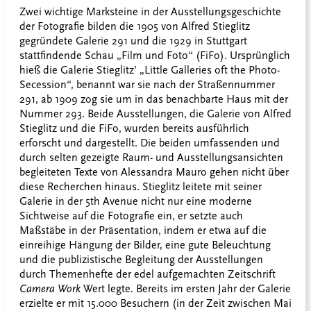
Zwei wichtige Marksteine in der Ausstellungsgeschichte
der Fotografie bilden die 1905 von Alfred Stieglitz
gegründete Galerie 291 und die 1929 in Stuttgart
stattfindende Schau „Film und Foto“ (FiFo). Ursprünglich
hieß die Galerie Stieglitz’ „Little Galleries oft the Photo-
Secession“, benannt war sie nach der Straßennummer
291, ab 1909 zog sie um in das benachbarte Haus mit der
Nummer 293. Beide Ausstellungen, die Galerie von Alfred
Stieglitz und die FiFo, wurden bereits ausführlich
erforscht und dargestellt. Die beiden umfassenden und
durch selten gezeigte Raum- und Ausstellungsansichten
begleiteten Texte von Alessandra Mauro gehen nicht über
diese Recherchen hinaus. Stieglitz leitete mit seiner
Galerie in der 5th Avenue nicht nur eine moderne
Sichtweise auf die Fotografie ein, er setzte auch
Maßstäbe in der Präsentation, indem er etwa auf die
einreihige Hängung der Bilder, eine gute Beleuchtung
und die publizistische Begleitung der Ausstellungen
durch Themenhefte der edel aufgemachten Zeitschrift
Camera Work
Wert legte. Bereits im ersten Jahr der Galerie
erzielte er mit 15.000 Besuchern (in der Zeit zwischen Mai