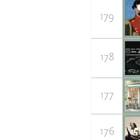
179
178
177
176