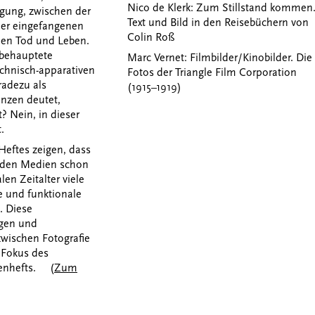
Nico de Klerk: Zum Stillstand kommen
egung, zwischen der
Text und Bild in den Reisebüchern von
er eingefangenen
Colin Roß
chen Tod und Leben.
 behauptete
Marc Vernet: Filmbilder/Kinobilder. Die
echnisch-apparativen
Fotos der Triangle Film Corporation
radezu als
(1915–1919)
enzen deutet,
? Nein, in dieser
.
Heftes zeigen, dass
iden Medien schon
len Zeitalter viele
e und funktionale
. Diese
ngen und
wischen Fotografie
 Fokus des
enhefts. (
Zum