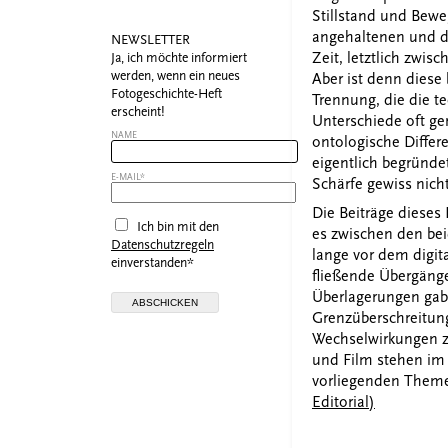
Stillstand und Bew
angehaltenen und d
NEWSLETTER
Zeit, letztlich zwis
Ja, ich möchte informiert
werden, wenn ein neues
Aber ist denn diese
Fotogeschichte-Heft
Trennung, die die t
erscheint!
Unterschiede oft ge
NAME
ontologische Differ
eigentlich begründet
E-MAIL*
Schärfe gewiss nicht
Die Beiträge dieses 
Ich bin mit den
es zwischen den be
Datenschutzregeln
lange vor dem digita
einverstanden*
fließende Übergäng
Überlagerungen gab
Grenzüberschreitu
Wechselwirkungen z
und Film stehen im
vorliegenden Them
Editorial)