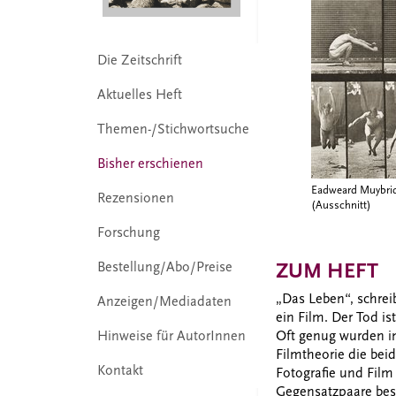
Die Zeitschrift
Aktuelles Heft
Themen-/Stichwortsuche
Bisher erschienen
Eadweard Muybrid
Rezensionen
(Ausschnitt)
Forschung
ZUM HEFT
Bestellung/Abo/Preise
„Das Leben“, schrei
Anzeigen/Mediadaten
ein Film. Der Tod ist
Oft genug wurden in
Hinweise für AutorInnen
Filmtheorie die be
Kontakt
Fotografie und Film 
Gegensatzpaare bes