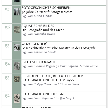
FOTOGESCHICHTE SCHREIBEN
157
40 Jahre Zeitschrift Fotogeschichte
Hg. von Anton Holzer
AQUATISCHE BILDER
156
Die Fotografie und das Meer
Hg. von Franziska Brons
WOZU GENDER?
155
Geschlechtertheoretische Ansätze in der Fotografie
Hg. von Katharina Steidl
PROTESTFOTOGRAFIE
154
Hg. von Susanne Regener, Dorna Safaian, Simon Teune
BEBILDERTE TEXTE, BETEXTETE BILDER
153
FOTOGRAFIE UND TEXT UM 1900
Hg. von Philipp Ramer und Christine Weder
FOTOGRAFIE UND DESIGN
152
Hg. von Linus Rapp und Steffen Siegel