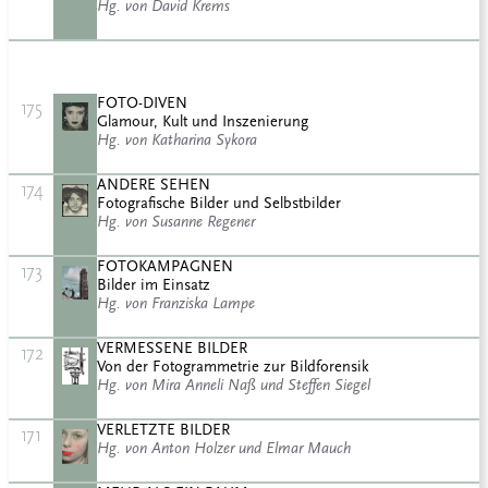
Hg. von David Krems
FOTO-DIVEN
175
Glamour, Kult und Inszenierung
Hg. von Katharina Sykora
ANDERE SEHEN
174
Fotografische Bilder und Selbstbilder
Hg. von Susanne Regener
FOTOKAMPAGNEN
173
Bilder im Einsatz
Hg. von Franziska Lampe
VERMESSENE BILDER
172
Von der Fotogrammetrie zur Bildforensik
Hg. von Mira Anneli Naß und Steffen Siegel
VERLETZTE BILDER
171
Hg. von Anton Holzer und Elmar Mauch