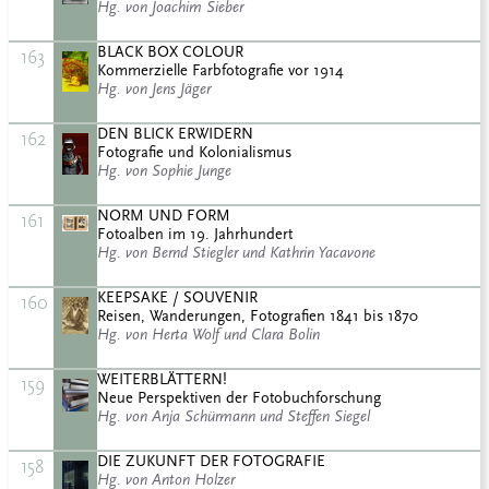
Hg. von Joachim Sieber
BLACK BOX COLOUR
163
Kommerzielle Farbfotografie vor 1914
Hg. von Jens Jäger
DEN BLICK ERWIDERN
162
Fotografie und Kolonialismus
Hg. von Sophie Junge
NORM UND FORM
161
Fotoalben im 19. Jahrhundert
Hg. von Bernd Stiegler und Kathrin Yacavone
KEEPSAKE / SOUVENIR
160
Reisen, Wanderungen, Fotografien 1841 bis 1870
Hg. von Herta Wolf und Clara Bolin
WEITERBLÄTTERN!
159
Neue Perspektiven der Fotobuchforschung
Hg. von Anja Schürmann und Steffen Siegel
DIE ZUKUNFT DER FOTOGRAFIE
158
Hg. von Anton Holzer