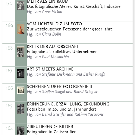
MEHR ALS EIN RAUM
170
Das fotografische Atelier: Kunst, Geschäft, Industrie
Hg. von Anne Vitten
VOM LICHTBILD ZUM FOTO
169
Zur westdeutschen Fotoszene der 1950er Jahre
Hg. von Clara Bolin
KRITIK DER AUTORSCHAFT
168
Fotografie als kollektives Unternehmen
Hg. von Paul Mellenthin
ARTIST MEETS ARCHIVE
167
Hg. von Stefanie Diekmann und Esther Ruelfs
SCHREIBEN ÜBER FOTOGRAFIE II
166
Hg. von Steffen Siegel und Bernd Stiegler
ERINNERUNG, ERZÄHLUNG, ERKUNDUNG
165
Fotoalben im 20. und 21. Jahrhundert
Hg. von Bernd Stiegler und Kathrin Yacavone
ZIRKULIERENDE BILDER
164
Fotografien in Zeitschriften