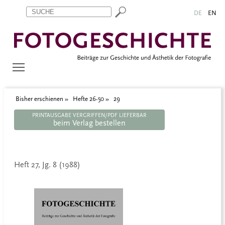
Zum Inhalt springen
Aktuelle Seite: 29
DE
EN
Bisher erschienen
Hefte 26-50
29
PRINTAUSGABE VERGRIFFEN/PDF LIEFERBAR
beim Verlag bestellen
Heft 27, Jg. 8 (1988)