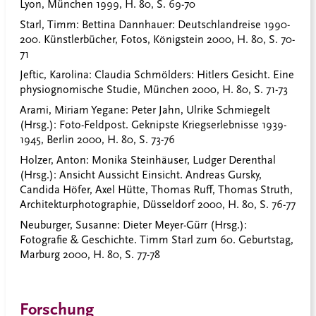
Lyon, München 1999, H. 80, S. 69-70
Starl, Timm
: Bettina Dannhauer: Deutschlandreise 1990-
200. Künstlerbücher, Fotos, Königstein 2000, H. 80, S. 70-
71
Jeftic, Karolina
: Claudia Schmölders: Hitlers Gesicht. Eine
physiognomische Studie, München 2000, H. 80, S. 71-73
Arami, Miriam Yegane
: Peter Jahn, Ulrike Schmiegelt
(Hrsg.): Foto-Feldpost. Geknipste Kriegserlebnisse 1939-
1945, Berlin 2000, H. 80, S. 73-76
Holzer, Anton
: Monika Steinhäuser, Ludger Derenthal
(Hrsg.): Ansicht Aussicht Einsicht. Andreas Gursky,
Candida Höfer, Axel Hütte, Thomas Ruff, Thomas Struth,
Architekturphotographie, Düsseldorf 2000, H. 80, S. 76-77
Neuburger, Susanne
: Dieter Meyer-Gürr (Hrsg.):
Fotografie & Geschichte. Timm Starl zum 60. Geburtstag,
Marburg 2000, H. 80, S. 77-78
Forschung