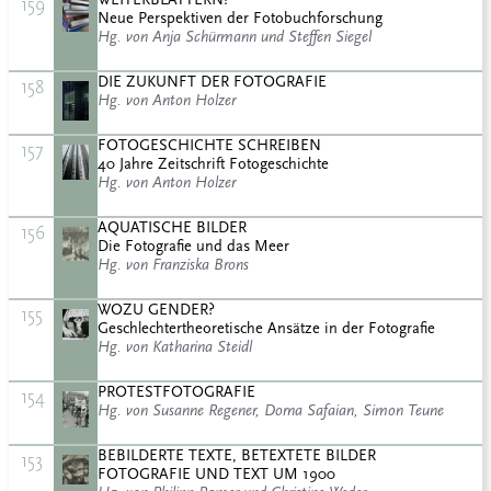
159
Neue Perspektiven der Fotobuchforschung
Hg. von Anja Schürmann und Steffen Siegel
DIE ZUKUNFT DER FOTOGRAFIE
158
Hg. von Anton Holzer
FOTOGESCHICHTE SCHREIBEN
157
40 Jahre Zeitschrift Fotogeschichte
Hg. von Anton Holzer
AQUATISCHE BILDER
156
Die Fotografie und das Meer
Hg. von Franziska Brons
WOZU GENDER?
155
Geschlechtertheoretische Ansätze in der Fotografie
Hg. von Katharina Steidl
PROTESTFOTOGRAFIE
154
Hg. von Susanne Regener, Dorna Safaian, Simon Teune
BEBILDERTE TEXTE, BETEXTETE BILDER
153
FOTOGRAFIE UND TEXT UM 1900