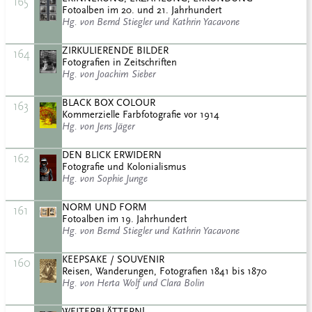
165
Fotoalben im 20. und 21. Jahrhundert
Hg. von Bernd Stiegler und Kathrin Yacavone
ZIRKULIERENDE BILDER
164
Fotografien in Zeitschriften
Hg. von Joachim Sieber
BLACK BOX COLOUR
163
Kommerzielle Farbfotografie vor 1914
Hg. von Jens Jäger
DEN BLICK ERWIDERN
162
Fotografie und Kolonialismus
Hg. von Sophie Junge
NORM UND FORM
161
Fotoalben im 19. Jahrhundert
Hg. von Bernd Stiegler und Kathrin Yacavone
KEEPSAKE / SOUVENIR
160
Reisen, Wanderungen, Fotografien 1841 bis 1870
Hg. von Herta Wolf und Clara Bolin
WEITERBLÄTTERN!