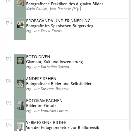
177
Fotografische Praktiken des digitalen Bildes
Kevin Pauliks, Jens Ruchatz (Hg.)
PROPAGANDA UND ERINNERUNG
176
Fotografie im Spanischen Bürgerkrieg
Hg. von David Krems
FOTO-DIVEN
175
Glamour, Kult und Inszenierung
Hg. von Katharina Sykora
ANDERE SEHEN
174
Fotografische Bilder und Selbstbilder
Hg. von Susanne Regener
FOTOKAMPAGNEN
173
Bilder im Einsatz
Hg. von Franziska Lampe
VERMESSENE BILDER
172
Von der Fotogrammetrie zur Bildforensik