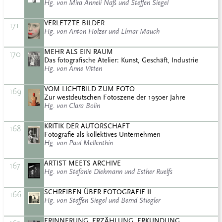
Hg. von Mira Anneli Naß und Steffen Siegel
VERLETZTE BILDER
171
Hg. von Anton Holzer und Elmar Mauch
MEHR ALS EIN RAUM
170
Das fotografische Atelier: Kunst, Geschäft, Industrie
Hg. von Anne Vitten
VOM LICHTBILD ZUM FOTO
169
Zur westdeutschen Fotoszene der 1950er Jahre
Hg. von Clara Bolin
KRITIK DER AUTORSCHAFT
168
Fotografie als kollektives Unternehmen
Hg. von Paul Mellenthin
ARTIST MEETS ARCHIVE
167
Hg. von Stefanie Diekmann und Esther Ruelfs
SCHREIBEN ÜBER FOTOGRAFIE II
166
Hg. von Steffen Siegel und Bernd Stiegler
ERINNERUNG, ERZÄHLUNG, ERKUNDUNG