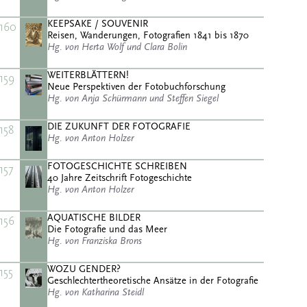
KEEPSAKE / SOUVENIR
160
Reisen, Wanderungen, Fotografien 1841 bis 1870
Hg. von Herta Wolf und Clara Bolin
WEITERBLÄTTERN!
159
Neue Perspektiven der Fotobuchforschung
Hg. von Anja Schürmann und Steffen Siegel
DIE ZUKUNFT DER FOTOGRAFIE
158
Hg. von Anton Holzer
FOTOGESCHICHTE SCHREIBEN
157
40 Jahre Zeitschrift Fotogeschichte
Hg. von Anton Holzer
AQUATISCHE BILDER
156
Die Fotografie und das Meer
Hg. von Franziska Brons
WOZU GENDER?
155
Geschlechtertheoretische Ansätze in der Fotografie
Hg. von Katharina Steidl