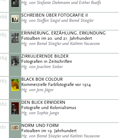
Hg. von Stefanie Diekmann und Esther Ruelfs
SCHREIBEN ÜBER FOTOGRAFIE II
166
Hg. von Steffen Siegel und Bernd Stiegler
ERINNERUNG, ERZÄHLUNG, ERKUNDUNG
165
Fotoalben im 20. und 21. Jahrhundert
Hg. von Bernd Stiegler und Kathrin Yacavone
ZIRKULIERENDE BILDER
164
Fotografien in Zeitschriften
Hg. von Joachim Sieber
BLACK BOX COLOUR
163
Kommerzielle Farbfotografie vor 1914
Hg. von Jens Jäger
DEN BLICK ERWIDERN
162
Fotografie und Kolonialismus
Hg. von Sophie Junge
NORM UND FORM
161
Fotoalben im 19. Jahrhundert
Hg. von Bernd Stiegler und Kathrin Yacavone