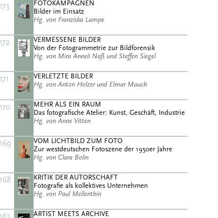
FOTOKAMPAGNEN
173
Bilder im Einsatz
Hg. von Franziska Lampe
VERMESSENE BILDER
172
Von der Fotogrammetrie zur Bildforensik
Hg. von Mira Anneli Naß und Steffen Siegel
VERLETZTE BILDER
171
Hg. von Anton Holzer und Elmar Mauch
MEHR ALS EIN RAUM
170
Das fotografische Atelier: Kunst, Geschäft, Industrie
Hg. von Anne Vitten
VOM LICHTBILD ZUM FOTO
169
Zur westdeutschen Fotoszene der 1950er Jahre
Hg. von Clara Bolin
KRITIK DER AUTORSCHAFT
168
Fotografie als kollektives Unternehmen
Hg. von Paul Mellenthin
ARTIST MEETS ARCHIVE
167