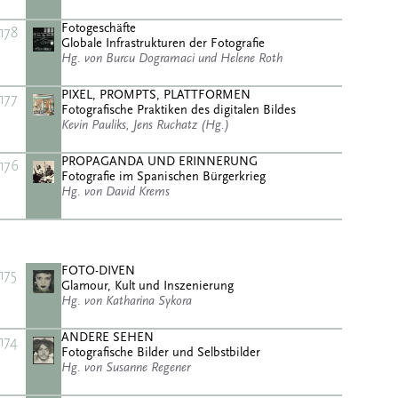
Fotogeschäfte
178
Globale Infrastrukturen der Fotografie
Hg. von Burcu Dogramaci und Helene Roth
PIXEL, PROMPTS, PLATTFORMEN
177
Fotografische Praktiken des digitalen Bildes
Kevin Pauliks, Jens Ruchatz (Hg.)
PROPAGANDA UND ERINNERUNG
176
Fotografie im Spanischen Bürgerkrieg
Hg. von David Krems
FOTO-DIVEN
175
Glamour, Kult und Inszenierung
Hg. von Katharina Sykora
ANDERE SEHEN
174
Fotografische Bilder und Selbstbilder
Hg. von Susanne Regener