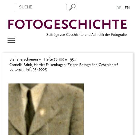
Zum Inhalt springen
Aktuelle Seite: Cornelia Brink, Harriet Falkenhagen: Zeigen Fotog
DE
EN
Bisher erschienen
Hefte 76-100
95
Cornelia Brink, Harriet Falkenhagen: Zeigen Fotografien Geschichte?
Editorial: Heft 95 (2005)