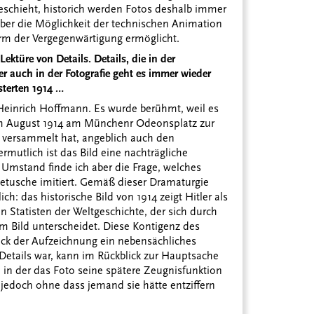
 geschieht, historich werden Fotos deshalb immer
über die Möglichkeit der technischen Animation
orm der Vergegenwärtigung ermöglicht.
ktüre von Details. Details, die in der
ber auch in der Fotografie geht es immer wieder
sterten 1914 …
Heinrich Hoffmann. Es wurde berühmt, weil es
m August 1914 am Münchenr Odeonsplatz zur
 versammelt hat, angeblich auch den
ermutlich ist das Bild eine nachträgliche
 Umstand finde ich aber die Frage, welches
Retusche imitiert. Gemäß dieser Dramaturgie
ch: das historische Bild von 1914 zeigt Hitler als
 Statisten der Weltgeschichte, der sich durch
 Bild unterscheidet. Diese Kontigenz des
lick der Aufzeichnung ein nebensächliches
Details war, kann im Rückblick zur Hauptsache
, in der das Foto seine spätere Zeugnisfunktion
edoch ohne dass jemand sie hätte entziffern