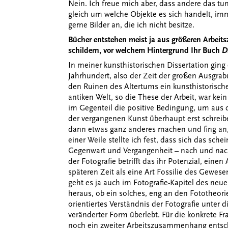
Nein. Ich freue mich aber, dass andere das tu
gleich um welche Objekte es sich handelt, im
gerne Bilder an, die ich nicht besitze.
Bücher entstehen meist ja aus größeren Arbei
schildern, vor welchem Hintergrund Ihr Buch
D
In meiner kunsthistorischen Dissertation ging
Jahrhundert, also der Zeit der großen Ausgra
den Ruinen des Altertums ein kunsthistorisch
antiken Welt, so die These der Arbeit, war kei
im Gegenteil die positive Bedingung, um aus d
der vergangenen Kunst überhaupt erst schreib
dann etwas ganz anderes machen und fing an, 
einer Weile stellte ich fest, dass sich das sc
Gegenwart und Vergangenheit – nach und nach
der Fotografie betrifft das ihr Potenzial, einen
späteren Zeit als eine Art Fossilie des Gewes
geht es ja auch im Fotografie-Kapitel des neu
heraus, ob ein solches, eng an den Fototheori
orientiertes Verständnis der Fotografie unter d
veränderter Form überlebt. Für die konkrete F
noch ein zweiter Arbeitszusammenhang entsc