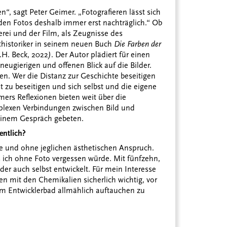
en“, sagt Peter Geimer. „Fotografieren lässt sich
rden Fotos deshalb immer erst nachträglich.“ Ob
erei und der Film, als Zeugnisse des
sthistoriker in seinem neuen Buch
Die Farben der
.H. Beck, 2022
)
. Der Autor plädiert für einen
neugierigen und offenen Blick auf die Bilder.
en. Wer die Distanz zur Geschichte beseitigen
lbst zu beseitigen und sich selbst und die eigene
mers Reflexionen bieten weit über die
plexen Verbindungen zwischen Bild und
einem Gespräch gebeten.
entlich?
 und ohne jeglichen ästhetischen Anspruch.
as ich ohne Foto vergessen würde. Mit fünfzehn,
ilder auch selbst entwickelt. Für mein Interesse
en mit den Chemikalien sicherlich wichtig, vor
 im Entwicklerbad allmählich auftauchen zu