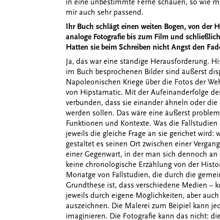
in eine unbestimmte Ferne schauen, so wie ma
mir auch sehr passend.
Ihr Buch schlägt einen weiten Bogen, von der H
analoge Fotografie bis zum Film und schließlic
Hatten sie beim Schreiben nicht Angst den Fade
Ja, das war eine ständige Herausforderung. H
im Buch besprochenen Bilder sind äußerst dis
Napoleonischen Kriege über die Fotos der Weh
von Hipstamatic. Mit der Aufeinanderfolge der
verbunden, dass sie einander ähneln oder die 
werden sollen. Das wäre eine äußerst problema
Funktionen und Kontexte. Was die Fallstudie
jeweils die gleiche Frage an sie gerichet wird: 
gestaltet es seinen Ort zwischen einer Vergang
einer Gegenwart, in der man sich dennoch an d
keine chronologische Erzählung von der Histor
Monatge von Fallstudien, die durch die gem
Grundthese ist, dass verschiedene Medien – ko
jeweils durch eigene Möglichkeiten, aber auc
auszeichnen. Die Malerei zum Beipiel kann jed
imaginieren. Die Fotografie kann das nicht: die