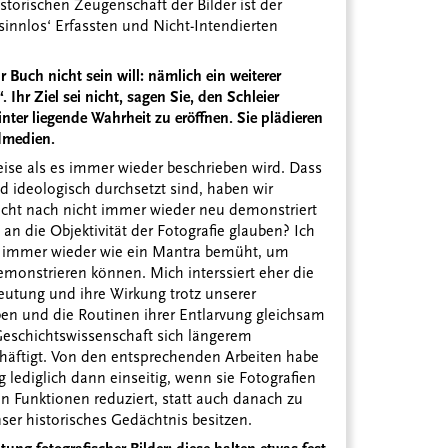
istorischen Zeugenschaft der Bilder ist der
sinnlos‘ Erfassten und Nicht-Intendierten
r Buch nicht sein will: nämlich ein weiterer
Ihr Ziel sei nicht, sagen Sie, den Schleier
inter liegende Wahrheit zu eröffnen. Sie plädieren
ldmedien.
Weise als es immer wieder beschrieben wird. Dass
d ideologisch durchsetzt sind, haben wir
cht nach nicht immer wieder neu demonstriert
an die Objektivität der Fotografie glauben? Ich
g immer wieder wie ein Mantra bemüht, um
monstrieren können. Mich interssiert eher die
utung und ihre Wirkung trotz unserer
ben und die Routinen ihrer Entlarvung gleichsam
 Geschichtswissenschaft sich längerem
häftigt. Von den entsprechenden Arbeiten habe
ng lediglich dann einseitig, wenn sie Fotografien
n Funktionen reduziert, statt auch danach zu
nser historisches Gedächtnis besitzen.