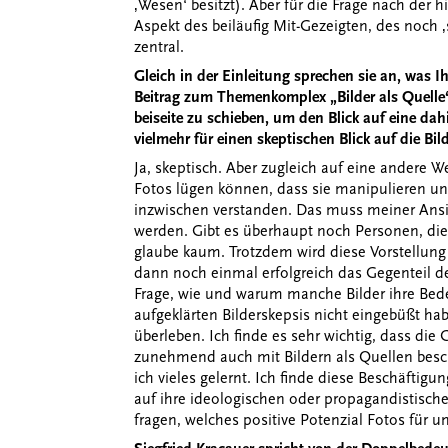
‚Wesen‘ besitzt). Aber für die Frage nach der h
Aspekt des beiläufig Mit-Gezeigten, des noch ‚
zentral.
Gleich in der Einleitung sprechen sie an, was Ih
Beitrag zum Themenkomplex „Bilder als Quelle“. 
beiseite zu schieben, um den Blick auf eine dah
vielmehr für einen skeptischen Blick auf die Bi
Ja, skeptisch. Aber zugleich auf eine andere 
Fotos lügen können, dass sie manipulieren un
inzwischen verstanden. Das muss meiner Ansi
werden. Gibt es überhaupt noch Personen, die 
glaube kaum. Trotzdem wird diese Vorstellun
dann noch einmal erfolgreich das Gegenteil de
Frage, wie und warum manche Bilder ihre Bede
aufgeklärten Bilderskepsis nicht eingebüßt ha
überleben. Ich finde es sehr wichtig, dass die
zunehmend auch mit Bildern als Quellen besc
ich vieles gelernt. Ich finde diese Beschäftigu
auf ihre ideologischen oder propagandistische
fragen, welches positive Potenzial Fotos für u