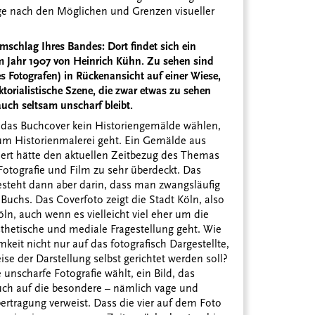
age nach den Möglichen und Grenzen visueller
schlag Ihres Bandes: Dort findet sich ein
 Jahr 1907 von Heinrich Kühn. Zu sehen sind
es Fotografen) in Rückenansicht auf einer Wiese,
torialistische Szene, die zwar etwas zu sehen
 auch seltsam unscharf bleibt.
ür das Buchcover kein Historiengemälde wählen,
 um Historienmalerei geht. Ein Gemälde aus
rt hätte den aktuellen Zeitbezug des Themas
otografie und Film zu sehr überdeckt. Das
steht dann aber darin, dass man zwangsläufig
Buchs. Das Coverfoto zeigt die Stadt Köln, also
n, auch wenn es vielleicht viel eher um die
sthetische und mediale Fragestellung geht. Wie
it nicht nur auf das fotografisch Dargestellte,
se der Darstellung selbst gerichtet werden soll?
unscharfe Fotografie wählt, ein Bild, das
uch auf die besondere – nämlich vage und
ertragung verweist. Dass die vier auf dem Foto