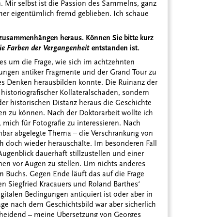
n. Mir selbst ist die Passion des Sammelns, ganz
mer eigentümlich fremd geblieben. Ich schaue
tszusammenhängen heraus. Können Sie bitte kurz
ie Farben der Vergangenheit
entstanden ist.
 es um die Frage, wie sich im achtzehnten
bungen antiker Fragmente und der Grand Tour zu
es Denken herausbilden konnte. Die Ruinanz der
n historiografischer Kollateralschaden, sondern
er historischen Distanz heraus die Geschichte
en zu können. Nach der Doktorarbeit wollte ich
mich für Fotografie zu interessieren. Nach
heinbar abgelegte Thema – die Verschränkung von
 doch wieder herauschälte. Im besonderen Fall
 Augenblick dauerhaft stillzustellen und einer
enen vor Augen zu stellen. Um nichts anderes
en Buchs. Gegen Ende läuft das auf die Frage
en Siegfried Kracauers und Roland Barthes‘
igitalen Bedingungen antiquiert ist oder aber in
rage nach dem Geschichtsbild war aber sicherlich
heidend – meine Übersetzung von Georges