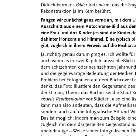
Didi-Hubermans
Bilder trotz allem
, das die Fr
Rekonstruktion ja im Kern berührt.
Fangen wir zunächst ganz vorne an, mit dem Um
Ausschnitt aus einem Autochrome-Bild aus dem
eine Frau und drei Kinder (es sind die Kinder d
dahinter Horizont und Himmel. Eine typisch pik
gibt, zugleich in ihrem Verweis auf die Realität
Ja, richtig, genau darum ging es. Ich wollte f
auch wenn es in zwei Kapiteln ausschließlich
dem achtzehnten oder neunzehnten Jahrhunde
und die gegenwärtige Bedeutung der Medien F
Problem bei Fotografien auf dem Buchcover be
denkt, das Foto illustiere den Gegenstand des 
denkt man, Thema das Buches sei die Stadt Köl
visuelle Repräsentation
von
Städten, also eine ä
kann man also andeuten, dass die Aufmerksamke
sondern auch auf die fotografische Art und Wei
Das ist möglich, indem man zum Beispiel eine 
zugleich mit dem dargestellten Gegenstand a
uneindeutige – Weise seiner fotografischen Üb