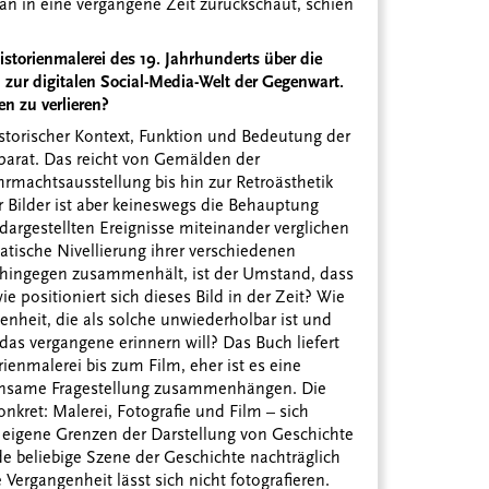
n in eine vergangene Zeit zurückschaut, schien
istorienmalerei des 19. Jahrhunderts über die
h zur digitalen Social-Media-Welt der Gegenwart.
n zu verlieren?
istorischer Kontext, Funktion und Bedeutung der
parat. Das reicht von Gemälden der
rmachtsausstellung bis hin zur Retroästhetik
 Bilder ist aber keineswegs die Behauptung
dargestellten Ereignisse miteinander verglichen
tische Nivellierung ihrer verschiedenen
n hingegen zusammenhält, ist der Umstand, dass
wie positioniert sich dieses Bild in der Zeit? Wie
enheit, die als solche unwiederholbar ist und
as vergangene erinnern will? Das Buch liefert
ienmalerei bis zum Film, eher ist es eine
einsame Fragestellung zusammenhängen. Die
nkret: Malerei, Fotografie und Film – sich
h eigene Grenzen der Darstellung von Geschichte
e beliebige Szene der Geschichte nachträglich
 Vergangenheit lässt sich nicht fotografieren.