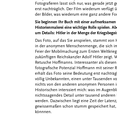
Fotografieren lässt sich nur, was gerade jetzt
erst nachträglich. Der Film wiederum verfügt 
der Bilder, was wiederum eine ganz andere F
Sie beginnen Ihr Buch mit einer aufmerksamen Le
Historienmalerei eine wichtige Rolle spielen. A
um Details: Hitler in der Menge der Kriegsbegei
Das Foto, auf das Sie anspielen, stammt von 
in der anonymen Menschenmenge, die sich i
Feier der Mobilmachung zum Ersten Weltkrieg
zukünftigen Reichskanzler Adolf Hitler zeigt. V
Retusche Hoffmanns. Interessanter als diesen
fotografische Potenzial Hoffmann mit seiner 
erhält das Foto seine Bedeutung erst nachträgli
völlig Unbekannten, einen unter Tausenden von
nichts von den anderen anonymen Personen im
Historischen interssiert mich: was im Augenb
nichtssagendes Detail unter tausend anderen 
werden. Dazwischen liegt eine Zeit der Latenz
gewissemaßen schon stumm gespeichert hat, j
könnnen.