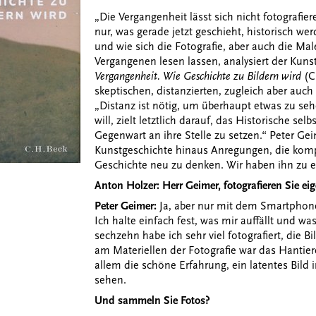
„Die Vergangenheit lässt sich nicht fotografier
nur, was gerade jetzt geschieht, historisch we
und wie sich die Fotografie, aber auch die Mal
Vergangenen lesen lassen, analysiert der Kun
Vergangenheit. Wie Geschichte zu Bildern wird
(C
skeptischen, distanzierten, zugleich aber auch 
„Distanz ist nötig, um überhaupt etwas zu seh
will, zielt letztlich darauf, das Historische se
Gegenwart an ihre Stelle zu setzen.“ Peter Gei
Kunstgeschichte hinaus Anregungen, die kom
Geschichte neu zu denken. Wir haben ihn zu 
Anton Holzer: Herr Geimer, fotografieren Sie eig
Peter Geimer:
Ja, aber nur mit dem Smartphone
Ich halte einfach fest, was mir auffällt und w
sechzehn habe ich sehr viel fotografiert, die B
am Materiellen der Fotografie war das Hantier
allem die schöne Erfahrung, ein latentes Bild
sehen.
Und sammeln Sie Fotos?