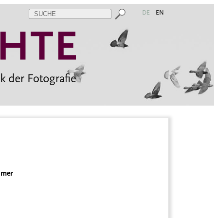
DE
EN
imer