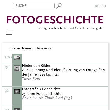
Zum Inhalt springen
Aktuelle Seite: Hefte 76-100
DE
EN
Bisher erschienen
Hefte 76-100
100
Hinter den Bildern
99
Zur Datierung und Identifizierung von Fotografien
der Jahre 1839 bis 1945
Timm Starl
Fotografie / Geschichte
98
25 Jahre Fotogeschichte
Anton Holzer, Timm Starl (Hg.)
97