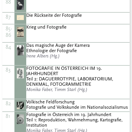
88
Die Rückseite der Fotografie
87
Krieg und Fotografie
85-
86
Das magische Auge der Kamera
84
Ethnologie der Fotografie
Irene Albers (Hg.)
FOTOGRAFIE IN ÖSTERREICH IM 19.
83
JAHRHUNDERT
Teil 2: DAGUERROTYPIE, LABORATORIUM,
DENKMAL, FOTOGRAMMETRIE
Monika Faber, Timm Starl (Hg.)
Völkische Feldforschung
82
Fotografie und Volkskunde im Nationalsozialismus
Fotografie in Österreich im 19. Jahrhundert
81
Teil 1: Reproduktion, Wahrnehmung, Kartografie,
Institution
Monika Faber, Timm Starl (Hg.)