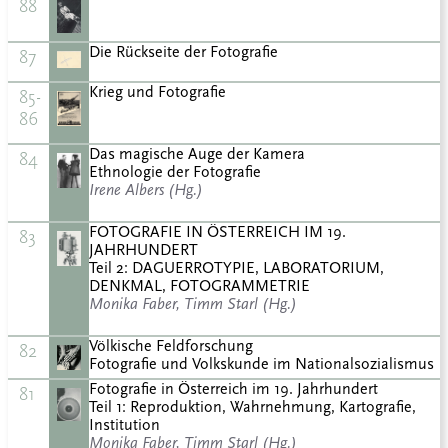
88
Die Rückseite der Fotografie
87
Krieg und Fotografie
85-
86
Das magische Auge der Kamera
84
Ethnologie der Fotografie
Irene Albers (Hg.)
FOTOGRAFIE IN ÖSTERREICH IM 19.
83
JAHRHUNDERT
Teil 2: DAGUERROTYPIE, LABORATORIUM,
DENKMAL, FOTOGRAMMETRIE
Monika Faber, Timm Starl (Hg.)
Völkische Feldforschung
82
Fotografie und Volkskunde im Nationalsozialismus
Fotografie in Österreich im 19. Jahrhundert
81
Teil 1: Reproduktion, Wahrnehmung, Kartografie,
Institution
Monika Faber, Timm Starl (Hg.)