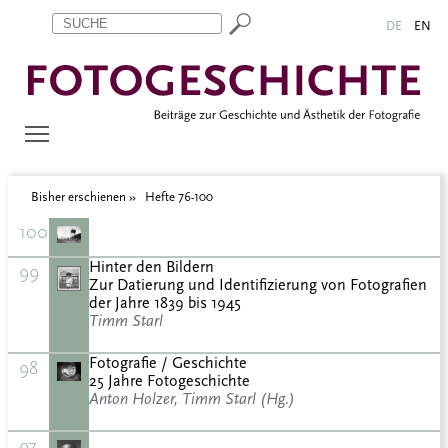
Zum Inhalt springen
Aktuelle Seite: Hefte 76-100
DE
EN
Bisher erschienen
Hefte 76-100
100
Hinter den Bildern
99
Zur Datierung und Identifizierung von Fotografien
der Jahre 1839 bis 1945
Timm Starl
Fotografie / Geschichte
98
25 Jahre Fotogeschichte
Anton Holzer, Timm Starl (Hg.)
97