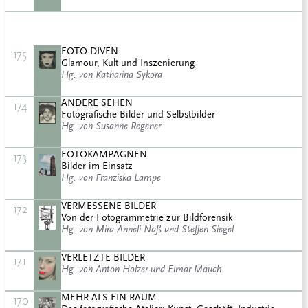
FOTO-DIVEN
175
Glamour, Kult und Inszenierung
Hg. von Katharina Sykora
ANDERE SEHEN
174
Fotografische Bilder und Selbstbilder
Hg. von Susanne Regener
FOTOKAMPAGNEN
173
Bilder im Einsatz
Hg. von Franziska Lampe
VERMESSENE BILDER
172
Von der Fotogrammetrie zur Bildforensik
Hg. von Mira Anneli Naß und Steffen Siegel
VERLETZTE BILDER
171
Hg. von Anton Holzer und Elmar Mauch
MEHR ALS EIN RAUM
170