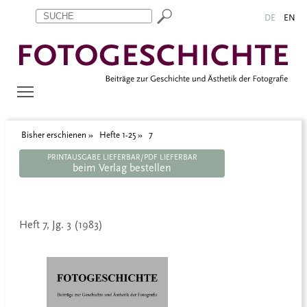
Zum Inhalt springen
Aktuelle Seite: 7
DE
EN
Bisher erschienen
Hefte 1-25
7
PRINTAUSGABE LIEFERBAR/PDF LIEFERBAR
beim Verlag bestellen
Heft 7, Jg. 3 (1983)