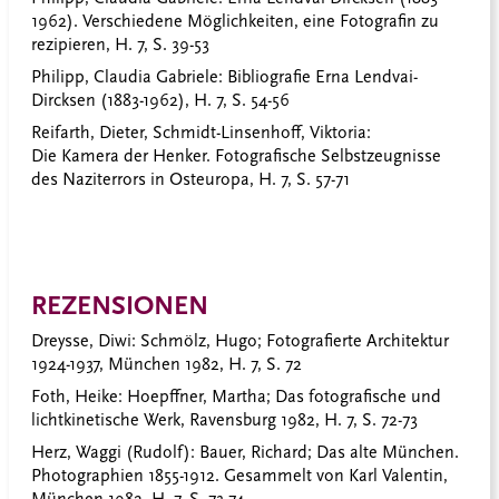
1962). Verschiedene Möglichkeiten, eine Fotografin zu
rezipieren, H. 7, S. 39-53
Philipp, Claudia Gabriele:
Bibliografie Erna Lendvai-
Dircksen (1883-1962), H. 7, S. 54-56
Reifarth, Dieter, Schmidt-Linsenhoff, Viktoria:
Die Kamera der Henker. Fotografische Selbstzeugnisse
des Naziterrors in Osteuropa, H. 7, S. 57-71
REZENSIONEN
Dreysse, Diwi
: Schmölz, Hugo; Fotografierte Architektur
1924-1937, München 1982, H. 7, S. 72
Foth, Heike
: Hoepffner, Martha; Das fotografische und
lichtkinetische Werk, Ravensburg 1982, H. 7, S. 72-73
Herz, Waggi
(Rudolf): Bauer, Richard; Das alte München.
Photographien 1855-1912. Gesammelt von Karl Valentin,
München 1982, H. 7, S. 73-74