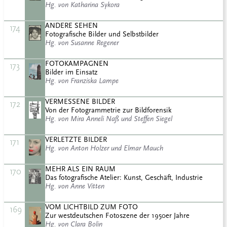
Hg. von Katharina Sykora
ANDERE SEHEN
174
Fotografische Bilder und Selbstbilder
Hg. von Susanne Regener
FOTOKAMPAGNEN
173
Bilder im Einsatz
Hg. von Franziska Lampe
VERMESSENE BILDER
172
Von der Fotogrammetrie zur Bildforensik
Hg. von Mira Anneli Naß und Steffen Siegel
VERLETZTE BILDER
171
Hg. von Anton Holzer und Elmar Mauch
MEHR ALS EIN RAUM
170
Das fotografische Atelier: Kunst, Geschäft, Industrie
Hg. von Anne Vitten
VOM LICHTBILD ZUM FOTO
169
Zur westdeutschen Fotoszene der 1950er Jahre
Hg. von Clara Bolin