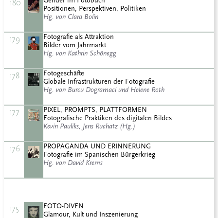
Gender im Fotobuch
180
Positionen, Perspektiven, Politiken
Hg. von Clara Bolin
Fotografie als Attraktion
179
Bilder vom Jahrmarkt
Hg. von Kathrin Schönegg
Fotogeschäfte
178
Globale Infrastrukturen der Fotografie
Hg. von Burcu Dogramaci und Helene Roth
PIXEL, PROMPTS, PLATTFORMEN
177
Fotografische Praktiken des digitalen Bildes
Kevin Pauliks, Jens Ruchatz (Hg.)
PROPAGANDA UND ERINNERUNG
176
Fotografie im Spanischen Bürgerkrieg
Hg. von David Krems
FOTO-DIVEN
175
Glamour, Kult und Inszenierung