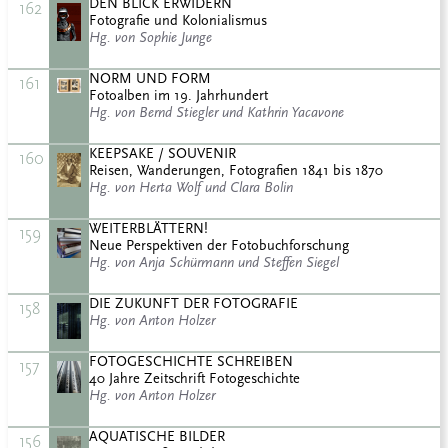
DEN BLICK ERWIDERN
162
Fotografie und Kolonialismus
Hg. von Sophie Junge
NORM UND FORM
161
Fotoalben im 19. Jahrhundert
Hg. von Bernd Stiegler und Kathrin Yacavone
KEEPSAKE / SOUVENIR
160
Reisen, Wanderungen, Fotografien 1841 bis 1870
Hg. von Herta Wolf und Clara Bolin
WEITERBLÄTTERN!
159
Neue Perspektiven der Fotobuchforschung
Hg. von Anja Schürmann und Steffen Siegel
DIE ZUKUNFT DER FOTOGRAFIE
158
Hg. von Anton Holzer
FOTOGESCHICHTE SCHREIBEN
157
40 Jahre Zeitschrift Fotogeschichte
Hg. von Anton Holzer
AQUATISCHE BILDER
156