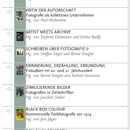
KRITIK DER AUTORSCHAFT
168
Fotografie als kollektives Unternehmen
Hg. von Paul Mellenthin
ARTIST MEETS ARCHIVE
167
Hg. von Stefanie Diekmann und Esther Ruelfs
SCHREIBEN ÜBER FOTOGRAFIE II
166
Hg. von Steffen Siegel und Bernd Stiegler
ERINNERUNG, ERZÄHLUNG, ERKUNDUNG
165
Fotoalben im 20. und 21. Jahrhundert
Hg. von Bernd Stiegler und Kathrin Yacavone
ZIRKULIERENDE BILDER
164
Fotografien in Zeitschriften
Hg. von Joachim Sieber
BLACK BOX COLOUR
163
Kommerzielle Farbfotografie vor 1914
Hg. von Jens Jäger