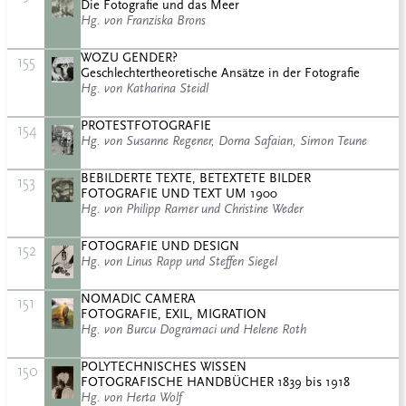
Die Fotografie und das Meer
Hg. von Franziska Brons
WOZU GENDER?
155
Geschlechtertheoretische Ansätze in der Fotografie
Hg. von Katharina Steidl
PROTESTFOTOGRAFIE
154
Hg. von Susanne Regener, Dorna Safaian, Simon Teune
BEBILDERTE TEXTE, BETEXTETE BILDER
153
FOTOGRAFIE UND TEXT UM 1900
Hg. von Philipp Ramer und Christine Weder
FOTOGRAFIE UND DESIGN
152
Hg. von Linus Rapp und Steffen Siegel
NOMADIC CAMERA
151
FOTOGRAFIE, EXIL, MIGRATION
Hg. von Burcu Dogramaci und Helene Roth
POLYTECHNISCHES WISSEN
150
FOTOGRAFISCHE HANDBÜCHER 1839 bis 1918
Hg. von Herta Wolf