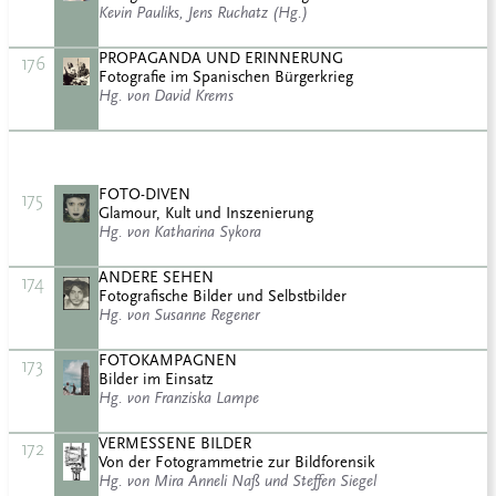
Kevin Pauliks, Jens Ruchatz (Hg.)
PROPAGANDA UND ERINNERUNG
176
Fotografie im Spanischen Bürgerkrieg
Hg. von David Krems
FOTO-DIVEN
175
Glamour, Kult und Inszenierung
Hg. von Katharina Sykora
ANDERE SEHEN
174
Fotografische Bilder und Selbstbilder
Hg. von Susanne Regener
FOTOKAMPAGNEN
173
Bilder im Einsatz
Hg. von Franziska Lampe
VERMESSENE BILDER
172
Von der Fotogrammetrie zur Bildforensik
Hg. von Mira Anneli Naß und Steffen Siegel