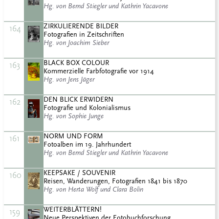
Hg. von Bernd Stiegler und Kathrin Yacavone
ZIRKULIERENDE BILDER
164
Fotografien in Zeitschriften
Hg. von Joachim Sieber
BLACK BOX COLOUR
163
Kommerzielle Farbfotografie vor 1914
Hg. von Jens Jäger
DEN BLICK ERWIDERN
162
Fotografie und Kolonialismus
Hg. von Sophie Junge
NORM UND FORM
161
Fotoalben im 19. Jahrhundert
Hg. von Bernd Stiegler und Kathrin Yacavone
KEEPSAKE / SOUVENIR
160
Reisen, Wanderungen, Fotografien 1841 bis 1870
Hg. von Herta Wolf und Clara Bolin
WEITERBLÄTTERN!
159
Neue Perspektiven der Fotobuchforschung