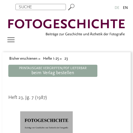
Zum Inhalt springen
Aktuelle Seite: 23
DE
EN
Bisher erschienen
Hefte 1-25
23
PRINTAUSGABE VERGRIFFEN/PDF LIEFERBAR
beim Verlag bestellen
Heft 23, Jg. 7 (1987)