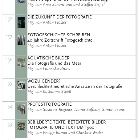
Hg. von Anja Schürmann und Steffen Siegel
DIE ZUKUNFT DER FOTOGRAFIE
158
Hg. von Anton Holzer
FOTOGESCHICHTE SCHREIBEN
157
40 Jahre Zeitschrift Fotogeschichte
Hg. von Anton Holzer
AQUATISCHE BILDER
156
Die Fotografie und das Meer
Hg. von Franziska Brons
WOZU GENDER?
155
Geschlechtertheoretische Ansätze in der Fotografie
Hg. von Katharina Steidl
PROTESTFOTOGRAFIE
154
Hg. von Susanne Regener, Dorna Safaian, Simon Teune
BEBILDERTE TEXTE, BETEXTETE BILDER
153
FOTOGRAFIE UND TEXT UM 1900
Hg. von Philipp Ramer und Christine Weder