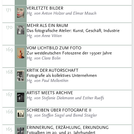
VERLETZTE BILDER
171
Hg. von Anton Holzer und Elmar Mauch
MEHR ALS EIN RAUM
170
Das fotografische Atelier: Kunst, Geschäft, Industrie
Hg. von Anne Vitten
VOM LICHTBILD ZUM FOTO
169
Zur westdeutschen Fotoszene der 1950er Jahre
Hg. von Clara Bolin
KRITIK DER AUTORSCHAFT
168
Fotografie als kollektives Unternehmen
Hg. von Paul Mellenthin
ARTIST MEETS ARCHIVE
167
Hg. von Stefanie Diekmann und Esther Ruelfs
SCHREIBEN ÜBER FOTOGRAFIE II
166
Hg. von Steffen Siegel und Bernd Stiegler
ERINNERUNG, ERZÄHLUNG, ERKUNDUNG
165
Fotoalben im 20. und 21. Jahrhundert