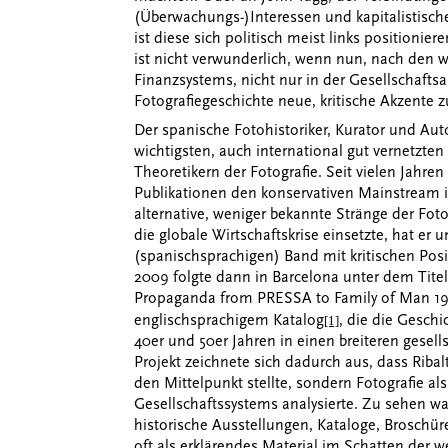
(Überwachungs-)Interessen und kapitalistische
ist diese sich politisch meist links positionier
ist nicht verwunderlich, wenn nun, nach den 
Finanzsystems, nicht nur in der Gesellschafts
Fotografiegeschichte neue, kritische Akzente z
Der spanische Fotohistoriker, Kurator und Auto
wichtigsten, auch international gut vernetzten
Theoretikern der Fotografie. Seit vielen Jahren
Publikationen den konservativen Mainstream in
alternative, weniger bekannte Stränge der Fot
die globale Wirtschaftskrise einsetzte, hat er 
(spanischsprachigen) Band mit kritischen Pos
2009 folgte dann in Barcelona unter dem Titel
Propaganda from PRESSA to Family of Man 192
englischsprachigem Katalog
, die die Geschi
[1]
40er und 50er Jahren in einen breiteren gesells
Projekt zeichnete sich dadurch aus, dass Ribal
den Mittelpunkt stellte, sondern Fotografie a
Gesellschaftssystems analysierte. Zu sehen wa
historische Ausstellungen, Kataloge, Broschür
oft als erklärendes Material im Schatten der we