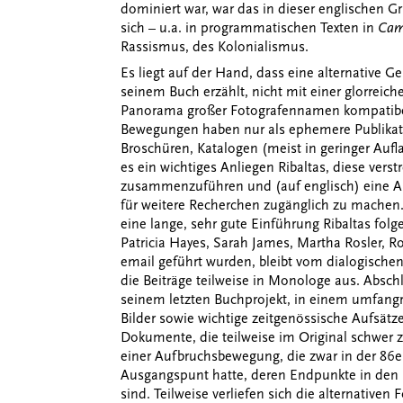
dominiert war, war das in dieser englischen Gr
sich – u.a. in programmatischen Texten in
Cam
Rassismus, des Kolonialismus.
Es liegt auf der Hand, dass eine alternative Ges
seinem Buch erzählt, nicht mit einer glorreic
Panorama großer Fotografennamen kompatibel
Bewegungen haben nur als ephemere Publikatio
Broschüren, Katalogen (meist in geringer Aufl
es ein wichtiges Anliegen Ribaltas, diese ve
zusammenzuführen und (auf englisch) eine A
für weitere Recherchen zugänglich zu machen.
eine lange, sehr gute Einführung Ribaltas folg
Patricia Hayes, Sarah James, Martha Rosler, R
email geführt wurden, bleibt vom dialogischen
die Beiträge teilweise in Monologe aus. Abschl
seinem letzten Buchprojekt, in einem umfang
Bilder sowie wichtige zeitgenössische Aufsät
Dokumente, die teilweise im Original schwer 
einer Aufbruchsbewegung, die zwar in der 86e
Ausgangspunt hatte, deren Endpunkte in den 
sind. Teilweise verliefen sich die alternative