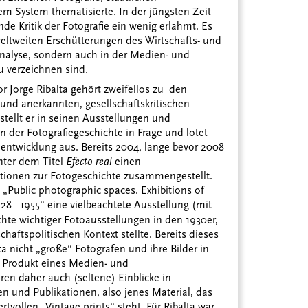
m System thematisierte. In der jüngsten Zeit
ende Kritik der Fotografie ein wenig erlahmt. Es
weltweiten Erschütterungen des Wirtschafts- und
analyse, sondern auch in der Medien- und
u verzeichnen sind.
r Jorge Ribalta gehört zweifellos zu den
 und anerkannten, gesellschaftskritischen
 stellt er in seinen Ausstellungen und
 der Fotografiegeschichte in Frage und lotet
oentwicklung aus. Bereits 2004, lange bevor 2008
unter dem Titel
Efecto real
einen
itionen zur Fotogeschichte zusammengestellt.
 „Public photographic spaces. Exhibitions of
8– 1955“ eine vielbeachtete Ausstellung (mit
chte wichtiger Fotoausstellungen in den 1930er,
chaftspolitischen Kontext stellte. Bereits dieses
ta nicht „große“ Fotografen und ihre Bilder in
ls Produkt eines Medien- und
ren daher auch (seltene) Einblicke in
en und Publikationen, also jenes Material, das
rtvollen „Vintage prints“ steht. Für Ribalta war,