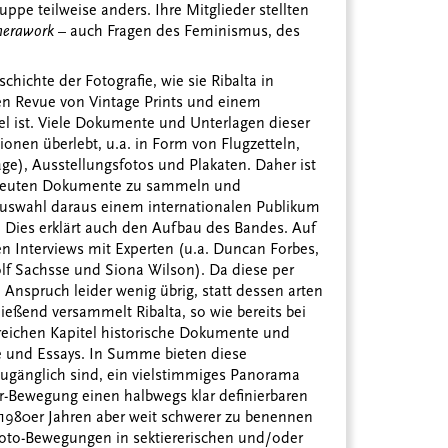
uppe teilweise anders. Ihre Mitglieder stellten
erawork
– auch Fragen des Feminismus, des
chichte der Fotografie, wie sie Ribalta in
hen Revue von Vintage Prints und einem
 ist. Viele Dokumente und Unterlagen dieser
nen überlebt, u.a. in Form von Flugzetteln,
age), Ausstellungsfotos und Plakaten. Daher ist
rstreuten Dokumente zu sammeln und
uswahl daraus einem internationalen Publikum
 Dies erklärt auch den Aufbau des Bandes. Auf
en Interviews mit Experten (u.a. Duncan Forbes,
olf Sachsse und Siona Wilson). Da diese per
 Anspruch leider wenig übrig, statt dessen arten
ießend versammelt Ribalta, so wie bereits bei
reichen Kapitel historische Dokumente und
ze und Essays. In Summe bieten diese
zugänglich sind, ein vielstimmiges Panorama
r-Bewegung einen halbwegs klar definierbaren
1980er Jahren aber weit schwerer zu benennen
n Foto-Bewegungen in sektiererischen und/oder