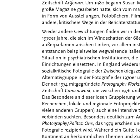
Zeitschrift
Artforum
. Um 1980 begann Susan Mei
große Magazine gearbeitet hatte, sich vom 
in Form von Ausstellungen, Fotobüchern, Film
andere, kritischere Wege in der Berichterstatt
Wieder andere Gewichtungen finden wir in der 
1970er Jahre, die sich im Windschatten der 68
außerparlamentarischen Linken, vor allem insti
entstanden beispielsweise wegweisende italie
Situation in psychiatrischen Institutionen, die
Einrichtungen einsetzten. In England wieder
sozialkritische Fotografie der Zwischenkriegsz
Alternativgruppe in der Fotografie der 1970er 
Dennet 1974 mitgegründete
Photography Work
Zeitschrift
Camerawork
, die zwischen 1976 un
Das Besondere an dieser losen Gruppierung wa
Recherchen, lokale und regionale Fotoprojekt
vielen anderen Gruppen) auch eine intensive
verbinden suchten. Besonders deutlich zum 
Photography/Politcs: One
, das 1979 erschien u
Fotografie rezipiert wird. Während ein Gutte
Kontinent an herkömmlichen Themen und Zug