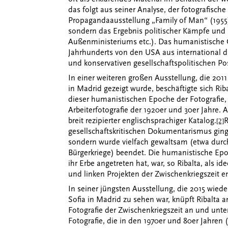
das folgt aus seiner Analyse, der fotografisc
Propagandaausstellung „Family of Man“ (195
sondern das Ergebnis politischer Kämpfe und I
Außenministeriums etc.). Das humanistische C
Jahrhunderts von den USA aus international du
und konservativen gesellschaftspolitischen P
In einer weiteren großen Ausstellung, die 201
in Madrid gezeigt wurde, beschäftigte sich Ri
dieser humanistischen Epoche der Fotografie,
Arbeiterfotografie der 1920er und 30er Jahre. 
breit rezipierter englischsprachiger Katalog.
R
[2]
gesellschaftskritischen Dokumentarismus ging 
sondern wurde vielfach gewaltsam (etwa durch
Bürgerkriege) beendet. Die humanistische Epoc
ihr Erbe angetreten hat, war, so Ribalta, als
und linken Projekten der Zwischenkriegszeit e
In seiner jüngsten Ausstellung, die 2015 wie
Sofia in Madrid zu sehen war, knüpft Ribalta 
Fotografie der Zwischenkriegszeit an und unte
Fotografie, die in den 1970er und 80er Jahren (