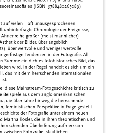
3 x 17 cm, zahlreiche Abb. in S/W und Farbe,
eoreinasofia.es
(ISBN: 9788480265089)
ht auf vielen – oft unausgesprochenen –
t unhinterfragte Chronologie der Ereignisse,
ne Ahnenreihe großer (meist männlicher)
thetik der Bilder, über angeblich
s), über wertvolle und weniger wertvolle
ngerfristige Tendenzen in der Fotografie. All
 Summe ein dichtes fotohistorisches Bild, das
ieben wird. In der Regel handelt es sich um ein
ell, das mit dem herrschenden internationalen
ist.
e, diese Mainstream-Fotogeschichte kritisch zu
ge Beispiele aus dem anglo-amerikanischen
u, die über Jahre hinweg die herrschende
n, feministischen Perspektive in Frage gestellt
geschichte der Fotografie unter einem neuen
nd Martha Rosler, die in ihren theoretischen und
er herrschenden Überlieferung aufmerksam
 zwischen Fotografie, staatlichen