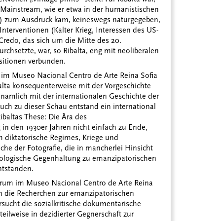
he Mainstream, wie er etwa in der humanistischen
5) zum Ausdruck kam, keineswegs naturgegeben,
nterventionen (Kalter Krieg, Interessen des US-
redo, das sich um die Mitte des 20.
rchsetzte, war, so Ribalta, eng mit neoliberalen
ositionen verbunden.
1 im Museo Nacional Centro de Arte Reina Sofia
balta konsequenterweise mit der Vorgeschichte
 nämlich mit der internationalen Geschichte der
Auch zu dieser Schau entstand ein international
ibaltas These: Die Ära des
in den 1930er Jahren nicht einfach zu Ende,
 diktatorische Regimes, Kriege und
he der Fotografie, die in mancherlei Hinsicht
 ideologische Gegenhaltung zu emanzipatorischen
ntstanden.
derum im Museo Nacional Centro de Arte Reina
an die Recherchen zur emanzipatorischen
rsucht die sozialkritische dokumentarische
teilweise in dezidierter Gegnerschaft zur