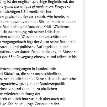
llig ist der englischsprachige Begleitband, der
tary and the critique of modernism. Essays and
nem wichtigen US-amerikanischen
en gewidmet, der 2013 starb. Wie bereits in
chenkriegszeit verbindet Ribalta in seiner neuen
he Recherche und fundierte Kritik. Wiederum
ichtsschreibung mit seiner kritischen
rdern und die Wurzeln einer verschütteten
m Vorgängerbuch legt der Autor seine Recherche
s soziale und politische Aufbegehren in der
d außeruniversitären Fotoausbildung, in Museen
der 68er Bewegung einsetzte und teilweise bis
ufbruchsbewegungen in Ländern wie
d Südafrika, die sehr unterschiedliche
. Am deutlichsten äußerte sich die historische
fotografiebewegung in der Bundesrepublik
einsetzte und (parallel zu ähnlichen
ne Wiederentdeckung der
zeit mit sich brachte, sich aber auch mit
ige. Die neue, junge Generation der