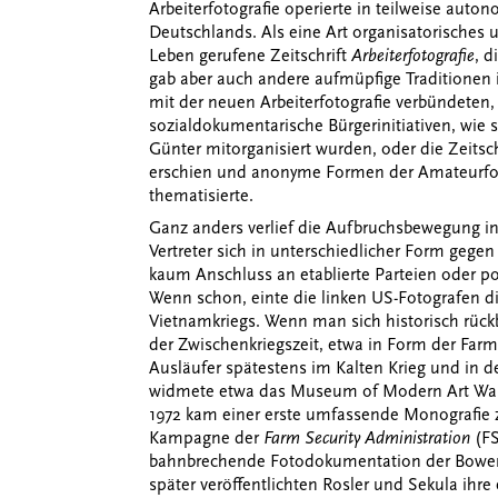
Arbeiterfotografie operierte in teilweise aut
Deutschlands. Als eine Art organisatorisches u
Leben gerufene Zeitschrift
Arbeiterfotografie
, d
gab aber auch andere aufmüpfige Traditionen in
mit der neuen Arbeiterfotografie verbündeten,
sozialdokumentarische Bürgerinitiativen, wie 
Günter mitorganisiert wurden, oder die Zeitsc
erschien und anonyme Formen der Amateurfot
thematisierte.
Ganz anders verlief die Aufbruchsbewegung in
Vertreter sich in unterschiedlicher Form gege
kaum Anschluss an etablierte Parteien oder p
Wenn schon, einte die linken US-Fotografen 
Vietnamkriegs. Wenn man sich historisch rückb
der Zwischenkriegszeit, etwa in Form der Farm
Ausläufer spätestens im Kalten Krieg und in d
widmete etwa das Museum of Modern Art Walke
1972 kam einer erste umfassende Monografie zu
Kampagne der
Farm Security Administration
(FS
bahnbrechende Fotodokumentation der Bowery 
später veröffentlichten Rosler und Sekula ihre 