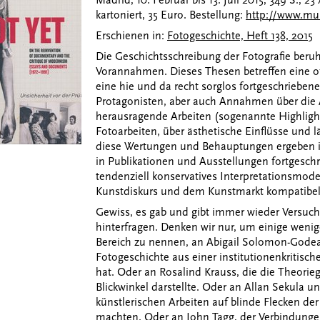
Madrid, 10. Februar bis 13. Juli 2015, 349 S., 2
kartoniert, 35 Euro. Bestellung:
http://www.mus
Erschienen in:
Fotogeschichte, Heft 138, 2015
Die Geschichtsschreibung der Fotografie beru
Vorannahmen. Dieses Thesen betreffen eine of
eine hie und da recht sorglos fortgeschriebe
Protagonisten, aber auch Annahmen über die Äs
herausragende Arbeiten (sogenannte Highlight
Fotoarbeiten, über ästhetische Einflüsse und lä
diese Wertungen und Behauptungen ergeben in
in Publikationen und Ausstellungen fortgeschr
tendenziell konservatives Interpretationsmod
Kunstdiskurs und dem Kunstmarkt kompatibel 
Gewiss, es gab und gibt immer wieder Versuch
hinterfragen. Denken wir nur, um einige weni
Bereich zu nennen, an Abigail Solomon-Godea
Fotogeschichte aus einer institutionenkritische
hat. Oder an Rosalind Krauss, die die Theorie
Blickwinkel darstellte. Oder an Allan Sekula u
künstlerischen Arbeiten auf blinde Flecken d
machten. Oder an John Tagg, der Verbindungen