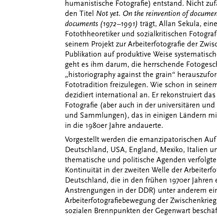
humanistische Fotografie) entstand. Nicht zufä
den Titel
Not yet. On the reinvention of documen
documents (1972–1991)
trägt, Allan Sekula, ei
Fotothheoretiker und sozialkritischen Fotograf
seinem Projekt zur Arbeiterfotografie der Zwis
Publikation auf produktive Weise systematisc
geht es ihm darum, die herrschende Fotogesch
„historiography against the grain“ herauszufo
Fototradition freizulegen. Wie schon in seine
dezidiert international an. Er rekonstruiert da
Fotografie (aber auch in der universitären un
und Sammlungen), das in einigen Ländern mit 
in die 1980er Jahre andauerte.
Vorgestellt werden die emanzipatorischen A
Deutschland, USA, England, Mexiko, Italien un
thematische und politische Agenden verfolgten
Kontinuität in der zweiten Welle der Arbeiter
Deutschland, die in den frühen 1970er Jahren 
Anstrengungen in der DDR) unter anderem ei
Arbeiterfotografiebewegung der Zwischenkriegs
sozialen Brennpunkten der Gegenwart beschäft