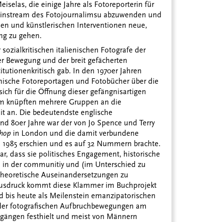
selas, die einige Jahre als Fotoreporterin für
mainstream des Fotojournalimsu abzuwenden und
en und künstlerischen Interventionen neue,
ung zu gehen.
sozialkritischen italienischen Fotografe der
er Bewegung und der breit gefächerten
tutionenkritisch gab. In den 1970er Jahren
nische Fotoreportagen und Fotobücher über die
 sich für die Öffnung dieser gefängnisartigen
um knüpften mehrere Gruppen an die
eit an. Die bedeutendste englische
und 80er Jahre war der von Jo Spence und Terry
shop
in London und die damit verbundene
d 1985 erschien und es auf 32 Nummern brachte.
r, dass sie politisches Engagement, historische
e in der communitiy und (im Unterschied zu
 theoretische Auseinandersetzungen zu
Ausdruck kommt diese Klammer im Buchprojekt
nd bis heute als Meilenstein emanzipatorischen
il der fotografischen Aufbruchbewegungen am
ängen festhielt und meist von Männern