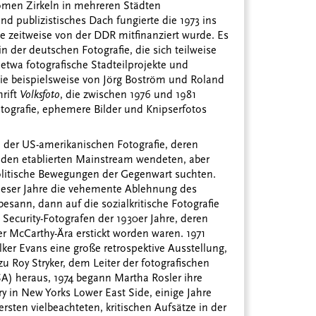
onomen Zirkeln in mehreren Städten
nd publizistisches Dach fungierte die 1973 ins
ie zeitweise von der DDR mitfinanziert wurde. Es
 der deutschen Fotografie, die sich teilweise
 etwa fotografische Stadteilprojekte und
sie beispielsweise von Jörg Boström und Roland
hrift
Volksfoto
, die zwischen 1976 und 1981
ografie, ephemere Bilder und Knipserfotos
 der US-amerikanischen Fotografie, deren
n den etablierten Mainstream wendeten, aber
olitische Bewegungen der Gegenwart suchten.
dieser Jahre die vehemente Ablehnung des
esann, dann auf die sozialkritische Fotografie
 Security-Fotografen der 1930er Jahre, deren
er McCarthy-Ära erstickt worden waren. 1971
r Evans eine große retrospektive Ausstellung,
 Roy Stryker, dem Leiter der fotografischen
A) heraus, 1974 begann Martha Rosler ihre
in New Yorks Lower East Side, einige Jahre
ersten vielbeachteten, kritischen Aufsätze in der