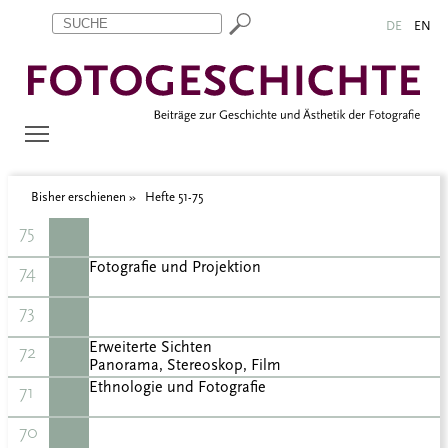
Zum Inhalt springen
Aktuelle Seite: Hefte 51-75
DE
EN
Bisher erschienen
Hefte 51-75
75
Fotografie und Projektion
74
73
Erweiterte Sichten
72
Panorama, Stereoskop, Film
Ethnologie und Fotografie
71
70