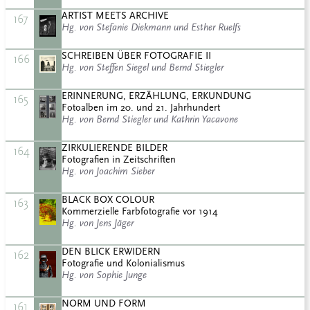
ARTIST MEETS ARCHIVE
167
Hg. von Stefanie Diekmann und Esther Ruelfs
SCHREIBEN ÜBER FOTOGRAFIE II
166
Hg. von Steffen Siegel und Bernd Stiegler
ERINNERUNG, ERZÄHLUNG, ERKUNDUNG
165
Fotoalben im 20. und 21. Jahrhundert
Hg. von Bernd Stiegler und Kathrin Yacavone
ZIRKULIERENDE BILDER
164
Fotografien in Zeitschriften
Hg. von Joachim Sieber
BLACK BOX COLOUR
163
Kommerzielle Farbfotografie vor 1914
Hg. von Jens Jäger
DEN BLICK ERWIDERN
162
Fotografie und Kolonialismus
Hg. von Sophie Junge
NORM UND FORM
161