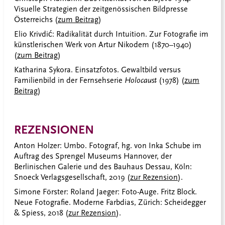
Visuelle Strategien der zeitgenössischen Bildpresse
Österreichs (
zum Beitrag
)
Elio Krivdić: Radikalität durch Intuition. Zur Fotografie im
künstlerischen Werk von Artur Nikodem (1870–1940)
(
z
um Beitrag
)
Katharina Sykora. Einsatzfotos. Gewaltbild versus
Familienbild in der Fernsehserie
Holocaust
(1978) (
zum
Beitrag
)
REZENSIONEN
Anton Holzer: Umbo. Fotograf, hg. von Inka Schube im
Auftrag des Sprengel Museums Hannover, der
Berlinischen Galerie und des Bauhaus Dessau, Köln:
Snoeck Verlagsgesellschaft, 2019 (
zur Rezension
).
Simone Förster: Roland Jaeger: Foto-Auge. Fritz Block.
Neue Fotografie. Moderne Farbdias, Zürich: Scheidegger
& Spiess, 2018 (
zur Rezension
).