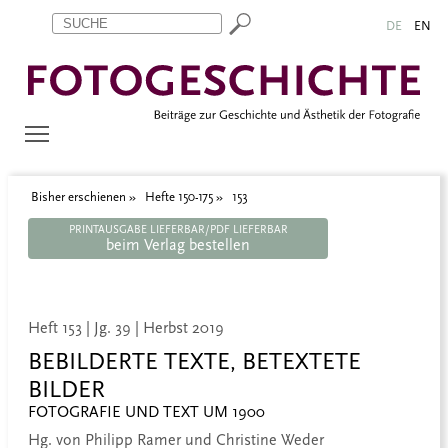
Zum Inhalt springen
Aktuelle Seite: 153
DE
EN
Bisher erschienen
Hefte 150-175
153
PRINTAUSGABE LIEFERBAR/PDF LIEFERBAR
beim Verlag bestellen
Heft 153 | Jg. 39 | Herbst 2019
BEBILDERTE TEXTE, BETEXTETE
BILDER
FOTOGRAFIE UND TEXT UM 1900
Hg. von Philipp Ramer und Christine Weder