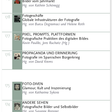
Bilder vom Jahrmarkt
Hg. von Kathrin Schönegg
Fotogeschäfte
178
Globale Infrastrukturen der Fotografie
Hg. von Burcu Dogramaci und Helene Roth
PIXEL, PROMPTS, PLATTFORMEN
177
Fotografische Praktiken des digitalen Bildes
Kevin Pauliks, Jens Ruchatz (Hg.)
PROPAGANDA UND ERINNERUNG
176
Fotografie im Spanischen Bürgerkrieg
Hg. von David Krems
FOTO-DIVEN
175
Glamour, Kult und Inszenierung
Hg. von Katharina Sykora
ANDERE SEHEN
174
Fotografische Bilder und Selbstbilder
Hg. von Susanne Regener