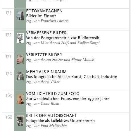
FOTOKAMPAGNEN
173
Bilder im Einsatz
Hg. von Franziska Lampe
VERMESSENE BILDER
172
Von der Fotogrammetrie zur Bildforensik
Hg. von Mira Anneli Naß und Steffen Siegel
VERLETZTE BILDER
171
Hg. von Anton Holzer und Elmar Mauch
MEHR ALS EIN RAUM
170
Das fotografische Atelier: Kunst, Geschäft, Industrie
Hg. von Anne Vitten
VOM LICHTBILD ZUM FOTO
169
Zur westdeutschen Fotoszene der 1950er Jahre
Hg. von Clara Bolin
KRITIK DER AUTORSCHAFT
168
Fotografie als kollektives Unternehmen
Hg. von Paul Mellenthin