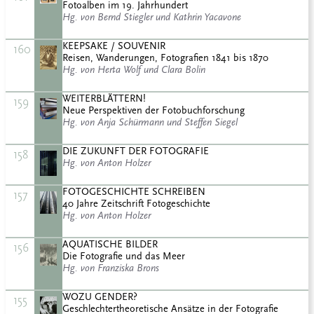
Fotoalben im 19. Jahrhundert
Hg. von Bernd Stiegler und Kathrin Yacavone
KEEPSAKE / SOUVENIR
160
Reisen, Wanderungen, Fotografien 1841 bis 1870
Hg. von Herta Wolf und Clara Bolin
WEITERBLÄTTERN!
159
Neue Perspektiven der Fotobuchforschung
Hg. von Anja Schürmann und Steffen Siegel
DIE ZUKUNFT DER FOTOGRAFIE
158
Hg. von Anton Holzer
FOTOGESCHICHTE SCHREIBEN
157
40 Jahre Zeitschrift Fotogeschichte
Hg. von Anton Holzer
AQUATISCHE BILDER
156
Die Fotografie und das Meer
Hg. von Franziska Brons
WOZU GENDER?
155
Geschlechtertheoretische Ansätze in der Fotografie