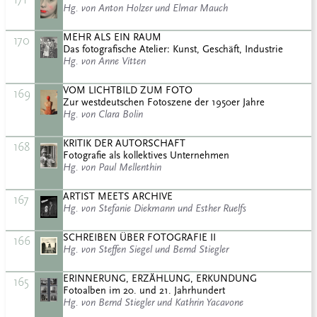
Hg. von Anton Holzer und Elmar Mauch
MEHR ALS EIN RAUM
170
Das fotografische Atelier: Kunst, Geschäft, Industrie
Hg. von Anne Vitten
VOM LICHTBILD ZUM FOTO
169
Zur westdeutschen Fotoszene der 1950er Jahre
Hg. von Clara Bolin
KRITIK DER AUTORSCHAFT
168
Fotografie als kollektives Unternehmen
Hg. von Paul Mellenthin
ARTIST MEETS ARCHIVE
167
Hg. von Stefanie Diekmann und Esther Ruelfs
SCHREIBEN ÜBER FOTOGRAFIE II
166
Hg. von Steffen Siegel und Bernd Stiegler
ERINNERUNG, ERZÄHLUNG, ERKUNDUNG
165
Fotoalben im 20. und 21. Jahrhundert
Hg. von Bernd Stiegler und Kathrin Yacavone