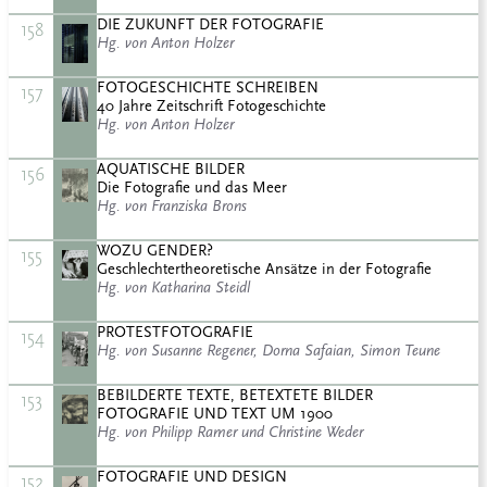
DIE ZUKUNFT DER FOTOGRAFIE
158
Hg. von Anton Holzer
FOTOGESCHICHTE SCHREIBEN
157
40 Jahre Zeitschrift Fotogeschichte
Hg. von Anton Holzer
AQUATISCHE BILDER
156
Die Fotografie und das Meer
Hg. von Franziska Brons
WOZU GENDER?
155
Geschlechtertheoretische Ansätze in der Fotografie
Hg. von Katharina Steidl
PROTESTFOTOGRAFIE
154
Hg. von Susanne Regener, Dorna Safaian, Simon Teune
BEBILDERTE TEXTE, BETEXTETE BILDER
153
FOTOGRAFIE UND TEXT UM 1900
Hg. von Philipp Ramer und Christine Weder
FOTOGRAFIE UND DESIGN
152