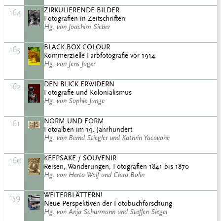
ZIRKULIERENDE BILDER
164
Fotografien in Zeitschriften
Hg. von Joachim Sieber
BLACK BOX COLOUR
163
Kommerzielle Farbfotografie vor 1914
Hg. von Jens Jäger
DEN BLICK ERWIDERN
162
Fotografie und Kolonialismus
Hg. von Sophie Junge
NORM UND FORM
161
Fotoalben im 19. Jahrhundert
Hg. von Bernd Stiegler und Kathrin Yacavone
KEEPSAKE / SOUVENIR
160
Reisen, Wanderungen, Fotografien 1841 bis 1870
Hg. von Herta Wolf und Clara Bolin
WEITERBLÄTTERN!
159
Neue Perspektiven der Fotobuchforschung
Hg. von Anja Schürmann und Steffen Siegel