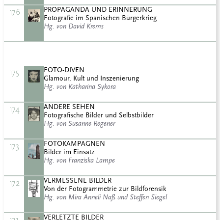
PROPAGANDA UND ERINNERUNG
176
Fotografie im Spanischen Bürgerkrieg
Hg. von David Krems
FOTO-DIVEN
175
Glamour, Kult und Inszenierung
Hg. von Katharina Sykora
ANDERE SEHEN
174
Fotografische Bilder und Selbstbilder
Hg. von Susanne Regener
FOTOKAMPAGNEN
173
Bilder im Einsatz
Hg. von Franziska Lampe
VERMESSENE BILDER
172
Von der Fotogrammetrie zur Bildforensik
Hg. von Mira Anneli Naß und Steffen Siegel
VERLETZTE BILDER
171