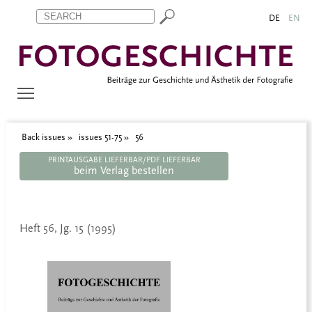
Zum Inhalt springen
Aktuelle Seite: 56
DE
EN
Back issues
issues 51-75
56
PRINTAUSGABE LIEFERBAR/PDF LIEFERBAR
beim Verlag bestellen
Heft 56, Jg. 15 (1995)