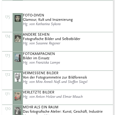
FOTO-DIVEN
175
Glamour, Kult und Inszenierung
Hg. von Katharina Sykora
ANDERE SEHEN
174
Fotografische Bilder und Selbstbilder
Hg. von Susanne Regener
FOTOKAMPAGNEN
173
Bilder im Einsatz
Hg. von Franziska Lampe
VERMESSENE BILDER
172
Von der Fotogrammetrie zur Bildforensik
Hg. von Mira Anneli Naß und Steffen Siegel
VERLETZTE BILDER
171
Hg. von Anton Holzer und Elmar Mauch
MEHR ALS EIN RAUM
170
Das fotografische Atelier: Kunst, Geschäft, Industrie