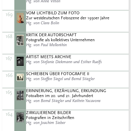
Hg. von Anne Vitten
VOM LICHTBILD ZUM FOTO
169
Zur westdeutschen Fotoszene der 1950er Jahre
Hg. von Clara Bolin
KRITIK DER AUTORSCHAFT
168
Fotografie als kollektives Unternehmen
Hg. von Paul Mellenthin
ARTIST MEETS ARCHIVE
167
Hg. von Stefanie Diekmann und Esther Ruelfs
SCHREIBEN ÜBER FOTOGRAFIE II
166
Hg. von Steffen Siegel und Bernd Stiegler
ERINNERUNG, ERZÄHLUNG, ERKUNDUNG
165
Fotoalben im 20. und 21. Jahrhundert
Hg. von Bernd Stiegler und Kathrin Yacavone
ZIRKULIERENDE BILDER
164
Fotografien in Zeitschriften
Hg. von Joachim Sieber