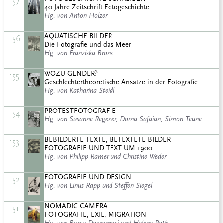
157
40 Jahre Zeitschrift Fotogeschichte
Hg. von Anton Holzer
AQUATISCHE BILDER
156
Die Fotografie und das Meer
Hg. von Franziska Brons
WOZU GENDER?
155
Geschlechtertheoretische Ansätze in der Fotografie
Hg. von Katharina Steidl
PROTESTFOTOGRAFIE
154
Hg. von Susanne Regener, Dorna Safaian, Simon Teune
BEBILDERTE TEXTE, BETEXTETE BILDER
153
FOTOGRAFIE UND TEXT UM 1900
Hg. von Philipp Ramer und Christine Weder
FOTOGRAFIE UND DESIGN
152
Hg. von Linus Rapp und Steffen Siegel
NOMADIC CAMERA
151
FOTOGRAFIE, EXIL, MIGRATION
Hg. von Burcu Dogramaci und Helene Roth