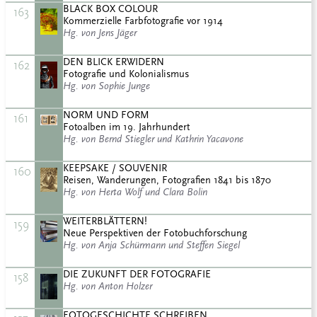
BLACK BOX COLOUR
163
Kommerzielle Farbfotografie vor 1914
Hg. von Jens Jäger
DEN BLICK ERWIDERN
162
Fotografie und Kolonialismus
Hg. von Sophie Junge
NORM UND FORM
161
Fotoalben im 19. Jahrhundert
Hg. von Bernd Stiegler und Kathrin Yacavone
KEEPSAKE / SOUVENIR
160
Reisen, Wanderungen, Fotografien 1841 bis 1870
Hg. von Herta Wolf und Clara Bolin
WEITERBLÄTTERN!
159
Neue Perspektiven der Fotobuchforschung
Hg. von Anja Schürmann und Steffen Siegel
DIE ZUKUNFT DER FOTOGRAFIE
158
Hg. von Anton Holzer
FOTOGESCHICHTE SCHREIBEN