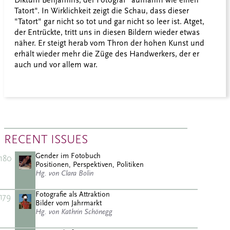
Diktum Benjamins, der Fotograf "aufnahm wie einen
Tatort". In Wirklichkeit zeigt die Schau, dass dieser
"Tatort" gar nicht so tot und gar nicht so leer ist. Atget,
der Entrückte, tritt uns in diesen Bildern wieder etwas
näher. Er steigt herab vom Thron der hohen Kunst und
erhält wieder mehr die Züge des Handwerkers, der er
auch und vor allem war.
RECENT ISSUES
Gender im Fotobuch
180
Positionen, Perspektiven, Politiken
Hg. von Clara Bolin
Fotografie als Attraktion
179
Bilder vom Jahrmarkt
Hg. von Kathrin Schönegg