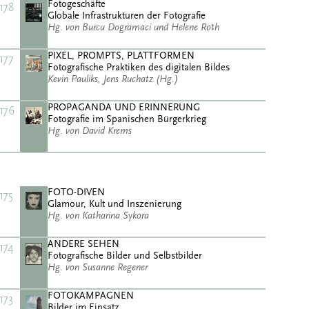
Fotogeschäfte
178
Globale Infrastrukturen der Fotografie
Hg. von Burcu Dogramaci und Helene Roth
PIXEL, PROMPTS, PLATTFORMEN
177
Fotografische Praktiken des digitalen Bildes
Kevin Pauliks, Jens Ruchatz (Hg.)
PROPAGANDA UND ERINNERUNG
176
Fotografie im Spanischen Bürgerkrieg
Hg. von David Krems
FOTO-DIVEN
175
Glamour, Kult und Inszenierung
Hg. von Katharina Sykora
ANDERE SEHEN
174
Fotografische Bilder und Selbstbilder
Hg. von Susanne Regener
FOTOKAMPAGNEN
173
Bilder im Einsatz