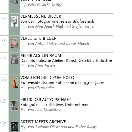
Hg. von Franziska Lampe
VERMESSENE BILDER
172
Von der Fotogrammetrie zur Bildforensik
Hg. von Mira Anneli Naß und Steffen Siegel
VERLETZTE BILDER
171
Hg. von Anton Holzer und Elmar Mauch
MEHR ALS EIN RAUM
170
Das fotografische Atelier: Kunst, Geschäft, Industrie
Hg. von Anne Vitten
VOM LICHTBILD ZUM FOTO
169
Zur westdeutschen Fotoszene der 1950er Jahre
Hg. von Clara Bolin
KRITIK DER AUTORSCHAFT
168
Fotografie als kollektives Unternehmen
Hg. von Paul Mellenthin
ARTIST MEETS ARCHIVE
167
Hg. von Stefanie Diekmann und Esther Ruelfs