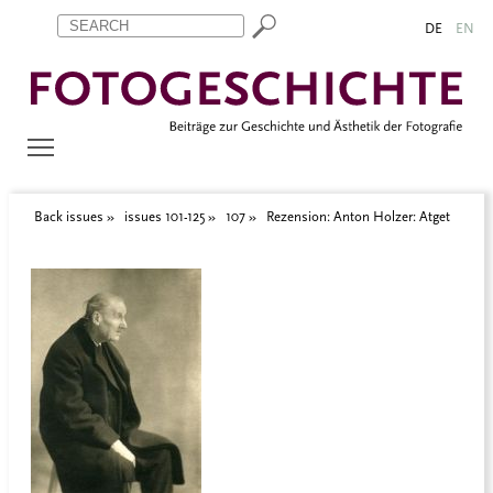
Zum Inhalt springen
Aktuelle Seite: Rezension: Anton Holzer: Atget
DE
EN
Back issues
issues 101-125
107
Rezension: Anton Holzer: Atget