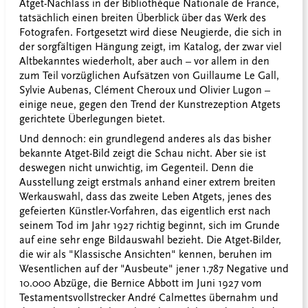
Atget-Nachlass in der Bibliothèque Nationale de France,
tatsächlich einen breiten Überblick über das Werk des
Fotografen. Fortgesetzt wird diese Neugierde, die sich in
der sorgfältigen Hängung zeigt, im Katalog, der zwar viel
Altbekanntes wiederholt, aber auch – vor allem in den
zum Teil vorzüglichen Aufsätzen von Guillaume Le Gall,
Sylvie Aubenas, Clément Cheroux und Olivier Lugon –
einige neue, gegen den Trend der Kunstrezeption Atgets
gerichtete Überlegungen bietet.
Und dennoch: ein grundlegend anderes als das bisher
bekannte Atget-Bild zeigt die Schau nicht. Aber sie ist
deswegen nicht unwichtig, im Gegenteil. Denn die
Ausstellung zeigt erstmals anhand einer extrem breiten
Werkauswahl, dass das zweite Leben Atgets, jenes des
gefeierten Künstler-Vorfahren, das eigentlich erst nach
seinem Tod im Jahr 1927 richtig beginnt, sich im Grunde
auf eine sehr enge Bildauswahl bezieht. Die Atget-Bilder,
die wir als "Klassische Ansichten" kennen, beruhen im
Wesentlichen auf der "Ausbeute" jener 1.787 Negative und
10.000 Abzüge, die Bernice Abbott im Juni 1927 vom
Testamentsvollstrecker André Calmettes übernahm und