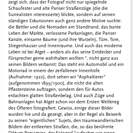
zeigt sich, dass der Fotograf nicht nur spiegelnde
Schaufester und alte Pariser Straßenzüge (die die
Surrealisten interessierte) blickte, sondern auf seinen
ständigen Exkursionen auch ganz andere Motive suchte:
die Bettler und die Nomaden am Standtrand, das bunte
Leben der Märkte, verlassene Parkanlagen, die Pariser
Kanäle, einsame Bäume (und ihre Wurzeln), Türe, Tore,
Stiegenhäuser und Innenräume. Und auch das moderne
Leben ist bei Atget – anders als das seine Entdecker und
Fürsprecher gerne wahrhaben wollten ", nicht ganz aus
seinen Bildern verbannt: Das steht ein Automobil und ein
Motorrad in einem der zerfallenen Innenhöfe
(Aufnahme: 1922), dort sehen wir "Asphaltierer"
(aufgenommen 1899/1900), die nicht die alten
Pflastersteine auftragen, sondern den für Autos
erdachten glatten Straßenbelag. Und auch Züge und
Bahnanlagen hat Atget schon vor dem Ersten Weltkrieg
des Öfteren fotografiert. Gewiss, einige dieser Bilder
wurden hie und da gezeigt, aber in der Regel als Beiwerk
zu seinen "eigentlichen" Sujets, den traumwandlerischen
Bildern der entleerten Straßen, die, so das berühmte