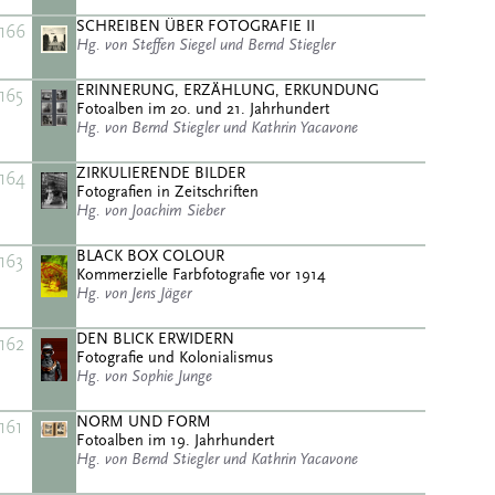
SCHREIBEN ÜBER FOTOGRAFIE II
166
Hg. von Steffen Siegel und Bernd Stiegler
ERINNERUNG, ERZÄHLUNG, ERKUNDUNG
165
Fotoalben im 20. und 21. Jahrhundert
Hg. von Bernd Stiegler und Kathrin Yacavone
ZIRKULIERENDE BILDER
164
Fotografien in Zeitschriften
Hg. von Joachim Sieber
BLACK BOX COLOUR
163
Kommerzielle Farbfotografie vor 1914
Hg. von Jens Jäger
DEN BLICK ERWIDERN
162
Fotografie und Kolonialismus
Hg. von Sophie Junge
NORM UND FORM
161
Fotoalben im 19. Jahrhundert
Hg. von Bernd Stiegler und Kathrin Yacavone