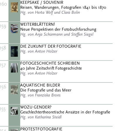
KEEPSAKE / SOUVENIR
160
Reisen, Wanderungen, Fotografien 1841 bis 1870
Hg. von Herta Wolf und Clara Bolin
WEITERBLÄTTERN!
159
Neue Perspektiven der Fotobuchforschung
Hg. von Anja Schürmann und Steffen Siegel
DIE ZUKUNFT DER FOTOGRAFIE
158
Hg. von Anton Holzer
FOTOGESCHICHTE SCHREIBEN
157
40 Jahre Zeitschrift Fotogeschichte
Hg. von Anton Holzer
AQUATISCHE BILDER
156
Die Fotografie und das Meer
Hg. von Franziska Brons
WOZU GENDER?
155
Geschlechtertheoretische Ansätze in der Fotografie
Hg. von Katharina Steidl
PROTESTFOTOGRAFIE
154