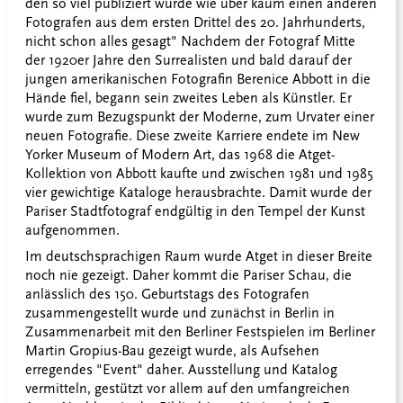
den so viel publiziert wurde wie über kaum einen anderen
Fotografen aus dem ersten Drittel des 20. Jahrhunderts,
nicht schon alles gesagt" Nachdem der Fotograf Mitte
der 1920er Jahre den Surrealisten und bald darauf der
jungen amerikanischen Fotografin Berenice Abbott in die
Hände fiel, begann sein zweites Leben als Künstler. Er
wurde zum Bezugspunkt der Moderne, zum Urvater einer
neuen Fotografie. Diese zweite Karriere endete im New
Yorker Museum of Modern Art, das 1968 die Atget-
Kollektion von Abbott kaufte und zwischen 1981 und 1985
vier gewichtige Kataloge herausbrachte. Damit wurde der
Pariser Stadtfotograf endgültig in den Tempel der Kunst
aufgenommen.
Im deutschsprachigen Raum wurde Atget in dieser Breite
noch nie gezeigt. Daher kommt die Pariser Schau, die
anlässlich des 150. Geburtstags des Fotografen
zusammengestellt wurde und zunächst in Berlin in
Zusammenarbeit mit den Berliner Festspielen im Berliner
Martin Gropius-Bau gezeigt wurde, als Aufsehen
erregendes "Event" daher. Ausstellung und Katalog
vermitteln, gestützt vor allem auf den umfangreichen