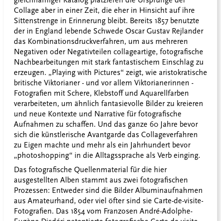
gleichnamiger Katalog platzieren die Ursprünge der
Collage aber in einer Zeit, die eher in Hinsicht auf ihre
Sittenstrenge in Erinnerung bleibt. Bereits 1857 benutzte
der in England lebende Schwede Oscar Gustav Rejlander
das Kombinationsdruckverfahren, um aus mehreren
Negativen oder Negativteilen collageartige, fotografische
Nachbearbeitungen mit stark fantastischem Einschlag zu
erzeugen. „Playing with Pictures“ zeigt, wie aristokratische
britische Viktorianer - und vor allem Viktorianerinnen -
Fotografien mit Schere, Klebstoff und Aquarellfarben
verarbeiteten, um ähnlich fantasievolle Bilder zu kreieren
und neue Kontexte und Narrative für fotografische
Aufnahmen zu schaffen. Und das ganze 60 Jahre bevor
sich die künstlerische Avantgarde das Collageverfahren
zu Eigen machte und mehr als ein Jahrhundert bevor
„photoshopping“ in die Alltagssprache als Verb einging.
Das fotografische Quellenmaterial für die hier
ausgestellten Alben stammt aus zwei fotografischen
Prozessen: Entweder sind die Bilder Albuminaufnahmen
aus Amateurhand, oder viel öfter sind sie Carte-de-visite-
Fotografien. Das 1854 vom Franzosen André-Adolphe-