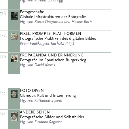
Hg. von Kathrin Schönegg
Fotogeschäfte
178
Globale Infrastrukturen der Fotografie
Hg. von Burcu Dogramaci und Helene Roth
PIXEL, PROMPTS, PLATTFORMEN
177
Fotografische Praktiken des digitalen Bildes
Kevin Pauliks, Jens Ruchatz (Hg.)
PROPAGANDA UND ERINNERUNG
176
Fotografie im Spanischen Bürgerkrieg
Hg. von David Krems
FOTO-DIVEN
175
Glamour, Kult und Inszenierung
Hg. von Katharina Sykora
ANDERE SEHEN
174
Fotografische Bilder und Selbstbilder
Hg. von Susanne Regener