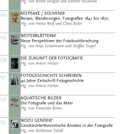
Hg. von Bernd Stiegler und Kathrin Yacavone
KEEPSAKE / SOUVENIR
160
Reisen, Wanderungen, Fotografien 1841 bis 1870
Hg. von Herta Wolf und Clara Bolin
WEITERBLÄTTERN!
159
Neue Perspektiven der Fotobuchforschung
Hg. von Anja Schürmann und Steffen Siegel
DIE ZUKUNFT DER FOTOGRAFIE
158
Hg. von Anton Holzer
FOTOGESCHICHTE SCHREIBEN
157
40 Jahre Zeitschrift Fotogeschichte
Hg. von Anton Holzer
AQUATISCHE BILDER
156
Die Fotografie und das Meer
Hg. von Franziska Brons
WOZU GENDER?
155
Geschlechtertheoretische Ansätze in der Fotografie
Hg. von Katharina Steidl