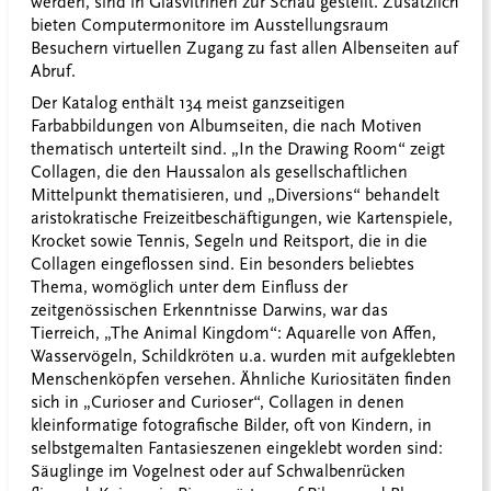
werden, sind in Glasvitrinen zur Schau gestellt. Zusätzlich
bieten Computermonitore im Ausstellungsraum
Besuchern virtuellen Zugang zu fast allen Albenseiten auf
Abruf.
Der Katalog enthält 134 meist ganzseitigen
Farbabbildungen von Albumseiten, die nach Motiven
thematisch unterteilt sind. „In the Drawing Room“ zeigt
Collagen, die den Haussalon als gesellschaftlichen
Mittelpunkt thematisieren, und „Diversions“ behandelt
aristokratische Freizeitbeschäftigungen, wie Kartenspiele,
Krocket sowie Tennis, Segeln und Reitsport, die in die
Collagen eingeflossen sind. Ein besonders beliebtes
Thema, womöglich unter dem Einfluss der
zeitgenössischen Erkenntnisse Darwins, war das
Tierreich, „The Animal Kingdom“: Aquarelle von Affen,
Wasservögeln, Schildkröten u.a. wurden mit aufgeklebten
Menschenköpfen versehen. Ähnliche Kuriositäten finden
sich in „Curioser and Curioser“, Collagen in denen
kleinformatige fotografische Bilder, oft von Kindern, in
selbstgemalten Fantasieszenen eingeklebt worden sind:
Säuglinge im Vogelnest oder auf Schwalbenrücken