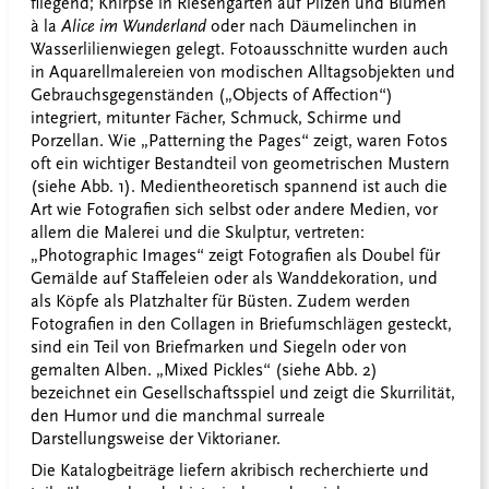
fliegend; Knirpse in Riesengärten auf Pilzen und Blumen
à la
Alice im Wunderland
oder nach Däumelinchen in
Wasserlilienwiegen gelegt. Fotoausschnitte wurden auch
in Aquarellmalereien von modischen Alltagsobjekten und
Gebrauchsgegenständen („Objects of Affection“)
integriert, mitunter Fächer, Schmuck, Schirme und
Porzellan. Wie „Patterning the Pages“ zeigt, waren Fotos
oft ein wichtiger Bestandteil von geometrischen Mustern
(siehe Abb. 1). Medientheoretisch spannend ist auch die
Art wie Fotografien sich selbst oder andere Medien, vor
allem die Malerei und die Skulptur, vertreten:
„Photographic Images“ zeigt Fotografien als Doubel für
Gemälde auf Staffeleien oder als Wanddekoration, und
als Köpfe als Platzhalter für Büsten. Zudem werden
Fotografien in den Collagen in Briefumschlägen gesteckt,
sind ein Teil von Briefmarken und Siegeln oder von
gemalten Alben. „Mixed Pickles“ (siehe Abb. 2)
bezeichnet ein Gesellschaftsspiel und zeigt die Skurrilität,
den Humor und die manchmal surreale
Darstellungsweise der Viktorianer.
Die Katalogbeiträge liefern akribisch recherchierte und