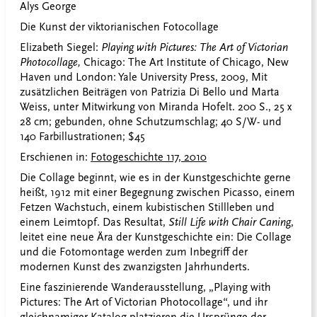
Alys George
Die Kunst der viktorianischen Fotocollage
Elizabeth Siegel:
Playing with Pictures: The Art of Victorian
Photocollage,
Chicago: The Art Institute of Chicago, New
Haven und London: Yale University Press, 2009, Mit
zusätzlichen Beiträgen von Patrizia Di Bello und Marta
Weiss, unter Mitwirkung von Miranda Hofelt. 200 S., 25 x
28 cm; gebunden, ohne Schutzumschlag; 40 S/W- und
140 Farbillustrationen; $45
Erschienen in:
Fotogeschichte 117, 2010
Die Collage beginnt, wie es in der Kunstgeschichte gerne
heißt, 1912 mit einer Begegnung zwischen Picasso, einem
Fetzen Wachstuch, einem kubistischen Stillleben und
einem Leimtopf. Das Resultat,
Still Life with Chair Caning
,
leitet eine neue Ära der Kunstgeschichte ein: Die Collage
und die Fotomontage werden zum Inbegriff der
modernen Kunst des zwanzigsten Jahrhunderts.
Eine faszinierende Wanderausstellung, „Playing with
Pictures: The Art of Victorian Photocollage“, und ihr