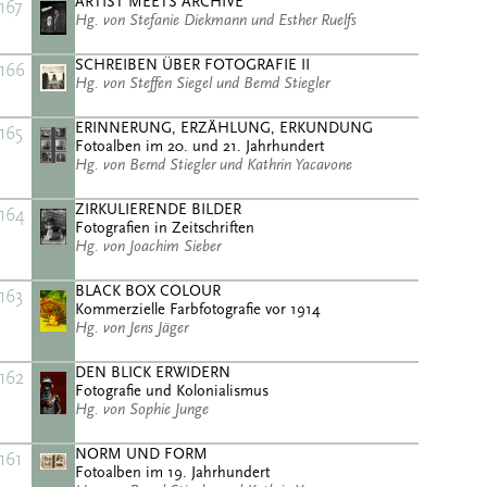
ARTIST MEETS ARCHIVE
167
Hg. von Stefanie Diekmann und Esther Ruelfs
SCHREIBEN ÜBER FOTOGRAFIE II
166
Hg. von Steffen Siegel und Bernd Stiegler
ERINNERUNG, ERZÄHLUNG, ERKUNDUNG
165
Fotoalben im 20. und 21. Jahrhundert
Hg. von Bernd Stiegler und Kathrin Yacavone
ZIRKULIERENDE BILDER
164
Fotografien in Zeitschriften
Hg. von Joachim Sieber
BLACK BOX COLOUR
163
Kommerzielle Farbfotografie vor 1914
Hg. von Jens Jäger
DEN BLICK ERWIDERN
162
Fotografie und Kolonialismus
Hg. von Sophie Junge
NORM UND FORM
161
Fotoalben im 19. Jahrhundert