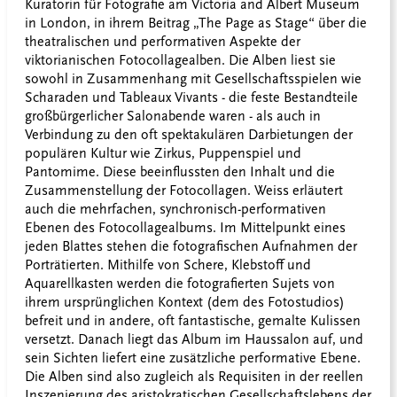
Kuratorin für Fotografie am Victoria and Albert Museum
in London, in ihrem Beitrag „The Page as Stage“ über die
theatralischen und performativen Aspekte der
viktorianischen Fotocollagealben. Die Alben liest sie
sowohl in Zusammenhang mit Gesellschaftsspielen wie
Scharaden und Tableaux Vivants - die feste Bestandteile
großbürgerlicher Salonabende waren - als auch in
Verbindung zu den oft spektakulären Darbietungen der
populären Kultur wie Zirkus, Puppenspiel und
Pantomime. Diese beeinflussten den Inhalt und die
Zusammenstellung der Fotocollagen. Weiss erläutert
auch die mehrfachen, synchronisch-performativen
Ebenen des Fotocollagealbums. Im Mittelpunkt eines
jeden Blattes stehen die fotografischen Aufnahmen der
Porträtierten. Mithilfe von Schere, Klebstoff und
Aquarellkasten werden die fotografierten Sujets von
ihrem ursprünglichen Kontext (dem des Fotostudios)
befreit und in andere, oft fantastische, gemalte Kulissen
versetzt. Danach liegt das Album im Haussalon auf, und
sein Sichten liefert eine zusätzliche performative Ebene.
Die Alben sind also zugleich als Requisiten in der reellen
Inszenierung des aristokratischen Gesellschaftslebens der