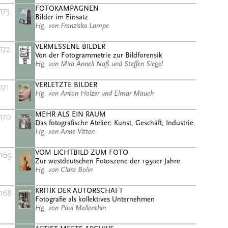
FOTOKAMPAGNEN
173
Bilder im Einsatz
Hg. von Franziska Lampe
VERMESSENE BILDER
172
Von der Fotogrammetrie zur Bildforensik
Hg. von Mira Anneli Naß und Steffen Siegel
VERLETZTE BILDER
171
Hg. von Anton Holzer und Elmar Mauch
MEHR ALS EIN RAUM
170
Das fotografische Atelier: Kunst, Geschäft, Industrie
Hg. von Anne Vitten
VOM LICHTBILD ZUM FOTO
169
Zur westdeutschen Fotoszene der 1950er Jahre
Hg. von Clara Bolin
KRITIK DER AUTORSCHAFT
168
Fotografie als kollektives Unternehmen
Hg. von Paul Mellenthin