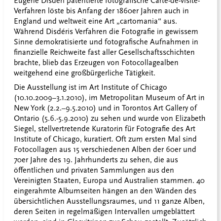
Eugène Disdéri patentierte fotografische Carte-de-visite-
Verfahren löste bis Anfang der 1860er Jahren auch in
England und weltweit eine Art „cartomania“ aus.
Während Disdéris Verfahren die Fotografie in gewissem
Sinne demokratisierte und fotografische Aufnahmen in
finanzielle Reichweite fast aller Gesellschaftsschichten
brachte, blieb das Erzeugen von Fotocollagealben
weitgehend eine großbürgerliche Tätigkeit.
Die Ausstellung ist im Art Institute of Chicago
(10.10.2009–3.1.2010), im Metropolitan Museum of Art in
New York (2.2.–9.5.2010) und in Torontos Art Gallery of
Ontario (5.6.-5.9.2010) zu sehen und wurde von Elizabeth
Siegel, stellvertretende Kuratorin für Fotografie des Art
Institute of Chicago, kuratiert. Oft zum ersten Mal sind
Fotocollagen aus 15 verschiedenen Alben der 60er und
70er Jahre des 19. Jahrhunderts zu sehen, die aus
öffentlichen und privaten Sammlungen aus den
Vereinigten Staaten, Europa und Australien stammen. 40
eingerahmte Albumseiten hängen an den Wänden des
übersichtlichen Ausstellungsraumes, und 11 ganze Alben,
deren Seiten in regelmäßigen Intervallen umgeblättert