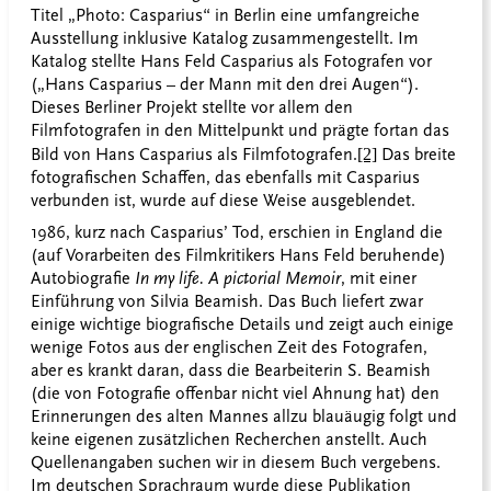
Titel „Photo: Casparius“ in Berlin eine umfangreiche
Ausstellung inklusive Katalog zusammengestellt. Im
Katalog stellte Hans Feld Casparius als Fotografen vor
(„Hans Casparius – der Mann mit den drei Augen“).
Dieses Berliner Projekt stellte vor allem den
Filmfotografen in den Mittelpunkt und prägte fortan das
Bild von Hans Casparius als Filmfotografen.
[2]
Das breite
fotografischen Schaffen, das ebenfalls mit Casparius
verbunden ist, wurde auf diese Weise ausgeblendet.
1986, kurz nach Casparius’ Tod, erschien in England die
(auf Vorarbeiten des Filmkritikers Hans Feld beruhende)
Autobiografie
In my life. A pictorial Memoir
, mit einer
Einführung von Silvia Beamish. Das Buch liefert zwar
einige wichtige biografische Details und zeigt auch einige
wenige Fotos aus der englischen Zeit des Fotografen,
aber es krankt daran, dass die Bearbeiterin S. Beamish
(die von Fotografie offenbar nicht viel Ahnung hat) den
Erinnerungen des alten Mannes allzu blauäugig folgt und
keine eigenen zusätzlichen Recherchen anstellt. Auch
Quellenangaben suchen wir in diesem Buch vergebens.
Im deutschen Sprachraum wurde diese Publikation