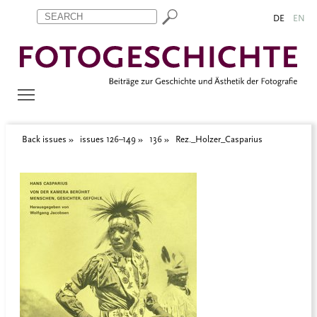
Zum Inhalt springen
Aktuelle Seite: Rez._Holzer_Casparius
DE
EN
Back issues
issues 126–149
136
Rez._Holzer_Casparius