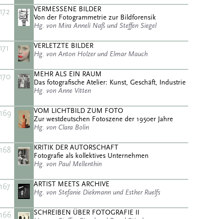
VERMESSENE BILDER
172
Von der Fotogrammetrie zur Bildforensik
Hg. von Mira Anneli Naß und Steffen Siegel
VERLETZTE BILDER
171
Hg. von Anton Holzer und Elmar Mauch
MEHR ALS EIN RAUM
170
Das fotografische Atelier: Kunst, Geschäft, Industrie
Hg. von Anne Vitten
VOM LICHTBILD ZUM FOTO
169
Zur westdeutschen Fotoszene der 1950er Jahre
Hg. von Clara Bolin
KRITIK DER AUTORSCHAFT
168
Fotografie als kollektives Unternehmen
Hg. von Paul Mellenthin
ARTIST MEETS ARCHIVE
167
Hg. von Stefanie Diekmann und Esther Ruelfs
SCHREIBEN ÜBER FOTOGRAFIE II
166