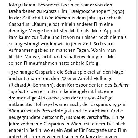
fotografieren. Besonders fasziniert war er von den
Dreharbeiten zu Pabsts Film „Dreigroschenoper“ (1930).
In der Zeitschrift
Film-Kurier
aus dem Jahr 1931 schreibt
Casparius: „Kaum je bot mir ein anderer Film eine
derartige Menge herrlichsten Materials. Mein Apparat
kam kaum zur Ruhe und ist von mir bisher noch niemals
so angestrengt worden wie in jener Zeit. 80 bis 100
Aufnahmen gab es an manchen Tagen. Wohin man
blickte: Motive, Licht- und Schattenwirkungen.“ Mit
seinen Filmaufnahmen hatte er bald Erfolg.
1930 hängte Casparius die Schauspielerei an den Nagel
und unternahm mit dem Wiener Arnold Höllriegel
(Richard A. Bermann), dem Korrespondenten des
Berliner
Tageblatts
, den er in Berlin kennengelernt hat, eine
dreimonatige Afrikareise, von der er 2.500 Abzüge
mitbrachte. Höllriegel war es auch, der Casparius 1932 in
Wien Arbeit als Pressefotograf und Fotoarchivar für die
neugegründete Zeitschrift
Jedermann
verschaffte. Einige
Jahre verbrachte Casparius in Wien, mit einem Fuß blieb
er aber in Berlin, wo er ein Atelier für Fotografie und Film
unterhielt. Immer wieder brach er Anfang der 1930er