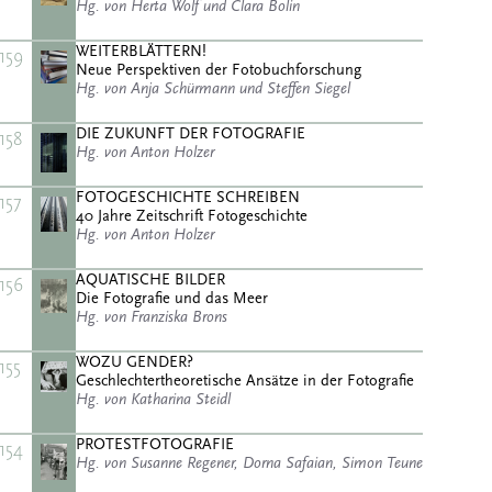
Hg. von Herta Wolf und Clara Bolin
WEITERBLÄTTERN!
159
Neue Perspektiven der Fotobuchforschung
Hg. von Anja Schürmann und Steffen Siegel
DIE ZUKUNFT DER FOTOGRAFIE
158
Hg. von Anton Holzer
FOTOGESCHICHTE SCHREIBEN
157
40 Jahre Zeitschrift Fotogeschichte
Hg. von Anton Holzer
AQUATISCHE BILDER
156
Die Fotografie und das Meer
Hg. von Franziska Brons
WOZU GENDER?
155
Geschlechtertheoretische Ansätze in der Fotografie
Hg. von Katharina Steidl
PROTESTFOTOGRAFIE
154
Hg. von Susanne Regener, Dorna Safaian, Simon Teune