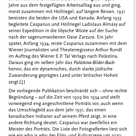
Jahre aus dem festgefügten Arbeitsalltag aus und ging,
meist zusammen mit Höllriegel, auf längere Reisen. 1931
bereisten die beiden die USA und Kanada. Anfang 1933
begleitete Casparius und Höllriegel Ladislaus Almásy auf
seiner Expedition in die libysche Wüste auf der Suche
nach der sagenumwobenen Oase Zarzura. Ein Jahr
später, Anfang 1934, reiste Casparius zusammen mit dem
Wiener Journalisten und Theaterregisseur Arthur Rundt
im Auftrag des Wiener E.P. Tal Verlags nach Palästina.
Daraus ging im selben Jahr das
Palästina-Bilder-Buch
hervor, das ein dynamisches, durch starke jüdische
Zuwanderung geprägtes Land unter britischer Hoheit
zeigt.
[1]
Die vorliegende Publikation beschränkt sich – ohne rechte
Begründung – auf die Zeit von 1929 bis 1934 und stellt
vorwiegend eng angeschnittene Porträts vor, auch wenn
das Umschlagbild aus dem Jahr 1931, das einen
kanadischen Indianer auf seinem Pferd zeigt, in eine
andere Richtung deutet. Casparius war zweifellos ein
Meister des Porträts. Die Liste der Fotografierten liest sich
wie ein who is who der Film- und Kulturszene um 1930: