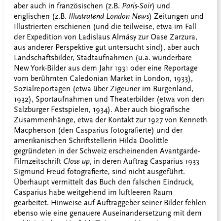
aber auch in französischen (z.B.
Paris-Soir
) und
englischen (z.B.
Illustratend London News
) Zeitungen und
Illustrierten erschienen (und die teilweise, etwa im Fall
der Expedition von Ladislaus Almásy zur Oase Zarzura,
aus anderer Perspektive gut untersucht sind), aber auch
Landschaftsbilder, Stadtaufnahmen (u.a. wunderbare
New York-Bilder aus dem Jahr 1931 oder eine Reportage
vom berühmten Caledonian Market in London, 1933),
Sozialreportagen (etwa über Zigeuner im Burgenland,
1932), Sportaufnahmen und Theaterbilder (etwa von den
Salzburger Festspielen, 1934). Aber auch biografische
Zusammenhänge, etwa der Kontakt zur 1927 von Kenneth
Macpherson (den Casparius fotografierte) und der
amerikanischen Schriftstellerin Hilda Doolittle
gegründeten in der Schweiz erscheinenden Avantgarde-
Filmzeitschrift
Close up
, in deren Auftrag Casparius 1933
Sigmund Freud fotografierte
,
sind nicht ausgeführt.
Überhaupt vermittelt das Buch den falschen Eindruck,
Casparius habe weitgehend im luftleeren Raum
gearbeitet. Hinweise auf Auftraggeber seiner Bilder fehlen
ebenso wie eine genauere Auseinandersetzung mit dem