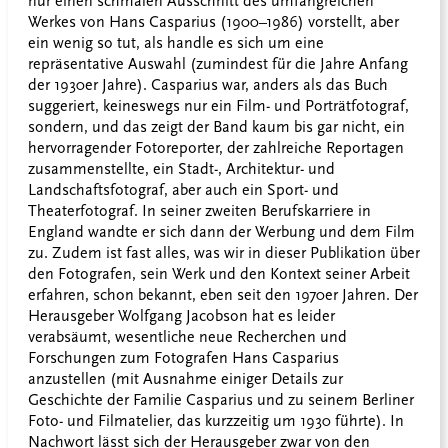
nur einen schmalen Ausschnitt des umfangreichen
Werkes von Hans Casparius (1900–1986) vorstellt, aber
ein wenig so tut, als handle es sich um eine
repräsentative Auswahl (zumindest für die Jahre Anfang
der 1930er Jahre). Casparius war, anders als das Buch
suggeriert, keineswegs nur ein Film- und Porträtfotograf,
sondern, und das zeigt der Band kaum bis gar nicht, ein
hervorragender Fotoreporter, der zahlreiche Reportagen
zusammenstellte, ein Stadt-, Architektur- und
Landschaftsfotograf, aber auch ein Sport- und
Theaterfotograf. In seiner zweiten Berufskarriere in
England wandte er sich dann der Werbung und dem Film
zu. Zudem ist fast alles, was wir in dieser Publikation über
den Fotografen, sein Werk und den Kontext seiner Arbeit
erfahren, schon bekannt, eben seit den 1970er Jahren. Der
Herausgeber Wolfgang Jacobson hat es leider
verabsäumt, wesentliche neue Recherchen und
Forschungen zum Fotografen Hans Casparius
anzustellen (mit Ausnahme einiger Details zur
Geschichte der Familie Casparius und zu seinem Berliner
Foto- und Filmatelier, das kurzzeitig um 1930 führte). In
Nachwort lässt sich der Herausgeber zwar von den