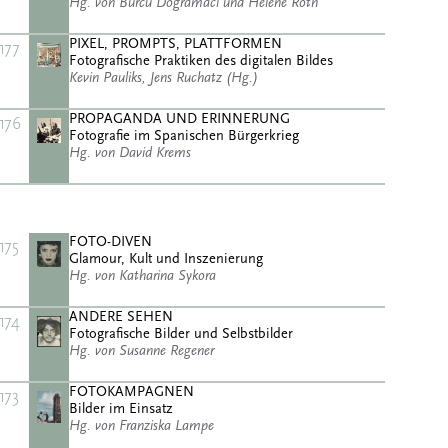
Hg. von Burcu Dogramaci und Helene Roth
PIXEL, PROMPTS, PLATTFORMEN
177
Fotografische Praktiken des digitalen Bildes
Kevin Pauliks, Jens Ruchatz (Hg.)
PROPAGANDA UND ERINNERUNG
176
Fotografie im Spanischen Bürgerkrieg
Hg. von David Krems
FOTO-DIVEN
175
Glamour, Kult und Inszenierung
Hg. von Katharina Sykora
ANDERE SEHEN
174
Fotografische Bilder und Selbstbilder
Hg. von Susanne Regener
FOTOKAMPAGNEN
173
Bilder im Einsatz
Hg. von Franziska Lampe