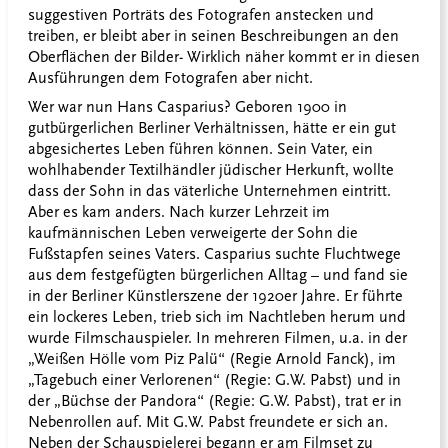
suggestiven Porträts des Fotografen anstecken und
treiben, er bleibt aber in seinen Beschreibungen an den
Oberflächen der Bilder- Wirklich näher kommt er in diesen
Ausführungen dem Fotografen aber nicht.
Wer war nun Hans Casparius? Geboren 1900 in
gutbürgerlichen Berliner Verhältnissen, hätte er ein gut
abgesichertes Leben führen können. Sein Vater, ein
wohlhabender Textilhändler jüdischer Herkunft, wollte
dass der Sohn in das väterliche Unternehmen eintritt.
Aber es kam anders. Nach kurzer Lehrzeit im
kaufmännischen Leben verweigerte der Sohn die
Fußstapfen seines Vaters. Casparius suchte Fluchtwege
aus dem festgefügten bürgerlichen Alltag – und fand sie
in der Berliner Künstlerszene der 1920er Jahre. Er führte
ein lockeres Leben, trieb sich im Nachtleben herum und
wurde Filmschauspieler. In mehreren Filmen, u.a. in der
„Weißen Hölle vom Piz Palü“ (Regie Arnold Fanck), im
„Tagebuch einer Verlorenen“ (Regie: G.W. Pabst) und in
der „Büchse der Pandora“ (Regie: G.W. Pabst), trat er in
Nebenrollen auf. Mit G.W. Pabst freundete er sich an.
Neben der Schauspielerei begann er am Filmset zu