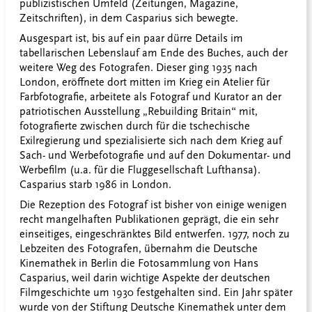
publizistischen Umfeld (Zeitungen, Magazine,
Zeitschriften), in dem Casparius sich bewegte.
Ausgespart ist, bis auf ein paar dürre Details im
tabellarischen Lebenslauf am Ende des Buches, auch der
weitere Weg des Fotografen. Dieser ging 1935 nach
London, eröffnete dort mitten im Krieg ein Atelier für
Farbfotografie, arbeitete als Fotograf und Kurator an der
patriotischen Ausstellung „Rebuilding Britain“ mit,
fotografierte zwischen durch für die tschechische
Exilregierung und spezialisierte sich nach dem Krieg auf
Sach- und Werbefotografie und auf den Dokumentar- und
Werbefilm (u.a. für die Fluggesellschaft Lufthansa).
Casparius starb 1986 in London.
Die Rezeption des Fotograf ist bisher von einige wenigen
recht mangelhaften Publikationen geprägt, die ein sehr
einseitiges, eingeschränktes Bild entwerfen. 1977, noch zu
Lebzeiten des Fotografen, übernahm die Deutsche
Kinemathek in Berlin die Fotosammlung von Hans
Casparius, weil darin wichtige Aspekte der deutschen
Filmgeschichte um 1930 festgehalten sind. Ein Jahr später
wurde von der Stiftung Deutsche Kinemathek unter dem