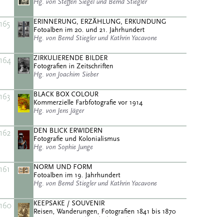
Hg. von Steffen Siegel und Bernd Stiegler
ERINNERUNG, ERZÄHLUNG, ERKUNDUNG
165
Fotoalben im 20. und 21. Jahrhundert
Hg. von Bernd Stiegler und Kathrin Yacavone
ZIRKULIERENDE BILDER
164
Fotografien in Zeitschriften
Hg. von Joachim Sieber
BLACK BOX COLOUR
163
Kommerzielle Farbfotografie vor 1914
Hg. von Jens Jäger
DEN BLICK ERWIDERN
162
Fotografie und Kolonialismus
Hg. von Sophie Junge
NORM UND FORM
161
Fotoalben im 19. Jahrhundert
Hg. von Bernd Stiegler und Kathrin Yacavone
KEEPSAKE / SOUVENIR
160
Reisen, Wanderungen, Fotografien 1841 bis 1870