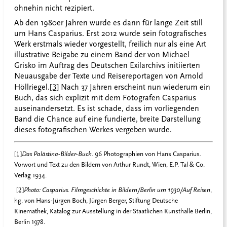
ohnehin nicht rezipiert.
Ab den 1980er Jahren wurde es dann für lange Zeit still
um Hans Casparius. Erst 2012 wurde sein fotografisches
Werk erstmals wieder vorgestellt, freilich nur als eine Art
illustrative Beigabe zu einem Band der von Michael
Grisko im Auftrag des Deutschen Exilarchivs initiierten
Neuausgabe der Texte und Reisereportagen von Arnold
Höllriegel.
[3]
Nach 37 Jahren erscheint nun wiederum ein
Buch, das sich explizit mit dem Fotografen Casparius
auseinandersetzt. Es ist schade, dass im vorliegenden
Band die Chance auf eine fundierte, breite Darstellung
dieses fotografischen Werkes vergeben wurde.
[1]
Das Palästina-Bilder-Buch
. 96 Photographien von Hans Casparius.
Vorwort und Text zu den Bildern von Arthur Rundt, Wien, E.P. Tal & Co.
Verlag 1934.
[2]
Photo: Casparius. Filmgeschichte in Bildern/Berlin um 1930/Auf Reisen
,
hg. von Hans-Jürgen Boch, Jürgen Berger, Stiftung Deutsche
Kinemathek, Katalog zur Ausstellung in der Staatlichen Kunsthalle Berlin,
Berlin 1978.