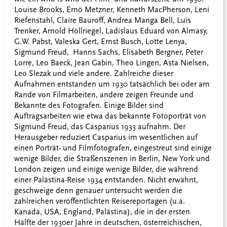
Louise Brooks, Ernö Metzner, Kenneth MacPherson, Leni
Riefenstahl, Claire Bauroff, Andrea Manga Bell, Luis
Trenker, Arnold Höllriegel, Ladislaus Eduard von Almasy,
G.W. Pabst, Valeska Gert, Ernst Busch, Lotte Lenya,
Sigmund Freud, Hanns Sachs, Elisabeth Bergner, Peter
Lorre, Leo Baeck, Jean Gabin, Theo Lingen, Asta Nielsen,
Leo Slezak und viele andere. Zahlreiche dieser
Aufnahmen entstanden um 1930 tatsächlich bei oder am
Rande von Filmarbeiten, andere zeigen Freunde und
Bekannte des Fotografen. Einige Bilder sind
Auftragsarbeiten wie etwa das bekannte Fotoporträt von
Sigmund Freud, das Casparius 1933 aufnahm. Der
Herausgeber reduziert Casparius im wesentlichen auf
einen Porträt- und Filmfotografen, eingestreut sind einige
wenige Bilder, die Straßenszenen in Berlin, New York und
London zeigen und einige wenige Bilder, die während
einer Palästina-Reise 1934 entstanden. Nicht erwähnt,
geschweige denn genauer untersucht werden die
zahlreichen veröffentlichten Reisereportagen (u.a.
Kanada, USA, England, Palästina), die in der ersten
Hälfte der 1930er Jahre in deutschen, österreichischen,