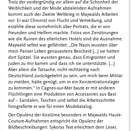
Trotz der vordergründig vor allem auf die Schönheit der
Weiblichkeit und der Mode abzielenden Aufnahmen
kommt auch der Zweite Weltkrieg in Maywalds Arbeiten
vor: Er war Chronist von Flucht und Vertreibung, und
erzählte diese vornehmlich über Porträts, die er von
Freunden und Helfern machte. Fotos von Zerstörungen
wie die Ruinen des elterlichen Hotels sind die Ausnahme.
Maywald selbst war gefährdet: „Die Nazis wussten über
mein Pariser Leben genauestens Bescheid […] sie hatten
dort Spitzel. Sie wussten genau, dass Emigranten und
Juden zu mir kamen und dass ich sie unterstützte. […]
Aber allein die Tatsache, nicht rechtzeitig nach
Deutschland zurückgekehrt zu sein, um mich beim Militär
zu melden, hätte genügt, um in ein Konzentrationslager
zu kommen.“ In Cagnes-sur-Mer baute er mit anderen
Flüchtlingen eine Produktion von Accessoires aus Bast
auf – Sandalen, Taschen und selbst die Arbeitsschritte
fotografierte er wie für einen Modekatalog.
Der Opulenz der Kostüme besonders in Maywalds Haute-
Couture-Aufnahmen entspricht die Opulenz der
Bildbeschreibungen: Sykoras Text erleichtert dem Leser,