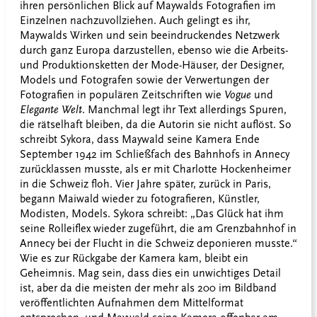
ihren persönlichen Blick auf Maywalds Fotografien im
Einzelnen nachzuvollziehen. Auch gelingt es ihr,
Maywalds Wirken und sein beeindruckendes Netzwerk
durch ganz Europa darzustellen, ebenso wie die Arbeits-
und Produktionsketten der Mode-Häuser, der Designer,
Models und Fotografen sowie der Verwertungen der
Fotografien in populären Zeitschriften wie
Vogue
und
Elegante Welt
. Manchmal legt ihr Text allerdings Spuren,
die rätselhaft bleiben, da die Autorin sie nicht auflöst. So
schreibt Sykora, dass Maywald seine Kamera Ende
September 1942 im Schließfach des Bahnhofs in Annecy
zurücklassen musste, als er mit Charlotte Hockenheimer
in die Schweiz floh. Vier Jahre später, zurück in Paris,
begann Maiwald wieder zu fotografieren, Künstler,
Modisten, Models. Sykora schreibt: „Das Glück hat ihm
seine Rolleiflex wieder zugeführt, die am Grenzbahnhof in
Annecy bei der Flucht in die Schweiz deponieren musste.“
Wie es zur Rückgabe der Kamera kam, bleibt ein
Geheimnis. Mag sein, dass dies ein unwichtiges Detail
ist, aber da die meisten der mehr als 200 im Bildband
veröffentlichten Aufnahmen dem Mittelformat