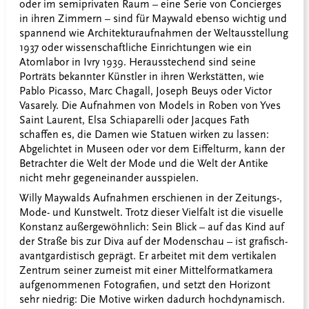
oder im semiprivaten Raum – eine Serie von Concierges
in ihren Zimmern – sind für Maywald ebenso wichtig und
spannend wie Architekturaufnahmen der Weltausstellung
1937 oder wissenschaftliche Einrichtungen wie ein
Atomlabor in Ivry 1939. Herausstechend sind seine
Porträts bekannter Künstler in ihren Werkstätten, wie
Pablo Picasso, Marc Chagall, Joseph Beuys oder Victor
Vasarely. Die Aufnahmen von Models in Roben von Yves
Saint Laurent, Elsa Schiaparelli oder Jacques Fath
schaffen es, die Damen wie Statuen wirken zu lassen:
Abgelichtet in Museen oder vor dem Eiffelturm, kann der
Betrachter die Welt der Mode und die Welt der Antike
nicht mehr gegeneinander ausspielen.
Willy Maywalds Aufnahmen erschienen in der Zeitungs-,
Mode- und Kunstwelt. Trotz dieser Vielfalt ist die visuelle
Konstanz außergewöhnlich: Sein Blick – auf das Kind auf
der Straße bis zur Diva auf der Modenschau – ist grafisch-
avantgardistisch geprägt. Er arbeitet mit dem vertikalen
Zentrum seiner zumeist mit einer Mittelformatkamera
aufgenommenen Fotografien, und setzt den Horizont
sehr niedrig: Die Motive wirken dadurch hochdynamisch.