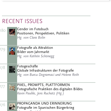
RECENT ISSUES
Gender im Fotobuch
180
Positionen, Perspektiven, Politiken
Hg. von Clara Bolin
Fotografie als Attraktion
179
Bilder vom Jahrmarkt
Hg. von Kathrin Schönegg
Fotogeschäfte
178
Globale Infrastrukturen der Fotografie
Hg. von Burcu Dogramaci und Helene Roth
PIXEL, PROMPTS, PLATTFORMEN
177
Fotografische Praktiken des digitalen Bildes
Kevin Pauliks, Jens Ruchatz (Hg.)
PROPAGANDA UND ERINNERUNG
176
Fotografie im Spanischen Bürgerkrieg