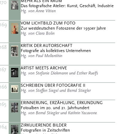
MEHR ALS EIN RAUM
170
Das fotografische Atelier: Kunst, Geschäft, Industrie
Hg. von Anne Vitten
VOM LICHTBILD ZUM FOTO
169
Zur westdeutschen Fotoszene der 1950er Jahre
Hg. von Clara Bolin
KRITIK DER AUTORSCHAFT
168
Fotografie als kollektives Unternehmen
Hg. von Paul Mellenthin
ARTIST MEETS ARCHIVE
167
Hg. von Stefanie Diekmann und Esther Ruelfs
SCHREIBEN ÜBER FOTOGRAFIE II
166
Hg. von Steffen Siegel und Bernd Stiegler
ERINNERUNG, ERZÄHLUNG, ERKUNDUNG
165
Fotoalben im 20. und 21. Jahrhundert
Hg. von Bernd Stiegler und Kathrin Yacavone
ZIRKULIERENDE BILDER
164
Fotografien in Zeitschriften