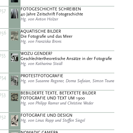
FOTOGESCHICHTE SCHREIBEN
157
40 Jahre Zeitschrift Fotogeschichte
Hg. von Anton Holzer
AQUATISCHE BILDER
156
Die Fotografie und das Meer
Hg. von Franziska Brons
WOZU GENDER?
155
Geschlechtertheoretische Ansätze in der Fotografie
Hg. von Katharina Steidl
PROTESTFOTOGRAFIE
154
Hg. von Susanne Regener, Dorna Safaian, Simon Teune
BEBILDERTE TEXTE, BETEXTETE BILDER
153
FOTOGRAFIE UND TEXT UM 1900
Hg. von Philipp Ramer und Christine Weder
FOTOGRAFIE UND DESIGN
152
Hg. von Linus Rapp und Steffen Siegel
NOMADIC CAMERA