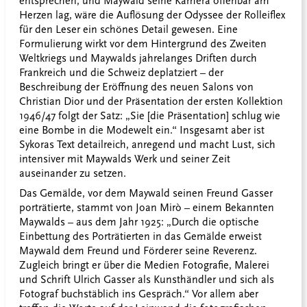
entsprechen, und Maywald seine Kamera offenbar am
Herzen lag, wäre die Auflösung der Odyssee der Rolleiflex
für den Leser ein schönes Detail gewesen. Eine
Formulierung wirkt vor dem Hintergrund des Zweiten
Weltkriegs und Maywalds jahrelanges Driften durch
Frankreich und die Schweiz deplatziert – der
Beschreibung der Eröffnung des neuen Salons von
Christian Dior und der Präsentation der ersten Kollektion
1946/47 folgt der Satz: „Sie [die Präsentation] schlug wie
eine Bombe in die Modewelt ein.“ Insgesamt aber ist
Sykoras Text detailreich, anregend und macht Lust, sich
intensiver mit Maywalds Werk und seiner Zeit
auseinander zu setzen.
Das Gemälde, vor dem Maywald seinen Freund Gasser
porträtierte, stammt von Joan Mirò – einem Bekannten
Maywalds – aus dem Jahr 1925: „Durch die optische
Einbettung des Porträtierten in das Gemälde erweist
Maywald dem Freund und Förderer seine Reverenz.
Zugleich bringt er über die Medien Fotografie, Malerei
und Schrift Ulrich Gasser als Kunsthändler und sich als
Fotograf buchstäblich ins Gespräch.“ Vor allem aber