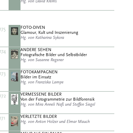
Hg. von David Krems
FOTO-DIVEN
175
Glamour, Kult und Inszenierung
Hg. von Katharina Sykora
ANDERE SEHEN
174
Fotografische Bilder und Selbstbilder
Hg. von Susanne Regener
FOTOKAMPAGNEN
173
Bilder im Einsatz
Hg. von Franziska Lampe
VERMESSENE BILDER
172
Von der Fotogrammetrie zur Bildforensik
Hg. von Mira Anneli Naß und Steffen Siegel
VERLETZTE BILDER
171
Hg. von Anton Holzer und Elmar Mauch