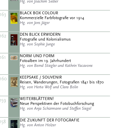
Hg. von Joachim Sieber
BLACK BOX COLOUR
163
Kommerzielle Farbfotografie vor 1914
Hg. von Jens Jäger
DEN BLICK ERWIDERN
162
Fotografie und Kolonialismus
Hg. von Sophie Junge
NORM UND FORM
161
Fotoalben im 19. Jahrhundert
Hg. von Bernd Stiegler und Kathrin Yacavone
KEEPSAKE / SOUVENIR
160
Reisen, Wanderungen, Fotografien 1841 bis 1870
Hg. von Herta Wolf und Clara Bolin
WEITERBLÄTTERN!
159
Neue Perspektiven der Fotobuchforschung
Hg. von Anja Schürmann und Steffen Siegel
DIE ZUKUNFT DER FOTOGRAFIE
158
Hg. von Anton Holzer