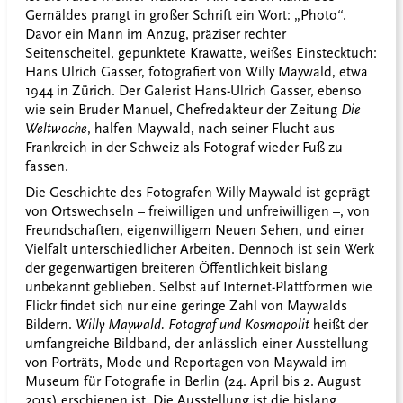
Gemäldes prangt in großer Schrift ein Wort: „Photo“.
Davor ein Mann im Anzug, präziser rechter
Seitenscheitel, gepunktete Krawatte, weißes Einstecktuch:
Hans Ulrich Gasser, fotografiert von Willy Maywald, etwa
1944 in Zürich. Der Galerist Hans-Ulrich Gasser, ebenso
wie sein Bruder Manuel, Chefredakteur der Zeitung
Die
Weltwoche
, halfen Maywald, nach seiner Flucht aus
Frankreich in der Schweiz als Fotograf wieder Fuß zu
fassen.
Die Geschichte des Fotografen Willy Maywald ist geprägt
von Ortswechseln – freiwilligen und unfreiwilligen –, von
Freundschaften, eigenwilligem Neuen Sehen, und einer
Vielfalt unterschiedlicher Arbeiten. Dennoch ist sein Werk
der gegenwärtigen breiteren Öffentlichkeit bislang
unbekannt geblieben. Selbst auf Internet-Plattformen wie
Flickr findet sich nur eine geringe Zahl von Maywalds
Bildern.
Willy Maywald. Fotograf und Kosmopolit
heißt der
umfangreiche Bildband, der anlässlich einer Ausstellung
von Porträts, Mode und Reportagen von Maywald im
Museum für Fotografie in Berlin (24. April bis 2. August
2015) erschienen ist. Die Ausstellung ist die bislang