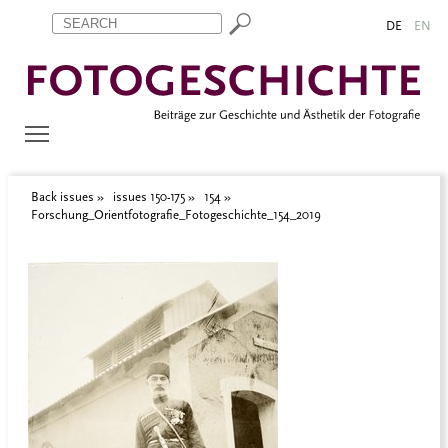
Zum Inhalt springen
Aktuelle Seite: Forschung_Orientfotografie_Fotogeschichte_154_
DE
EN
Back issues
issues 150-175
154
Forschung_Orientfotografie_Fotogeschichte_154_2019