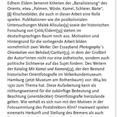
Edhem Eldem benennt Kriterien der „Banalisierung“ des
Orients, etwa „Palmen, Wüste, Kamel, Schleier, Bärte“,
[8]
Klischeebilder, die auch in dieser Arbeit eine Rolle
spielen. Publikationen wie die postkolonialen
Untersuchungen Malek Alloulas
[9]
sowie der historischen
Forschung von Çelik/Eldem
[10]
stehen im
deutschsprachigen Raum noch aus. Motivation und
Hintergrund für die vorliegende Arbeit bilden
vornehmlich zwei Werke: Der Essayband
Photography´s
Orientalism
von Behdad/Gartlan
[11]
, in dem der Großteil
der Autor*innen nicht nur eine ästhetische, sondern auch
politische Sichtweise auf das Sujet fordern. Des Weitern
der Katalog
Mit Kamel und Kamera
[12]
, der den Bestand
historischer Orientfotografie im Völkerkundemuseum
Hamburg (jetzt Museum am Rothenbaum) von 1864 bis
1970 zum Thema hat. Diese Aufarbeitung kann als
richtungsweisend für die zukünftige Bedeutung und
Beachtung (unentdeckter) Orientfotografie hierzulande
gelten. Wie verhält es sich nun mit den Motiven in der
Fotosammlung des Postdirektors Klint? Inwieweit spielen
einerseits Herkunft und Stellung des Bremers als auch