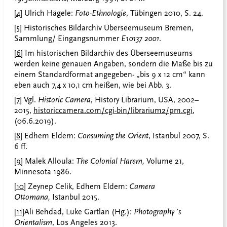
[4]
Ulrich Hägele:
Foto-Ethnologie
, Tübingen 2010, S. 24.
[5]
Historisches Bildarchiv Überseemuseum Bremen,
Sammlung/ Eingangsnummer
E10137 2001
.
[6]
Im historischen Bildarchiv des Überseemuseums
werden keine genauen Angaben, sondern die Maße bis zu
einem Standardformat angegeben- „bis 9 x 12 cm“ kann
eben auch 7,4 x 10,1 cm heißen, wie bei Abb. 3.
[7]
Vgl.
Historic Camera
, History Librarium, USA, 2002–
2015,
historiccamera.com/cgi-bin/librarium2/pm.cgi
,
(06.6.2019).
[8]
Edhem Eldem:
Consuming the Orient
, Istanbul 2007, S.
6 ff.
[9]
Malek Alloula:
The Colonial Harem,
Volume 21,
Minnesota 1986.
[10]
Zeynep Celik, Edhem Eldem:
Camera
Ottomana,
Istanbul 2015.
[11]
Ali Behdad, Luke Gartlan (Hg.):
Photography´s
Orientalism
, Los Angeles 2013.