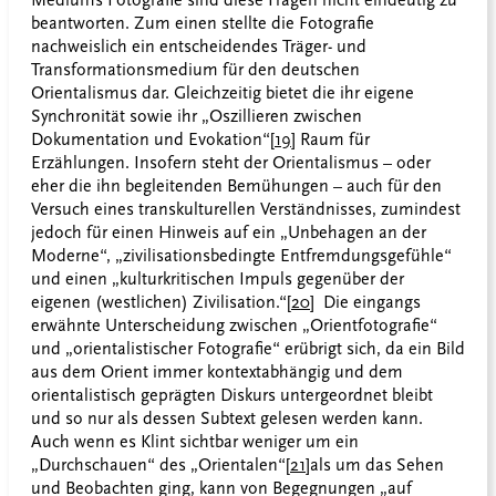
Mediums Fotografie sind diese Fragen nicht eindeutig zu
beantworten. Zum einen stellte die Fotografie
nachweislich ein entscheidendes Träger- und
Transformationsmedium für den deutschen
Orientalismus dar. Gleichzeitig bietet die ihr eigene
Synchronität sowie ihr „Oszillieren zwischen
Dokumentation und Evokation“
[19]
Raum für
Erzählungen. Insofern steht der Orientalismus – oder
eher die ihn begleitenden Bemühungen – auch für den
Versuch eines transkulturellen Verständnisses, zumindest
jedoch für einen Hinweis auf ein „Unbehagen an der
Moderne“, „zivilisationsbedingte Entfremdungsgefühle“
und einen „kulturkritischen Impuls gegenüber der
eigenen (westlichen) Zivilisation.“
[20]
Die eingangs
erwähnte Unterscheidung zwischen „Orientfotografie“
und „orientalistischer Fotografie“ erübrigt sich, da ein Bild
aus dem Orient immer kontextabhängig und dem
orientalistisch geprägten Diskurs untergeordnet bleibt
und so nur als dessen Subtext gelesen werden kann.
Auch wenn es Klint sichtbar weniger um ein
„Durchschauen“ des „Orientalen“
[21]
als um das Sehen
und Beobachten ging, kann von Begegnungen „auf