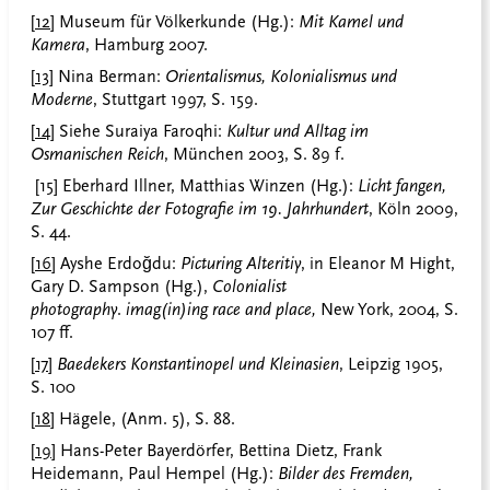
[12]
Museum für Völkerkunde (Hg.):
Mit Kamel und
Kamera
, Hamburg 2007.
[13]
Nina Berman:
Orientalismus, Kolonialismus und
Moderne
, Stuttgart 1997, S. 159.
[14]
Siehe Suraiya Faroqhi:
Kultur und Alltag im
Osmanischen Reich
, München 2003, S. 89 f.
[15] Eberhard Illner, Matthias Winzen (Hg.):
Licht fangen,
Zur Geschichte der Fotografie im 19.
Jahrhundert
, Köln 2009,
S. 44.
[16]
Ayshe Erdoğdu:
Picturing Alteritiy
, in Eleanor M Hight,
Gary D. Sampson (Hg.),
Colonialist
photography
.
imag(in)ing race and place,
New York, 2004, S.
107 ff.
[17]
Baedekers
Konstantinopel und Kleinasien
, Leipzig 1905,
S. 100
[18]
Hägele, (Anm. 5), S. 88.
[19]
Hans-Peter Bayerdörfer, Bettina Dietz, Frank
Heidemann, Paul Hempel (Hg.):
Bilder des Fremden,