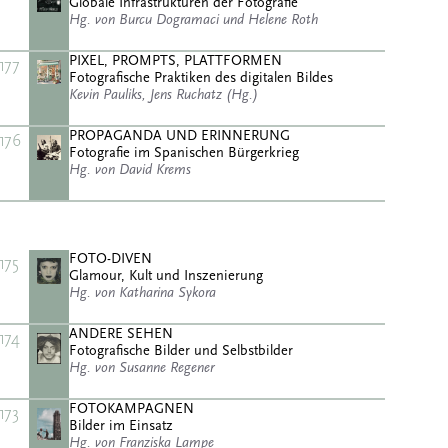
Globale Infrastrukturen der Fotografie
Hg. von Burcu Dogramaci und Helene Roth
PIXEL, PROMPTS, PLATTFORMEN
177
Fotografische Praktiken des digitalen Bildes
Kevin Pauliks, Jens Ruchatz (Hg.)
PROPAGANDA UND ERINNERUNG
176
Fotografie im Spanischen Bürgerkrieg
Hg. von David Krems
FOTO-DIVEN
175
Glamour, Kult und Inszenierung
Hg. von Katharina Sykora
ANDERE SEHEN
174
Fotografische Bilder und Selbstbilder
Hg. von Susanne Regener
FOTOKAMPAGNEN
173
Bilder im Einsatz
Hg. von Franziska Lampe