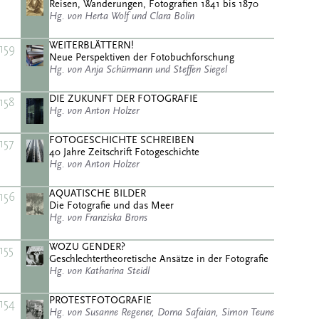
Reisen, Wanderungen, Fotografien 1841 bis 1870
Hg. von Herta Wolf und Clara Bolin
WEITERBLÄTTERN!
159
Neue Perspektiven der Fotobuchforschung
Hg. von Anja Schürmann und Steffen Siegel
DIE ZUKUNFT DER FOTOGRAFIE
158
Hg. von Anton Holzer
FOTOGESCHICHTE SCHREIBEN
157
40 Jahre Zeitschrift Fotogeschichte
Hg. von Anton Holzer
AQUATISCHE BILDER
156
Die Fotografie und das Meer
Hg. von Franziska Brons
WOZU GENDER?
155
Geschlechtertheoretische Ansätze in der Fotografie
Hg. von Katharina Steidl
PROTESTFOTOGRAFIE
154
Hg. von Susanne Regener, Dorna Safaian, Simon Teune