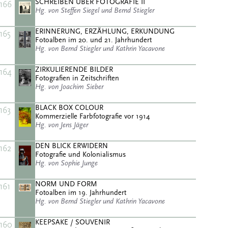
SCHREIBEN ÜBER FOTOGRAFIE II
166
Hg. von Steffen Siegel und Bernd Stiegler
ERINNERUNG, ERZÄHLUNG, ERKUNDUNG
165
Fotoalben im 20. und 21. Jahrhundert
Hg. von Bernd Stiegler und Kathrin Yacavone
ZIRKULIERENDE BILDER
164
Fotografien in Zeitschriften
Hg. von Joachim Sieber
BLACK BOX COLOUR
163
Kommerzielle Farbfotografie vor 1914
Hg. von Jens Jäger
DEN BLICK ERWIDERN
162
Fotografie und Kolonialismus
Hg. von Sophie Junge
NORM UND FORM
161
Fotoalben im 19. Jahrhundert
Hg. von Bernd Stiegler und Kathrin Yacavone
KEEPSAKE / SOUVENIR
160