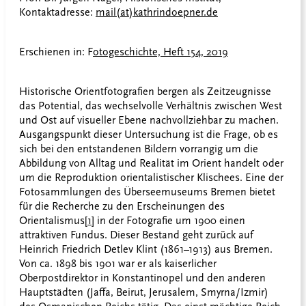
Kontaktadresse:
mail(at)kathrindoepner.de
Erschienen in: F
otogeschichte, Heft 154, 2019
Historische Orientfotografien bergen als Zeitzeugnisse
das Potential, das wechselvolle Verhältnis zwischen West
und Ost auf visueller Ebene nachvollziehbar zu machen.
Ausgangspunkt dieser Untersuchung ist die Frage, ob es
sich bei den entstandenen Bildern vorrangig um die
Abbildung von Alltag und Realität im Orient handelt oder
um die Reproduktion orientalistischer Klischees. Eine der
Fotosammlungen des Überseemuseums Bremen bietet
für die Recherche zu den Erscheinungen des
Orientalismus
[1]
in der Fotografie um 1900 einen
attraktiven Fundus. Dieser Bestand geht zurück auf
Heinrich Friedrich Detlev Klint (1861–1913) aus Bremen.
Von ca. 1898 bis 1901 war er als kaiserlicher
Oberpostdirektor in Konstantinopel und den anderen
Hauptstädten (Jaffa, Beirut, Jerusalem, Smyrna/Izmir)