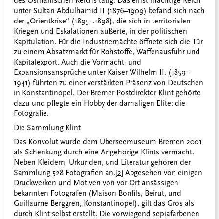
des Osmanischen Reichs tätig. Das einst mächtige Reich
unter Sultan Abdulhamid II (1876–1909) befand sich nach
der „Orientkrise“ (1895–.1898), die sich in territorialen
Kriegen und Eskalationen äußerte, in der politischen
Kapitulation. Für die Industriemächte öffnete sich die Tür
zu einem Absatzmarkt für Rohstoffe, Waffenausfuhr und
Kapitalexport. Auch die Vormacht- und
Expansionsansprüche unter Kaiser Wilhelm II. (1859–
1941) führten zu einer verstärkten Präsenz von Deutschen
in Konstantinopel. Der Bremer Postdirektor Klint gehörte
dazu und pflegte ein Hobby der damaligen Elite: die
Fotografie.
Die Sammlung Klint
Das Konvolut wurde dem Überseemuseum Bremen 2001
als Schenkung durch eine Angehörige Klints vermacht.
Neben Kleidern, Urkunden, und Literatur gehören der
Sammlung 528 Fotografien an.
[2]
Abgesehen von einigen
Druckwerken und Motiven von vor Ort ansässigen
bekannten Fotografen (Maison Bonfils, Beirut, und
Guillaume Berggren, Konstantinopel), gilt das Gros als
durch Klint selbst erstellt. Die vorwiegend sepiafarbenen