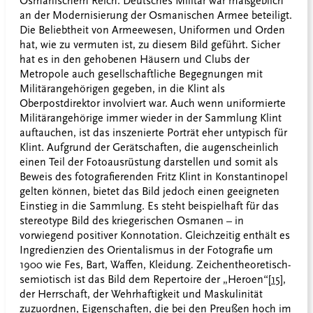
Osmanischem Reich. Deutsches Militär war maßgeblich
an der Modernisierung der Osmanischen Armee beteiligt.
Die Beliebtheit von Armeewesen, Uniformen und Orden
hat, wie zu vermuten ist, zu diesem Bild geführt. Sicher
hat es in den gehobenen Häusern und Clubs der
Metropole auch gesellschaftliche Begegnungen mit
Militärangehörigen gegeben, in die Klint als
Oberpostdirektor involviert war. Auch wenn uniformierte
Militärangehörige immer wieder in der Sammlung Klint
auftauchen, ist das inszenierte Porträt eher untypisch für
Klint. Aufgrund der Gerätschaften, die augenscheinlich
einen Teil der Fotoausrüstung darstellen und somit als
Beweis des fotografierenden Fritz Klint in Konstantinopel
gelten können, bietet das Bild jedoch einen geeigneten
Einstieg in die Sammlung. Es steht beispielhaft für das
stereotype Bild des kriegerischen Osmanen – in
vorwiegend positiver Konnotation. Gleichzeitig enthält es
Ingredienzien des Orientalismus in der Fotografie um
1900 wie Fes, Bart, Waffen, Kleidung
.
Zeichentheoretisch-
semiotisch ist das Bild dem Repertoire der „Heroen“
[15]
,
der Herrschaft, der Wehrhaftigkeit und Maskulinität
zuzuordnen, Eigenschaften, die bei den Preußen hoch im