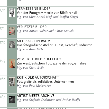
VERMESSENE BILDER
172
Von der Fotogrammetrie zur Bildforensik
Hg. von Mira Anneli Naß und Steffen Siegel
VERLETZTE BILDER
171
Hg. von Anton Holzer und Elmar Mauch
MEHR ALS EIN RAUM
170
Das fotografische Atelier: Kunst, Geschäft, Industrie
Hg. von Anne Vitten
VOM LICHTBILD ZUM FOTO
169
Zur westdeutschen Fotoszene der 1950er Jahre
Hg. von Clara Bolin
KRITIK DER AUTORSCHAFT
168
Fotografie als kollektives Unternehmen
Hg. von Paul Mellenthin
ARTIST MEETS ARCHIVE
167
Hg. von Stefanie Diekmann und Esther Ruelfs