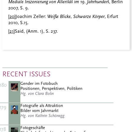
Mediale Inszenierung von Alterität im 19. Jahrhundert
, Berlin
2007, S. 9.
[20]
Joachim Zeller:
Weiße Blicke, Schwarze Körper
, Erfurt
2010, S.15.
[21]
Said, (Anm. 1), S. 237.
RECENT ISSUES
Gender im Fotobuch
180
Positionen, Perspektiven, Politiken
Hg. von Clara Bolin
Fotografie als Attraktion
179
Bilder vom Jahrmarkt
Hg. von Kathrin Schönegg
Fotogeschäfte
178