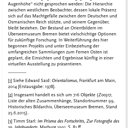
Augenhöhe“ nicht gesprochen werden: Die Hierarchie
zwischen westlichem Beobachter, dessen lokale Präsenz
sich auf das Machtgefälle zwischen dem Deutschen und
Osmanischen Reich stützte, und seinem Gegenüber,
bleibt bestehen. Der Bestand an Orientbildern im
Überseemuseum Bremen bietet vielschichtige Optionen
für zukünftige Forschung. In Weiterführung des hier
begonnen Projekts und unter Einbeziehung der
umfangreichen Sammlungen zum Fernen Osten ist
geplant, die Einsichten und Ergebnisse künftig in einer
virtuellen Ausstellung zu präsentieren.
----------------
[1]
Siehe Edward Said:
Orientalismus
, Frankfurt am Main,
2014 [Erstausgabe: 1978].
[2]
Insgesamt handelt es sich um 716 Objekte (
Z00317
,
Liste der alten Zusammenhänge, Standortnummer 99,
Historisches Bildarchiv, Überseemuseum Bremen, Stand
25.6.2015).
[3]
Timm Starl:
Im Prisma des Fortschritts, Zur Fotografie des
19. Jahrhunderts
, Marburg 1991, S. 81 ff.