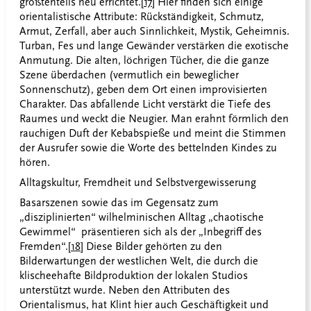
größtenteils neu errichtet.
[17]
Hier finden sich einige
orientalistische Attribute: Rückständigkeit, Schmutz,
Armut, Zerfall, aber auch Sinnlichkeit, Mystik, Geheimnis.
Turban, Fes und lange Gewänder verstärken die exotische
Anmutung. Die alten, löchrigen Tücher, die die ganze
Szene überdachen (vermutlich ein beweglicher
Sonnenschutz), geben dem Ort einen improvisierten
Charakter. Das abfallende Licht verstärkt die Tiefe des
Raumes und weckt die Neugier. Man erahnt förmlich den
rauchigen Duft der Kebabspieße und meint die Stimmen
der Ausrufer sowie die Worte des bettelnden Kindes zu
hören.
Alltagskultur, Fremdheit und Selbstvergewisserung
Basarszenen sowie das im Gegensatz zum
„disziplinierten“ wilhelminischen Alltag „chaotische
Gewimmel“ präsentieren sich als der „Inbegriff des
Fremden“.
[18]
Diese Bilder gehörten zu den
Bilderwartungen der westlichen Welt, die durch die
klischeehafte Bildproduktion der lokalen Studios
unterstützt wurde. Neben den Attributen des
Orientalismus, hat Klint hier auch Geschäftigkeit und