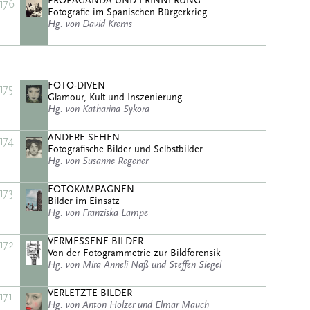
PROPAGANDA UND ERINNERUNG
176
Fotografie im Spanischen Bürgerkrieg
Hg. von David Krems
FOTO-DIVEN
175
Glamour, Kult und Inszenierung
Hg. von Katharina Sykora
ANDERE SEHEN
174
Fotografische Bilder und Selbstbilder
Hg. von Susanne Regener
FOTOKAMPAGNEN
173
Bilder im Einsatz
Hg. von Franziska Lampe
VERMESSENE BILDER
172
Von der Fotogrammetrie zur Bildforensik
Hg. von Mira Anneli Naß und Steffen Siegel
VERLETZTE BILDER
171
Hg. von Anton Holzer und Elmar Mauch