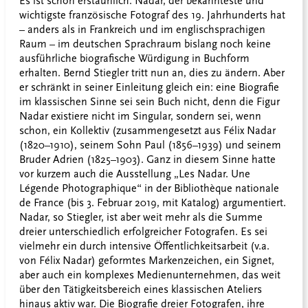
Es ist schon erstaunlich: Nadar, der bekannteste und
wichtigste französische Fotograf des 19. Jahrhunderts hat
– anders als in Frankreich und im englischsprachigen
Raum – im deutschen Sprachraum bislang noch keine
ausführliche biografische Würdigung in Buchform
erhalten. Bernd Stiegler tritt nun an, dies zu ändern. Aber
er schränkt in seiner Einleitung gleich ein: eine Biografie
im klassischen Sinne sei sein Buch nicht, denn die Figur
Nadar existiere nicht im Singular, sondern sei, wenn
schon, ein Kollektiv (zusammengesetzt aus Félix Nadar
(1820–1910), seinem Sohn Paul (1856–1939) und seinem
Bruder Adrien (1825–1903). Ganz in diesem Sinne hatte
vor kurzem auch die Ausstellung „Les Nadar. Une
Légende Photographique“ in der Bibliothèque nationale
de France (bis 3. Februar 2019, mit Katalog) argumentiert.
Nadar, so Stiegler, ist aber weit mehr als die Summe
dreier unterschiedlich erfolgreicher Fotografen. Es sei
vielmehr ein durch intensive Öffentlichkeitsarbeit (v.a.
von Félix Nadar) geformtes Markenzeichen, ein Signet,
aber auch ein komplexes Medienunternehmen, das weit
über den Tätigkeitsbereich eines klassischen Ateliers
hinaus aktiv war. Die Biografie dreier Fotografen, ihre