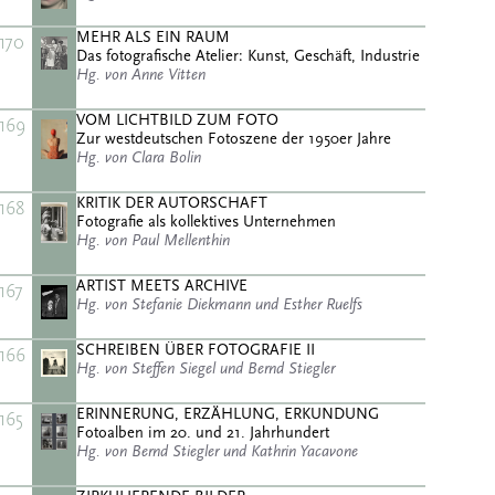
MEHR ALS EIN RAUM
170
Das fotografische Atelier: Kunst, Geschäft, Industrie
Hg. von Anne Vitten
VOM LICHTBILD ZUM FOTO
169
Zur westdeutschen Fotoszene der 1950er Jahre
Hg. von Clara Bolin
KRITIK DER AUTORSCHAFT
168
Fotografie als kollektives Unternehmen
Hg. von Paul Mellenthin
ARTIST MEETS ARCHIVE
167
Hg. von Stefanie Diekmann und Esther Ruelfs
SCHREIBEN ÜBER FOTOGRAFIE II
166
Hg. von Steffen Siegel und Bernd Stiegler
ERINNERUNG, ERZÄHLUNG, ERKUNDUNG
165
Fotoalben im 20. und 21. Jahrhundert
Hg. von Bernd Stiegler und Kathrin Yacavone