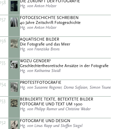
DIE ZUKUNFT DER FOTOGRAFIE
158
Hg. von Anton Holzer
FOTOGESCHICHTE SCHREIBEN
157
40 Jahre Zeitschrift Fotogeschichte
Hg. von Anton Holzer
AQUATISCHE BILDER
156
Die Fotografie und das Meer
Hg. von Franziska Brons
WOZU GENDER?
155
Geschlechtertheoretische Ansätze in der Fotografie
Hg. von Katharina Steidl
PROTESTFOTOGRAFIE
154
Hg. von Susanne Regener, Dorna Safaian, Simon Teune
BEBILDERTE TEXTE, BETEXTETE BILDER
153
FOTOGRAFIE UND TEXT UM 1900
Hg. von Philipp Ramer und Christine Weder
FOTOGRAFIE UND DESIGN
152
Hg. von Linus Rapp und Steffen Siegel