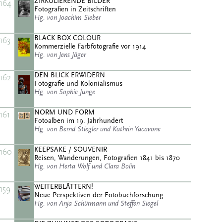
ZIRKULIERENDE BILDER
164
Fotografien in Zeitschriften
Hg. von Joachim Sieber
BLACK BOX COLOUR
163
Kommerzielle Farbfotografie vor 1914
Hg. von Jens Jäger
DEN BLICK ERWIDERN
162
Fotografie und Kolonialismus
Hg. von Sophie Junge
NORM UND FORM
161
Fotoalben im 19. Jahrhundert
Hg. von Bernd Stiegler und Kathrin Yacavone
KEEPSAKE / SOUVENIR
160
Reisen, Wanderungen, Fotografien 1841 bis 1870
Hg. von Herta Wolf und Clara Bolin
WEITERBLÄTTERN!
159
Neue Perspektiven der Fotobuchforschung
Hg. von Anja Schürmann und Steffen Siegel