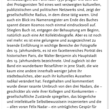
drei Protagonisten Teil eines weit verzweigten kulturellen,
publizistischen und politischen Netzwerks sind, zeigt der
gesellschaftliche Radius, in dem diese tätig waren. Und
auch ein Blick ins Namensregister am Ende des Buches
spannt diesen Kosmos noch einmal eindrucksvoll auf.
Stieglers Buch ist, entgegen der Behauptung am Beginn,
natürlich auch eine Art Kollektivbiografie. Aber es ist noch
viel mehr: es ist eine gelungene und ausgezeichnet zu
lesende Einführung in wichtige Bereiche der Fotografie
des 19. Jahrhunderts, es ist ein facettenreiches Porträt des
historischen Paris, die Walter Benjamin als Hauptstadt
des 19. Jahrhunderts bezeichnete. Und zugleich ist der
Band ein wunderbarer Reiseführer in jene Stadt, die wie
kaum eine andere innerhalb weniger Jahre ihr
städtebauliches, aber auch ihr kulturelles Aussehen
radikal verändert hat. Festgehalten und kommentiert
wurde dieser rasante Umbruch von den drei Nadars, die –
geschickter als viele ihrer Kollegen und Konkurrenten –
gesellschaftliche Zustände spiegelten, das bürgerliche
und intellektuelle Selbstbewusstsein inszenierten und die
– allen voran Félix Nadar – ein untrügliches Gespür für