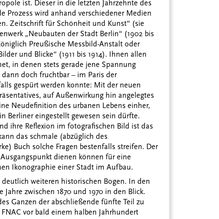
pole ist. Dieser in die letzten Jahrzehnte des
ende Prozess wird anhand verschiedener Medien
en. Zeitschrift für Schönheit und Kunst“ (sie
nwerk „Neubauten der Stadt Berlin“ (1902 bis
öniglich Preußische Messbild-Anstalt oder
lder und Blicke“ (1911 bis 1914). Ihnen allen
et, in denen stets gerade jene Spannung
h dann doch fruchtbar – im Paris der
alls gespürt werden konnte: Mit der neuen
epräsentatives, auf Außenwirkung hin angelegtes
ine Neudefinition des urbanen Lebens einher,
 Berliner eingestellt gewesen sein dürfte.
d ihre Reflexion im fotografischen Bild ist das
kann das schmale (abzüglich des
ke) Buch solche Fragen bestenfalls streifen. Der
als Ausgangspunkt dienen können für eine
chen Ikonographie einer Stadt im Aufbau.
 deutlich weiteren historischen Bogen. In den
e Jahre zwischen 1870 und 1970 in den Blick.
des Ganzen der abschließende fünfte Teil zu
e FNAC vor bald einem halben Jahrhundert