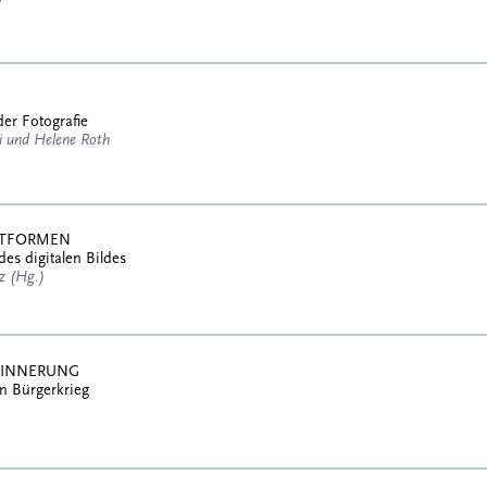
der Fotografie
 und Helene Roth
ATTFORMEN
des digitalen Bildes
tz (Hg.)
RINNERUNG
n Bürgerkrieg