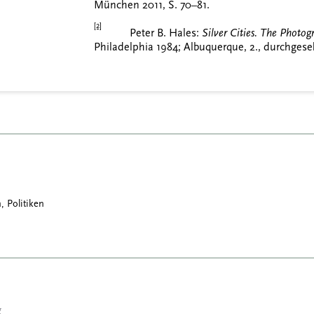
München 2011, S. 70–81.
[2]
Peter B. Hales:
Silver Cities. The Photo
Philadelphia 1984; Albuquerque, 2., durchgese
, Politiken
g