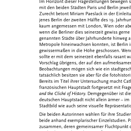
Im Horizont dieser Fragestellungen bewegen s
mit den beiden Städten Paris und Berlin jewei
Zurecht betont Miriam Paeslack in der Einleit
jenes Berlin der zweiten Hälfte des 19. Jahrhund
kaum angemessen mit London, Wien oder aber 
wenn die Berliner dies seinerzeit gewiss gern
genannten Städte über Jahrhunderte hinweg al
Metropole hineinwachsen konnten, ist Berlin 
gewissermaßen in die Höhe geschossen. Wenn 
sollte er mit dem seinerzeit ebenfalls rasan
Vorschlag übrigens, der auf den aufmerksame
Beobachtungen mögen sich wie ein stadtges
tatsächlich besitzen sie aber für die fotohist
Bereits im Titel ihrer Untersuchung macht Cathe
französischen Hauptstadt fortgesetzt mit Frag
and the Cliché of History
. Demgegenüber ist die
deutschen Hauptstadt nicht allein ärmer – im B
Stadtbild wie auch seine visuelle Repräsenta
Die beiden Autorinnen wählen für ihre Studien
beide anhand exemplarischer Einzelstudien. Pa
zusammen, deren gemeinsamer Fluchtpunkt der