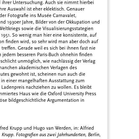
el ihrer Untersuchung. Auch sie nimmt hierbei
hre Auswahl ist eher eklektisch. Genauer
der Fotografie ins Musée Carnavalet,
und 1930er Jahre, Bilder von der Okkupation und
eltkriegs sowie die Visualisierungsstategien
r 1951. So wenig man hier eine konsistente, auf
on finden wird, so sehr wird man aber doch auf
treffen. Gerade weil es sich bei ihnen fast nie
 jedem besseren Paris-Buch ohnehin finden
 schlicht unmöglich, wie nachlässig der Verlag
 manchen akademischen Verlagen des
tes gewohnt ist, scheinen nun auch die
 in einer mangelhaften Ausstattung zum
 Ladenpreis nachziehen zu wollen. Es bleibt
ommiertes Haus wie die Oxford University Press
öse bildgeschichtliche Argumentation in
ed Krupp und Hugo van Werden, in: Alfried
:
Krupp. Fotografien aus zwei Jahrhunderten, Berlin
,