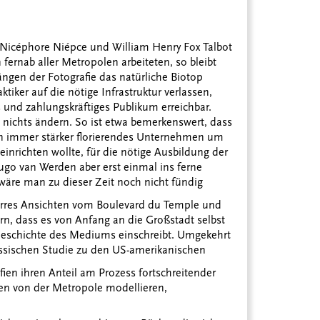
 Nicéphore Niépce und William Henry Fox Talbot
 fernab aller Metropolen arbeiteten, so bleibt
ängen der Fotografie das natürliche Biotop
tiker auf die nötige Infrastruktur verlassen,
 und zahlungskräftiges Publikum erreichbar.
d nichts ändern. So ist etwa bemerkenswert, dass
in immer stärker florierendes Unternehmen um
einrichten wollte, für die nötige Ausbildung der
o van Werden aber erst einmal ins ferne
äre man zu dieser Zeit noch nicht fündig
rres Ansichten vom Boulevard du Temple und
rn, dass es von Anfang an die Großstadt selbst
ie Geschichte des Mediums einschreibt. Umgekehrt
klassischen Studie zu den US-amerikanischen
ien ihren Anteil am Prozess fortschreitender
een von der Metropole modellieren,