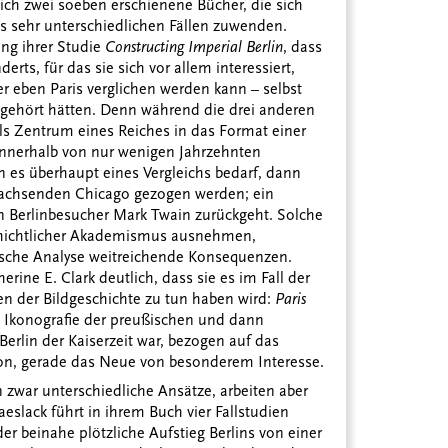
ich zwei soeben erschienene Bücher, die sich
ls sehr unterschiedlichen Fällen zuwenden.
ung ihrer Studie
Constructing Imperial Berlin
, dass
erts, für das sie sich vor allem interessiert,
eben Paris verglichen werden kann – selbst
e gehört hätten. Denn während die drei anderen
s Zentrum eines Reiches in das Format einer
innerhalb von nur wenigen Jahrzehnten
es überhaupt eines Vergleichs bedarf, dann
t wachsenden Chicago gezogen werden; ein
n Berlinbesucher Mark Twain zurückgeht. Solche
chichtlicher Akademismus ausnehmen,
orische Analyse weitreichende Konsequenzen.
rine E. Clark deutlich, dass sie es im Fall der
en der Bildgeschichte zu tun haben wird:
Paris
 Ikonografie der preußischen und dann
erlin der Kaiserzeit war, bezogen auf das
tion, gerade das Neue von besonderem Interesse.
 zwar unterschiedliche Ansätze, arbeiten aber
eslack führt in ihrem Buch vier Fallstudien
 beinahe plötzliche Aufstieg Berlins von einer