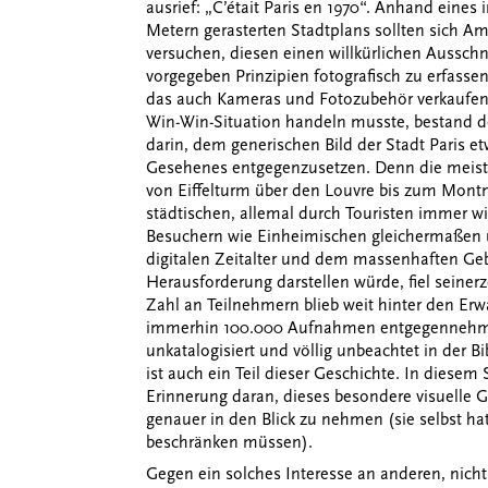
ausrief: „C’était Paris en 1970“. Anhand eines
Metern gerasterten Stadtplans sollten sich Am
versuchen, diesen einen willkürlichen Ausschn
vorgegeben Prinzipien fotografisch zu erfasse
das auch Kameras und Fotozubehör verkauf
Win-Win-Situation handeln musste, bestand de
darin, dem generischen Bild der Stadt Paris e
Gesehenes entgegenzusetzen. Denn die meisten
von Eiffelturm über den Louvre bis zum Montm
städtischen, allemal durch Touristen immer wi
Besuchern wie Einheimischen gleichermaßen 
digitalen Zeitalter und dem massenhaften Gebr
Herausforderung darstellen würde, fiel seinerz
Zahl an Teilnehmern blieb weit hinter den Erw
immerhin 100.000 Aufnahmen entgegennehmen
unkatalogisiert und völlig unbeachtet in der Bib
ist auch ein Teil dieser Geschichte. In diesem
Erinnerung daran, dieses besondere visuelle 
genauer in den Blick zu nehmen (sie selbst ha
beschränken müssen).
Gegen ein solches Interesse an anderen, nicht