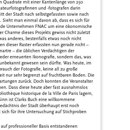
 in Quadrate mit einer Kantenlänge von 250
ateurfotografinnen und -fotografen darin
itt der Stadt nach selbstgefassten sowie nach
n. Sieht man einmal davon ab, dass es sich für
ende Unternehmen FNAC um eine ökonomische
r Charme dieses Projekts gewiss nicht zuletzt
twas anderes, bestenfalls etwas noch nicht
 dieser Raster erfassten nun gerade nicht –
artre – die üblichen Verdächtigen der
eder erneuerten Ikonografie, sondern das, was
unbekannt gewesen sein dürfte. Was heute, im
auch der Fotografie, keine all zu große
eit nur sehr begrenzt auf fruchtbaren Boden. Die
artungen zurück. Doch konnten die Veranstalter
. Dass diese heute aber fast ausnahmslos
liothèque historique de la Ville de Paris lagern,
 Sinn ist Clarks Buch eine willkommene
Gedächtnis der Stadt überhaupt erst noch
t sich für ihre Untersuchung auf Stichproben
 auf professioneller Basis entstandenen