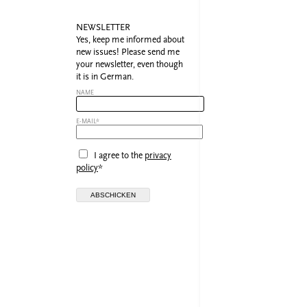
NEWSLETTER
Yes, keep me informed about
new issues! Please send me
your newsletter, even though
it is in German.
NAME
E-MAIL*
I agree to the
privacy
policy
*