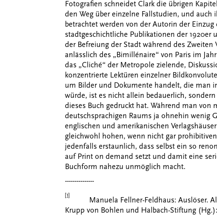
Fotografien schneidet Clark die übrigen Kapit
den Weg über einzelne Fallstudien, und auch i
betrachtet werden von der Autorin der Einzug 
stadtgeschichtliche Publikationen der 1920er 
der Befreiung der Stadt während des Zweiten W
anlässlich des „Bimillénaire“ von Paris im Jah
das „Cliché“ der Metropole zielende, Diskussi
konzentrierte Lektüren einzelner Bildkonvolute 
um Bilder und Dokumente handelt, die man in
würde, ist es nicht allein bedauerlich, sondern
dieses Buch gedruckt hat. Während man von
deutschsprachigen Raums ja ohnehin wenig Gu
englischen und amerikanischen Verlagshäuser
gleichwohl hohen, wenn nicht gar prohibitiven
jedenfalls erstaunlich, dass selbst ein so ren
auf Print on demand setzt und damit eine seri
Buchform nahezu unmöglich macht.
---------------
[1]
Manuela Fellner-Feldhaus: Auslöser. Alfr
Krupp von Bohlen und Halbach-Stiftung (Hg.)