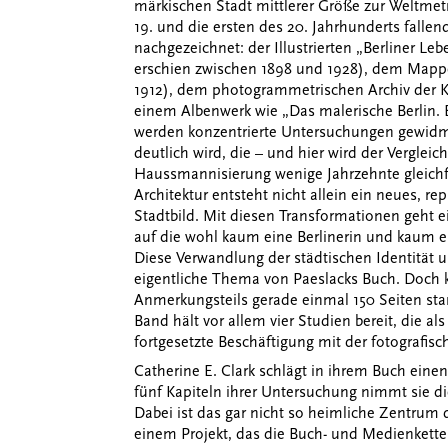
märkischen Stadt mittlerer Größe zur Weltmetro
19. und die ersten des 20. Jahrhunderts fall
nachgezeichnet: der Illustrierten „Berliner Leb
erschien zwischen 1898 und 1928), dem Mappe
1912), dem photogrammetrischen Archiv der K
einem Albenwerk wie „Das malerische Berlin. Bi
werden konzentrierte Untersuchungen gewidm
deutlich wird, die – und hier wird der Vergleic
Haussmannisierung wenige Jahrzehnte gleichf
Architektur entsteht nicht allein ein neues, r
Stadtbild. Mit diesen Transformationen geht e
auf die wohl kaum eine Berlinerin und kaum ein
Diese Verwandlung der städtischen Identität un
eigentliche Thema von Paeslacks Buch. Doch 
Anmerkungsteils gerade einmal 150 Seiten star
Band hält vor allem vier Studien bereit, die 
fortgesetzte Beschäftigung mit der fotografis
Catherine E. Clark schlägt in ihrem Buch einen
fünf Kapiteln ihrer Untersuchung nimmt sie di
Dabei ist das gar nicht so heimliche Zentrum 
einem Projekt, das die Buch- und Medienkett