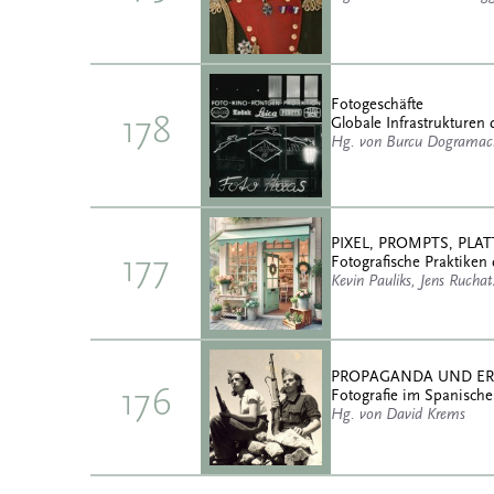
Fotogeschäfte
178
Globale Infrastrukturen 
Hg. von Burcu Dogramaci
PIXEL, PROMPTS, PL
177
Fotografische Praktiken 
Kevin Pauliks, Jens Rucha
PROPAGANDA UND E
176
Fotografie im Spanische
Hg. von David Krems