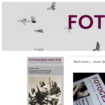
Zum Inhalt springen
Aktuelle Seite: Editorial_Wozu Gender?_Fotogeschichte_Heft 15
Back issues
issues 15