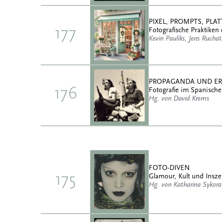
PIXEL, PROMPTS, PL
177
Fotografische Praktiken 
Kevin Pauliks, Jens Rucha
PROPAGANDA UND E
176
Fotografie im Spanische
Hg. von David Krems
FOTO-DIVEN
175
Glamour, Kult und Insz
Hg. von Katharina Sykora