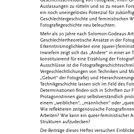
Geschichtsschreibung von Fotografie, ihren G
Auslassungen zu rütteln und so zu neuen Fors
ein noch uneingelöstes Potenzial für zukünft
Geschlechtergeschichte und feministischen Wi
Fotografiegeschichte neu beleuchten.
Mehr als 20 Jahre nach Solomon-Godeaus Art
Geschlechtertheoretische Ansätze in der Fotog
Erkenntnismöglichkeiten eine (queer-)feministi
Inwiefern zeigt sich das „Andere“ in einer an 
konstituierend für eine Erzählung der Fotogra
Ausschlüsse ist die Fotografiegeschichtsschr
Vergeschlechtlichungen von Techniken und Mate
„Geburt“ der Fotografie) und Hierarchisierung
Technikgeschichte lassen sich im Feld des F
Determinationen finden sich in Schriften zur 
Protagonistinnen ganz selbstverständlich pro
einem „weiblichen“, „männlichen“ oder „queer
Wie reflektieren zeitgenössische Fotografinnen
Arbeiten? Wie kann ein queer-feministischer 
Strukturen aufzudecken?
Die Beiträge dieses Heftes versuchen Einblicke