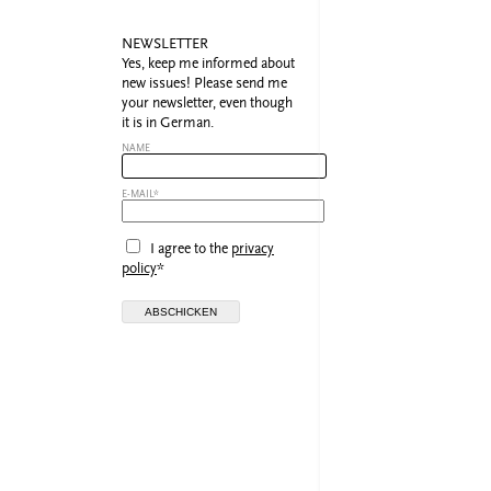
NEWSLETTER
Yes, keep me informed about
new issues! Please send me
your newsletter, even though
it is in German.
NAME
E-MAIL*
I agree to the
privacy
policy
*