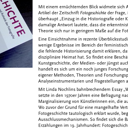
Mit einem ernüchternden Blick widmete sich 
Artikel der Zeitschrift
Fotogeschichte
der Frage, 
überhaupt „Einzug in die Historiografie oder K
damalige Antwort lautete, dass die erkenntni
Theorie sich nur in geringem Maße auf die Fot
Eine Einsichtnahme in rezente Überblicksstudi
wenige Ergebnisse im Bereich der feministisch
die fehlende Historisierung damit erklären, da
disziplinäre Heimat hat. So findet eine Besch
Kunstgeschichte, der Medien- oder jüngst auc
handelt es sich um ein noch junges Forschung
eigener Methoden, Theorien und Forschungspr
Analyseinstrumentarien und Fragestellungen au
Mit Linda Nochlins bahnbrechendem Essay „Wh
setzte in den 1970er Jahren eine Befragung na
Marginalisierung von Künstlerinnen ein, die a
Wo zuvor der Grund für eine mangelhafte Vert
Fotogeschichte tautologisch erklärt wurde, be
Ausschlussmechanismen. So findet sich die Ba
Erzählungen im 19. Jahrhundert: Fotogeschichte