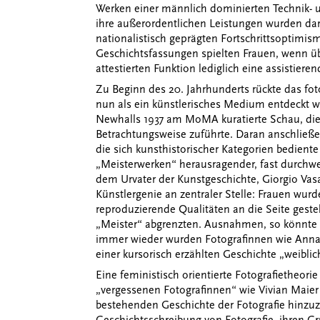
Werken einer männlich dominierten Technik- 
ihre außerordentlichen Leistungen wurden da
nationalistisch geprägten Fortschrittsoptimism
Geschichtsfassungen spielten Frauen, wenn üb
attestierten Funktion lediglich eine assistieren
Zu Beginn des 20. Jahrhunderts rückte das fot
nun als ein künstlerisches Medium entdeckt 
Newhalls 1937 am MoMA kuratierte Schau, die 
Betrachtungsweise zuführte. Daran anschließen
die sich kunsthistorischer Kategorien bedient
„Meisterwerken“ herausragender, fast durchwe
dem Urvater der Kunstgeschichte, Giorgio Vasa
Künstlergenie an zentraler Stelle: Frauen wur
reproduzierende Qualitäten an die Seite geste
„Meister“ abgrenzten. Ausnahmen, so könnte m
immer wieder wurden Fotografinnen wie Anna 
einer kursorisch erzählten Geschichte „weiblich
Eine feministisch orientierte Fotografietheor
„vergessenen Fotografinnen“ wie Vivian Maier 
bestehenden Geschichte der Fotografie hinzu