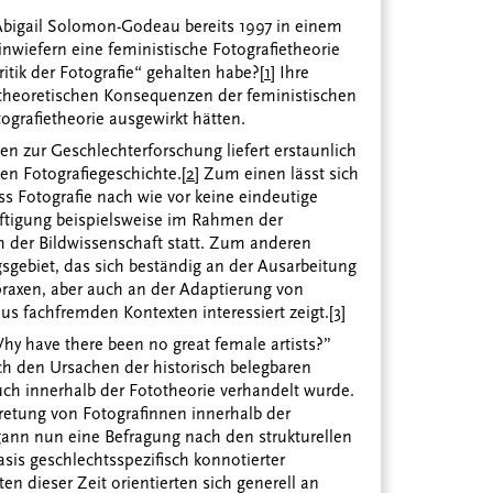
Abigail Solomon-Godeau bereits 1997 in einem
inwiefern eine feministische Fotografietheorie
ritik der Fotografie“ gehalten habe?
[1]
Ihre
stheoretischen Konsequenzen der feministischen
ografietheorie ausgewirkt hätten.
en zur Geschlechterforschung liefert erstaunlich
en Fotografiegeschichte.
[2]
Zum einen lässt sich
ss Fotografie nach wie vor keine eindeutige
äftigung beispielsweise im Rahmen der
h der Bildwissenschaft statt. Zum anderen
sgebiet, das sich beständig an der Ausarbeitung
axen, aber auch an der Adaptierung von
s fachfremden Kontexten interessiert zeigt.
[3]
y have there been no great female artists?”
ch den Ursachen der historisch belegbaren
uch innerhalb der Fototheorie verhandelt wurde.
retung von Fotografinnen innerhalb der
gann nun eine Befragung nach den strukturellen
sis geschlechtsspezifisch konnotierter
n dieser Zeit orientierten sich generell an