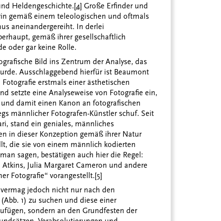
und Heldengeschichte.
[4]
Große Erfinder und
rin gemäß einem teleologischen und oftmals
us aneinandergereiht. In derlei
erhaupt, gemäß ihrer gesellschaftlich
de oder gar keine Rolle.
ografische Bild ins Zentrum der Analyse, das
wurde. Ausschlaggebend hierfür ist Beaumont
Fotografie erstmals einer ästhetischen
d setzte eine Analyseweise von Fotografie ein,
e und damit einen Kanon an fotografischen
gs männlicher Fotografen-Künstler schuf. Seit
ri, stand ein geniales, männliches
den in dieser Konzeption gemäß ihrer Natur
llt, die sie von einem männlich kodierten
an sagen, bestätigen auch hier die Regel:
Atkins, Julia Margaret Cameron und andere
er Fotografie“ vorangestellt.
[5]
ie vermag jedoch nicht nur nach den
(Abb. 1) zu suchen und diese einer
zufügen, sondern an den Grundfesten der