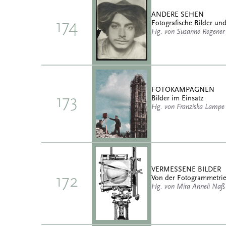
ANDERE SEHEN
174
Fotografische Bilder und
Hg. von Susanne Regener
FOTOKAMPAGNEN
173
Bilder im Einsatz
Hg. von Franziska Lampe
VERMESSENE BILDER
172
Von der Fotogrammetrie 
Hg. von Mira Anneli Naß 