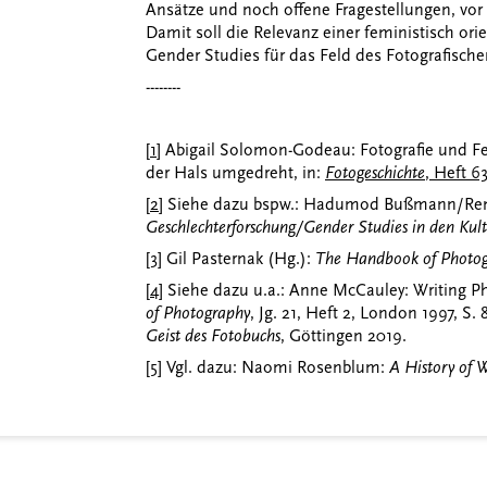
Ansätze und noch offene Fragestellungen, vor
Damit soll die Relevanz einer feministisch or
Gender Studies für das Feld des Fotografische
--------
[1]
Abigail Solomon-Godeau: Fotografie und F
der Hals umgedreht, in:
Fotogeschichte
, Heft 63
[2]
Siehe dazu bspw.: Hadumod Bußmann/Ren
Geschlechterforschung/Gender Studies in den Kult
[3]
Gil Pasternak (Hg.):
The Handbook of Photog
[4]
Siehe dazu u.a.: Anne McCauley: Writing Ph
of Photography
, Jg. 21, Heft 2, London 1997, S. 
Geist des Fotobuchs
, Göttingen 2019.
[5]
Vgl. dazu: Naomi Rosenblum:
A History of