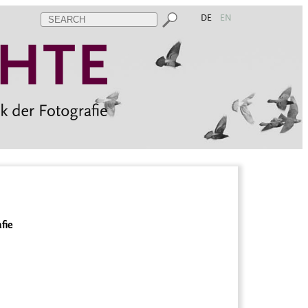
DE
EN
fie