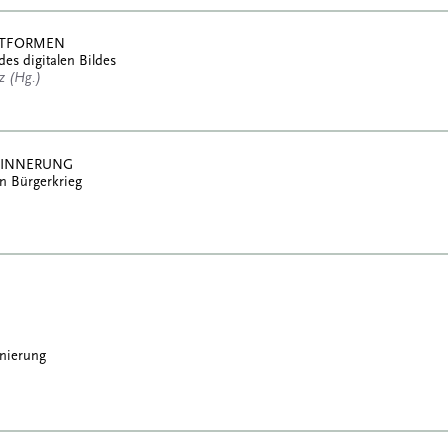
ATTFORMEN
des digitalen Bildes
tz (Hg.)
RINNERUNG
n Bürgerkrieg
enierung