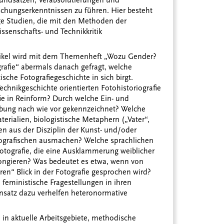
rundsätzen, Verabsolutierungen und
chungserkenntnissen zu führen. Hier besteht
ige Studien, die mit den Methoden der
ssenschafts- und Technikkritik
ikel wird mit dem Themenheft „Wozu Gender?
rafie“ abermals danach gefragt, welche
sche Fotografiegeschichte in sich birgt.
Technikgeschichte orientierten Fotohistoriografie
fie in Reinform? Durch welche Ein- und
eibung nach wie vor gekennzeichnet? Welche
rialien, biologistische Metaphern („Vater“,
en aus der Disziplin der Kunst- und/oder
otografischen ausmachen? Welche sprachlichen
Fotografie, die eine Ausklammerung weiblicher
longieren? Was bedeutet es etwa, wenn von
en“ Blick in der Fotografie gesprochen wird?
 feministische Fragestellungen in ihren
Ansatz dazu verhelfen heteronormative
 in aktuelle Arbeitsgebiete, methodische