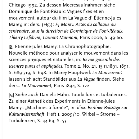
Chicago 1992. Zu dessen Meeresaufnahmen siehe
Dominique de Font-Réaulx: Vagues fixes et en
mouvement, autour du film La Vague d' Étienne-Jules
Marey, in: ders. (Hg.):
EJ Marey. Actes du colloque du
centenaire, sous la direction de Dominique de Font-Réaulx,
Thierry Lefebvre, Laurent Mannoni
, Paris 2006, S. 49-60.
[8]
Étienne-Jules Marey: La Chronophotographie.
Nouvelle méthode pour analyser le mouvement dans les
sciences phyiques et naturelles, in:
Revue générale des
sciences pures et appliquées
, Tome 2, No. 21, 15.11.1891, 1891,
S. 689-719, S. 698. In Marey Hauptwerk
Le Mouvement
lassen sich acht Standbilder aus
La Vague
finden. Siehe
ders.:
Le Mouvement
, Paris 1894, S. 122.
[9]
Siehe auch Daniela Hahn: Tourbillons et turbulences.
Zu einer Ästhetik des Experiments in Étienne-Jules
Mareys „Machines à fumée“, in:
ilinx. Berliner Beiträge zur
Kulturwissenschaft
, Heft 1, 2009/10, Wirbel – Ströme –
Turbulenzen, S. 44-69, S. 53.