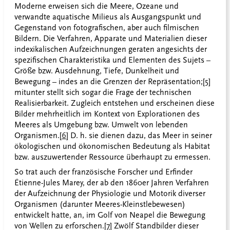
Moderne erweisen sich die Meere, Ozeane und
verwandte aquatische Milieus als Ausgangspunkt und
Gegenstand von fotografischen, aber auch filmischen
Bildern. Die Verfahren, Apparate und Materialien dieser
indexikalischen Aufzeichnungen geraten angesichts der
spezifischen Charakteristika und Elementen des Sujets –
Größe bzw. Ausdehnung, Tiefe, Dunkelheit und
Bewegung – indes an die Grenzen der Repräsentation;
[5]
mitunter stellt sich sogar die Frage der technischen
Realisierbarkeit. Zugleich entstehen und erscheinen diese
Bilder mehrheitlich im Kontext von Explorationen des
Meeres als Umgebung bzw. Umwelt von lebenden
Organismen.
[6]
D. h. sie dienen dazu, das Meer in seiner
ökologischen und ökonomischen Bedeutung als Habitat
bzw. auszuwertender Ressource überhaupt zu ermessen.
So trat auch der französische Forscher und Erfinder
Étienne-Jules Marey, der ab den 1860er Jahren Verfahren
der Aufzeichnung der Physiologie und Motorik diverser
Organismen (darunter Meeres-Kleinstlebewesen)
entwickelt hatte, an, im Golf von Neapel die Bewegung
von Wellen zu erforschen.
[7]
Zwölf Standbilder dieser