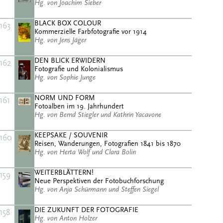
Hg. von Joachim Sieber
BLACK BOX COLOUR
163
Kommerzielle Farbfotografie vor 1914
Hg. von Jens Jäger
DEN BLICK ERWIDERN
162
Fotografie und Kolonialismus
Hg. von Sophie Junge
NORM UND FORM
161
Fotoalben im 19. Jahrhundert
Hg. von Bernd Stiegler und Kathrin Yacavone
KEEPSAKE / SOUVENIR
160
Reisen, Wanderungen, Fotografien 1841 bis 1870
Hg. von Herta Wolf und Clara Bolin
WEITERBLÄTTERN!
159
Neue Perspektiven der Fotobuchforschung
Hg. von Anja Schürmann und Steffen Siegel
DIE ZUKUNFT DER FOTOGRAFIE
158
Hg. von Anton Holzer