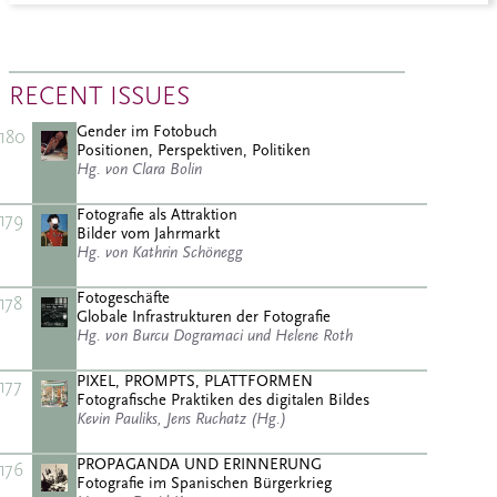
RECENT ISSUES
Gender im Fotobuch
180
Positionen, Perspektiven, Politiken
Hg. von Clara Bolin
Fotografie als Attraktion
179
Bilder vom Jahrmarkt
Hg. von Kathrin Schönegg
Fotogeschäfte
178
Globale Infrastrukturen der Fotografie
Hg. von Burcu Dogramaci und Helene Roth
PIXEL, PROMPTS, PLATTFORMEN
177
Fotografische Praktiken des digitalen Bildes
Kevin Pauliks, Jens Ruchatz (Hg.)
PROPAGANDA UND ERINNERUNG
176
Fotografie im Spanischen Bürgerkrieg