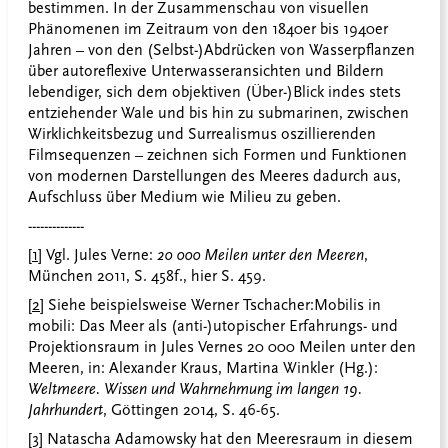
bestimmen. In der Zusammenschau von visuellen
Phänomenen im Zeitraum von den 1840er bis 1940er
Jahren – von den (Selbst-)Abdrücken von Wasserpflanzen
über autoreflexive Unterwasseransichten und Bildern
lebendiger, sich dem objektiven (Über-)Blick indes stets
entziehender Wale und bis hin zu submarinen, zwischen
Wirklichkeitsbezug und Surrealismus oszillierenden
Filmsequenzen – zeichnen sich Formen und Funktionen
von modernen Darstellungen des Meeres dadurch aus,
Aufschluss über Medium wie Milieu zu geben.
--------------
[1]
Vgl. Jules Verne:
20 000 Meilen unter den Meeren
,
München 2011, S. 458f., hier S. 459.
[2]
Siehe beispielsweise Werner Tschacher:
Mobilis in
mobili: Das Meer als (anti-)utopischer Erfahrungs- und
Projektionsraum in Jules Vernes 20 000 Meilen unter den
Meeren, in: Alexander Kraus, Martina Winkler (Hg.):
Weltmeere. Wissen und Wahrnehmung im langen 19.
Jahrhundert
, Göttingen 2014, S. 46-65.
[3]
Natascha Adamowsky hat den Meeresraum in diesem