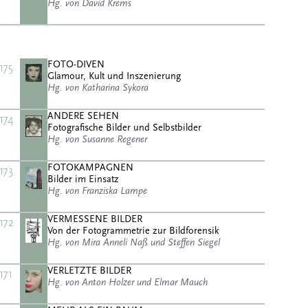
Hg. von David Krems
FOTO-DIVEN
175
Glamour, Kult und Inszenierung
Hg. von Katharina Sykora
ANDERE SEHEN
174
Fotografische Bilder und Selbstbilder
Hg. von Susanne Regener
FOTOKAMPAGNEN
173
Bilder im Einsatz
Hg. von Franziska Lampe
VERMESSENE BILDER
172
Von der Fotogrammetrie zur Bildforensik
Hg. von Mira Anneli Naß und Steffen Siegel
VERLETZTE BILDER
171
Hg. von Anton Holzer und Elmar Mauch