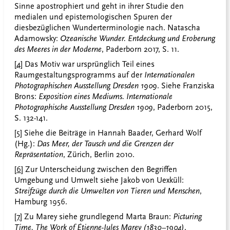
Sinne apostrophiert und geht in ihrer Studie den
medialen und epistemologischen Spuren der
diesbezüglichen Wunderterminologie nach. Natascha
Adamowsky:
Ozeanische Wunder. Entdeckung und Eroberung
des Meeres in der Moderne
, Paderborn 2017, S. 11.
[4]
Das Motiv war ursprünglich Teil eines
Raumgestaltungsprogramms auf der
Internationalen
Photographischen Ausstellung Dresden 1909
. Siehe Franziska
Brons:
Exposition eines Mediums. Internationale
Photographische Ausstellung Dresden 1909
, Paderborn 2015,
S. 132-141.
[5]
Siehe die Beiträge in Hannah Baader, Gerhard Wolf
(Hg.):
Das Meer, der Tausch und die Grenzen der
Repräsentation
, Zürich, Berlin 2010.
[6]
Zur Unterscheidung zwischen den Begriffen
Umgebung und Umwelt siehe Jakob von Uexküll:
Streifzüge durch die Umwelten von Tieren und Menschen
,
Hamburg 1956.
[7]
Zu Marey siehe grundlegend Marta Braun:
Picturing
Time.
The Work of Étienne-Jules Marey (1830–1904)
,