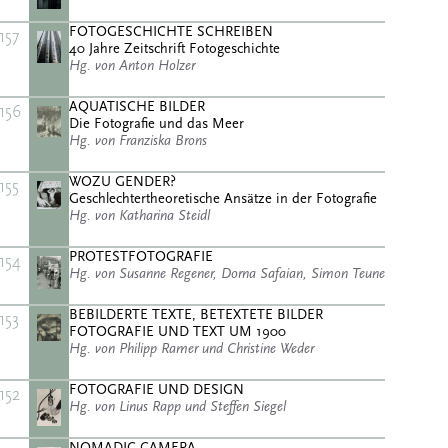
FOTOGESCHICHTE SCHREIBEN
157
40 Jahre Zeitschrift Fotogeschichte
Hg. von Anton Holzer
AQUATISCHE BILDER
156
Die Fotografie und das Meer
Hg. von Franziska Brons
WOZU GENDER?
155
Geschlechtertheoretische Ansätze in der Fotografie
Hg. von Katharina Steidl
PROTESTFOTOGRAFIE
154
Hg. von Susanne Regener, Dorna Safaian, Simon Teune
BEBILDERTE TEXTE, BETEXTETE BILDER
153
FOTOGRAFIE UND TEXT UM 1900
Hg. von Philipp Ramer und Christine Weder
FOTOGRAFIE UND DESIGN
152
Hg. von Linus Rapp und Steffen Siegel
NOMADIC CAMERA