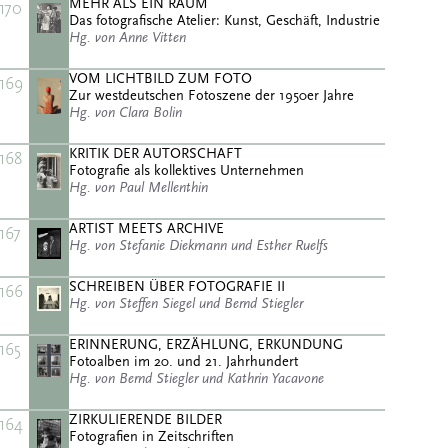
MEHR ALS EIN RAUM
170
Das fotografische Atelier: Kunst, Geschäft, Industrie
Hg. von Anne Vitten
VOM LICHTBILD ZUM FOTO
169
Zur westdeutschen Fotoszene der 1950er Jahre
Hg. von Clara Bolin
KRITIK DER AUTORSCHAFT
168
Fotografie als kollektives Unternehmen
Hg. von Paul Mellenthin
ARTIST MEETS ARCHIVE
167
Hg. von Stefanie Diekmann und Esther Ruelfs
SCHREIBEN ÜBER FOTOGRAFIE II
166
Hg. von Steffen Siegel und Bernd Stiegler
ERINNERUNG, ERZÄHLUNG, ERKUNDUNG
165
Fotoalben im 20. und 21. Jahrhundert
Hg. von Bernd Stiegler und Kathrin Yacavone
ZIRKULIERENDE BILDER
164
Fotografien in Zeitschriften