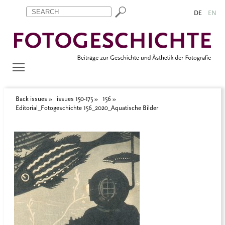
Zum Inhalt springen
Aktuelle Seite: Editorial_Fotogeschichte 156_2020_Aquatische Bi
DE
EN
Back issues
issues 150-175
156
Editorial_Fotogeschichte 156_2020_Aquatische Bilder