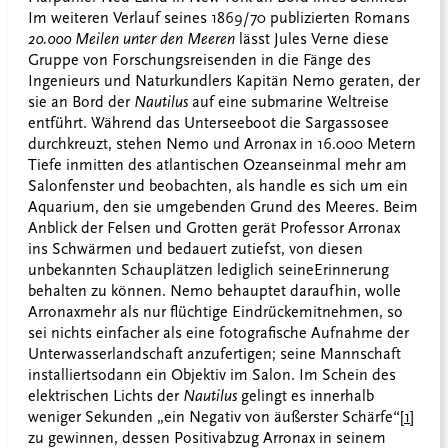
Im weiteren Verlauf seines 1869/70 publizierten Romans
20.000 Meilen unter den Meeren
lässt Jules Verne diese
Gruppe von Forschungsreisenden in die Fänge des
Ingenieurs und Naturkundlers Kapitän Nemo geraten, der
sie an Bord der
Nautilus
auf eine submarine Weltreise
entführt. Während das Unterseeboot die Sargassosee
durchkreuzt, stehen Nemo und Arronax in 16.000 Metern
Tiefe inmitten des atlantischen Ozeans
einmal mehr am
Salonfenster und beobachten, als handle es sich um ein
Aquarium, den sie umgebenden Grund des Meeres. Beim
Anblick der Felsen und Grotten gerät Professor Arronax
ins Schwärmen und bedauert zutiefst, von diesen
unbekannten Schauplätzen lediglich seine
Erinnerung
behalten zu können. Nemo behauptet daraufhin, wolle
Arronax
mehr als nur flüchtige Eindrücke
mitnehmen, so
sei nichts einfacher als eine fotografische Aufnahme der
Unterwasserlandschaft anzufertigen; seine Mannschaft
installiert
sodann ein Objektiv im Salon. Im Schein des
elektrischen Lichts der
Nautilus
gelingt es innerhalb
weniger Sekunden „ein Negativ von äußerster Schärfe“
[1]
zu gewinnen, dessen Positivabzug Arronax in seinem