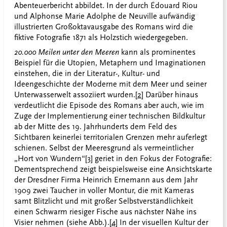
Abenteuerbericht abbildet. In der durch Édouard Riou
und Alphonse Marie Adolphe de Neuville aufwändig
illustrierten Großoktavausgabe des Romans wird die
fiktive Fotografie 1871 als Holzstich wiedergegeben.
20.000 Meilen unter den Meeren
kann als prominentes
Beispiel für die Utopien, Metaphern und Imaginationen
einstehen, die in der Literatur-, Kultur- und
Ideengeschichte der Moderne mit dem Meer und seiner
Unterwasserwelt assoziiert wurden.
[2]
Darüber hinaus
verdeutlicht die Episode des Romans aber auch, wie im
Zuge der Implementierung einer technischen Bildkultur
ab der Mitte des 19. Jahrhunderts dem Feld des
Sichtbaren keinerlei territorialen Grenzen mehr auferlegt
schienen. Selbst der Meeresgrund als vermeintlicher
„Hort von Wundern“
[3]
geriet in den Fokus der Fotografie:
Dementsprechend zeigt beispielsweise eine Ansichtskarte
der Dresdner Firma Heinrich Ernemann aus dem Jahr
1909 zwei Taucher in voller Montur, die mit Kameras
samt Blitzlicht und mit großer Selbstverständlichkeit
einen Schwarm riesiger Fische aus nächster Nähe ins
Visier nehmen (siehe Abb.).
[4]
In der visuellen Kultur der