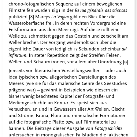
chrono-fotografischen Sequenz auf einem beweglichen
Filmstreifen wurden 1891 in der
Revue générale des sciences
publiziert.
[8]
Mareys
La Vague
gibt den Blick über die
Wasseroberfläche frei, in deren rechten Vordergrund eine
Felsformation aus dem Meer ragt. Auf diese rollt eine
Welle zu, schmettert gegen das Gestein und zerschellt am
Wellenbrecher. Der Vorgang wiederholt sich über die
eigentliche Dauer von lediglich 17 Sekunden scheinbar
ad
infinitum
. In steter Repetition zeigt der Streifen Felsen,
Wellen und Schaumkronen, vor allem aber Unordnung.
[9]
Jenseits von literarischen Vorstellungswelten – oder auch
idealtypischen bzw. allegorischen Darstellungen des
Meeres (wie sie für das malerische Genre des Seestückes
prägend war) – gewinnt in Beispielen wie diesem ein
bisher wenig beachtetes Kapitel der Fotografie- und
Mediengeschichte an Kontur. Es speist sich aus
Versuchen, an und in Gewässern aller Art Wellen, Gischt
und Ströme, Fauna, Flora und mineralische Formationen
auf die fotografische Platte bzw. auf Filmmaterial zu
bannen. Die Beiträge dieser Ausgabe von
Fotogeschichte
untersuchen in monografischen Fallstudien die faktischen