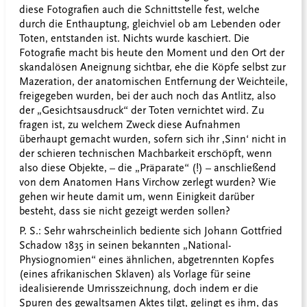
diese Fotografien auch die Schnittstelle fest, welche
durch die Enthauptung, gleichviel ob am Lebenden oder
Toten, entstanden ist. Nichts wurde kaschiert. Die
Fotografie macht bis heute den Moment und den Ort der
skandalösen Aneignung sichtbar, ehe die Köpfe selbst zur
Mazeration, der anatomischen Entfernung der Weichteile,
freigegeben wurden, bei der auch noch das Antlitz, also
der „Gesichtsausdruck“ der Toten vernichtet wird. Zu
fragen ist, zu welchem Zweck diese Aufnahmen
überhaupt gemacht wurden, sofern sich ihr ‚Sinn‘ nicht in
der schieren technischen Machbarkeit erschöpft, wenn
also diese Objekte, – die „Präparate“ (!) – anschließend
von dem Anatomen Hans Virchow zerlegt wurden? Wie
gehen wir heute damit um, wenn Einigkeit darüber
besteht, dass sie nicht gezeigt werden sollen?
P. S.: Sehr wahrscheinlich bediente sich Johann Gottfried
Schadow 1835 in seinen bekannten „National-
Physiognomien“ eines ähnlichen, abgetrennten Kopfes
(eines afrikanischen Sklaven) als Vorlage für seine
idealisierende Umrisszeichnung, doch indem er die
Spuren des gewaltsamen Aktes tilgt, gelingt es ihm, das