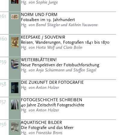
Hg. von Sophie Junge
NORM UND FORM
161
Fotoalben im 19. Jahrhundert
Hg. von Bernd Stiegler und Kathrin Yacavone
KEEPSAKE / SOUVENIR
160
Reisen, Wanderungen, Fotografien 1841 bis 1870
Hg. von Herta Wolf und Clara Bolin
WEITERBLÄTTERN!
159
Neue Perspektiven der Fotobuchforschung
Hg. von Anja Schürmann und Steffen Siegel
DIE ZUKUNFT DER FOTOGRAFIE
158
Hg. von Anton Holzer
FOTOGESCHICHTE SCHREIBEN
157
40 Jahre Zeitschrift Fotogeschichte
Hg. von Anton Holzer
AQUATISCHE BILDER
156
Die Fotografie und das Meer
Hg. von Franziska Brons