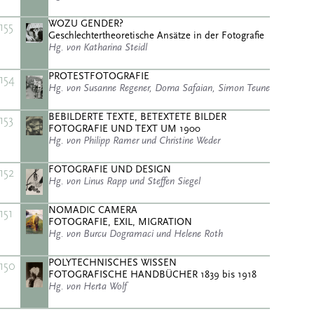
WOZU GENDER?
155
Geschlechtertheoretische Ansätze in der Fotografie
Hg. von Katharina Steidl
PROTESTFOTOGRAFIE
154
Hg. von Susanne Regener, Dorna Safaian, Simon Teune
BEBILDERTE TEXTE, BETEXTETE BILDER
153
FOTOGRAFIE UND TEXT UM 1900
Hg. von Philipp Ramer und Christine Weder
FOTOGRAFIE UND DESIGN
152
Hg. von Linus Rapp und Steffen Siegel
NOMADIC CAMERA
151
FOTOGRAFIE, EXIL, MIGRATION
Hg. von Burcu Dogramaci und Helene Roth
POLYTECHNISCHES WISSEN
150
FOTOGRAFISCHE HANDBÜCHER 1839 bis 1918
Hg. von Herta Wolf