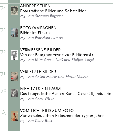
ANDERE SEHEN
174
Fotografische Bilder und Selbstbilder
Hg. von Susanne Regener
FOTOKAMPAGNEN
173
Bilder im Einsatz
Hg. von Franziska Lampe
VERMESSENE BILDER
172
Von der Fotogrammetrie zur Bildforensik
Hg. von Mira Anneli Naß und Steffen Siegel
VERLETZTE BILDER
171
Hg. von Anton Holzer und Elmar Mauch
MEHR ALS EIN RAUM
170
Das fotografische Atelier: Kunst, Geschäft, Industrie
Hg. von Anne Vitten
VOM LICHTBILD ZUM FOTO
169
Zur westdeutschen Fotoszene der 1950er Jahre
Hg. von Clara Bolin