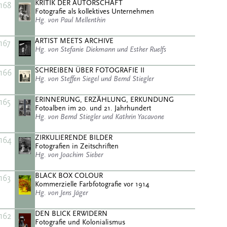
KRITIK DER AUTORSCHAFT
168
Fotografie als kollektives Unternehmen
Hg. von Paul Mellenthin
ARTIST MEETS ARCHIVE
167
Hg. von Stefanie Diekmann und Esther Ruelfs
SCHREIBEN ÜBER FOTOGRAFIE II
166
Hg. von Steffen Siegel und Bernd Stiegler
ERINNERUNG, ERZÄHLUNG, ERKUNDUNG
165
Fotoalben im 20. und 21. Jahrhundert
Hg. von Bernd Stiegler und Kathrin Yacavone
ZIRKULIERENDE BILDER
164
Fotografien in Zeitschriften
Hg. von Joachim Sieber
BLACK BOX COLOUR
163
Kommerzielle Farbfotografie vor 1914
Hg. von Jens Jäger
DEN BLICK ERWIDERN
162
Fotografie und Kolonialismus