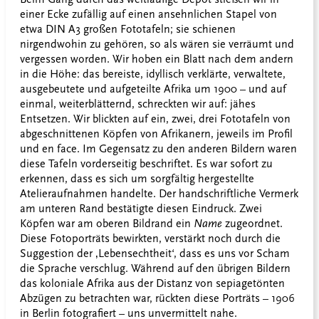
einer Ecke zufällig auf einen ansehnlichen Stapel von
etwa DIN A3 großen Fototafeln; sie schienen
nirgendwohin zu gehören, so als wären sie verräumt und
vergessen worden. Wir hoben ein Blatt nach dem andern
in die Höhe: das bereiste, idyllisch verklärte, verwaltete,
ausgebeutete und aufgeteilte Afrika um 1900 – und auf
einmal, weiterblätternd, schreckten wir auf: jähes
Entsetzen. Wir blickten auf ein, zwei, drei Fototafeln von
abgeschnittenen Köpfen von Afrikanern, jeweils im Profil
und en face. Im Gegensatz zu den anderen Bildern waren
diese Tafeln vorderseitig beschriftet. Es war sofort zu
erkennen, dass es sich um sorgfältig hergestellte
Atelieraufnahmen handelte. Der handschriftliche Vermerk
am unteren Rand bestätigte diesen Eindruck. Zwei
Köpfen war am oberen Bildrand ein
Name
zugeordnet.
Diese Fotoporträts bewirkten, verstärkt noch durch die
Suggestion der ‚Lebensechtheit‘, dass es uns vor Scham
die Sprache verschlug. Während auf den übrigen Bildern
das koloniale Afrika aus der Distanz von sepiagetönten
Abzügen zu betrachten war, rückten diese Porträts – 1906
in Berlin fotografiert – uns unvermittelt nahe.