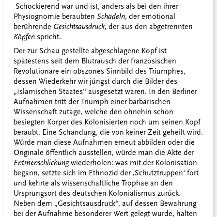
Schockierend war und ist, anders als bei den ihrer
Physiognomie beraubten
Schädeln
, der emotional
berührende
Gesichtsausdruck,
der aus den abgetrennten
Köpfen
spricht.
Der zur Schau gestellte abgeschlagene Kopf ist
spätestens seit dem Blutrausch der französischen
Revolutionäre ein obszönes Sinnbild des Triumphes,
dessen Wiederkehr wir jüngst durch die Bilder des
„Islamischen Staates“ ausgesetzt waren. In den Berliner
Aufnahmen tritt der Triumph einer barbarischen
Wissenschaft zutage, welche den ohnehin schon
besiegten Körper des Kolonisierten noch um seinen Kopf
beraubt. Eine Schändung, die von keiner Zeit geheilt wird.
Würde man diese Aufnahmen erneut abbilden oder die
Originale öffentlich ausstellen, würde man die Akte der
Entmenschlichung
wiederholen: was mit der Kolonisation
begann, setzte sich im Ethnozid der ‚Schutztruppen‘ fort
und kehrte als wissenschaftliche Trophäe an den
Ursprungsort des deutschen Kolonialismus zurück.
Neben dem „Gesichtsausdruck“, auf dessen Bewahrung
bei der Aufnahme besonderer Wert gelegt wurde, halten