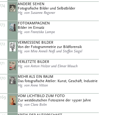
ANDERE SEHEN
174
Fotografische Bilder und Selbstbilder
Hg. von Susanne Regener
FOTOKAMPAGNEN
173
Bilder im Einsatz
Hg. von Franziska Lampe
VERMESSENE BILDER
172
Von der Fotogrammetrie zur Bildforensik
Hg. von Mira Anneli Naß und Steffen Siegel
VERLETZTE BILDER
171
Hg. von Anton Holzer und Elmar Mauch
MEHR ALS EIN RAUM
170
Das fotografische Atelier: Kunst, Geschäft, Industrie
Hg. von Anne Vitten
VOM LICHTBILD ZUM FOTO
169
Zur westdeutschen Fotoszene der 1950er Jahre
Hg. von Clara Bolin