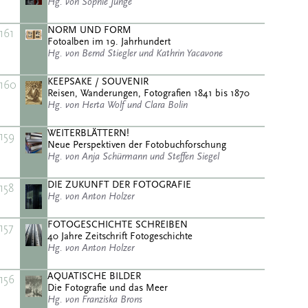
Hg. von Sophie Junge
NORM UND FORM
161
Fotoalben im 19. Jahrhundert
Hg. von Bernd Stiegler und Kathrin Yacavone
KEEPSAKE / SOUVENIR
160
Reisen, Wanderungen, Fotografien 1841 bis 1870
Hg. von Herta Wolf und Clara Bolin
WEITERBLÄTTERN!
159
Neue Perspektiven der Fotobuchforschung
Hg. von Anja Schürmann und Steffen Siegel
DIE ZUKUNFT DER FOTOGRAFIE
158
Hg. von Anton Holzer
FOTOGESCHICHTE SCHREIBEN
157
40 Jahre Zeitschrift Fotogeschichte
Hg. von Anton Holzer
AQUATISCHE BILDER
156
Die Fotografie und das Meer
Hg. von Franziska Brons