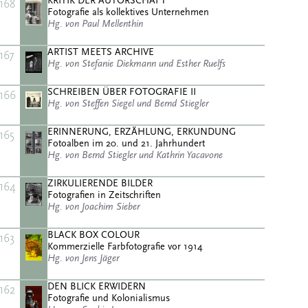
KRITIK DER AUTORSCHAFT
168
Fotografie als kollektives Unternehmen
Hg. von Paul Mellenthin
ARTIST MEETS ARCHIVE
167
Hg. von Stefanie Diekmann und Esther Ruelfs
SCHREIBEN ÜBER FOTOGRAFIE II
166
Hg. von Steffen Siegel und Bernd Stiegler
ERINNERUNG, ERZÄHLUNG, ERKUNDUNG
165
Fotoalben im 20. und 21. Jahrhundert
Hg. von Bernd Stiegler und Kathrin Yacavone
ZIRKULIERENDE BILDER
164
Fotografien in Zeitschriften
Hg. von Joachim Sieber
BLACK BOX COLOUR
163
Kommerzielle Farbfotografie vor 1914
Hg. von Jens Jäger
DEN BLICK ERWIDERN
162
Fotografie und Kolonialismus