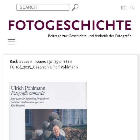
Zum Inhalt springen
Aktuelle Seite: FG 168_2023_Gespräch Ulrich Pohlmann
DE
EN
Back issues
issues 150-175
168
FG 168_2023_Gespräch Ulrich Pohlmann