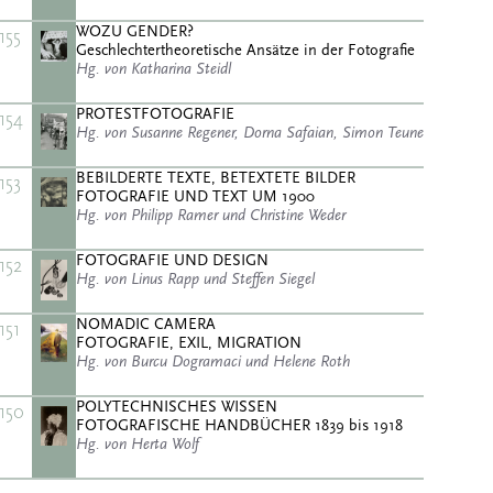
WOZU GENDER?
155
Geschlechtertheoretische Ansätze in der Fotografie
Hg. von Katharina Steidl
PROTESTFOTOGRAFIE
154
Hg. von Susanne Regener, Dorna Safaian, Simon Teune
BEBILDERTE TEXTE, BETEXTETE BILDER
153
FOTOGRAFIE UND TEXT UM 1900
Hg. von Philipp Ramer und Christine Weder
FOTOGRAFIE UND DESIGN
152
Hg. von Linus Rapp und Steffen Siegel
NOMADIC CAMERA
151
FOTOGRAFIE, EXIL, MIGRATION
Hg. von Burcu Dogramaci und Helene Roth
POLYTECHNISCHES WISSEN
150
FOTOGRAFISCHE HANDBÜCHER 1839 bis 1918
Hg. von Herta Wolf