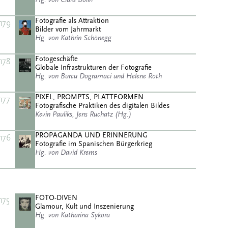
Fotografie als Attraktion
179
Bilder vom Jahrmarkt
Hg. von Kathrin Schönegg
Fotogeschäfte
178
Globale Infrastrukturen der Fotografie
Hg. von Burcu Dogramaci und Helene Roth
PIXEL, PROMPTS, PLATTFORMEN
177
Fotografische Praktiken des digitalen Bildes
Kevin Pauliks, Jens Ruchatz (Hg.)
PROPAGANDA UND ERINNERUNG
176
Fotografie im Spanischen Bürgerkrieg
Hg. von David Krems
FOTO-DIVEN
175
Glamour, Kult und Inszenierung
Hg. von Katharina Sykora