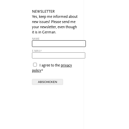
NEWSLETTER
Yes, keep me informed about
new issues! Please send me
your newsletter, even though
it is in German.
NAME
E-MAIL*
I agree to the
privacy
policy
*