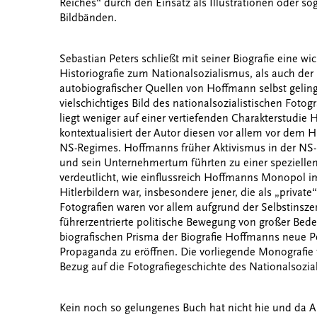
Reiches“ durch den Einsatz als Illustrationen oder 
Bildbänden.
Sebastian Peters schließt mit seiner Biografie eine w
Historiografie zum Nationalsozialismus, als auch der 
autobiografischer Quellen von Hoffmann selbst geling
vielschichtiges Bild des nationalsozialistischen Foto
liegt weniger auf einer vertiefenden Charakterstudie
kontextualisiert der Autor diesen vor allem vor dem 
NS-Regimes. Hoffmanns früher Aktivismus in der NS-
und sein Unternehmertum führten zu einer speziellen 
verdeutlicht, wie einflussreich Hoffmanns Monopol 
Hitlerbildern war, insbesondere jener, die als „priva
Fotografien waren vor allem aufgrund der Selbstinsze
führerzentrierte politische Bewegung von großer Bed
biografischen Prisma der Biografie Hoffmanns neue Pe
Propaganda zu eröffnen. Die vorliegende Monografie 
Bezug auf die Fotografiegeschichte des Nationalsozi
Kein noch so gelungenes Buch hat nicht hie und da A