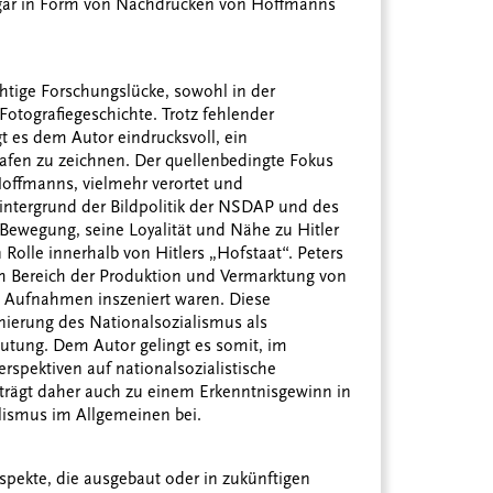
sogar in Form von Nachdrucken von Hoffmanns
ichtige Forschungslücke, sowohl in der
Fotografiegeschichte. Trotz fehlender
t es dem Autor eindrucksvoll, ein
grafen zu zeichnen. Der quellenbedingte Fokus
 Hoffmanns, vielmehr verortet und
Hintergrund der Bildpolitik der NSDAP und des
Bewegung, seine Loyalität und Nähe zu Hitler
Rolle innerhalb von Hitlers „Hofstaat“. Peters
im Bereich der Produktion und Vermarktung von
te“ Aufnahmen inszeniert waren. Diese
nierung des Nationalsozialismus als
eutung. Dem Autor gelingt es somit, im
rspektiven auf nationalsozialistische
trägt daher auch zu einem Erkenntnisgewinn in
alismus im Allgemeinen bei.
spekte, die ausgebaut oder in zukünftigen