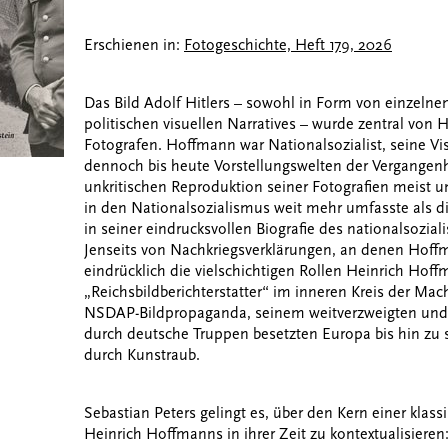
Erschienen in:
Fotogeschichte, Heft 179, 2026
Das Bild Adolf Hitlers – sowohl in Form von einzelnen
politischen visuellen Narratives – wurde zentral von
Fotografen. Hoffmann war Nationalsozialist, seine Vi
dennoch bis heute Vorstellungswelten der Vergangenhei
unkritischen Reproduktion seiner Fotografien meist u
in den Nationalsozialismus weit mehr umfasste als di
in seiner eindrucksvollen Biografie des nationalsozial
Jenseits von Nachkriegsverklärungen, an denen Hoffman
eindrücklich die vielschichtigen Rollen Heinrich Hoff
„Reichsbildberichterstatter“ im inneren Kreis der Mac
NSDAP-Bildpropaganda, seinem weitverzweigten und 
durch deutsche Truppen besetzten Europa bis hin zu 
durch Kunstraub.
Sebastian Peters gelingt es, über den Kern einer klas
Heinrich Hoffmanns in ihrer Zeit zu kontextualisieren: