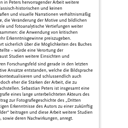
n in Peters hervorragender Arbeit weitere
lassisch-historischen und keinen
fien und visuelle Narrationen verhältnismäßig
, die Veränderung der Motive und bildlichen
e und fotoanalytische Vertiefungen weiter
zusammen: die Anwendung von kritischen
ehr Erkenntnisgewinne preiszugeben.
rt sicherlich über die Möglichkeiten des Buches
tellte – würde eine Verortung der
aust Studien weitere Einsichten und
ren Forschungsfeld sind gerade in den letzten
tive Ansätze entstanden, welche die Bildsprache
kontextualisieren und schlussendlich auch
doch eher die Stärken der Arbeit, die zu
chstellen. Sebastian Peters ist insgesamt eine
grafie eines lange unterbelichteten Akteurs des
trag zur Fotografiegeschichte des „Dritten
eitigen Erkenntnisse des Autors zu einer zukünftig
der“ beitragen und diese Arbeit weitere Studien
eb, sowie deren Nachwirkungen, anregt.