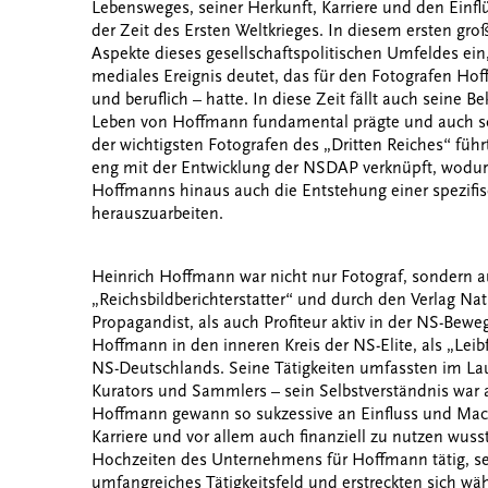
Lebensweges, seiner Herkunft, Karriere und den Einfl
der Zeit des Ersten Weltkrieges. In diesem ersten gro
Aspekte dieses gesellschaftspolitischen Umfeldes ein
mediales Ereignis deutet, das für den Fotografen Hoff
und beruflich – hatte. In diese Zeit fällt auch seine B
Leben von Hoffmann fundamental prägte und auch sc
der wichtigsten Fotografen des „Dritten Reiches“ füh
eng mit der Entwicklung der NSDAP verknüpft, wodurch
Hoffmanns hinaus auch die Entstehung einer spezifisc
herauszuarbeiten.
Heinrich Hoffmann war nicht nur Fotograf, sondern a
„Reichsbildberichterstatter“ und durch den Verlag Nati
Propagandist, als auch Profiteur aktiv in der NS-Beweg
Hoffmann in den inneren Kreis der NS-Elite, als „Leib
NS-Deutschlands. Seine Tätigkeiten umfassten im Lauf
Kurators und Sammlers – sein Selbstverständnis war a
Hoffmann gewann so sukzessive an Einfluss und Macht
Karriere und vor allem auch finanziell zu nutzen wus
Hochzeiten des Unternehmens für Hoffmann tätig, 
umfangreiches Tätigkeitsfeld und erstreckten sich wä