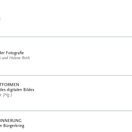
g
der Fotografie
 und Helene Roth
ATTFORMEN
des digitalen Bildes
tz (Hg.)
RINNERUNG
n Bürgerkrieg