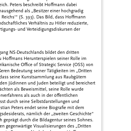
ich. Peters beschreibt Hoffmann dabei
hinausgehend als „Besitzer einer hochgradig
n Reichs‘“ (S. 393). Das Bild, dass Hoffmann
dschaftliches Verhältnis zu Hitler reduzierte,
ertigungs- und Verteidigungsdiskursen der
ang NS-Deutschlands bildet den dritten
u Hoffmans Herunterspielen seiner Rolle im
ikanische Office of Strategic Service (OSS) von
ßeren Bedeutung seiner Tätigkeiten im „Dritten
n, dass seine Kunstsammlung aus Raubgütern
den Jüdinnen und Juden beteiligt und bereichert
chten als Beweismittel, seine Rolle wurde
erfahrens als auch in der öffentlichen
sst durch seine Selbstdarstellungen und
stian Peters endet seine Biografie mit dem
ngsdesiderats, nämlich der „zweiten Geschichte“
 geprägt durch die Bildagentur seines Sohnes.
n gegenwärtige Visualisierungen des „Dritten