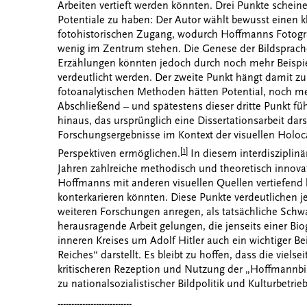
Arbeiten vertieft werden könnten. Drei Punkte scheine
Potentiale zu haben: Der Autor wählt bewusst einen k
fotohistorischen Zugang, wodurch Hoffmanns Fotogra
wenig im Zentrum stehen. Die Genese der Bildsprache
Erzählungen könnten jedoch durch noch mehr Beispiel
verdeutlicht werden. Der zweite Punkt hängt damit 
fotoanalytischen Methoden hätten Potential, noch m
Abschließend – und spätestens dieser dritte Punkt füh
hinaus, das ursprünglich eine Dissertationsarbeit dars
Forschungsergebnisse im Kontext der visuellen Holoc
[1]
Perspektiven ermöglichen.
In diesem interdisziplinä
Jahren zahlreiche methodisch und theoretisch innova
Hoffmanns mit anderen visuellen Quellen vertiefend 
konterkarieren könnten. Diese Punkte verdeutlichen je
weiteren Forschungen anregen, als tatsächliche Schwa
herausragende Arbeit gelungen, die jenseits einer Bio
inneren Kreises um Adolf Hitler auch ein wichtiger Bei
Reiches“ darstellt. Es bleibt zu hoffen, dass die viels
kritischeren Rezeption und Nutzung der „Hoffmannbil
zu nationalsozialistischer Bildpolitik und Kulturbetri
---------------------------