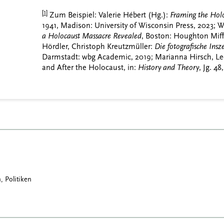
[1]
Zum Beispiel: Valerie Hébert (Hg.):
Framing the Holo
1941, Madison: University of Wisconsin Press, 2023;
a Holocaust Massacre Revealed
, Boston: Houghton Miff
Hördler, Christoph Kreutzmüller:
Die fotografische Ins
Darmstadt: wbg Academic, 2019; Marianna Hirsch, Leo
and After the Holocaust, in:
History and Theory
, Jg. 48
, Politiken