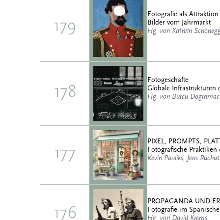
Fotografie als Attraktion
179
Bilder vom Jahrmarkt
Hg. von Kathrin Schöneg
Fotogeschäfte
178
Globale Infrastrukturen 
Hg. von Burcu Dogramaci
PIXEL, PROMPTS, PL
177
Fotografische Praktiken 
Kevin Pauliks, Jens Rucha
PROPAGANDA UND E
176
Fotografie im Spanische
Hg. von David Krems