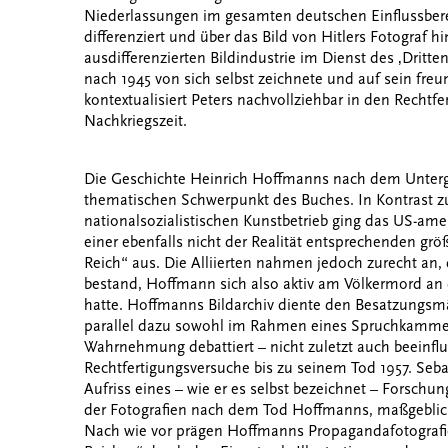
Niederlassungen im gesamten deutschen Einflussbere
differenziert und über das Bild von Hitlers Fotograf 
ausdifferenzierten Bildindustrie im Dienst des ‚Dritte
nach 1945 von sich selbst zeichnete und auf sein freun
kontextualisiert Peters nachvollziehbar in den Rechtf
Nachkriegszeit.
Die Geschichte Heinrich Hoffmanns nach dem Unterg
thematischen Schwerpunkt des Buches. In Kontrast z
nationalsozialistischen Kunstbetrieb ging das US-amer
einer ebenfalls nicht der Realität entsprechenden grö
Reich“ aus. Die Alliierten nahmen jedoch zurecht a
bestand, Hoffmann sich also aktiv am Völkermord an 
hatte. Hoffmanns Bildarchiv diente den Besatzungsmä
parallel dazu sowohl im Rahmen eines Spruchkammerv
Wahrnehmung debattiert – nicht zuletzt auch beeinflu
Rechtfertigungsversuche bis zu seinem Tod 1957. Seba
Aufriss eines – wie er es selbst bezeichnet – Forschu
der Fotografien nach dem Tod Hoffmanns, maßgeblich
Nach wie vor prägen Hoffmanns Propagandafotografie