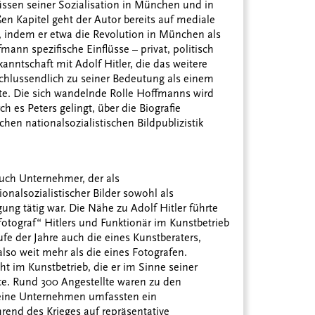
üssen seiner Sozialisation in München und in
ßen Kapitel geht der Autor bereits auf mediale
, indem er etwa die Revolution in München als
mann spezifische Einflüsse – privat, politisch
ekanntschaft mit Adolf Hitler, die das weitere
hlussendlich zu seiner Bedeutung als einem
rte. Die sich wandelnde Rolle Hoffmanns wird
 es Peters gelingt, über die Biografie
hen nationalsozialistischen Bildpublizistik
uch Unternehmer, der als
onalsozialistischer Bilder sowohl als
ung tätig war. Die Nähe zu Adolf Hitler führte
fotograf“ Hitlers und Funktionär im Kunstbetrieb
e der Jahre auch die eines Kunstberaters,
lso weit mehr als die eines Fotografen.
 im Kunstbetrieb, die er im Sinne seiner
ste. Rund 300 Angestellte waren zu den
seine Unternehmen umfassten ein
hrend des Krieges auf repräsentative