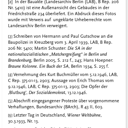
[2] In der Bauakte (Landesarchiv Berlin (LAB), B Rep. 206
Nr. 5410) ist eine Außenansicht des Gebäudes in der
Friedrichstraße 234 überliefert. Ein Abdruck dieses Fotos
wurde mit Verweis auf ungeklärte Urheberrechte vom
Landesarchiv Berlin verweigert.
Schreiben von Hermann und Paul Gutschow an die
[3]
Baupolizei in Kreuzberg vom 3. April 1939, LAB, B Rep.
206 Nr. 5410; Martin Schuster:
Die SA in der
nationalsozialistischen „Matchergreifung“ in Berlin und
Brandenburg
, Berlin 2005, S. 212 f., 243; Hans Hoepner:
Braune Kolonne. Ein Buch der SA
, Berlin 1934, S. 255 f.
Vernehmung des Kurt Buchmüller vom 5.12.1946, LAB,
[4]
C Rep. 375-01-13, 2903; Aussage von Erich Thomas vom
9.12.1946, LAB, C Rep. 375-01-13, 2903; Die Opfer der
‚Blutburg’,
Der Sozialdemokrat
, 13.12.1946.
Abschrift eingegangener Proteste über vorgenommene
[5]
Verhaftungen, Bundesarchiv (BArch), R 43 II, 603.
Letzter Tag in Deutschland,
Wiener Weltbühne
,
[6]
30.3.1933, Nr. 13.