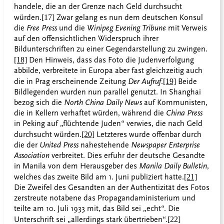
handele, die an der Grenze nach Geld durchsucht
würden.
[17]
Zwar gelang es nun dem deutschen Konsul
die
Free Press
und die
Winipeg Evening Tribune
mit Verweis
auf den offensichtlichen Widerspruch ihrer
Bildunterschriften zu einer Gegendarstellung zu zwingen.
[18]
Den Hinweis, dass das Foto die Judenverfolgung
abbilde, verbreitete in Europa aber fast gleichzeitig auch
die in Prag erscheinende Zeitung
Der Aufruf
.
[19]
Beide
Bildlegenden wurden nun parallel genutzt. In Shanghai
bezog sich die
North China Daily News
auf Kommunisten,
die in Kellern verhaftet würden, während die
China Press
in Peking auf „flüchtende Juden“ verwies, die nach Geld
durchsucht würden.
[20]
Letzteres wurde offenbar durch
die der
United Press
nahestehende
Newspaper Enterprise
Association
verbreitet. Dies erfuhr der deutsche Gesandte
in Manila von dem Herausgeber des
Manila Daily Bulletin
,
welches das zweite Bild am 1. Juni publiziert hatte.
[21]
Die Zweifel des Gesandten an der
Authentizität des Fotos
zerstreute notabene das Propagandaministerium und
teilte am 10. Juli 1933 mit, das Bild sei „echt“. Die
Unterschrift sei „allerdings stark übertrieben“.
[22]