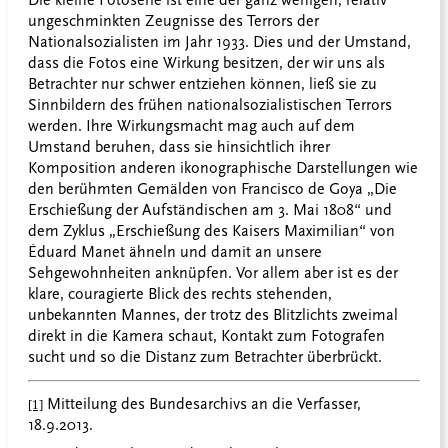
Die kleine Fotoserie ist eine der ganz wenigen, relativ
ungeschminkten Zeugnisse des Terrors der
Nationalsozialisten im Jahr 1933. Dies und der Umstand,
dass die Fotos eine Wirkung besitzen, der wir uns als
Betrachter nur schwer entziehen können, ließ sie zu
Sinnbildern des frühen nationalsozialistischen Terrors
werden. Ihre Wirkungsmacht mag auch auf dem
Umstand beruhen, dass sie hinsichtlich ihrer
Komposition anderen ikonographische Darstellungen wie
den berühmten Gemälden von Francisco de Goya „Die
Erschießung der Aufständischen am 3. Mai 1808“ und
dem Zyklus „Erschießung des Kaisers Maximilian“ von
Éduard Manet ähneln und damit an unsere
Sehgewohnheiten anknüpfen. Vor allem aber ist es der
klare, couragierte Blick des rechts stehenden,
unbekannten Mannes, der trotz des Blitzlichts zweimal
direkt in die Kamera schaut, Kontakt zum Fotografen
sucht und so die Distanz zum Betrachter überbrückt.
Mitteilung des Bundesarchivs an die Verfasser,
[1]
18.9.2013.