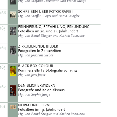
Hg. von Stefanie Diekmann und Esther Ruelfs
SCHREIBEN ÜBER FOTOGRAFIE II
166
Hg. von Steffen Siegel und Bernd Stiegler
ERINNERUNG, ERZÄHLUNG, ERKUNDUNG
165
Fotoalben im 20. und 21. Jahrhundert
Hg. von Bernd Stiegler und Kathrin Yacavone
ZIRKULIERENDE BILDER
164
Fotografien in Zeitschriften
Hg. von Joachim Sieber
BLACK BOX COLOUR
163
Kommerzielle Farbfotografie vor 1914
Hg. von Jens Jäger
DEN BLICK ERWIDERN
162
Fotografie und Kolonialismus
Hg. von Sophie Junge
NORM UND FORM
161
Fotoalben im 19. Jahrhundert
Hg. von Bernd Stiegler und Kathrin Yacavone