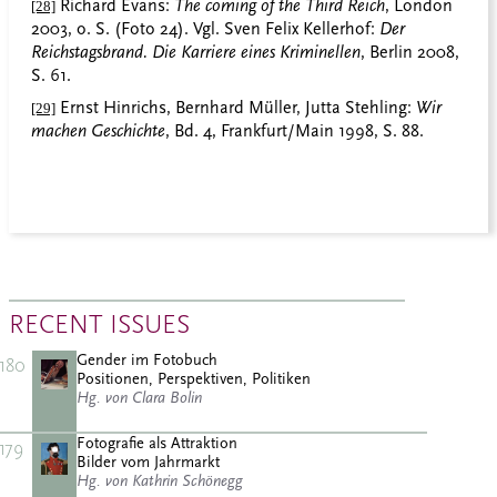
Richard Evans:
The coming of the Third Reich
, London
[28]
2003, o. S. (Foto 24).
Vgl. Sven Felix Kellerhof:
Der
Reichstagsbrand. Die Karriere eines Kriminellen
, Berlin 2008,
S. 61.
Ernst Hinrichs, Bernhard Müller, Jutta Stehling:
Wir
[29]
machen Geschichte
, Bd. 4, Frankfurt/Main 1998, S. 88.
RECENT ISSUES
Gender im Fotobuch
180
Positionen, Perspektiven, Politiken
Hg. von Clara Bolin
Fotografie als Attraktion
179
Bilder vom Jahrmarkt
Hg. von Kathrin Schönegg