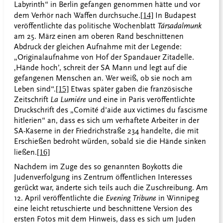
Labyrinth“ in Berlin gefangen genommen hätte und vor
dem Verhör nach Waffen durchsuche.
[14]
In Budapest
veröffentlichte das politische Wochenblatt
Társadalmunk
am 25. März einen am oberen Rand beschnittenen
Abdruck der gleichen Aufnahme mit der Legende:
„Originalaufnahme von Hof der Spandauer Zitadelle.
‚Hände hoch’, schreit der SA Mann und legt auf die
gefangenen Menschen an. Wer weiß, ob sie noch am
Leben sind“.
[15]
Etwas später gaben die französische
Zeitschrift
La Lumiére
und eine in Paris veröffentlichte
Druckschrift des „Comité d'aide aux victimes du fascisme
hitlerien“ an, dass es sich um verhaftete Arbeiter in der
SA-Kaserne in der Friedrichstraße 234 handelte, die mit
Erschießen bedroht würden, sobald sie die Hände sinken
ließen.
[16]
Nachdem im Zuge des so genannten Boykotts die
Judenverfolgung ins Zentrum öffentlichen Interesses
gerückt war, änderte sich teils auch die Zuschreibung. Am
12. April veröffentlichte die
Evening Tribune
in Winnipeg
eine leicht retuschierte und beschnittene Version des
ersten Fotos mit dem Hinweis, dass es sich um Juden