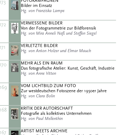
FOTOKAMPAGNEN
173
Bilder im Einsatz
Hg. von Franziska Lampe
VERMESSENE BILDER
172
Von der Fotogrammetrie zur Bildforensik
Hg. von Mira Anneli Naß und Steffen Siegel
VERLETZTE BILDER
171
Hg. von Anton Holzer und Elmar Mauch
MEHR ALS EIN RAUM
170
Das fotografische Atelier: Kunst, Geschäft, Industrie
Hg. von Anne Vitten
VOM LICHTBILD ZUM FOTO
169
Zur westdeutschen Fotoszene der 1950er Jahre
Hg. von Clara Bolin
KRITIK DER AUTORSCHAFT
168
Fotografie als kollektives Unternehmen
Hg. von Paul Mellenthin
ARTIST MEETS ARCHIVE
167