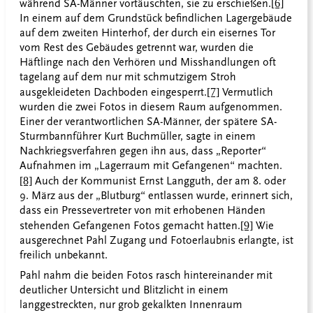
während SA-Männer vortäuschten, sie zu erschießen.
[6]
In einem auf dem Grundstück befindlichen Lagergebäude
auf dem zweiten Hinterhof, der durch ein eisernes Tor
vom Rest des Gebäudes getrennt war, wurden die
Häftlinge nach den Verhören und Misshandlungen oft
tagelang auf dem nur mit schmutzigem Stroh
ausgekleideten Dachboden eingesperrt.
[7]
Vermutlich
wurden die zwei Fotos in diesem Raum aufgenommen.
Einer der verantwortlichen SA-Männer, der spätere SA-
Sturmbannführer Kurt Buchmüller, sagte in einem
Nachkriegsverfahren gegen ihn aus, dass „Reporter“
Aufnahmen im „Lagerraum mit Gefangenen“ machten.
[8]
Auch der Kommunist Ernst Langguth, der am 8. oder
9. März aus der „Blutburg“ entlassen wurde, erinnert sich,
dass ein Pressevertreter von mit erhobenen Händen
stehenden Gefangenen Fotos gemacht hatten.
[9]
Wie
ausgerechnet Pahl Zugang und Fotoerlaubnis erlangte, ist
freilich unbekannt.
Pahl nahm die beiden Fotos rasch hintereinander mit
deutlicher Untersicht und Blitzlicht in einem
langgestreckten, nur grob gekalkten Innenraum