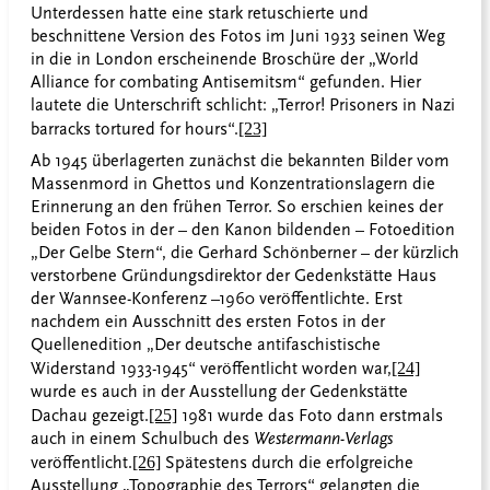
Unterdessen hatte eine stark retuschierte und
beschnittene Version des Fotos im Juni 1933 seinen Weg
in die in London erscheinende Broschüre der „World
Alliance for combating Antisemitsm“ gefunden. Hier
lautete die Unterschrift schlicht: „Terror! Prisoners in Nazi
barracks tortured for hours“.
[23]
Ab 1945 überlagerten zunächst die bekannten Bilder vom
Massenmord in Ghettos und Konzentrationslagern die
Erinnerung an den frühen Terror. So erschien keines der
beiden Fotos in der – den Kanon bildenden – Fotoedition
„Der Gelbe Stern“, die Gerhard Schönberner – der kürzlich
verstorbene Gründungsdirektor der Gedenkstätte Haus
der Wannsee-Konferenz –1960 veröffentlichte. Erst
nachdem ein Ausschnitt des ersten Fotos in der
Quellenedition „Der deutsche antifaschistische
Widerstand 1933-1945“ veröffentlicht worden war,
[24]
wurde es auch in der Ausstellung der Gedenkstätte
Dachau gezeigt.
[25]
1981 wurde das Foto dann erstmals
auch in einem Schulbuch des
Westermann-Verlags
veröffentlicht.
[26]
Spätestens durch die erfolgreiche
Ausstellung „Topographie des Terrors“ gelangten die