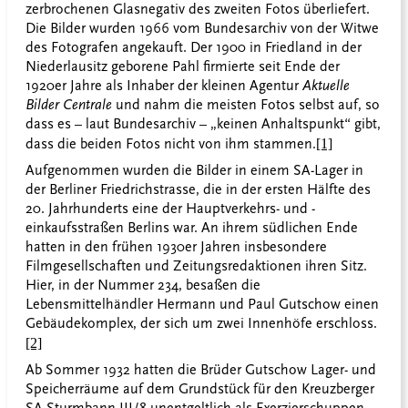
zerbrochenen Glasnegativ des zweiten Fotos überliefert.
Die Bilder wurden 1966 vom Bundesarchiv von der Witwe
des Fotografen angekauft. Der 1900 in Friedland in der
Niederlausitz geborene Pahl firmierte seit Ende der
1920er Jahre als Inhaber der kleinen Agentur
Aktuelle
Bilder Centrale
und nahm die meisten Fotos selbst auf, so
dass es – laut Bundesarchiv – „keinen Anhaltspunkt“ gibt,
dass die beiden Fotos nicht von ihm stammen.
[1]
Aufgenommen wurden die Bilder in einem SA-Lager in
der Berliner Friedrichstrasse, die in der ersten Hälfte des
20. Jahrhunderts eine der Hauptverkehrs- und -
einkaufsstraßen Berlins war. An ihrem südlichen Ende
hatten in den frühen 1930er Jahren insbesondere
Filmgesellschaften und Zeitungsredaktionen ihren Sitz.
Hier, in der Nummer 234, besaßen die
Lebensmittelhändler Hermann und Paul Gutschow einen
Gebäudekomplex, der sich um zwei Innenhöfe erschloss.
[2]
Ab Sommer 1932 hatten die Brüder Gutschow Lager- und
Speicherräume auf dem Grundstück für den Kreuzberger