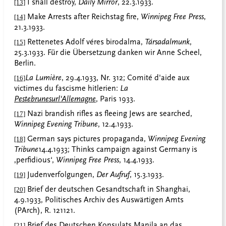
I shall destroy,
Daily Mirror
, 22.3.1933.
[13]
Make Arrests after Reichstag fire,
Winnipeg Free Press
,
[14]
21.3.1933.
Rettenetes Adolf véres birodalma,
Társadalmunk
,
[15]
25.3.1933.
Für die Übersetzung danken wir Anne Scheel,
Berlin.
La Lumière
, 29.4.1933, Nr. 312; Comité d'aide aux
[16]
victimes du fascisme hitlerien:
La
Peste
brune
sur
l'Allemagne
, Paris 1933.
Nazi brandish rifles as fleeing Jews are searched,
[17]
Winnipeg Evening Tribune
, 12.4.1933.
German says pictures propaganda,
Winnipeg Evening
[18]
Tribune
14.4.1933; Thinks campaign against Germany is
‚perfidious‘,
Winnipeg Free Press
, 14.4.1933.
Judenverfolgungen,
Der Aufruf
, 15.3.1933.
[19]
Brief der deutschen Gesandtschaft in Shanghai,
[20]
4.9.1933, Politisches Archiv des Auswärtigen Amts
(PArch), R. 121121.
Brief des Deutschen Konsulats Manila an das
[21]