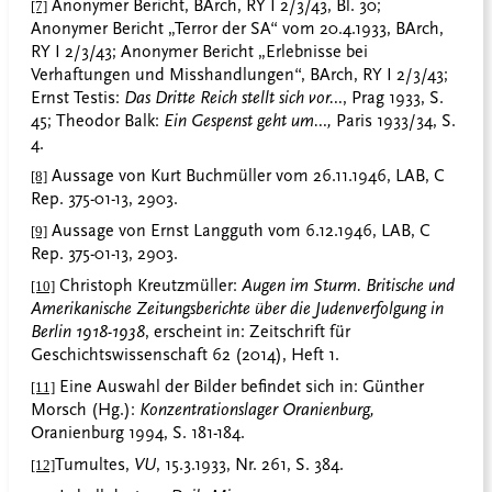
Anonymer Bericht, BArch, RY I 2/3/43, Bl. 30;
[7]
Anonymer Bericht „Terror der SA“ vom 20.4.1933, BArch,
RY I 2/3/43; Anonymer Bericht „Erlebnisse bei
Verhaftungen und Misshandlungen“, BArch, RY I 2/3/43;
Ernst Testis:
Das Dritte Reich stellt sich vor…
, Prag 1933, S.
45; Theodor Balk:
Ein Gespenst geht um…,
Paris 1933/34, S.
4.
Aussage von Kurt Buchmüller vom 26.11.1946, LAB, C
[8]
Rep. 375-01-13, 2903.
Aussage von Ernst Langguth vom 6.12.1946, LAB, C
[9]
Rep. 375-01-13, 2903.
Christoph Kreutzmüller:
Augen im Sturm. Britische und
[10]
Amerikanische Zeitungsberichte über die Judenverfolgung in
Berlin 1918-1938
, erscheint in: Zeitschrift für
Geschichtswissenschaft 62 (2014), Heft 1.
Eine Auswahl der Bilder befindet sich in: Günther
[11]
Morsch (Hg.):
Konzentrationslager Oranienburg,
Oranienburg 1994, S. 181-184.
Tumultes,
VU
, 15.3.1933, Nr. 261, S. 384.
[12]