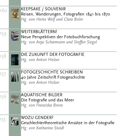
KEEPSAKE / SOUVENIR
160
Reisen, Wanderungen, Fotografien 1841 bis 1870
Hg. von Herta Wolf und Clara Bolin
WEITERBLÄTTERN!
159
Neue Perspektiven der Fotobuchforschung
Hg. von Anja Schürmann und Steffen Siegel
DIE ZUKUNFT DER FOTOGRAFIE
158
Hg. von Anton Holzer
FOTOGESCHICHTE SCHREIBEN
157
40 Jahre Zeitschrift Fotogeschichte
Hg. von Anton Holzer
AQUATISCHE BILDER
156
Die Fotografie und das Meer
Hg. von Franziska Brons
WOZU GENDER?
155
Geschlechtertheoretische Ansätze in der Fotografie
Hg. von Katharina Steidl