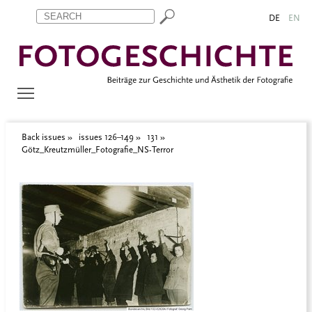
Zum Inhalt springen
Aktuelle Seite: Götz_Kreutzmüller_Fotografie_NS-Terror
DE
EN
Back issues
issues 126–149
131
Götz_Kreutzmüller_Fotografie_NS-Terror