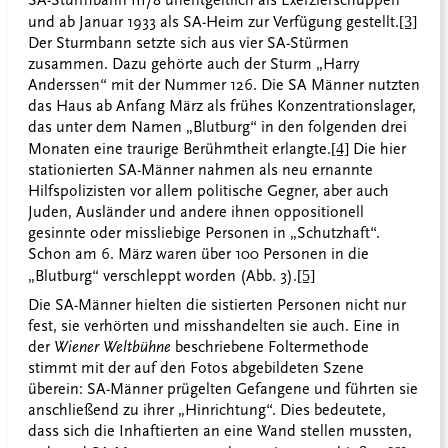
SA-Sturmbann III/8 unentgeltlich als Exerzierschuppen
und ab Januar 1933 als SA-Heim zur Verfügung gestellt.
[3]
Der Sturmbann setzte sich aus vier SA-Stürmen
zusammen. Dazu gehörte auch der Sturm „Harry
Anderssen“ mit der Nummer 126. Die SA Männer nutzten
das Haus ab Anfang März als frühes Konzentrationslager,
das unter dem Namen „Blutburg“ in den folgenden drei
Monaten eine traurige Berühmtheit erlangte.
[4]
Die hier
stationierten SA-Männer nahmen als neu ernannte
Hilfspolizisten vor allem politische Gegner, aber auch
Juden, Ausländer und andere ihnen oppositionell
gesinnte oder missliebige Personen in „Schutzhaft“.
Schon am 6. März waren über 100 Personen in die
„Blutburg“ verschleppt worden (Abb. 3).
[5]
Die SA-Männer hielten die sistierten Personen nicht nur
fest, sie verhörten und misshandelten sie auch. Eine in
der
Wiener Weltbühne
beschriebene Foltermethode
stimmt mit der auf den Fotos abgebildeten Szene
überein: SA-Männer prügelten Gefangene und führten sie
anschließend zu ihrer „Hinrichtung“. Dies bedeutete,
dass sich die Inhaftierten an eine Wand stellen mussten,