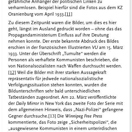
gefährliche Anhänger der politischen Linken zu
verharmlosen. Beispiel hierfür sind die Fotos aus dem KZ
Oranienburg vom April 1933.
[11]
Zu diesem Zeitpunkt waren die Bilder, um dies es hier
geht, längst im Ausland gedruckt worden – ohne das das
Propagandaministerium Einfluss auf ihre Deutung
nehmen konnte. Der erste bekannte Abdruck des Bildes
erschien in der französischen Illustrierten
VU
am 15. März
1933. Unter der Überschrift „Tumulte“ werden die
Personen als verhaftete Kommunisten beschrieben, die
von Nationalsozialisten nach Waffen durchsucht werden.
[12]
Weil die Bilder mit ihrer starken Aussagekraft
repräsentativ für jedwede
nationalsozialistische
Verfolgungssituation stehen konnten, wurden die
Bildunterschriften sehr bald unterschiedlichen
Tatbeständen zugeordnet. Am 22. März veröffentlichte
der
Daily Mirror
in New York das zweite Foto der Serie mit
dem allgemeinen Hinweis, dass „Nazi-Polizei“ gefangene
Gegner durchsuche.
[13]
Die
Winnipeg Free Press
kommentierte, das Foto zeige „Sicherheitspolizei“, die
„ausgewiesene Kommunisten in einem unterirdischen