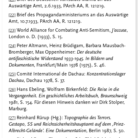
Auswärtige Amt, 2.6.1933, PArch AA, R. 121219.
Brief des Propagandaministeriums an das Auswärtige
[22]
Amt, 10.7.1933, PArch AA, R. 121219.
World Alliance for Combating Anti-Semitism,
J’accuse
,
[23]
London o. D. (1933), S. 15.
Peter Altmann, Heinz Brüdigam, Barbara Mausbach-
[24]
Bromberger, Max Oppenheimer:
Der deutsche
antifaschistische Widerstand 1933-1945. In Bildern und
Dokumenten
, Frankfurt/Main 1978 (1975), S. 46.
Comité International de Dachau:
Konzentrationslager
[25]
Dachau
, Dachau 1978, S. 37.
Hans Ebeling, Wolfram Birkenfeld:
Die Reise in die
[26]
Vergangenheit. Ein geschichtliches Arbeitsbuch, Braunschweig
1981
, S. 154. Für diesen Hinweis danken wir Dirk Stolper,
Marburg.
Reinhard Rürup (Hg.):
Topographie des Terrors.
[27]
Gestapo, SS und Reichssicherheitshauptamt auf dem ‚Prinz-
Albrecht-Gelände’.
Eine Dokumentation
, Berlin 1987, S. 50.