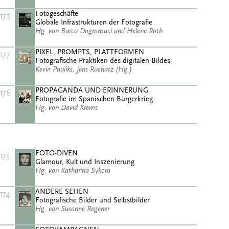
Fotogeschäfte
178
Globale Infrastrukturen der Fotografie
Hg. von Burcu Dogramaci und Helene Roth
PIXEL, PROMPTS, PLATTFORMEN
177
Fotografische Praktiken des digitalen Bildes
Kevin Pauliks, Jens Ruchatz (Hg.)
PROPAGANDA UND ERINNERUNG
176
Fotografie im Spanischen Bürgerkrieg
Hg. von David Krems
FOTO-DIVEN
175
Glamour, Kult und Inszenierung
Hg. von Katharina Sykora
ANDERE SEHEN
174
Fotografische Bilder und Selbstbilder
Hg. von Susanne Regener