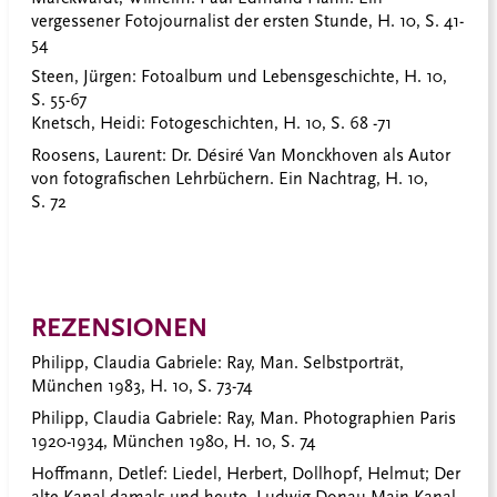
vergessener Fotojournalist der ersten Stunde, H. 10, S. 41-
54
Steen, Jürgen:
Fotoalbum und Lebensgeschichte, H. 10,
S. 55-67
Knetsch, Heidi: Fotogeschichten, H. 10, S. 68 -71
Roosens, Laurent:
Dr. Désiré Van Monckhoven als Autor
von fotografischen Lehrbüchern. Ein Nachtrag, H. 10,
S. 72
REZENSIONEN
Philipp, Claudia Gabriele
: Ray, Man. Selbstporträt,
München 1983, H. 10, S. 73-74
Philipp, Claudia Gabriele
: Ray, Man. Photographien Paris
1920-1934, München 1980, H. 10, S. 74
Hoffmann, Detlef
: Liedel, Herbert, Dollhopf, Helmut; Der
alte Kanal-damals und heute. Ludwig-Donau-Main-Kanal,