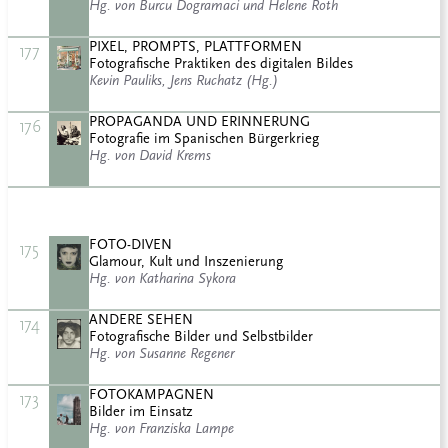
Hg. von Burcu Dogramaci und Helene Roth
PIXEL, PROMPTS, PLATTFORMEN
177
Fotografische Praktiken des digitalen Bildes
Kevin Pauliks, Jens Ruchatz (Hg.)
PROPAGANDA UND ERINNERUNG
176
Fotografie im Spanischen Bürgerkrieg
Hg. von David Krems
FOTO-DIVEN
175
Glamour, Kult und Inszenierung
Hg. von Katharina Sykora
ANDERE SEHEN
174
Fotografische Bilder und Selbstbilder
Hg. von Susanne Regener
FOTOKAMPAGNEN
173
Bilder im Einsatz
Hg. von Franziska Lampe