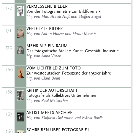
VERMESSENE BILDER
172
Von der Fotogrammetrie zur Bildforensik
Hg. von Mira Anneli Naß und Steffen Siegel
VERLETZTE BILDER
171
Hg. von Anton Holzer und Elmar Mauch
MEHR ALS EIN RAUM
170
Das fotografische Atelier: Kunst, Geschäft, Industrie
Hg. von Anne Vitten
VOM LICHTBILD ZUM FOTO
169
Zur westdeutschen Fotoszene der 1950er Jahre
Hg. von Clara Bolin
KRITIK DER AUTORSCHAFT
168
Fotografie als kollektives Unternehmen
Hg. von Paul Mellenthin
ARTIST MEETS ARCHIVE
167
Hg. von Stefanie Diekmann und Esther Ruelfs
SCHREIBEN ÜBER FOTOGRAFIE II
166