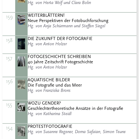
Hg. von Herta Wolf und Clara Bolin
WEITERBLÄTTERN!
159
Neue Perspektiven der Fotobuchforschung
Hg. von Anja Schürmann und Steffen Siegel
DIE ZUKUNFT DER FOTOGRAFIE
158
Hg. von Anton Holzer
FOTOGESCHICHTE SCHREIBEN
157
40 Jahre Zeitschrift Fotogeschichte
Hg. von Anton Holzer
AQUATISCHE BILDER
156
Die Fotografie und das Meer
Hg. von Franziska Brons
WOZU GENDER?
155
Geschlechtertheoretische Ansätze in der Fotografie
Hg. von Katharina Steidl
PROTESTFOTOGRAFIE
154
Hg. von Susanne Regener, Dorna Safaian, Simon Teune