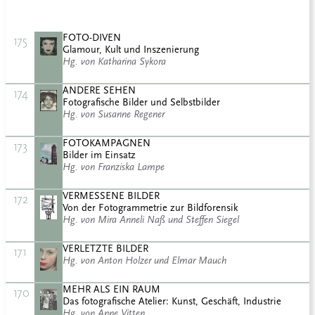
FOTO-DIVEN
175
Glamour, Kult und Inszenierung
Hg. von Katharina Sykora
ANDERE SEHEN
174
Fotografische Bilder und Selbstbilder
Hg. von Susanne Regener
FOTOKAMPAGNEN
173
Bilder im Einsatz
Hg. von Franziska Lampe
VERMESSENE BILDER
172
Von der Fotogrammetrie zur Bildforensik
Hg. von Mira Anneli Naß und Steffen Siegel
VERLETZTE BILDER
171
Hg. von Anton Holzer und Elmar Mauch
MEHR ALS EIN RAUM
170
Das fotografische Atelier: Kunst, Geschäft, Industrie
Hg. von Anne Vitten