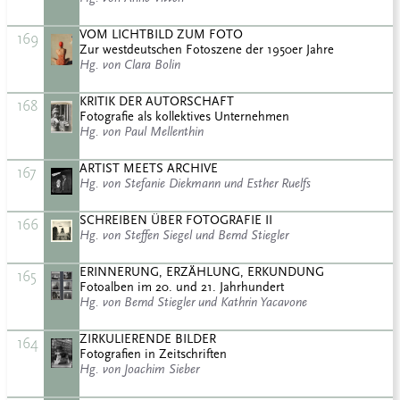
VOM LICHTBILD ZUM FOTO
169
Zur westdeutschen Fotoszene der 1950er Jahre
Hg. von Clara Bolin
KRITIK DER AUTORSCHAFT
168
Fotografie als kollektives Unternehmen
Hg. von Paul Mellenthin
ARTIST MEETS ARCHIVE
167
Hg. von Stefanie Diekmann und Esther Ruelfs
SCHREIBEN ÜBER FOTOGRAFIE II
166
Hg. von Steffen Siegel und Bernd Stiegler
ERINNERUNG, ERZÄHLUNG, ERKUNDUNG
165
Fotoalben im 20. und 21. Jahrhundert
Hg. von Bernd Stiegler und Kathrin Yacavone
ZIRKULIERENDE BILDER
164
Fotografien in Zeitschriften
Hg. von Joachim Sieber