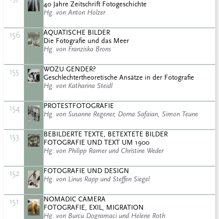
40 Jahre Zeitschrift Fotogeschichte
Hg. von Anton Holzer
AQUATISCHE BILDER
156
Die Fotografie und das Meer
Hg. von Franziska Brons
WOZU GENDER?
155
Geschlechtertheoretische Ansätze in der Fotografie
Hg. von Katharina Steidl
PROTESTFOTOGRAFIE
154
Hg. von Susanne Regener, Dorna Safaian, Simon Teune
BEBILDERTE TEXTE, BETEXTETE BILDER
153
FOTOGRAFIE UND TEXT UM 1900
Hg. von Philipp Ramer und Christine Weder
FOTOGRAFIE UND DESIGN
152
Hg. von Linus Rapp und Steffen Siegel
NOMADIC CAMERA
151
FOTOGRAFIE, EXIL, MIGRATION
Hg. von Burcu Dogramaci und Helene Roth