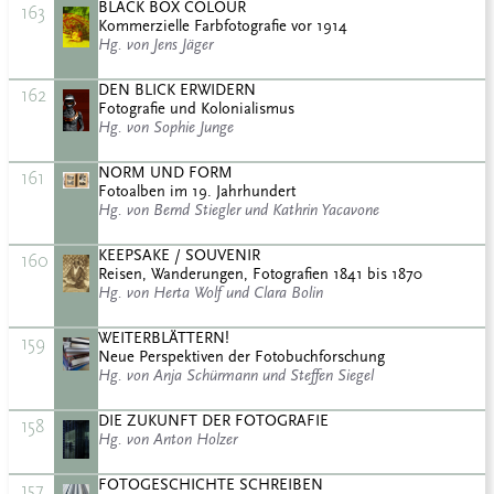
BLACK BOX COLOUR
163
Kommerzielle Farbfotografie vor 1914
Hg. von Jens Jäger
DEN BLICK ERWIDERN
162
Fotografie und Kolonialismus
Hg. von Sophie Junge
NORM UND FORM
161
Fotoalben im 19. Jahrhundert
Hg. von Bernd Stiegler und Kathrin Yacavone
KEEPSAKE / SOUVENIR
160
Reisen, Wanderungen, Fotografien 1841 bis 1870
Hg. von Herta Wolf und Clara Bolin
WEITERBLÄTTERN!
159
Neue Perspektiven der Fotobuchforschung
Hg. von Anja Schürmann und Steffen Siegel
DIE ZUKUNFT DER FOTOGRAFIE
158
Hg. von Anton Holzer
FOTOGESCHICHTE SCHREIBEN
157