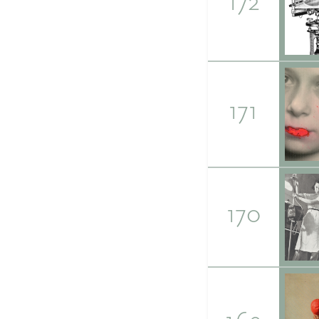
172
171
170