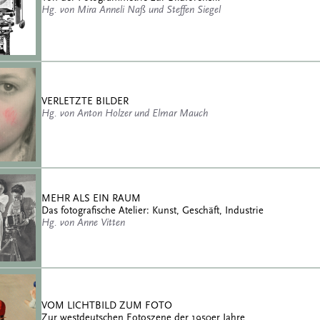
Hg. von Mira Anneli Naß und Steffen Siegel
VERLETZTE BILDER
Hg. von Anton Holzer und Elmar Mauch
MEHR ALS EIN RAUM
Das fotografische Atelier: Kunst, Geschäft, Industrie
Hg. von Anne Vitten
VOM LICHTBILD ZUM FOTO
Zur westdeutschen Fotoszene der 1950er Jahre