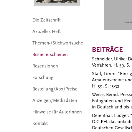
Die Zeitschrift
Aktuelles Heft
Themen-/Stichwortsuche
BEITRÄGE
Bisher erschienen
Schneider, Ulrike:
De
Verfahren, H. 59, S. 
Rezensionen
Starl, Timm
: "Einzi
Forschung
Amateurvereine und
H. 59, S. 15-32
Bestellung/Abo/Preise
Weise, Bernd
: Press
Anzeigen/Mediadaten
Fotografen und Reda
in Deutschland bis 1
Hinweise für AutorInnen
Derenthal, Ludger
:
D.G.PH. das unbedin
Kontakt
Deutschen Gesellscha