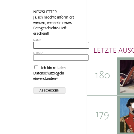
NEWSLETTER
Ja, ich möchte informiert
werden, wenn ein neues
Fotogeschichte-Heft
erscheint!
NAME
LETZTE AUS
E-MAIL*
Ich bin mit den
180
Datenschutzregeln
einverstanden*
179