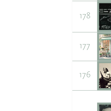
178
177
176