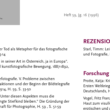
Heft 59, Jg. 16 (1996)
REZENSI
r Tod als Metapher für das fotografische
Starl, Timm
: Le
5-14
und Fotografie, 
g in seiner Art in Österreich, ja in Europa".
 kunstfotografische Bewegung, 1887-1892,
Forschung
efotografie. V. Probleme zwischen
Protte, Katja
: K
ktionen und der Beginn der Bildtelegrafie
Ersten Weltkrie
914, H. 59, S. 33-50
Deutschlands, H
 "Unter diesen Aspekten muss die
Vogel, Fritz Fran
gte Stiefkind bleiben." Die Gründung der
Haut zum visull
ft für Photographie, H. 59 , S. 51-59
erotischen und p