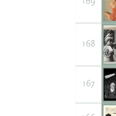
169
168
167