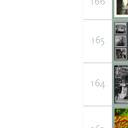
166
165
164