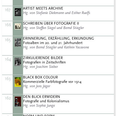
ARTIST MEETS ARCHIVE
167
Hg. von Stefanie Diekmann und Esther Ruelfs
SCHREIBEN ÜBER FOTOGRAFIE II
166
Hg. von Steffen Siegel und Bernd Stiegler
ERINNERUNG, ERZÄHLUNG, ERKUNDUNG
165
Fotoalben im 20. und 21. Jahrhundert
Hg. von Bernd Stiegler und Kathrin Yacavone
ZIRKULIERENDE BILDER
164
Fotografien in Zeitschriften
Hg. von Joachim Sieber
BLACK BOX COLOUR
163
Kommerzielle Farbfotografie vor 1914
Hg. von Jens Jäger
DEN BLICK ERWIDERN
162
Fotografie und Kolonialismus
Hg. von Sophie Junge