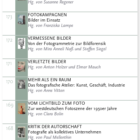
Hg. von Susanne Regener
FOTOKAMPAGNEN
173
Bilder im Einsatz
Hg. von Franziska Lampe
VERMESSENE BILDER
172
Von der Fotogrammetrie zur Bildforensik
Hg. von Mira Anneli Naß und Steffen Siegel
VERLETZTE BILDER
171
Hg. von Anton Holzer und Elmar Mauch
MEHR ALS EIN RAUM
170
Das fotografische Atelier: Kunst, Geschäft, Industrie
Hg. von Anne Vitten
VOM LICHTBILD ZUM FOTO
169
Zur westdeutschen Fotoszene der 1950er Jahre
Hg. von Clara Bolin
KRITIK DER AUTORSCHAFT
168
Fotografie als kollektives Unternehmen
Hg. von Paul Mellenthin