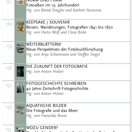
NORM UND FORM
161
Fotoalben im 19. Jahrhundert
Hg. von Bernd Stiegler und Kathrin Yacavone
KEEPSAKE / SOUVENIR
160
Reisen, Wanderungen, Fotografien 1841 bis 1870
Hg. von Herta Wolf und Clara Bolin
WEITERBLÄTTERN!
159
Neue Perspektiven der Fotobuchforschung
Hg. von Anja Schürmann und Steffen Siegel
DIE ZUKUNFT DER FOTOGRAFIE
158
Hg. von Anton Holzer
FOTOGESCHICHTE SCHREIBEN
157
40 Jahre Zeitschrift Fotogeschichte
Hg. von Anton Holzer
AQUATISCHE BILDER
156
Die Fotografie und das Meer
Hg. von Franziska Brons
WOZU GENDER?
155