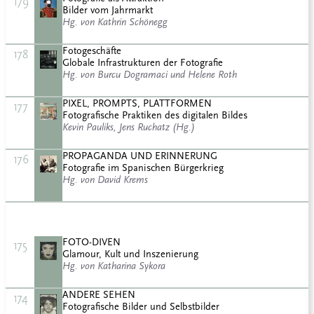
179
Bilder vom Jahrmarkt
Hg. von Kathrin Schönegg
Fotogeschäfte
178
Globale Infrastrukturen der Fotografie
Hg. von Burcu Dogramaci und Helene Roth
PIXEL, PROMPTS, PLATTFORMEN
177
Fotografische Praktiken des digitalen Bildes
Kevin Pauliks, Jens Ruchatz (Hg.)
PROPAGANDA UND ERINNERUNG
176
Fotografie im Spanischen Bürgerkrieg
Hg. von David Krems
FOTO-DIVEN
175
Glamour, Kult und Inszenierung
Hg. von Katharina Sykora
ANDERE SEHEN
174
Fotografische Bilder und Selbstbilder