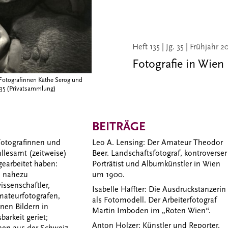
Heft 135 | Jg. 35 | Frühjahr 2
Fotografie in Wien
Fotografinnen Käthe Serog und
935 (Privatsammlung)
BEITRÄGE
 Fotografinnen und
Leo A. Lensing: Der Amateur Theodor
allesamt (zeitweise)
Beer. Landschaftsfotograf, kontroverser
gearbeitet haben:
Porträtist und Albumkünstler in Wien
n nahezu
um 1900.
ssenschaftler,
Isabelle Haffter: Die Ausdruckstänzerin
Amateurfotografen,
als Fotomodell. Der Arbeiterfotograf
nen Bildern in
Martin Imboden im „Roten Wien“.
arkeit geriet;
Anton Holzer: Künstler und Reporter.
nen aus der Schweiz