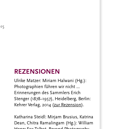
015
REZENSIONEN
Ulrike Matzer: Miriam Halwani (Hg.):
Photographien führen wir nicht ...
Erinnerungen des Sammlers Erich
Stenger (1878–1957), Heidelberg, Berlin:
Kehrer Verlag, 2014 (
zur Rezension
).
Katharina Steidl: Mirjam Brusius, Katrina
Dean, Chitra Ramalingam (Hg.): William
Henry Fox Talbot. Beyond Photography,