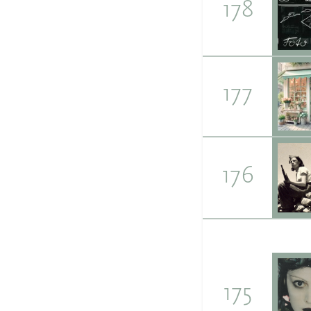
178
177
176
175