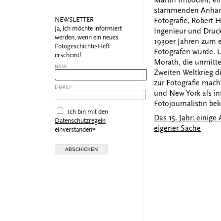
stammenden Anhän
NEWSLETTER
Fotografie, Robert 
Ja, ich möchte informiert
Ingenieur und Druckg
werden, wenn ein neues
1930er Jahren zum e
Fotogeschichte-Heft
Fotografen wurde. U
erscheint!
Morath, die unmitt
NAME
Zweiten Weltkrieg di
zur Fotografie macht
E-MAIL*
und New York als int
Fotojournalistin be
Ich bin mit den
Das 15. Jahr: einig
Datenschutzregeln
eigener Sache
einverstanden*