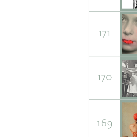
171
170
169