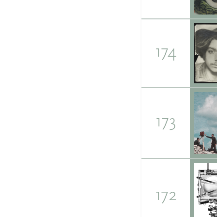
174
173
172