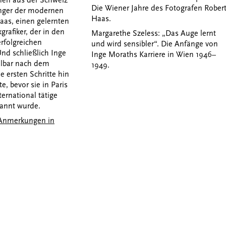
Die Wiener Jahre des Fotografen Rober
ger der modernen
Haas.
Haas, einen gelernten
rafiker, der in den
Margarethe Szeless: „Das Auge lernt
rfolgreichen
und wird sensibler“.
Die Anfänge von
nd schließlich Inge
Inge Moraths Karriere in Wien 1946–
elbar nach dem
1949.
e ersten Schritte hin
e, bevor sie in Paris
ernational tätige
kannt wurde.
e Anmerkungen in