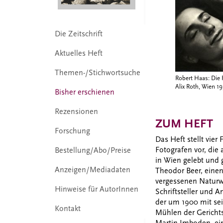
Die Zeitschrift
Aktuelles Heft
Themen-/Stichwortsuche
Robert Haas: Die 
Alix Roth, Wien 1
Bisher erschienen
Rezensionen
ZUM HEFT
Forschung
Das Heft stellt vier
Fotografen vor, die 
Bestellung/Abo/Preise
in Wien gelebt und 
Anzeigen/Mediadaten
Theodor Beer, eine
vergessenen Naturwi
Hinweise für AutorInnen
Schriftsteller und 
der um 1900 mit sei
Kontakt
Mühlen der Gerichtsb
Martin Imboden, ei