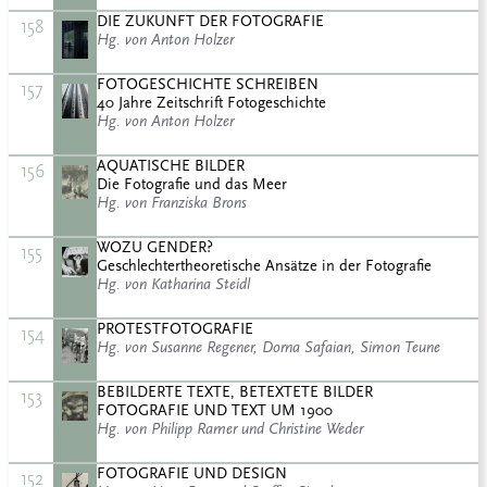
DIE ZUKUNFT DER FOTOGRAFIE
158
Hg. von Anton Holzer
FOTOGESCHICHTE SCHREIBEN
157
40 Jahre Zeitschrift Fotogeschichte
Hg. von Anton Holzer
AQUATISCHE BILDER
156
Die Fotografie und das Meer
Hg. von Franziska Brons
WOZU GENDER?
155
Geschlechtertheoretische Ansätze in der Fotografie
Hg. von Katharina Steidl
PROTESTFOTOGRAFIE
154
Hg. von Susanne Regener, Dorna Safaian, Simon Teune
BEBILDERTE TEXTE, BETEXTETE BILDER
153
FOTOGRAFIE UND TEXT UM 1900
Hg. von Philipp Ramer und Christine Weder
FOTOGRAFIE UND DESIGN
152