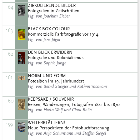
ZIRKULIERENDE BILDER
164
Fotografien in Zeitschriften
Hg. von Joachim Sieber
BLACK BOX COLOUR
163
Kommerzielle Farbfotografie vor 1914
Hg. von Jens Jäger
DEN BLICK ERWIDERN
162
Fotografie und Kolonialismus
Hg. von Sophie Junge
NORM UND FORM
161
Fotoalben im 19. Jahrhundert
Hg. von Bernd Stiegler und Kathrin Yacavone
KEEPSAKE / SOUVENIR
160
Reisen, Wanderungen, Fotografien 1841 bis 1870
Hg. von Herta Wolf und Clara Bolin
WEITERBLÄTTERN!
159
Neue Perspektiven der Fotobuchforschung
Hg. von Anja Schürmann und Steffen Siegel