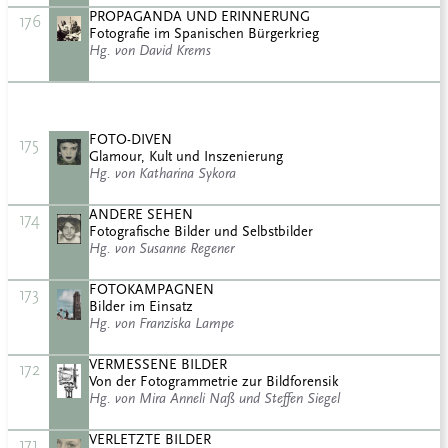
PROPAGANDA UND ERINNERUNG
176
Fotografie im Spanischen Bürgerkrieg
Hg. von David Krems
FOTO-DIVEN
175
Glamour, Kult und Inszenierung
Hg. von Katharina Sykora
ANDERE SEHEN
174
Fotografische Bilder und Selbstbilder
Hg. von Susanne Regener
FOTOKAMPAGNEN
173
Bilder im Einsatz
Hg. von Franziska Lampe
VERMESSENE BILDER
172
Von der Fotogrammetrie zur Bildforensik
Hg. von Mira Anneli Naß und Steffen Siegel
VERLETZTE BILDER
171