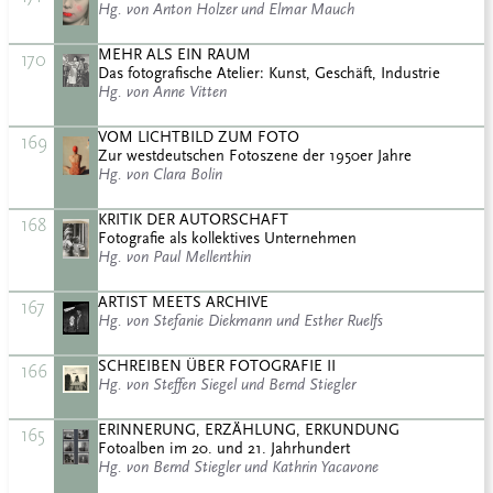
Hg. von Anton Holzer und Elmar Mauch
MEHR ALS EIN RAUM
170
Das fotografische Atelier: Kunst, Geschäft, Industrie
Hg. von Anne Vitten
VOM LICHTBILD ZUM FOTO
169
Zur westdeutschen Fotoszene der 1950er Jahre
Hg. von Clara Bolin
KRITIK DER AUTORSCHAFT
168
Fotografie als kollektives Unternehmen
Hg. von Paul Mellenthin
ARTIST MEETS ARCHIVE
167
Hg. von Stefanie Diekmann und Esther Ruelfs
SCHREIBEN ÜBER FOTOGRAFIE II
166
Hg. von Steffen Siegel und Bernd Stiegler
ERINNERUNG, ERZÄHLUNG, ERKUNDUNG
165
Fotoalben im 20. und 21. Jahrhundert
Hg. von Bernd Stiegler und Kathrin Yacavone