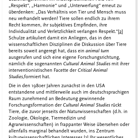
„Respekt“, „Harmonie“ und „Unterwerfung“ erneut zu
überdenken: „Das Verhältnis von Tier und Mensch muss
neu verhandelt werden! Tiere sollen endlich zu ihrem
Recht kommen, ihr subjektives Empfinden, ihre
Individualität und Verletzlichkeit verlangen Respekt.“
[2]
Schulze artikuliert damit ein Anliegen, das in den
wissenschaftlichen Disziplinen die Diskussion über Tiere
bereits soweit angeregt hat, dass ein
animal turn
ausgerufen und sich eine eigene Forschungsrichtung,
nämlich die sogenannten
Cultural Animal Studies
mit ihrer
interventionistischen Facette der
Critical Animal
Studies
,
formiert hat.
Die in den 1980er Jahren zunächst in den USA
entstandene und mittlerweile auch im deutschsprachigen
Raum zunehmend an Bedeutung gewinnende
Forschungsformation der
Cultural Animal Studies
rückt
Tiere, die zuvor jenseits der Naturwissenschaften (d.h. in
Zoologie, Ökologie, Tiermedizin und
Agrarwissenschaften) in frappanter Weise übersehen oder
allenfalls marginal behandelt wurden, ins Zentrum
kulturwissenschaftlichen Interesses.
[3]
Ihr wesentliches