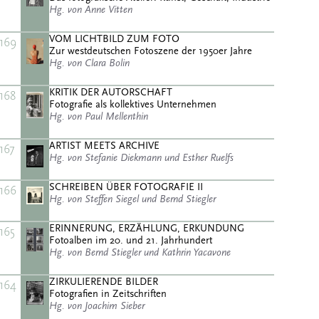
Hg. von Anne Vitten
VOM LICHTBILD ZUM FOTO
169
Zur westdeutschen Fotoszene der 1950er Jahre
Hg. von Clara Bolin
KRITIK DER AUTORSCHAFT
168
Fotografie als kollektives Unternehmen
Hg. von Paul Mellenthin
ARTIST MEETS ARCHIVE
167
Hg. von Stefanie Diekmann und Esther Ruelfs
SCHREIBEN ÜBER FOTOGRAFIE II
166
Hg. von Steffen Siegel und Bernd Stiegler
ERINNERUNG, ERZÄHLUNG, ERKUNDUNG
165
Fotoalben im 20. und 21. Jahrhundert
Hg. von Bernd Stiegler und Kathrin Yacavone
ZIRKULIERENDE BILDER
164
Fotografien in Zeitschriften
Hg. von Joachim Sieber