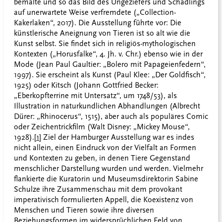
bemalte und so das Bild des Ungeziefers und Schädlings
auf unerwartete Weise verfremdete („Collection-
Kakerlaken“, 2017). Die Ausstellung führte vor: Die
künstlerische Aneignung von Tieren ist so alt wie die
Kunst selbst. Sie findet sich in religiös-mythologischen
Kontexten („Horusfalke“, 4. Jh. v. Chr.) ebenso wie in der
Mode (Jean Paul Gaultier: „Bolero mit Papageienfedern“,
1997). Sie erscheint als Kunst (Paul Klee: „Der Goldfisch“,
1925) oder Kitsch (Johann Gottfried Becker:
„Eberkopfterrine mit Untersatz“, um 1748/53), als
Illustration in naturkundlichen Abhandlungen (Albrecht
Dürer: „Rhinocerus“, 1515), aber auch als populäres Comic
oder Zeichentrickfilm (Walt Disney: „Mickey Mouse“,
1928).
[1]
Ziel der Hamburger Ausstellung war es indes
nicht allein, einen Eindruck von der Vielfalt an Formen
und Kontexten zu geben, in denen Tiere Gegenstand
menschlicher Darstellung wurden und werden. Vielmehr
flankierte die Kuratorin und Museumsdirektorin Sabine
Schulze ihre Zusammenschau mit dem provokant
imperativisch formulierten Appell, die Koexistenz von
Menschen und Tieren sowie ihre diversen
Beziehungsformen im widersprüchlichen Feld von