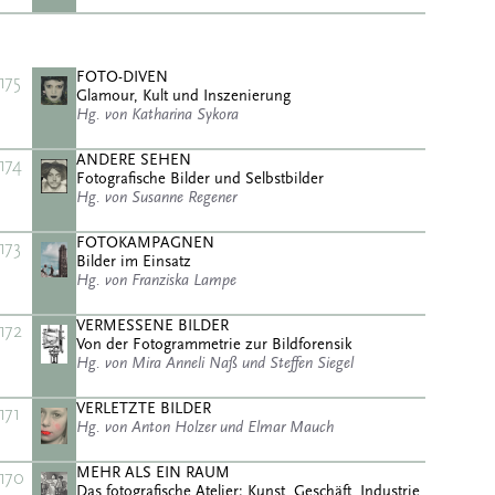
FOTO-DIVEN
175
Glamour, Kult und Inszenierung
Hg. von Katharina Sykora
ANDERE SEHEN
174
Fotografische Bilder und Selbstbilder
Hg. von Susanne Regener
FOTOKAMPAGNEN
173
Bilder im Einsatz
Hg. von Franziska Lampe
VERMESSENE BILDER
172
Von der Fotogrammetrie zur Bildforensik
Hg. von Mira Anneli Naß und Steffen Siegel
VERLETZTE BILDER
171
Hg. von Anton Holzer und Elmar Mauch
MEHR ALS EIN RAUM
170
Das fotografische Atelier: Kunst, Geschäft, Industrie