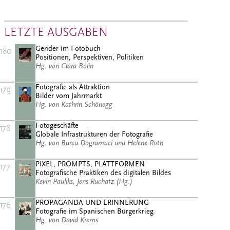
LETZTE AUSGABEN
Gender im Fotobuch
180
Positionen, Perspektiven, Politiken
Hg. von Clara Bolin
Fotografie als Attraktion
179
Bilder vom Jahrmarkt
Hg. von Kathrin Schönegg
Fotogeschäfte
178
Globale Infrastrukturen der Fotografie
Hg. von Burcu Dogramaci und Helene Roth
PIXEL, PROMPTS, PLATTFORMEN
177
Fotografische Praktiken des digitalen Bildes
Kevin Pauliks, Jens Ruchatz (Hg.)
PROPAGANDA UND ERINNERUNG
176
Fotografie im Spanischen Bürgerkrieg
Hg. von David Krems