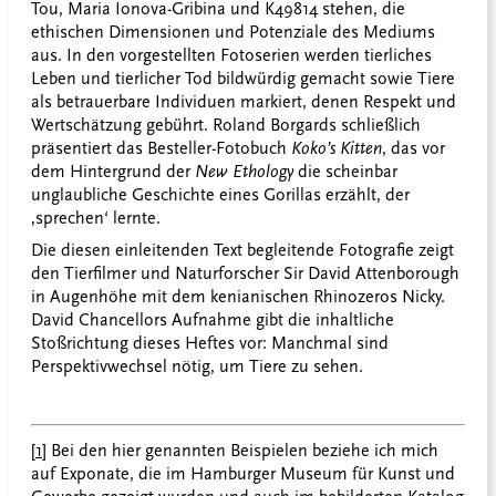
Tou, Maria Ionova-Gribina und K49814 stehen, die
ethischen Dimensionen und Potenziale des Mediums
aus. In den vorgestellten Fotoserien werden tierliches
Leben und tierlicher Tod bildwürdig gemacht sowie Tiere
als betrauerbare Individuen markiert, denen Respekt und
Wertschätzung gebührt. Roland Borgards schließlich
präsentiert das Besteller-Fotobuch
Koko’s Kitten
, das vor
dem Hintergrund der
New Ethology
die scheinbar
unglaubliche Geschichte eines Gorillas erzählt, der
‚sprechen‘ lernte.
Die diesen einleitenden Text begleitende Fotografie zeigt
den Tierfilmer und Naturforscher Sir David Attenborough
in Augenhöhe mit dem kenianischen Rhinozeros Nicky.
David Chancellors Aufnahme gibt die inhaltliche
Stoßrichtung dieses Heftes vor: Manchmal sind
Perspektivwechsel nötig, um Tiere zu sehen.
[1]
Bei den hier genannten Beispielen beziehe ich mich
auf Exponate, die im Hamburger Museum für Kunst und