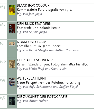
BLACK BOX COLOUR
163
Kommerzielle Farbfotografie vor 1914
Hg. von Jens Jäger
DEN BLICK ERWIDERN
162
Fotografie und Kolonialismus
Hg. von Sophie Junge
NORM UND FORM
161
Fotoalben im 19. Jahrhundert
Hg. von Bernd Stiegler und Kathrin Yacavone
KEEPSAKE / SOUVENIR
160
Reisen, Wanderungen, Fotografien 1841 bis 1870
Hg. von Herta Wolf und Clara Bolin
WEITERBLÄTTERN!
159
Neue Perspektiven der Fotobuchforschung
Hg. von Anja Schürmann und Steffen Siegel
DIE ZUKUNFT DER FOTOGRAFIE
158
Hg. von Anton Holzer