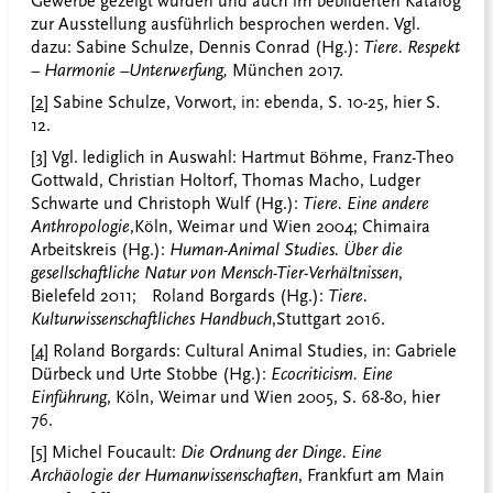
Gewerbe gezeigt wurden und auch im bebilderten Katalog
zur Ausstellung ausführlich besprochen werden. Vgl.
dazu: Sabine Schulze, Dennis Conrad (Hg.):
Tiere. Respekt
– Harmonie –Unterwerfung,
München 2017.
[2]
Sabine Schulze, Vorwort, in: ebenda, S. 10-25, hier S.
12.
[3]
Vgl. lediglich in Auswahl: Hartmut Böhme, Franz-Theo
Gottwald, Christian Holtorf, Thomas Macho, Ludger
Schwarte und Christoph Wulf (Hg.):
Tiere. Eine andere
Anthropologie
,
Köln, Weimar und Wien 2004; Chimaira
Arbeitskreis (Hg.):
Human-Animal Studies. Über die
gesellschaftliche Natur von Mensch-Tier-Verhältnissen
,
Bielefeld 2011; Roland Borgards (Hg.):
Tiere.
Kulturwissenschaftliches Handbuch
,
Stuttgart 2016.
[4]
Roland Borgards: Cultural Animal Studies, in: Gabriele
Dürbeck und Urte Stobbe (Hg.):
Ecocriticism. Eine
Einführung
, Köln, Weimar und Wien 2005, S. 68-80, hier
76.
[5]
Michel Foucault:
Die Ordnung der Dinge. Eine
Archäologie der Humanwissenschaften
, Frankfurt am Main