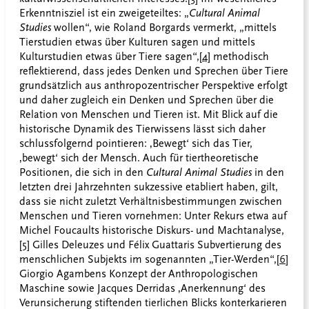
Erkenntnisziel ist ein zweigeteiltes: „
Cultural Animal
Studies
wollen“, wie Roland Borgards vermerkt, „mittels
Tierstudien etwas über Kulturen sagen und mittels
Kulturstudien etwas über Tiere sagen“,
[4]
methodisch
reflektierend, dass jedes Denken und Sprechen über Tiere
grundsätzlich aus anthropozentrischer Perspektive erfolgt
und daher zugleich ein Denken und Sprechen über die
Relation von Menschen und Tieren ist. Mit Blick auf die
historische Dynamik des Tierwissens lässt sich daher
schlussfolgernd pointieren: ‚Bewegt‘ sich das Tier,
‚bewegt‘ sich der Mensch. Auch für tiertheoretische
Positionen, die sich in den
Cultural Animal Studies
in den
letzten drei Jahrzehnten sukzessive etabliert haben, gilt,
dass sie nicht zuletzt Verhältnisbestimmungen zwischen
Menschen und Tieren vornehmen: Unter Rekurs etwa auf
Michel Foucaults historische Diskurs- und Machtanalyse,
[5]
Gilles Deleuzes und Félix Guattaris Subvertierung des
menschlichen Subjekts im sogenannten „Tier-Werden“,
[6]
Giorgio Agambens Konzept der Anthropologischen
Maschine sowie Jacques Derridas ‚Anerkennung‘ des
Verunsicherung stiftenden tierlichen Blicks konterkarieren