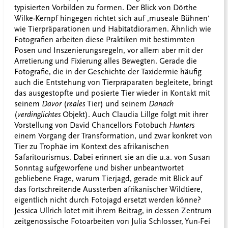
typisierten Vorbilden zu formen. Der Blick von Dörthe
Wilke-Kempf hingegen richtet sich auf ‚museale Bühnen‘
wie Tierpräparationen und Habitatdioramen. Ähnlich wie
Fotografien arbeiten diese Praktiken mit bestimmten
Posen und Inszenierungsregeln, vor allem aber mit der
Arretierung und Fixierung alles Bewegten. Gerade die
Fotografie, die in der Geschichte der Taxidermie häufig
auch die Entstehung von Tierpräparaten begleitete, bringt
das ausgestopfte und posierte Tier wieder in Kontakt mit
seinem
Davor
(
reales
Tier) und seinem
Danach
(
verdinglichtes
Objekt). Auch Claudia Lillge folgt mit ihrer
Vorstellung von David Chancellors Fotobuch
Hunters
einem Vorgang der Transformation, und zwar konkret von
Tier zu Trophäe im Kontext des afrikanischen
Safaritourismus. Dabei erinnert sie an die u.a. von Susan
Sonntag aufgeworfene und bisher unbeantwortet
gebliebene Frage, warum Tierjagd, gerade mit Blick auf
das fortschreitende Aussterben afrikanischer Wildtiere,
eigentlich nicht durch Fotojagd ersetzt werden könne?
Jessica Ullrich lotet mit ihrem Beitrag, in dessen Zentrum
zeitgenössische Fotoarbeiten von Julia Schlosser, Yun-Fei