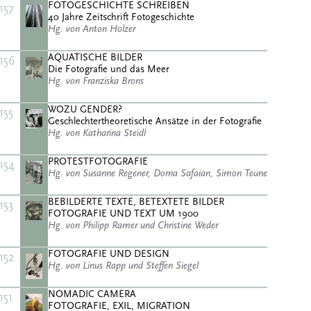
FOTOGESCHICHTE SCHREIBEN
157
40 Jahre Zeitschrift Fotogeschichte
Hg. von Anton Holzer
AQUATISCHE BILDER
156
Die Fotografie und das Meer
Hg. von Franziska Brons
WOZU GENDER?
155
Geschlechtertheoretische Ansätze in der Fotografie
Hg. von Katharina Steidl
PROTESTFOTOGRAFIE
154
Hg. von Susanne Regener, Dorna Safaian, Simon Teune
BEBILDERTE TEXTE, BETEXTETE BILDER
153
FOTOGRAFIE UND TEXT UM 1900
Hg. von Philipp Ramer und Christine Weder
FOTOGRAFIE UND DESIGN
152
Hg. von Linus Rapp und Steffen Siegel
NOMADIC CAMERA
151
FOTOGRAFIE, EXIL, MIGRATION