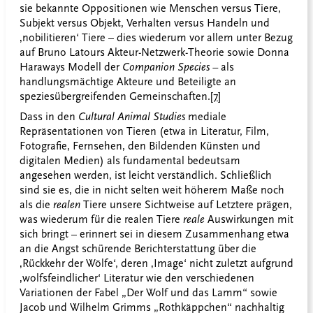
sie bekannte Oppositionen wie Menschen versus Tiere,
Subjekt versus Objekt, Verhalten versus Handeln und
‚nobilitieren‘ Tiere – dies wiederum vor allem unter Bezug
auf Bruno Latours Akteur-Netzwerk-Theorie sowie Donna
Haraways Modell der
Companion Species –
als
handlungsmächtige Akteure und Beteiligte an
speziesübergreifenden Gemeinschaften.
[7]
Dass in den
Cultural Animal Studies
mediale
Repräsentationen von Tieren (etwa in Literatur, Film,
Fotografie, Fernsehen, den Bildenden Künsten und
digitalen Medien) als fundamental bedeutsam
angesehen werden, ist leicht verständlich. Schließlich
sind sie es, die in nicht selten weit höherem Maße noch
als die
realen
Tiere unsere Sichtweise auf Letztere prägen,
was wiederum für die realen Tiere
reale
Auswirkungen mit
sich bringt – erinnert sei in diesem Zusammenhang etwa
an die Angst schürende Berichterstattung über die
‚Rückkehr der Wölfe‘, deren ‚Image‘ nicht zuletzt aufgrund
‚wolfsfeindlicher‘ Literatur wie den verschiedenen
Variationen der Fabel „Der Wolf und das Lamm“ sowie
Jacob und Wilhelm Grimms „Rothkäppchen“ nachhaltig