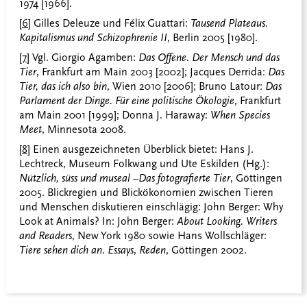
1974 [1966].
[6]
Gilles Deleuze und Félix Guattari:
Tausend Plateaus.
Kapitalismus und Schizophrenie II
, Berlin 2005 [1980].
[7]
Vgl. Giorgio Agamben:
Das Offene. Der Mensch und das
Tier
, Frankfurt am Main 2003 [2002]; Jacques Derrida:
Das
Tier, das ich also bin
, Wien 2010 [2006]; Bruno Latour:
Das
Parlament der Dinge. Für eine politische Ökologie
, Frankfurt
am Main 2001 [1999]; Donna J. Haraway:
When Species
Meet
, Minnesota 2008.
[8]
Einen ausgezeichneten Überblick bietet: Hans J.
Lechtreck, Museum Folkwang und Ute Eskilden (Hg.):
Nützlich, süss und museal –Das fotografierte Tier
, Göttingen
2005. Blickregien und Blickökonomien zwischen Tieren
und Menschen diskutieren einschlägig: John Berger: Why
Look at Animals? In: John Berger:
About Looking. Writers
and Readers
, New York 1980 sowie Hans Wollschläger:
Tiere sehen dich an. Essays
,
Reden
, Göttingen 2002.