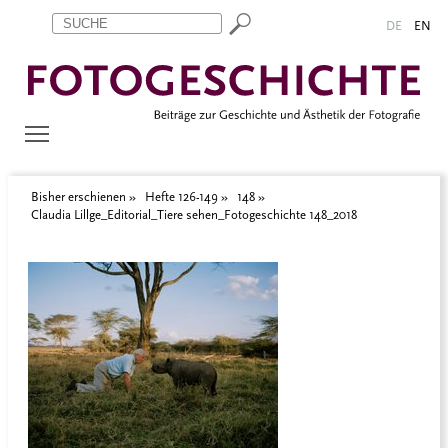
Zum Inhalt springen
Aktuelle Seite: Claudia Lillge_Editorial_Tiere sehen_Fotogeschic
DE
EN
Bisher erschienen
Hefte 126-149
148
Claudia Lillge_Editorial_Tiere sehen_Fotogeschichte 148_2018