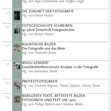
Hg. von Anja Schürmann und Steffen Siegel
DIE ZUKUNFT DER FOTOGRAFIE
158
Hg. von Anton Holzer
FOTOGESCHICHTE SCHREIBEN
157
40 Jahre Zeitschrift Fotogeschichte
Hg. von Anton Holzer
AQUATISCHE BILDER
156
Die Fotografie und das Meer
Hg. von Franziska Brons
WOZU GENDER?
155
Geschlechtertheoretische Ansätze in der Fotografie
Hg. von Katharina Steidl
PROTESTFOTOGRAFIE
154
Hg. von Susanne Regener, Dorna Safaian, Simon Teune
BEBILDERTE TEXTE, BETEXTETE BILDER
153
FOTOGRAFIE UND TEXT UM 1900
Hg. von Philipp Ramer und Christine Weder