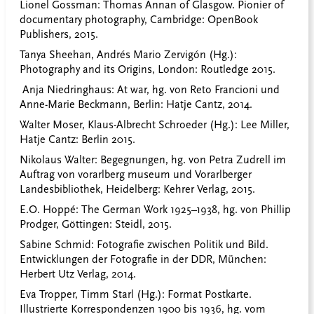
Lionel Gossman: Thomas Annan of Glasgow. Pionier of
documentary photography, Cambridge: OpenBook
Publishers, 2015.
Tanya Sheehan, Andrés Mario Zervigón (Hg.):
Photography and its Origins, London: Routledge 2015.
Anja Niedringhaus: At war, hg. von Reto Francioni und
Anne-Marie Beckmann, Berlin: Hatje Cantz, 2014.
Walter Moser, Klaus-Albrecht Schroeder (Hg.): Lee Miller,
Hatje Cantz: Berlin 2015.
Nikolaus Walter: Begegnungen, hg. von Petra Zudrell im
Auftrag von vorarlberg museum und Vorarlberger
Landesbibliothek, Heidelberg: Kehrer Verlag, 2015.
E.O. Hoppé: The German Work 1925–1938, hg. von Phillip
Prodger, Göttingen: Steidl, 2015.
Sabine Schmid: Fotografie zwischen Politik und Bild.
Entwicklungen der Fotografie in der DDR, München:
Herbert Utz Verlag, 2014.
Eva Tropper, Timm Starl (Hg.): Format Postkarte.
Illustrierte Korrespondenzen 1900 bis 1936, hg. vom