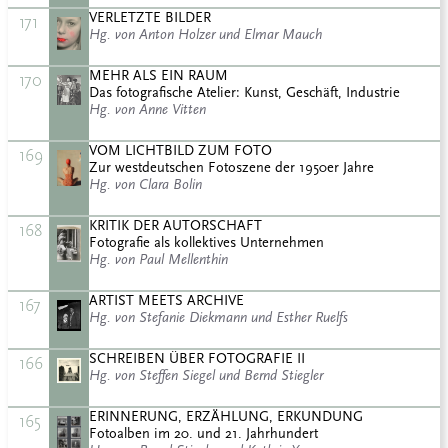
VERLETZTE BILDER
171
Hg. von Anton Holzer und Elmar Mauch
MEHR ALS EIN RAUM
170
Das fotografische Atelier: Kunst, Geschäft, Industrie
Hg. von Anne Vitten
VOM LICHTBILD ZUM FOTO
169
Zur westdeutschen Fotoszene der 1950er Jahre
Hg. von Clara Bolin
KRITIK DER AUTORSCHAFT
168
Fotografie als kollektives Unternehmen
Hg. von Paul Mellenthin
ARTIST MEETS ARCHIVE
167
Hg. von Stefanie Diekmann und Esther Ruelfs
SCHREIBEN ÜBER FOTOGRAFIE II
166
Hg. von Steffen Siegel und Bernd Stiegler
ERINNERUNG, ERZÄHLUNG, ERKUNDUNG
165
Fotoalben im 20. und 21. Jahrhundert