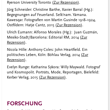
Ryerson University Toronto (
Zur Rezension
).
Jürg Schneider: Christine Barthe, Xavier Barral (Hg.):
Begegnungen auf Feuerland. Selk’nam. Yámana.
Kawesqar. Fotografien von Martin Gusinde 1918–1924,
Ostfildern: Hatje Cantz, 2015 (
Zur Rezension
).
Ulrich Eumann: Alfonso Morales (Hg.): Juan Guzmán,
Mexiko-Stadt/Barcelona: Editorial RM, 2014 (
Zur
Rezension
).
Nicola Hille: Anthony Coles: John Heartfield. Ein
politisches Leben, Köln: Böhlau Verlag, 2014 (
Zur
Rezension
).
Evelyn Runge: Katharina Sykora: Willy Maywald. Fotograf
und Kosmopolit. Porträts, Mode, Reportagen, Bielefeld:
Kerber Verlag, 2015 (
Zur Rezension
).
FORSCHUNG