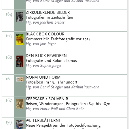
Hg. von Bernd Stiegler und Kathrin Yacavone
ZIRKULIERENDE BILDER
164
Fotografien in Zeitschriften
Hg. von Joachim Sieber
BLACK BOX COLOUR
163
Kommerzielle Farbfotografie vor 1914
Hg. von Jens Jäger
DEN BLICK ERWIDERN
162
Fotografie und Kolonialismus
Hg. von Sophie Junge
NORM UND FORM
161
Fotoalben im 19. Jahrhundert
Hg. von Bernd Stiegler und Kathrin Yacavone
KEEPSAKE / SOUVENIR
160
Reisen, Wanderungen, Fotografien 1841 bis 1870
Hg. von Herta Wolf und Clara Bolin
WEITERBLÄTTERN!
159
Neue Perspektiven der Fotobuchforschung