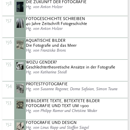
DIE ZUKUNFT DER FOTOGRAFIE
158
Hg. von Anton Holzer
FOTOGESCHICHTE SCHREIBEN
157
40 Jahre Zeitschrift Fotogeschichte
Hg. von Anton Holzer
AQUATISCHE BILDER
156
Die Fotografie und das Meer
Hg. von Franziska Brons
WOZU GENDER?
155
Geschlechtertheoretische Ansätze in der Fotografie
Hg. von Katharina Steidl
PROTESTFOTOGRAFIE
154
Hg. von Susanne Regener, Dorna Safaian, Simon Teune
BEBILDERTE TEXTE, BETEXTETE BILDER
153
FOTOGRAFIE UND TEXT UM 1900
Hg. von Philipp Ramer und Christine Weder
FOTOGRAFIE UND DESIGN
152
Hg. von Linus Rapp und Steffen Siegel