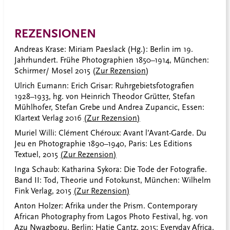
REZENSIONEN
Andreas Krase: Miriam Paeslack (Hg.): Berlin im 19.
Jahrhundert. Frühe Photographien 1850–1914, München:
Schirmer/ Mosel 2015 (
Zur Rezension
)
Ulrich Eumann: Erich Grisar: Ruhrgebietsfotografien
1928–1933, hg. von Heinrich Theodor Grütter, Stefan
Mühlhofer, Stefan Grebe und Andrea Zupancic, Essen:
Klartext Verlag 2016
(Zur Rezension)
Muriel Willi: Clément Chéroux: Avant l’Avant-Garde. Du
Jeu en Photographie 1890–1940, Paris: Les Editions
Textuel, 2015
(Zur Rezension)
Inga Schaub: Katharina Sykora: Die Tode der Fotografie.
Band II: Tod, Theorie und Fotokunst, München: Wilhelm
Fink Verlag, 2015
(Zur Rezension)
Anton Holzer: Afrika under the Prism. Contemporary
African Photography from Lagos Photo Festival, hg. von
Azu Nwagbogu, Berlin: Hatje Cantz, 2015; Everyday Africa.