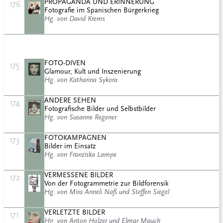
PROPAGANDA UND ERINNERUNG
176
Fotografie im Spanischen Bürgerkrieg
Hg. von David Krems
FOTO-DIVEN
175
Glamour, Kult und Inszenierung
Hg. von Katharina Sykora
ANDERE SEHEN
174
Fotografische Bilder und Selbstbilder
Hg. von Susanne Regener
FOTOKAMPAGNEN
173
Bilder im Einsatz
Hg. von Franziska Lampe
VERMESSENE BILDER
172
Von der Fotogrammetrie zur Bildforensik
Hg. von Mira Anneli Naß und Steffen Siegel
VERLETZTE BILDER
171
Hg. von Anton Holzer und Elmar Mauch