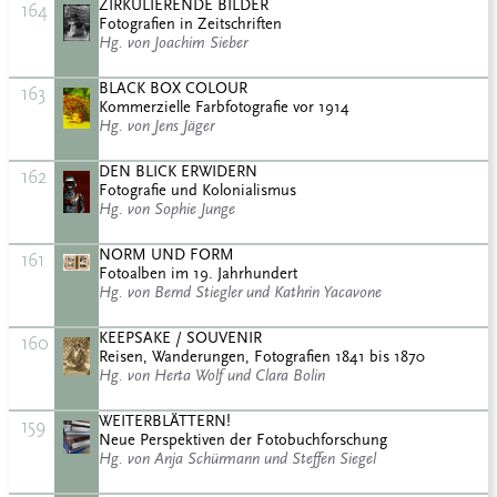
ZIRKULIERENDE BILDER
164
Fotografien in Zeitschriften
Hg. von Joachim Sieber
BLACK BOX COLOUR
163
Kommerzielle Farbfotografie vor 1914
Hg. von Jens Jäger
DEN BLICK ERWIDERN
162
Fotografie und Kolonialismus
Hg. von Sophie Junge
NORM UND FORM
161
Fotoalben im 19. Jahrhundert
Hg. von Bernd Stiegler und Kathrin Yacavone
KEEPSAKE / SOUVENIR
160
Reisen, Wanderungen, Fotografien 1841 bis 1870
Hg. von Herta Wolf und Clara Bolin
WEITERBLÄTTERN!
159
Neue Perspektiven der Fotobuchforschung
Hg. von Anja Schürmann und Steffen Siegel