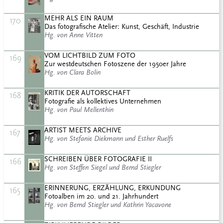
MEHR ALS EIN RAUM
170
Das fotografische Atelier: Kunst, Geschäft, Industrie
Hg. von Anne Vitten
VOM LICHTBILD ZUM FOTO
169
Zur westdeutschen Fotoszene der 1950er Jahre
Hg. von Clara Bolin
KRITIK DER AUTORSCHAFT
168
Fotografie als kollektives Unternehmen
Hg. von Paul Mellenthin
ARTIST MEETS ARCHIVE
167
Hg. von Stefanie Diekmann und Esther Ruelfs
SCHREIBEN ÜBER FOTOGRAFIE II
166
Hg. von Steffen Siegel und Bernd Stiegler
ERINNERUNG, ERZÄHLUNG, ERKUNDUNG
165
Fotoalben im 20. und 21. Jahrhundert
Hg. von Bernd Stiegler und Kathrin Yacavone