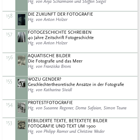
Hg. von Anja Schürmann und Steffen Siegel
DIE ZUKUNFT DER FOTOGRAFIE
158
Hg. von Anton Holzer
FOTOGESCHICHTE SCHREIBEN
157
40 Jahre Zeitschrift Fotogeschichte
Hg. von Anton Holzer
AQUATISCHE BILDER
156
Die Fotografie und das Meer
Hg. von Franziska Brons
WOZU GENDER?
155
Geschlechtertheoretische Ansätze in der Fotografie
Hg. von Katharina Steidl
PROTESTFOTOGRAFIE
154
Hg. von Susanne Regener, Dorna Safaian, Simon Teune
BEBILDERTE TEXTE, BETEXTETE BILDER
153
FOTOGRAFIE UND TEXT UM 1900
Hg. von Philipp Ramer und Christine Weder