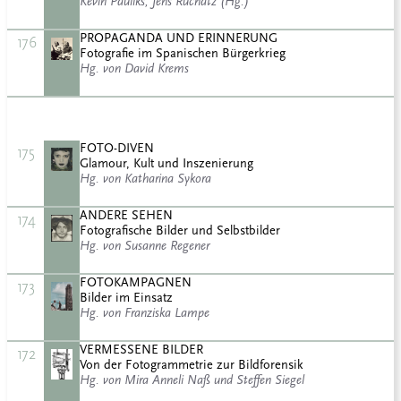
Kevin Pauliks, Jens Ruchatz (Hg.)
PROPAGANDA UND ERINNERUNG
176
Fotografie im Spanischen Bürgerkrieg
Hg. von David Krems
FOTO-DIVEN
175
Glamour, Kult und Inszenierung
Hg. von Katharina Sykora
ANDERE SEHEN
174
Fotografische Bilder und Selbstbilder
Hg. von Susanne Regener
FOTOKAMPAGNEN
173
Bilder im Einsatz
Hg. von Franziska Lampe
VERMESSENE BILDER
172
Von der Fotogrammetrie zur Bildforensik
Hg. von Mira Anneli Naß und Steffen Siegel