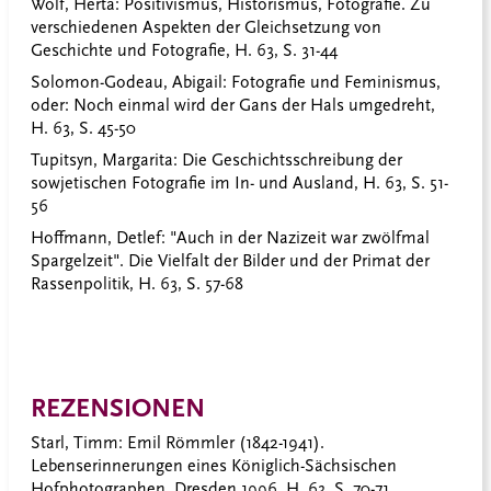
Wolf, Herta
: Positivismus, Historismus, Fotografie. Zu
verschiedenen Aspekten der Gleichsetzung von
Geschichte und Fotografie, H. 63, S. 31-44
Solomon-Godeau, Abigail
: Fotografie und Feminismus,
oder: Noch einmal wird der Gans der Hals umgedreht,
H. 63, S. 45-50
Tupitsyn, Margarita
: Die Geschichtsschreibung der
sowjetischen Fotografie im In- und Ausland, H. 63, S. 51-
56
Hoffmann, Detlef
: "Auch in der Nazizeit war zwölfmal
Spargelzeit". Die Vielfalt der Bilder und der Primat der
Rassenpolitik, H. 63, S. 57-68
REZENSIONEN
Starl, Timm
: Emil Römmler (1842-1941).
Lebenserinnerungen eines Königlich-Sächsischen
Hofphotographen, Dresden 1996, H. 63, S. 70-71