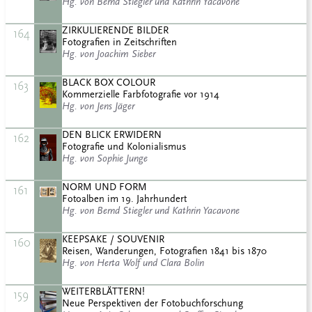
Hg. von Bernd Stiegler und Kathrin Yacavone
ZIRKULIERENDE BILDER
164
Fotografien in Zeitschriften
Hg. von Joachim Sieber
BLACK BOX COLOUR
163
Kommerzielle Farbfotografie vor 1914
Hg. von Jens Jäger
DEN BLICK ERWIDERN
162
Fotografie und Kolonialismus
Hg. von Sophie Junge
NORM UND FORM
161
Fotoalben im 19. Jahrhundert
Hg. von Bernd Stiegler und Kathrin Yacavone
KEEPSAKE / SOUVENIR
160
Reisen, Wanderungen, Fotografien 1841 bis 1870
Hg. von Herta Wolf und Clara Bolin
WEITERBLÄTTERN!
159
Neue Perspektiven der Fotobuchforschung