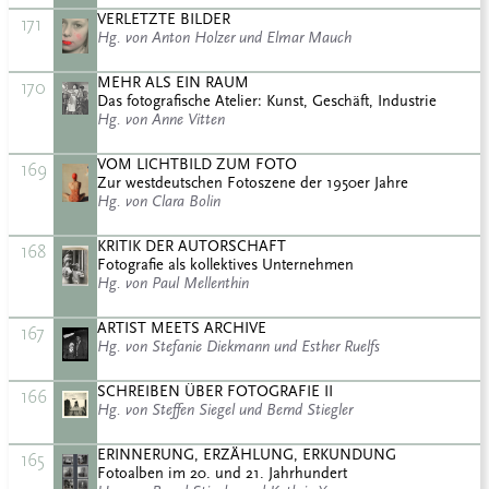
VERLETZTE BILDER
171
Hg. von Anton Holzer und Elmar Mauch
MEHR ALS EIN RAUM
170
Das fotografische Atelier: Kunst, Geschäft, Industrie
Hg. von Anne Vitten
VOM LICHTBILD ZUM FOTO
169
Zur westdeutschen Fotoszene der 1950er Jahre
Hg. von Clara Bolin
KRITIK DER AUTORSCHAFT
168
Fotografie als kollektives Unternehmen
Hg. von Paul Mellenthin
ARTIST MEETS ARCHIVE
167
Hg. von Stefanie Diekmann und Esther Ruelfs
SCHREIBEN ÜBER FOTOGRAFIE II
166
Hg. von Steffen Siegel und Bernd Stiegler
ERINNERUNG, ERZÄHLUNG, ERKUNDUNG
165
Fotoalben im 20. und 21. Jahrhundert