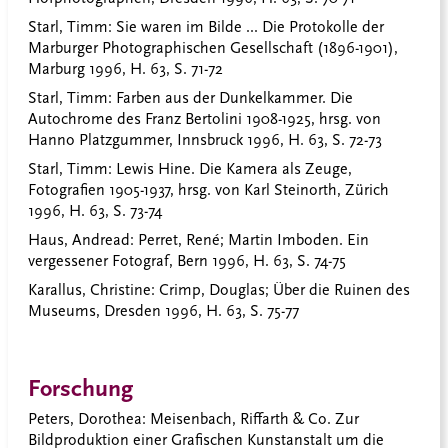
Starl, Timm
: Sie waren im Bilde ... Die Protokolle der
Marburger Photographischen Gesellschaft (1896-1901),
Marburg 1996, H. 63, S. 71-72
Starl, Timm
: Farben aus der Dunkelkammer. Die
Autochrome des Franz Bertolini 1908-1925, hrsg. von
Hanno Platzgummer, Innsbruck 1996, H. 63, S. 72-73
Starl, Timm
: Lewis Hine. Die Kamera als Zeuge,
Fotografien 1905-1937, hrsg. von Karl Steinorth, Zürich
1996, H. 63, S. 73-74
Haus, Andread
: Perret, René; Martin Imboden. Ein
vergessener Fotograf, Bern 1996, H. 63, S. 74-75
Karallus, Christine
: Crimp, Douglas; Über die Ruinen des
Museums, Dresden 1996, H. 63, S. 75-77
Forschung
Peters, Dorothea
: Meisenbach, Riffarth & Co. Zur
Bildproduktion einer Grafischen Kunstanstalt um die