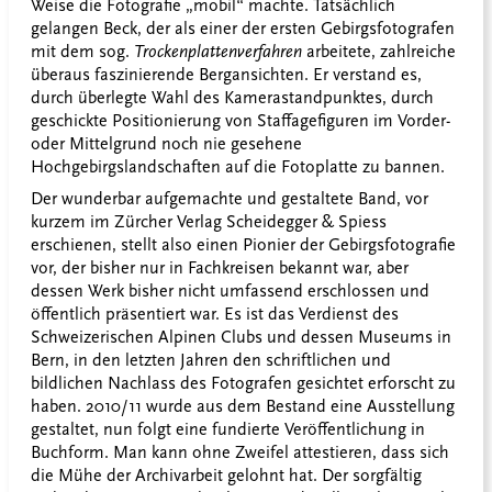
Weise die Fotografie „mobil“ machte. Tatsächlich
gelangen Beck, der als einer der ersten Gebirgsfotografen
mit dem sog.
Trockenplattenverfahren
arbeitete, zahlreiche
überaus faszinierende Bergansichten. Er verstand es,
durch überlegte Wahl des Kamerastandpunktes, durch
geschickte Positionierung von Staffagefiguren im Vorder-
oder Mittelgrund noch nie gesehene
Hochgebirgslandschaften auf die Fotoplatte zu bannen.
Der wunderbar aufgemachte und gestaltete Band, vor
kurzem im Zürcher Verlag Scheidegger & Spiess
erschienen, stellt also einen Pionier der Gebirgsfotografie
vor, der bisher nur in Fachkreisen bekannt war, aber
dessen Werk bisher nicht umfassend erschlossen und
öffentlich präsentiert war. Es ist das Verdienst des
Schweizerischen Alpinen Clubs und dessen Museums in
Bern, in den letzten Jahren den schriftlichen und
bildlichen Nachlass des Fotografen gesichtet erforscht zu
haben. 2010/11 wurde aus dem Bestand eine Ausstellung
gestaltet, nun folgt eine fundierte Veröffentlichung in
Buchform. Man kann ohne Zweifel attestieren, dass sich
die Mühe der Archivarbeit gelohnt hat. Der sorgfältig