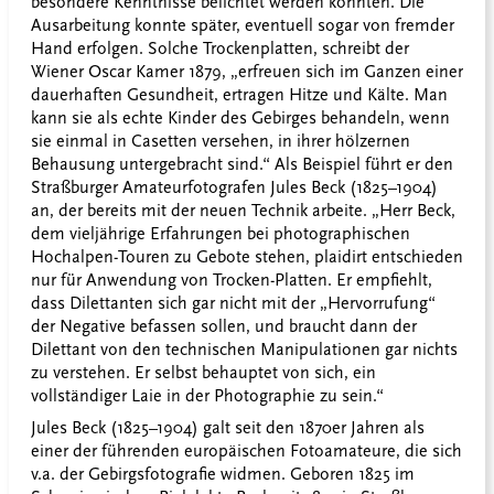
besondere Kenntnisse belichtet werden konnten. Die
Ausarbeitung konnte später, eventuell sogar von fremder
Hand erfolgen. Solche Trockenplatten, schreibt der
Wiener Oscar Kamer 1879, „erfreuen sich im Ganzen einer
dauerhaften Gesundheit, ertragen Hitze und Kälte. Man
kann sie als echte Kinder des Gebirges behandeln, wenn
sie einmal in Casetten versehen, in ihrer hölzernen
Behausung untergebracht sind.“ Als Beispiel führt er den
Straßburger Amateurfotografen Jules Beck (1825–1904)
an, der bereits mit der neuen Technik arbeite. „Herr Beck,
dem vieljährige Erfahrungen bei photographischen
Hochalpen-Touren zu Gebote stehen, plaidirt entschieden
nur für Anwendung von Trocken-Platten. Er empfiehlt,
dass Dilettanten sich gar nicht mit der „Hervorrufung“
der Negative befassen sollen, und braucht dann der
Dilettant von den technischen Manipulationen gar nichts
zu verstehen. Er selbst behauptet von sich, ein
vollständiger Laie in der Photographie zu sein.“
Jules Beck (1825–1904) galt seit den 1870er Jahren als
einer der führenden europäischen Fotoamateure, die sich
v.a. der Gebirgsfotografie widmen. Geboren 1825 im