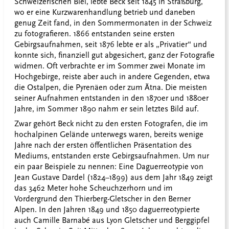
Schweizerischen Biel, lebte Beck seit 1845 in Straßburg,
wo er eine Kurzwarenhandlung betrieb und daneben
genug Zeit fand, in den Sommermonaten in der Schweiz
zu fotografieren. 1866 entstanden seine ersten
Gebirgsaufnahmen, seit 1876 lebte er als „Privatier“ und
konnte sich, finanziell gut abgesichert, ganz der Fotografie
widmen. Oft verbrachte er im Sommer zwei Monate im
Hochgebirge, reiste aber auch in andere Gegenden, etwa
die Ostalpen, die Pyrenäen oder zum Ätna. Die meisten
seiner Aufnahmen entstanden in den 1870er und 1880er
Jahre, im Sommer 1890 nahm er sein letztes Bild auf.
Zwar gehört Beck nicht zu den ersten Fotografen, die im
hochalpinen Gelände unterwegs waren, bereits wenige
Jahre nach der ersten öffentlichen Präsentation des
Mediums, entstanden erste Gebirgsaufnahmen. Um nur
ein paar Beispiele zu nennen: Eine Daguerreotypie von
Jean Gustave Dardel (1824–1899) aus dem Jahr 1849 zeigt
das 3462 Meter hohe Scheuchzerhorn und im
Vordergrund den Thierberg-Gletscher in den Berner
Alpen. In den Jahren 1849 und 1850 daguerreotypierte
auch Camille Barnabé aus Lyon Gletscher und Berggipfel