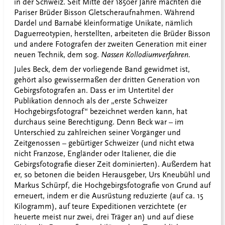
in der Schweiz. Seit Mitte der 1850er Jahre machten die
Pariser Brüder Bisson Gletscheraufnahmen. Während
Dardel und Barnabé kleinformatige Unikate, nämlich
Daguerreotypien, herstellten, arbeiteten die Brüder Bisson
und andere Fotografen der zweiten Generation mit einer
neuen Technik, dem sog.
Nassen Kollodiumverfahren.
Jules Beck, dem der vorliegende Band gewidmet ist,
gehört also gewissermaßen der dritten Generation von
Gebirgsfotografen an. Dass er im Untertitel der
Publikation dennoch als der „erste Schweizer
Hochgebirgsfotograf“ bezeichnet werden kann, hat
durchaus seine Berechtigung. Denn Beck war – im
Unterschied zu zahlreichen seiner Vorgänger und
Zeitgenossen – gebürtiger Schweizer (und nicht etwa
nicht Franzose, Engländer oder Italiener, die die
Gebirgsfotografie dieser Zeit dominierten). Außerdem hat
er, so betonen die beiden Herausgeber, Urs Kneubühl und
Markus Schürpf, die Hochgebirgsfotografie von Grund auf
erneuert, indem er die Ausrüstung reduzierte (auf ca. 15
Kilogramm), auf teure Expeditionen verzichtete (er
heuerte meist nur zwei, drei Träger an) und auf diese