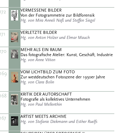
VERMESSENE BILDER
172
Von der Fotogrammetrie zur Bildforensik
Hg. von Mira Anneli Naß und Steffen Siegel
VERLETZTE BILDER
171
Hg. von Anton Holzer und Elmar Mauch
MEHR ALS EIN RAUM
170
Das fotografische Atelier: Kunst, Geschäft, Industrie
Hg. von Anne Vitten
VOM LICHTBILD ZUM FOTO
169
Zur westdeutschen Fotoszene der 1950er Jahre
Hg. von Clara Bolin
KRITIK DER AUTORSCHAFT
168
Fotografie als kollektives Unternehmen
Hg. von Paul Mellenthin
ARTIST MEETS ARCHIVE
167
Hg. von Stefanie Diekmann und Esther Ruelfs