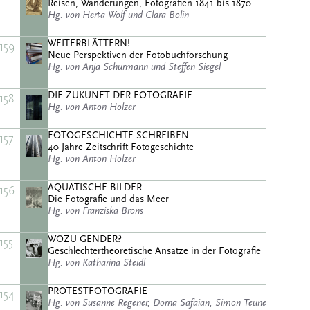
Reisen, Wanderungen, Fotografien 1841 bis 1870
Hg. von Herta Wolf und Clara Bolin
WEITERBLÄTTERN!
159
Neue Perspektiven der Fotobuchforschung
Hg. von Anja Schürmann und Steffen Siegel
DIE ZUKUNFT DER FOTOGRAFIE
158
Hg. von Anton Holzer
FOTOGESCHICHTE SCHREIBEN
157
40 Jahre Zeitschrift Fotogeschichte
Hg. von Anton Holzer
AQUATISCHE BILDER
156
Die Fotografie und das Meer
Hg. von Franziska Brons
WOZU GENDER?
155
Geschlechtertheoretische Ansätze in der Fotografie
Hg. von Katharina Steidl
PROTESTFOTOGRAFIE
154
Hg. von Susanne Regener, Dorna Safaian, Simon Teune