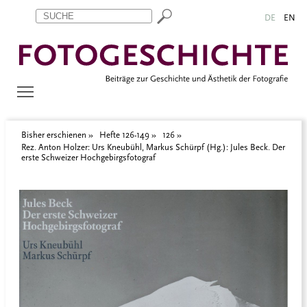
Zum Inhalt springen
Aktuelle Seite: Rez. Anton Holzer: Urs Kneubühl, Markus Schürpf
DE
EN
Bisher erschienen
Hefte 126-149
126
Rez. Anton Holzer: Urs Kneubühl, Markus Schürpf (Hg.): Jules Beck. Der
erste Schweizer Hochgebirgsfotograf