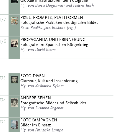
Globale Infrastrukturen der Fotografie
Hg. von Burcu Dogramaci und Helene Roth
PIXEL, PROMPTS, PLATTFORMEN
177
Fotografische Praktiken des digitalen Bildes
Kevin Pauliks, Jens Ruchatz (Hg.)
PROPAGANDA UND ERINNERUNG
176
Fotografie im Spanischen Bürgerkrieg
Hg. von David Krems
FOTO-DIVEN
175
Glamour, Kult und Inszenierung
Hg. von Katharina Sykora
ANDERE SEHEN
174
Fotografische Bilder und Selbstbilder
Hg. von Susanne Regener
FOTOKAMPAGNEN
173
Bilder im Einsatz
Hg. von Franziska Lampe