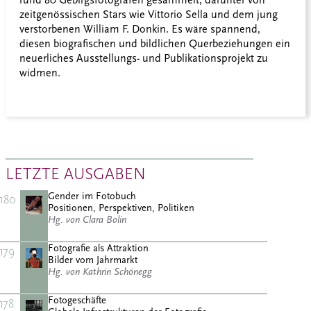
rund 80 Gebirgsfotografen gesammelt, darunter von
zeitgenössischen Stars wie Vittorio Sella und dem jung
verstorbenen William F. Donkin. Es wäre spannend,
diesen biografischen und bildlichen Querbeziehungen ein
neuerliches Ausstellungs- und Publikationsprojekt zu
widmen.
LETZTE AUSGABEN
Gender im Fotobuch
180
Positionen, Perspektiven, Politiken
Hg. von Clara Bolin
Fotografie als Attraktion
179
Bilder vom Jahrmarkt
Hg. von Kathrin Schönegg
Fotogeschäfte
178