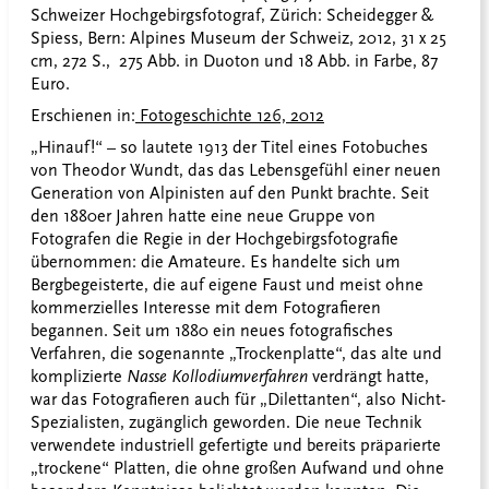
Schweizer Hochgebirgsfotograf, Zürich: Scheidegger &
Spiess, Bern: Alpines Museum der Schweiz, 2012, 31 x 25
cm, 272 S., 275 Abb. in Duoton und 18 Abb. in Farbe, 87
Euro.
Erschienen in:
Fotogeschichte 126, 2012
„Hinauf!“ – so lautete 1913 der Titel eines Fotobuches
von Theodor Wundt, das das Lebensgefühl einer neuen
Generation von Alpinisten auf den Punkt brachte. Seit
den 1880er Jahren hatte eine neue Gruppe von
Fotografen die Regie in der Hochgebirgsfotografie
übernommen: die Amateure. Es handelte sich um
Bergbegeisterte, die auf eigene Faust und meist ohne
kommerzielles Interesse mit dem Fotografieren
begannen. Seit um 1880 ein neues fotografisches
Verfahren, die sogenannte „Trockenplatte“, das alte und
komplizierte
Nasse Kollodiumverfahren
verdrängt hatte,
war das Fotografieren auch für „Dilettanten“, also Nicht-
Spezialisten, zugänglich geworden. Die neue Technik
verwendete industriell gefertigte und bereits präparierte
„trockene“ Platten, die ohne großen Aufwand und ohne