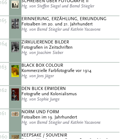
SCHREIBEN ÜBER FOTOGRAFIE II
166
Hg. von Steffen Siegel und Bernd Stiegler
ERINNERUNG, ERZÄHLUNG, ERKUNDUNG
165
Fotoalben im 20. und 21. Jahrhundert
Hg. von Bernd Stiegler und Kathrin Yacavone
ZIRKULIERENDE BILDER
164
Fotografien in Zeitschriften
Hg. von Joachim Sieber
BLACK BOX COLOUR
163
Kommerzielle Farbfotografie vor 1914
Hg. von Jens Jäger
DEN BLICK ERWIDERN
162
Fotografie und Kolonialismus
Hg. von Sophie Junge
NORM UND FORM
161
Fotoalben im 19. Jahrhundert
Hg. von Bernd Stiegler und Kathrin Yacavone
KEEPSAKE / SOUVENIR
160