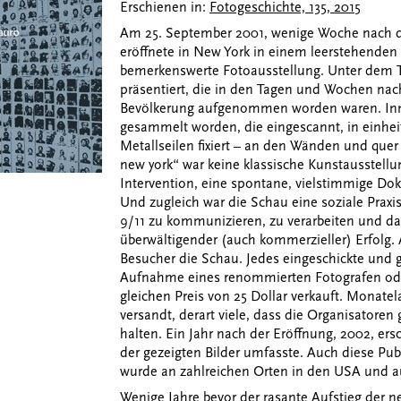
Erschienen in:
Fotogeschichte, 135, 2015
Am 25. September 2001, wenige Woche nach de
eröffnete in New York in einem leerstehenden
bemerkenswerte Fotoausstellung. Unter dem Ti
präsentiert, die in den Tagen und Wochen na
Bevölkerung aufgenommen worden waren. Inn
gesammelt worden, die eingescannt, in einhe
Metallseilen fixiert – an den Wänden und quer
new york“ war keine klassische Kunstausstellu
Intervention, eine spontane, vielstimmige Do
Und zugleich war die Schau eine soziale Praxi
9/11 zu kommunizieren, zu verarbeiten und dar
überwältigender (auch kommerzieller) Erfolg. 
Besucher die Schau. Jedes eingeschickte und ge
Aufnahme eines renommierten Fotografen ode
gleichen Preis von 25 Dollar verkauft. Mona
versandt, derart viele, dass die Organisatoren
halten. Ein Jahr nach der Eröffnung, 2002, er
der gezeigten Bilder umfasste. Auch diese Publ
wurde an zahlreichen Orten in den USA und au
Wenige Jahre bevor der rasante Aufstieg der