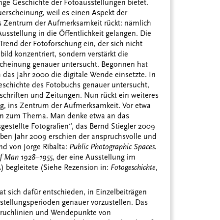
ange Geschichte der Fotoausstellungen bietet.
uerscheinung, weil es einen Aspekt der
ns Zentrum der Aufmerksamkeit rückt: nämlich
usstellung in die Öffentlichkeit gelangen. Die
 Trend der Fotoforschung ein, der sich nicht
bild konzentriert, sondern verstärkt die
scheinung genauer untersucht. Begonnen hat
das Jahr 2000 die digitale Wende einsetzte. In
Geschichte des Fotobuchs genauer untersucht,
tschriften und Zeitungen. Nun rückt ein weiteres
g, ins Zentrum der Aufmerksamkeit. Vor etwa
onen zum Thema. Man denke etwa an das
estellte Fotografien“, das Bernd Stiegler 2009
lben Jahr 2009 erschien der anspruchsvolle und
d von Jorge Ribalta:
Public Photographic Spaces.
 of Man 1928–1955
, der eine Ausstellung im
begleitete (Siehe Rezension in:
Fotogeschichte
,
 sich dafür entschieden, in Einzelbeiträgen
stellungsperioden genauer vorzustellen. Das
Bruchlinien und Wendepunkte von