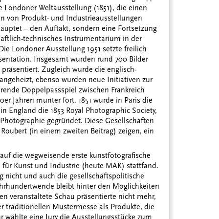
de Londoner Weltausstellung (1851), die einen
n von Produkt- und Industrieausstellungen
behauptet – den Auftakt, sondern eine Fortsetzung
haftlich-technisches Instrumentarium in der
ie Londoner Ausstellung 1951 setzte freilich
sentation. Insgesamt wurden rund 700 Bilder
 präsentiert. Zugleich wurde die englisch-
angeheizt, ebenso wurden neue Initiativen zur
ierende Doppelpassspiel zwischen Frankreich
er Jahren munter fort. 1851 wurde in Paris die
 in England die 1853 Royal Photographic Society,
 Photographie gegründet. Diese Gesellschaften
 Roubert (in einem zweiten Beitrag) zeigen, ein
k auf die wegweisende erste kunstfotografische
 für Kunst und Industrie (heute MAK) stattfand.
g nicht und auch die gesellschaftspolitische
hrhundertwende bleibt hinter den Möglichkeiten
 veranstaltete Schau präsentierte nicht mehr,
er traditionellen Mustermesse als Produkte, die
r wählte eine Jury die Ausstellungsstücke zum