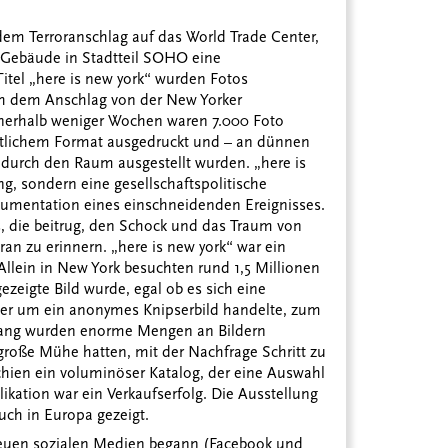
m Terroranschlag auf das World Trade Center,
 Gebäude in Stadtteil SOHO eine
tel „here is new york“ wurden Fotos
ch dem Anschlag von der New Yorker
erhalb weniger Wochen waren 7.000 Foto
itlichem Format ausgedruckt und – an dünnen
 durch den Raum ausgestellt wurden. „here is
ng, sondern eine gesellschaftspolitische
kumentation eines einschneidenden Ereignisses.
s, die beitrug, den Schock und das Traum von
an zu erinnern. „here is new york“ war ein
Allein in New York besuchten rund 1,5 Millionen
zeigte Bild wurde, egal ob es sich eine
r um ein anonymes Knipserbild handelte, zum
telang wurden enorme Mengen an Bildern
 große Mühe hatten, mit der Nachfrage Schritt zu
schien ein voluminöser Katalog, der eine Auswahl
ikation war ein Verkaufserfolg. Die Ausstellung
ch in Europa gezeigt.
 neuen sozialen Medien begann (Facebook und