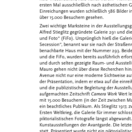
ersten Mal ausschließlich nach ästhetischen 
Einreichungen wurden schließlich 586 Bilder i
über 15.000 Besuchern gesehen.
Zwei wichtige Marksteine in der Ausstellungsg
Alfred Stieglitz gegründete Galerie 291 und di
und Foto“ (FiFo). Ursprünglich hieß die Galerie 
Secession“, benannt war sie nach der Straße
benachbarte Haus mit der Nummer 293. Beide A
und die FiFo, wurden bereits ausführlich erfo
und durch selten gezeigte Raum- und Ausstell
Mauro gehen nicht über diese Recherchen hinaus
Avenue nicht nur eine moderne Sichtweise auf 
der Präsentation, indem er etwa auf die einre
und die publizistische Begleitung der Ausste
aufgemachten Zeitschrift
Camera Work
Wert le
mit 15.000 Besuchern (in der Zeit zwischen M
ein beachtliches Publikum. Als Stieglitz 1917,
Ersten Weltkrieg, die Galerie für immer schlos
piktorialistischen Fotografie längst abgewand
Kunstausstellungen der Avantgarde. Die letzte
statt. Präsentiert wurde nicht ein piktorialist