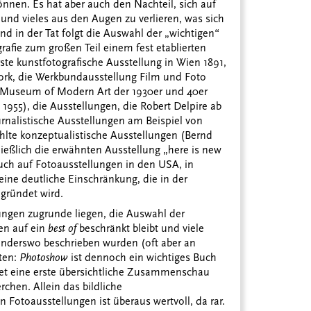
nnen. Es hat aber auch den Nachteil, sich auf
und vieles aus den Augen zu verlieren, was sich
nd in der Tat folgt die Auswahl der „wichtigen“
rafie zum großen Teil einem fest etablierten
ste kunstfotografische Ausstellung in Wien 1891,
 York, die Werkbundausstellung Film und Foto
im Museum of Modern Art der 1930er und 40er
 1955), die Ausstellungen, die Robert Delpire ab
urnalistische Ausstellungen am Beispiel von
hlte konzeptualistische Ausstellungen (Bernd
ießlich die erwähnten Ausstellung „here is new
Buch auf Fotoausstellungen in den USA, in
eine deutliche Einschränkung, die in der
egründet wird.
gen zugrunde liegen, die Auswahl der
en auf ein
best of
beschränkt bleibt und viele
 anderswo beschrieben wurden (oft aber an
lten:
Photoshow
ist dennoch ein wichtiges Buch
det eine erste übersichtliche Zusammenschau
hen. Allein das bildliche
Fotoausstellungen ist überaus wertvoll, da rar.