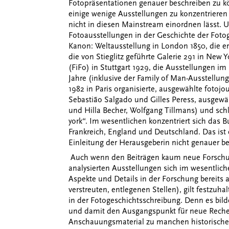
Fotopräsentationen genauer beschreiben zu kö
einige wenige Ausstellungen zu konzentrieren 
nicht in diesen Mainstream einordnen lässt. U
Fotoausstellungen in der Geschichte der Fotog
Kanon: Weltausstellung in London 1850, die er
die von Stieglitz geführte Galerie 291 in New
(FiFo) in Stuttgart 1929, die Ausstellungen 
Jahre (inklusive der Family of Man-Ausstellung
1982 in Paris organisierte, ausgewählte fotojo
Sebasti
ã
o Salgado und Gilles Peress, ausgewä
und Hilla Becher, Wolfgang Tillmans) und schl
york“. Im wesentlichen konzentriert sich das 
Frankreich, England und Deutschland. Das ist 
Einleitung der Herausgeberin nicht genauer b
Auch wenn den Beiträgen kaum neue Forschun
analysierten Ausstellungen sich im wesentlich
Aspekte und Details in der Forschung bereits
verstreuten, entlegenen Stellen), gilt festzuha
in der Fotogeschichtsschreibung. Denn es bil
und damit den Ausgangspunkt für neue Recherc
Anschauungsmaterial zu manchen historischen 