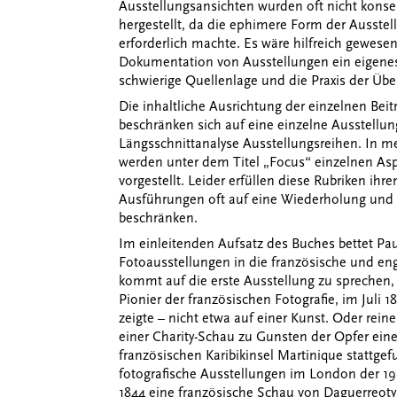
Ausstellungsansichten wurden oft nicht konse
hergestellt, da die ephimere Form der Ausste
erforderlich machte. Es wäre hilfreich gewese
Dokumentation von Ausstellungen ein eigenes
schwierige Quellenlage und die Praxis der Übe
Die inhaltliche Ausrichtung der einzelnen Beitr
beschränken sich auf eine einzelne Ausstellung
Längsschnittanalyse Ausstellungsreihen. In
werden unter dem Titel „Focus“ einzelnen Asp
vorgestellt. Leider erfüllen diese Rubriken ihre
Ausführungen oft auf eine Wiederholung und
beschränken.
Im einleitenden Aufsatz des Buches bettet Pau
Fotoausstellungen in die französische und engl
kommt auf die erste Ausstellung zu sprechen,
Pionier der französischen Fotografie, im Juli 1
zeigte – nicht etwa auf einer Kunst. Oder rei
einer Charity-Schau zu Gunsten der Opfer eine
französischen Karibikinsel Martinique stattgef
fotografische Ausstellungen im London der 195
1844 eine französische Schau von Daguerreotyp