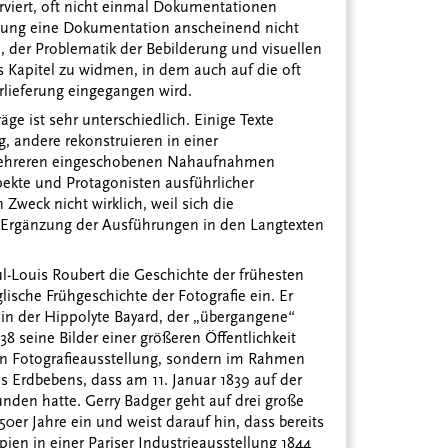
rviert, oft nicht einmal Dokumentationen
llung eine Dokumentation anscheinend nicht
n, der Problematik der Bebilderung und visuellen
 Kapitel zu widmen, in dem auch auf die oft
rlieferung eingegangen wird.
äge ist sehr unterschiedlich. Einige Texte
, andere rekonstruieren in einer
 mehreren eingeschobenen Nahaufnahmen
ekte und Protagonisten ausführlicher
n Zweck nicht wirklich, weil sich die
 Ergänzung der Ausführungen in den Langtexten
l-Louis Roubert die Geschichte der frühesten
ische Frühgeschichte der Fotografie ein. Er
 in der Hippolyte Bayard, der „übergangene“
838 seine Bilder einer größeren Öffentlichkeit
nen Fotografieausstellung, sondern im Rahmen
s Erdbebens, dass am 11. Januar 1839 auf der
unden hatte. Gerry Badger geht auf drei große
0er Jahre ein und weist darauf hin, dass bereits
ien in einer Pariser Industrieausstellung 1844