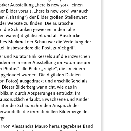
rker Ausstellung „here is new york“ einen
er Bilder voraus. „here is new york“ war auch
en („sharing“) der Bilder großen Stellenwert
der Website zu finden. Die auratische
n die Schranken gewiesen, indem alle
n waren) digitalisiert und als Ausdrucke
ches Merkmal der Schau war die Verteilung der
tel, insbesondere die Post, zurück griff.
ler und Kurator Erik Kessels auf die inzwischen
 indem er in einer Ausstellung im Fotomuseum
Photos“ alle Bilder „zeigte“, die an einem
upgeloadet wurden. Die digitalen Dateien
ion Fotos) ausgedruckt und anschließend als
eser Bilderberg war nicht, wie das in
ublikum durch Absperrungen entrückt. Im
 ausdrücklich erlaubt. Erwachsene und Kinder
urator der Schau nahm den Anspruch der
 verwandelte die immateriellen Bilderberge des
rge.
der von Alessandra Mauro herausgegebene Band