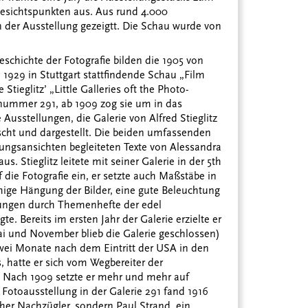
Gesichtspunkten aus. Aus rund 4.000
n der Ausstellung gezeigtt. Die Schau wurde von
eschichte der Fotografie bilden die 1905 von
e 1929 in Stuttgart stattfindende Schau „Film
Stieglitz’ „Little Galleries oft the Photo-
nnummer 291, ab 1909 zog sie um in das
usstellungen, die Galerie von Alfred Stieglitz
rscht und dargestellt. Die beiden umfassenden
ungsansichten begleiteten Texte von Alessandra
. Stieglitz leitete mit seiner Galerie in der 5th
die Fotografie ein, er setzte auch Maßstäbe in
ihige Hängung der Bilder, eine gute Beleuchtung
llungen durch Themenhefte der edel
gte. Bereits im ersten Jahr der Galerie erzielte er
ai und November blieb die Galerie geschlossen)
 zwei Monate nach dem Eintritt der USA in den
s, hatte er sich vom Wegbereiter der
t. Nach 1909 setzte er mehr und mehr auf
 Fotoausstellung in der Galerie 291 fand 1916
ischer Nachzügler, sondern Paul Strand, ein