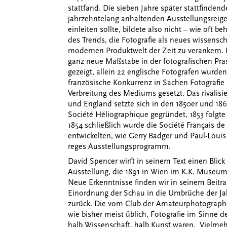
stattfand. Die sieben Jahre später stattfinden
jahrzehntelang anhaltenden Ausstellungsreige
einleiten sollte, bildete also nicht – wie oft 
des Trends, die Fotografie als neues wissensc
modernen Produktwelt der Zeit zu verankern. D
ganz neue Maßstäbe in der fotografischen Prä
gezeigt, allein 22 englische Fotografen wurden
französische Konkurrenz in Sachen Fotografie 
Verbreitung des Mediums gesetzt. Das rivalis
und England setzte sich in den 1850er und 1860
Société Héliographique gegründet, 1853 folgte
1854 schließlich wurde die Société Fran
ç
ais de
entwickelten, wie Gerry Badger und Paul-Louis
reges Ausstellungsprogramm.
David Spencer wirft in seinem Text einen Blic
Ausstellung, die 1891 in Wien im K.K. Museum
Neue Erkenntnisse finden wir in seinem Beitra
Einordnung der Schau in die Umbrüche der Ja
zurück. Die vom Club der Amateurphotographen
wie bisher meist üblich, Fotografie im Sinne d
halb Wissenschaft, halb Kunst waren. Vielmeh