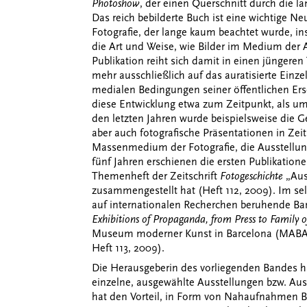
Photoshow
, der einen Querschnitt durch die l
Das reich bebilderte Buch ist eine wichtige Ne
Fotografie, der lange kaum beachtet wurde, i
die Art und Weise, wie Bilder im Medium der A
Publikation reiht sich damit in einen jüngeren
mehr ausschließlich auf das auratisierte Einzel
medialen Bedingungen seiner öffentlichen Er
diese Entwicklung etwa zum Zeitpunkt, als um 
den letzten Jahren wurde beispielsweise die 
aber auch fotografische Präsentationen in Zei
Massenmedium der Fotografie, die Ausstellun
fünf Jahren erschienen die ersten Publikati
Themenheft der Zeitschrift
Fotogeschichte
„Ausg
zusammengestellt hat (Heft 112, 2009). Im se
auf internationalen Recherchen beruhende Ban
Exhibitions of Propaganda, from Press to Family
Museum moderner Kunst in Barcelona (MABA) 
Heft 113, 2009).
Die Herausgeberin des vorliegenden Bandes hat
einzelne, ausgewählte Ausstellungen bzw. Aus
hat den Vorteil, in Form von Nahaufnahmen 