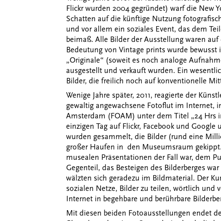
Flickr wurden 2004 gegründet) warf die New Yo
Schatten auf die künftige Nutzung fotografisch
und vor allem ein soziales Event, das dem Teil
beimaß. Alle Bilder der Ausstellung waren auf 
Bedeutung von Vintage prints wurde bewusst i
„Originale“ (soweit es noch analoge Aufnahme
ausgestellt und verkauft wurden. Ein wesentli
Bilder, die freilich noch auf konventionelle Mit
Wenige Jahre später, 2011, reagierte der Künst
gewaltig angewachsene Fotoflut im Internet,
Amsterdam (FOAM) unter dem Titel „24 Hrs in 
einzigen Tag auf Flickr, Facebook und Google 
wurden gesammelt, die Bilder (rund eine Mill
großer Haufen in den Museumsraum gekippt. Di
musealen Präsentationen der Fall war, dem P
Gegenteil, das Besteigen des Bilderberges war
wälzten sich geradezu im Bildmaterial. Der K
sozialen Netze, Bilder zu teilen, wörtlich und
Internet in begehbare und berührbare Bilderbe
Mit diesen beiden Fotoausstellungen endet 