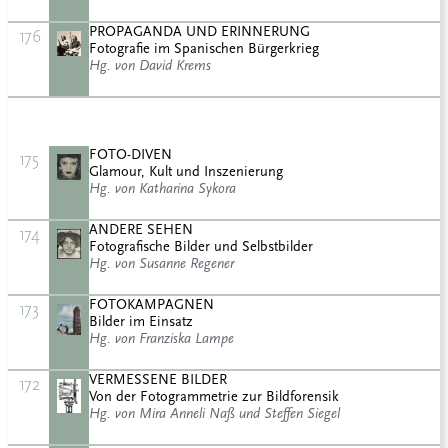
PROPAGANDA UND ERINNERUNG
176
Fotografie im Spanischen Bürgerkrieg
Hg. von David Krems
FOTO-DIVEN
175
Glamour, Kult und Inszenierung
Hg. von Katharina Sykora
ANDERE SEHEN
174
Fotografische Bilder und Selbstbilder
Hg. von Susanne Regener
FOTOKAMPAGNEN
173
Bilder im Einsatz
Hg. von Franziska Lampe
VERMESSENE BILDER
172
Von der Fotogrammetrie zur Bildforensik
Hg. von Mira Anneli Naß und Steffen Siegel