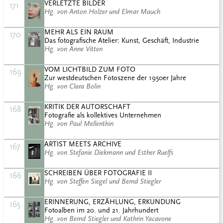
VERLETZTE BILDER
171
Hg. von Anton Holzer und Elmar Mauch
MEHR ALS EIN RAUM
170
Das fotografische Atelier: Kunst, Geschäft, Industrie
Hg. von Anne Vitten
VOM LICHTBILD ZUM FOTO
169
Zur westdeutschen Fotoszene der 1950er Jahre
Hg. von Clara Bolin
KRITIK DER AUTORSCHAFT
168
Fotografie als kollektives Unternehmen
Hg. von Paul Mellenthin
ARTIST MEETS ARCHIVE
167
Hg. von Stefanie Diekmann und Esther Ruelfs
SCHREIBEN ÜBER FOTOGRAFIE II
166
Hg. von Steffen Siegel und Bernd Stiegler
ERINNERUNG, ERZÄHLUNG, ERKUNDUNG
165
Fotoalben im 20. und 21. Jahrhundert
Hg. von Bernd Stiegler und Kathrin Yacavone