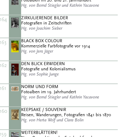
Fotoalben im 20. und 21. Jahrhundert
Hg. von Bernd Stiegler und Kathrin Yacavone
ZIRKULIERENDE BILDER
164
Fotografien in Zeitschriften
Hg. von Joachim Sieber
BLACK BOX COLOUR
163
Kommerzielle Farbfotografie vor 1914
Hg. von Jens Jäger
DEN BLICK ERWIDERN
162
Fotografie und Kolonialismus
Hg. von Sophie Junge
NORM UND FORM
161
Fotoalben im 19. Jahrhundert
Hg. von Bernd Stiegler und Kathrin Yacavone
KEEPSAKE / SOUVENIR
160
Reisen, Wanderungen, Fotografien 1841 bis 1870
Hg. von Herta Wolf und Clara Bolin
WEITERBLÄTTERN!
159