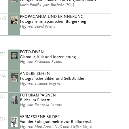
Kevin Pauliks, Jens Ruchatz (Hg.)
PROPAGANDA UND ERINNERUNG
176
Fotografie im Spanischen Bürgerkrieg
Hg. von David Krems
FOTO-DIVEN
175
Glamour, Kult und Inszenierung
Hg. von Katharina Sykora
ANDERE SEHEN
174
Fotografische Bilder und Selbstbilder
Hg. von Susanne Regener
FOTOKAMPAGNEN
173
Bilder im Einsatz
Hg. von Franziska Lampe
VERMESSENE BILDER
172
Von der Fotogrammetrie zur Bildforensik
Hg. von Mira Anneli Naß und Steffen Siegel