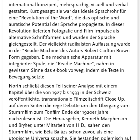
international konzipert, mehrsprachig, visuell und verbal
gestaltet. Kurz gesagt: sie war das ideale Sprachrohr für
eine "Revolution of the Word", die das optische und
auratische Potential der Sprache propagierte. In dieser
Revolution lieferten Fotografie und Film Impulse als
alternative Schriftformen und wurden der Sprache
gleichgestellt. Der vielleicht radikalsten Auffassung wurde
in der "Readie Machine"des Autors Robert Carlton Brown
Form gegeben. Eine mechanische Apparatur mit
integrierter Spule, die "Readie Machine", nahm in
gewissem Sinne das e-book vorweg, indem sie Texte in
Bewegung setzte.
North schließt diesen Teil seiner Analyse mit einem
Kapitel über die von 1927 bis 1933 in der Schweiz
veröffentlichte, transnationale Filmzeitschrift Close Up,
auf deren Seiten die rege Debatte um den Übergang vom
Stummfilm zum Tonfilm Ende der 1920er Jahre
nachzulesen ist. Die Herausgeber, Kenneth Macpherson
und Bryher, unter Mitarbeit von H.D., sahen den
Stummfilm, wie Béla Balázs schon zuvor, als eine
utopische Universalsprache. Sie bestanden polemisch auf