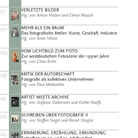
VERLETZTE BILDER
171
Hg. von Anton Holzer und Elmar Mauch
MEHR ALS EIN RAUM
170
Das fotografische Atelier: Kunst, Geschäft, Industrie
Hg. von Anne Vitten
VOM LICHTBILD ZUM FOTO
169
Zur westdeutschen Fotoszene der 1950er Jahre
Hg. von Clara Bolin
KRITIK DER AUTORSCHAFT
168
Fotografie als kollektives Unternehmen
Hg. von Paul Mellenthin
ARTIST MEETS ARCHIVE
167
Hg. von Stefanie Diekmann und Esther Ruelfs
SCHREIBEN ÜBER FOTOGRAFIE II
166
Hg. von Steffen Siegel und Bernd Stiegler
ERINNERUNG, ERZÄHLUNG, ERKUNDUNG
165