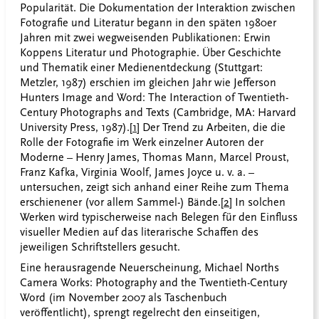
Popularität. Die Dokumentation der Interaktion zwischen
Fotografie und Literatur begann in den späten 1980er
Jahren mit zwei wegweisenden Publikationen: Erwin
Koppens Literatur und Photographie. Über Geschichte
und Thematik einer Medienentdeckung (Stuttgart:
Metzler, 1987) erschien im gleichen Jahr wie Jefferson
Hunters Image and Word: The Interaction of Twentieth-
Century Photographs and Texts (Cambridge, MA: Harvard
University Press, 1987).
[1]
Der Trend zu Arbeiten, die die
Rolle der Fotografie im Werk einzelner Autoren der
Moderne – Henry James, Thomas Mann, Marcel Proust,
Franz Kafka, Virginia Woolf, James Joyce u. v. a. –
untersuchen, zeigt sich anhand einer Reihe zum Thema
erschienener (vor allem Sammel-) Bände.
[2]
In solchen
Werken wird typischerweise nach Belegen für den Einfluss
visueller Medien auf das literarische Schaffen des
jeweiligen Schriftstellers gesucht.
Eine herausragende Neuerscheinung, Michael Norths
Camera Works: Photography and the Twentieth-Century
Word (im November 2007 als Taschenbuch
veröffentlicht), sprengt regelrecht den einseitigen,