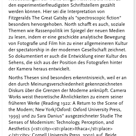
den experimentierfreudigsten Schriftstellern gezählt
werden können. Hier sei die Interpretation von
Fitzgeralds The Great Gatsby als "spectroscopic fiction"
besonders hervorgehoben. North schafft es auch, soziale
Themen wie Rassenpolitik im Spiegel der neuen Medien
zu lesen, indem er eine geschickte analytische Bewegung
von Fotografie und Film hin zu einer allgemeineren Kultur
der spectatorship in der modernen Gesellschaft zeichnet.
So dokumentiert er auch die Entwicklung einer Kultur des
Sehens, die sich aus der Position des Fotografen hinter
der Kamera heraus entwickelt.
Norths Thesen sind besonders erkenntnisreich, weil er an
den durch Meinungsverschiedenheit gekennzeichneten
Diskurs über die Grenzen der Moderne anknüpft. Camera
Works weist theoretische Ähnlichkeiten zu einem seiner
früheren Werke (Reading 1922: A Return to the Scene of
the Modern; New York/Oxford: Oxford University Press,
1999) und zu Sara Danius" ausgezeichneter Studie The
Senses of Modernism: Technology, Perception, and
Aesthetics (<st1:city><st1:place>Ithaca</st1:place>
</st1:city>: Cornell University Press, 2002) auf. Beide