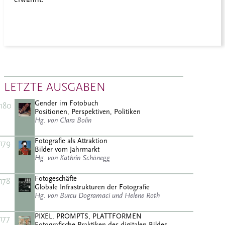
LETZTE AUSGABEN
Gender im Fotobuch
180
Positionen, Perspektiven, Politiken
Hg. von Clara Bolin
Fotografie als Attraktion
179
Bilder vom Jahrmarkt
Hg. von Kathrin Schönegg
Fotogeschäfte
178
Globale Infrastrukturen der Fotografie
Hg. von Burcu Dogramaci und Helene Roth
PIXEL, PROMPTS, PLATTFORMEN
177
Fotografische Praktiken des digitalen Bildes