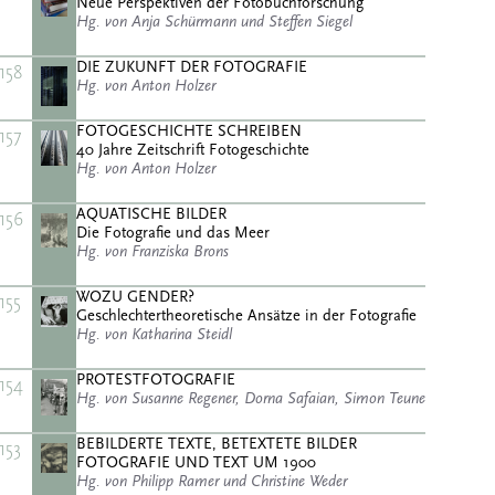
Neue Perspektiven der Fotobuchforschung
Hg. von Anja Schürmann und Steffen Siegel
DIE ZUKUNFT DER FOTOGRAFIE
158
Hg. von Anton Holzer
FOTOGESCHICHTE SCHREIBEN
157
40 Jahre Zeitschrift Fotogeschichte
Hg. von Anton Holzer
AQUATISCHE BILDER
156
Die Fotografie und das Meer
Hg. von Franziska Brons
WOZU GENDER?
155
Geschlechtertheoretische Ansätze in der Fotografie
Hg. von Katharina Steidl
PROTESTFOTOGRAFIE
154
Hg. von Susanne Regener, Dorna Safaian, Simon Teune
BEBILDERTE TEXTE, BETEXTETE BILDER
153
FOTOGRAFIE UND TEXT UM 1900
Hg. von Philipp Ramer und Christine Weder