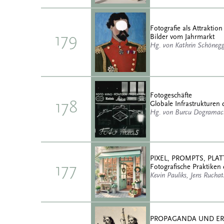
Fotografie als Attraktion
179
Bilder vom Jahrmarkt
Hg. von Kathrin Schöneg
Fotogeschäfte
178
Globale Infrastrukturen 
Hg. von Burcu Dogramaci
PIXEL, PROMPTS, PL
177
Fotografische Praktiken 
Kevin Pauliks, Jens Rucha
PROPAGANDA UND E