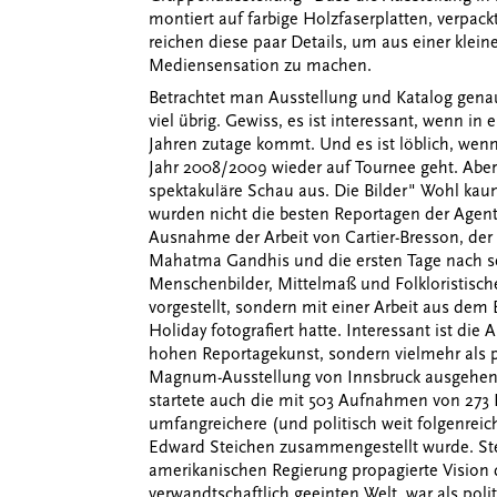
montiert auf farbige Holzfaserplatten, verpack
reichen diese paar Details, um aus einer klein
Mediensensation zu machen.
Betrachtet man Ausstellung und Katalog genaue
viel übrig. Gewiss, es ist interessant, wenn in
Jahren zutage kommt. Und es ist löblich, wen
Jahr 2008/2009 wieder auf Tournee geht. Aber
spektakuläre Schau aus. Die Bilder" Wohl kau
wurden nicht die besten Reportagen der Agentu
Ausnahme der Arbeit von Cartier-Bresson, der 
Mahatma Gandhis und die ersten Tage nach sei
Menschenbilder, Mittelmaß und Folkloristische
vorgestellt, sondern mit einer Arbeit aus dem B
Holiday fotografiert hatte. Interessant ist die
hohen Reportagekunst, sondern vielmehr als pol
Magnum-Ausstellung von Innsbruck ausgehend, 
startete auch die mit 503 Aufnahmen von 273 
umfangreichere (und politisch weit folgenreic
Edward Steichen zusammengestellt wurde. Ste
amerikanischen Regierung propagierte Visio
verwandtschaftlich geeinten Welt, war als pol