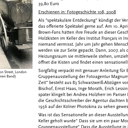
39,80 Euro
Erschienen in: Fotogeschichte 108, 2008
Als "spektakuläre Entdeckung" kündigt der Verl
das offerierte Spektakel gerne auf. Am 10. Apri
Brown-Fans hätten ihre Freude an dieser Gesch
Holzkisten im Keller des Institut Français in I
niemand vermisst. Jahr um Jahr gehen Mensche
werden sie zur Seite gepackt. Dann, 2007, als d
Heizungsraum sie mittlerweile stehen, umzieht
öffnet die Kisten und findet einen sensationel
Sorgfältig verpackt mit genauer Anleitung fü
zon Street, London
enen Band)
Gruppenausstellung der Fotoagentur Magnum 
Zeit" besteht aus 83 Schwarzweiß-Abzügen von
Bischof, Ernst Haas, Inge Morath, Erich Lessi
später klingelt bei Andrea Holzherr im Paris
die Geschichtsschreiber der Agentur dachten 
1956 auf der Kölner Photokina zu sehen gewes
Was ist das Sensationelle an dieser Ausstellu
Keller geholt wurde" Dass sie um ein paar Mon
Gruppenausstellung" Dass die Ausstellung in i