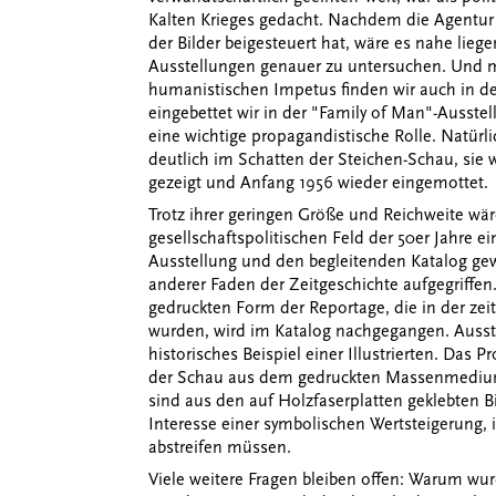
Kalten Krieges gedacht. Nachdem die Agentur
der Bilder beigesteuert hat, wäre es nahe lie
Ausstellungen genauer zu untersuchen. Und 
humanistischen Impetus finden wir auch in d
eingebettet wir in der "Family of Man"-Ausste
eine wichtige propagandistische Rolle. Natür
deutlich im Schatten der Steichen-Schau, sie 
gezeigt und Anfang 1956 wieder eingemottet.
Trotz ihrer geringen Größe und Reichweite wä
gesellschaftspolitischen Feld der 50er Jahre 
Ausstellung und den begleitenden Katalog gew
anderer Faden der Zeitgeschichte aufgegriffe
gedruckten Form der Reportage, die in der ze
wurden, wird im Katalog nachgegangen. Ausste
historisches Beispiel einer Illustrierten. Das 
der Schau aus dem gedruckten Massenmedium.
sind aus den auf Holzfaserplatten geklebten Bi
Interesse einer symbolischen Wertsteigerung, 
abstreifen müssen.
Viele weitere Fragen bleiben offen: Warum wur