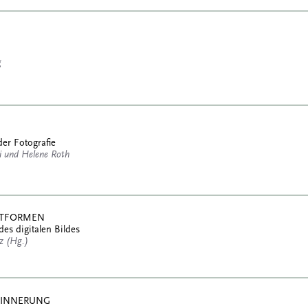
g
der Fotografie
 und Helene Roth
ATTFORMEN
des digitalen Bildes
tz (Hg.)
RINNERUNG