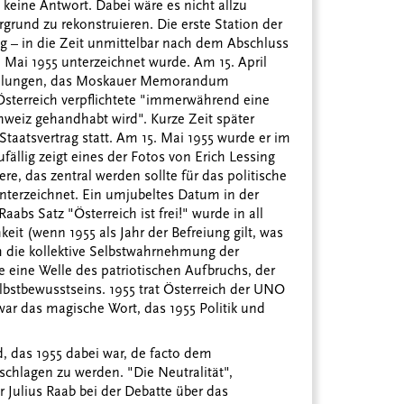
 keine Antwort. Dabei wäre es nicht allzu
grund zu rekonstruieren. Die erste Station der
ig – in die Zeit unmittelbar nach dem Abschluss
. Mai 1955 unterzeichnet wurde. Am 15. April
n gelungen, das Moskauer Memorandum
sterreich verpflichtete "immerwährend eine
chweiz gehandhabt wird". Kurze Zeit später
taatsvertrag statt. Am 15. Mai 1955 wurde er im
ällig zeigt eines der Fotos von Erich Lessing
e, das zentral werden sollte für das politische
unterzeichnet. Ein umjubeltes Datum in der
aabs Satz "Österreich ist frei!" wurde in all
eit (wenn 1955 als Jahr der Befreiung gilt, was
 die kollektive Selbstwahrnehmung der
e eine Welle des patriotischen Aufbruchs, der
elbstbewusstseins. 1955 trat Österreich der UNO
war das magische Wort, das 1955 Politik und
 das 1955 dabei war, de facto dem
chlagen zu werden. "Die Neutralität",
 Julius Raab bei der Debatte über das