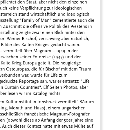
pflichtet den Staat, aber nicht den einzelnen
auch keine Verpflichtung zur ideologischen
Österreich stand wirtschaftlich und ideologisch
usstellung "Family of Man" zementierte auch die
uschnitt die offensive Politik des Westens in
tellung zeigte zwar einen Blick hinter den
n Werner Bischof, verschwieg aber natürlich,
 Bilder des Kalten Krieges gedacht waren.
– vermittelt über Magnum – 1949 in der
e zwischen seiner Fotoreise (1947) und der
Kalte Krieg Europa geteilt. Die neugierige
rn Osteuropas, die für Bischof mit dem Traum
t verbunden war, wurde für Life zum
gedruckte Reportage sah, war er entsetzt: "Life
Curtain Countries". Elf Seiten Photos, aber
ber lesen wir im Katalog nichts.
n Kulturinstitut in Innsbruck vermittelt" Warum
ssing, Morath und Haas), einem ungarischen
usschließlich französische Magnum-Fotografen
hen (obwohl diese ab Anfang der 50er Jahre eine
). Auch dieser Kontext hätte mit etwas Mühe auf