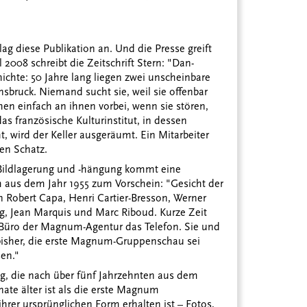
ag diese Publikation an. Und die Presse greift
l 2008 schreibt die Zeitschrift Stern: "Dan-
ichte: 50 Jahre lang liegen zwei unscheinbare
nnsbruck. Niemand sucht sie, weil sie offenbar
n einfach an ihnen vorbei, wenn sie stören,
as französische Kulturinstitut, in dessen
, wird der Keller ausgeräumt. Ein Mitarbeiter
len Schatz.
r Bildlagerung und -hängung kommt eine
aus dem Jahr 1955 zum Vorschein: "Gesicht der
 Robert Capa, Henri Cartier-Bresson, Werner
ng, Jean Marquis und Marc Riboud. Kurze Zeit
er Büro der Magnum-Agentur das Telefon. Sie und
bisher, die erste Magnum-Gruppenschau sei
en."
ng, die nach über fünf Jahrzehnten aus dem
ate älter ist als die erste Magnum
hrer ursprünglichen Form erhalten ist – Fotos,