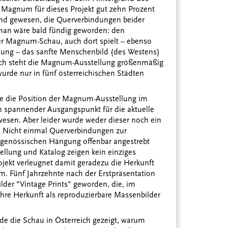
 Magnum für dieses Projekt gut zehn Prozent
gend gewesen, die Querverbindungen beider
man wäre bald fündig geworden: den
er Magnum-Schau, auch dort spielt – ebenso
llung – das sanfte Menschenbild (des Westens)
lich steht die Magnum-Ausstellung größenmäßig
wurde nur in fünf österreichischen Städten
re die Position der Magnum-Ausstellung im
ein spannender Ausgangspunkt für die aktuelle
esen. Aber leider wurde weder dieser noch ein
n. Nicht einmal Querverbindungen zur
itgenössischen Hängung offenbar angestrebt
llung und Katalog zeigen kein einziges
Projekt verleugnet damit geradezu die Herkunft
 Fünf Jahrzehnte nach der Erstpräsentation
lder "Vintage Prints" geworden, die, im
ihre Herkunft als reproduzierbare Massenbilder
de die Schau in Österreich gezeigt, warum