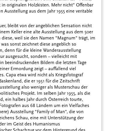
t in originalen Holzkisten. Mehr nicht" Offenbar
en Ausstellung aus dem Jahr 1955 eine veritable
r, bleibt von der angeblichen Sensation nicht
 einem Keller eine alte Ausstellung aus dem 50er
n diese, weil sie den Namen "Magnum" trägt, im
 was sonst zeichnet diese angeblich so
m, denn für die kleine Wanderausstellung
r ausgesucht, sondern – vielleicht mit
in beeindruckenden Bildern die letzten Tage
ner Ermordung zeigt – auffallend viel
s. Capa etwa wird nicht als Kriegsfotograf
askenland, die er 1951 für die Zeitschrift
 Ausstellung also weniger als Musterschau der
itisches Projekt. Im selben Jahr 1955, als die
ein halbes Jahr durch Österreich tourte,
Fotografen aus 68 Ländern um ein Vielfaches
here) Ausstellung "Family of Man", die von
ichens Schau, eine mit Unterstützung der
n der im Geist des Humanismus
itischer Schachzug vor dem Hintergrund des