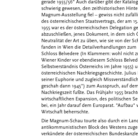
gerade 1955/56" Auch darüber gibt der Katalog
schwierig gewesen, den zeithistorischen Hinter
Magnum-Ausstellung fiel – gewiss nicht zufäll
des österreichischen Staatsvertrags, der am 15
1955 war es der österreichischen Delegatio
abzuschließen, jenes Dokument, in dem sich Ö
Neutralität der Art zu üben, wie sie von der S
fanden in Wien die Detailverhandlungen zum S
Schloss Belvedere (In Klammern: wohl nicht zuf
Wiener Kinder vor ebendiesem Schloss Belveder
Selbstverständnis Österreichs im Jahre 1955) 
österreichischen Nachkriegsgeschichte. Julius R
seiner Euphorie und zugleich Missverständlichk
geschah dann 1945") zum Ausspruch, auf dem
Nachkriegszeit fußte. Das Frühjahr 1955 bracht
wirtschaftlichen Expansion, des politischen S
bei, ein Jahr darauf dem Europarat. "Aufbau" 
Wirtschaft beherrschte.
Die Magnum-Schau tourte also durch ein Land,
antikommunistischen Block des Westens zuges
verkündete der österreichischen Bundeskanzler