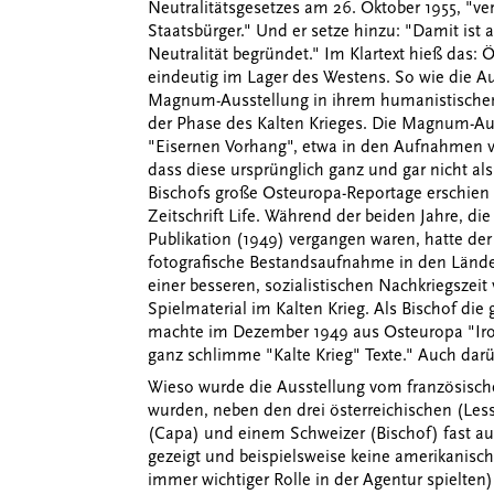
Neutralitätsgesetzes am 26. Oktober 1955, "ver
Staatsbürger." Und er setze hinzu: "Damit ist 
Neutralität begründet." Im Klartext hieß das: 
eindeutig im Lager des Westens. So wie die A
Magnum-Ausstellung in ihrem humanistischen Z
der Phase des Kalten Krieges. Die Magnum-Auss
"Eisernen Vorhang", etwa in den Aufnahmen vo
dass diese ursprünglich ganz und gar nicht als
Bischofs große Osteuropa-Reportage erschien 
Zeitschrift Life. Während der beiden Jahre, di
Publikation (1949) vergangen waren, hatte der 
fotografische Bestandsaufnahme in den Lände
einer besseren, sozialistischen Nachkriegszei
Spielmaterial im Kalten Krieg. Als Bischof die 
machte im Dezember 1949 aus Osteuropa "Iron 
ganz schlimme "Kalte Krieg" Texte." Auch darü
Wieso wurde die Ausstellung vom französische
wurden, neben den drei österreichischen (Le
(Capa) und einem Schweizer (Bischof) fast a
gezeigt und beispielsweise keine amerikanisc
immer wichtiger Rolle in der Agentur spielten