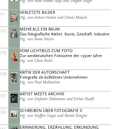
Hg. von Mira Anneli Naß und Steffen Siegel
VERLETZTE BILDER
171
Hg. von Anton Holzer und Elmar Mauch
MEHR ALS EIN RAUM
170
Das fotografische Atelier: Kunst, Geschäft, Industrie
Hg. von Anne Vitten
VOM LICHTBILD ZUM FOTO
169
Zur westdeutschen Fotoszene der 1950er Jahre
Hg. von Clara Bolin
KRITIK DER AUTORSCHAFT
168
Fotografie als kollektives Unternehmen
Hg. von Paul Mellenthin
ARTIST MEETS ARCHIVE
167
Hg. von Stefanie Diekmann und Esther Ruelfs
SCHREIBEN ÜBER FOTOGRAFIE II
166
Hg. von Steffen Siegel und Bernd Stiegler
ERINNERUNG, ERZÄHLUNG, ERKUNDUNG
165