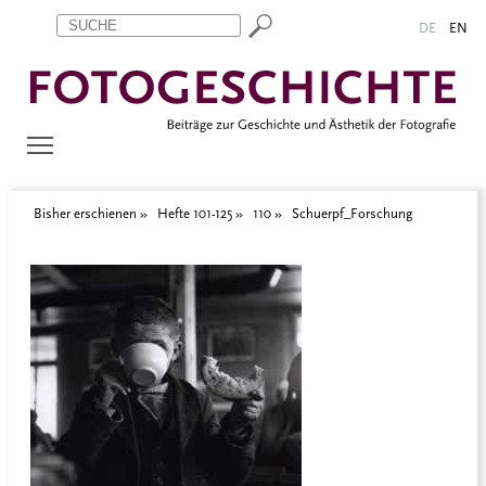
Zum Inhalt springen
Aktuelle Seite: Schuerpf_Forschung
DE
EN
Bisher erschienen
Hefte 101-125
110
Schuerpf_Forschung