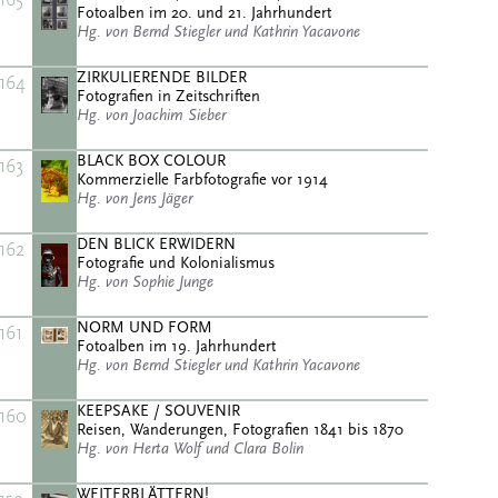
Fotoalben im 20. und 21. Jahrhundert
Hg. von Bernd Stiegler und Kathrin Yacavone
ZIRKULIERENDE BILDER
164
Fotografien in Zeitschriften
Hg. von Joachim Sieber
BLACK BOX COLOUR
163
Kommerzielle Farbfotografie vor 1914
Hg. von Jens Jäger
DEN BLICK ERWIDERN
162
Fotografie und Kolonialismus
Hg. von Sophie Junge
NORM UND FORM
161
Fotoalben im 19. Jahrhundert
Hg. von Bernd Stiegler und Kathrin Yacavone
KEEPSAKE / SOUVENIR
160
Reisen, Wanderungen, Fotografien 1841 bis 1870
Hg. von Herta Wolf und Clara Bolin
WEITERBLÄTTERN!