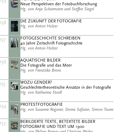
159
Neue Perspektiven der Fotobuchforschung
Hg. von Anja Schürmann und Steffen Siegel
DIE ZUKUNFT DER FOTOGRAFIE
158
Hg. von Anton Holzer
FOTOGESCHICHTE SCHREIBEN
157
40 Jahre Zeitschrift Fotogeschichte
Hg. von Anton Holzer
AQUATISCHE BILDER
156
Die Fotografie und das Meer
Hg. von Franziska Brons
WOZU GENDER?
155
Geschlechtertheoretische Ansätze in der Fotografie
Hg. von Katharina Steidl
PROTESTFOTOGRAFIE
154
Hg. von Susanne Regener, Dorna Safaian, Simon Teune
BEBILDERTE TEXTE, BETEXTETE BILDER
153
FOTOGRAFIE UND TEXT UM 1900
Hg. von Philipp Ramer und Christine Weder