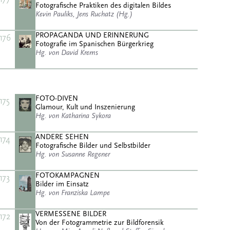
Fotografische Praktiken des digitalen Bildes
Kevin Pauliks, Jens Ruchatz (Hg.)
PROPAGANDA UND ERINNERUNG
176
Fotografie im Spanischen Bürgerkrieg
Hg. von David Krems
FOTO-DIVEN
175
Glamour, Kult und Inszenierung
Hg. von Katharina Sykora
ANDERE SEHEN
174
Fotografische Bilder und Selbstbilder
Hg. von Susanne Regener
FOTOKAMPAGNEN
173
Bilder im Einsatz
Hg. von Franziska Lampe
VERMESSENE BILDER
172
Von der Fotogrammetrie zur Bildforensik