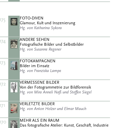
FOTO-DIVEN
175
Glamour, Kult und Inszenierung
Hg. von Katharina Sykora
ANDERE SEHEN
174
Fotografische Bilder und Selbstbilder
Hg. von Susanne Regener
FOTOKAMPAGNEN
173
Bilder im Einsatz
Hg. von Franziska Lampe
VERMESSENE BILDER
172
Von der Fotogrammetrie zur Bildforensik
Hg. von Mira Anneli Naß und Steffen Siegel
VERLETZTE BILDER
171
Hg. von Anton Holzer und Elmar Mauch
MEHR ALS EIN RAUM
170
Das fotografische Atelier: Kunst, Geschäft, Industrie