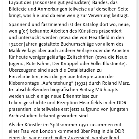
Layout des (ansonsten gut gedruckten) Bandes, das
Bildtexte und Anmerkungen teilweise auf derselben Seite
bringt, was hie und da eine wenig zur Verwirrung beiträgt.
Spannend und faszinierend ist der Katalog dort wo, neue,
wenig(er) bekannte Arbeiten des Künstlers präsentiert
und untersucht werden (etwa die von Heartfield in den
1920er Jahren gestaltete Buchumschläge vor allem des
Malik-Verlags aber auch anderer Verlage oder die Arbeiten
für heute weniger geläufige Zeitschriften (etwa die Neue
Jugend, Rote Fahne, Der Knüppel oder Volks-Illustrierte).
Überzeugend sind auch die Detailstudien zu
Einzelarbeiten, etwa die genaue Interpretation der
Klebemontage „Auferstehung“ (1932) durch Roland März.
Im abschließenden biografischen Beitrag Mülhaupts
werden auch einige neue Erkenntnisse zur
Lebensgeschichte und Rezeption Heartfields in der DDR
präsentiert, die teilweise erst jetzt aufgrund von jüngsten
Archivstudien bekannt geworden sind.
Als der Künstler im Spätsommer 1950 zusammen mit
einer Frau von London kommend über Prag in die DDR
einreiste, war er noch voller Zuversicht, wohlwollend