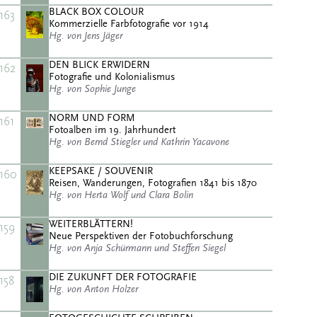
BLACK BOX COLOUR
163
Kommerzielle Farbfotografie vor 1914
Hg. von Jens Jäger
DEN BLICK ERWIDERN
162
Fotografie und Kolonialismus
Hg. von Sophie Junge
NORM UND FORM
161
Fotoalben im 19. Jahrhundert
Hg. von Bernd Stiegler und Kathrin Yacavone
KEEPSAKE / SOUVENIR
160
Reisen, Wanderungen, Fotografien 1841 bis 1870
Hg. von Herta Wolf und Clara Bolin
WEITERBLÄTTERN!
159
Neue Perspektiven der Fotobuchforschung
Hg. von Anja Schürmann und Steffen Siegel
DIE ZUKUNFT DER FOTOGRAFIE
158
Hg. von Anton Holzer