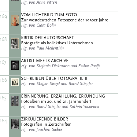
Hg. von Anne Vitten
VOM LICHTBILD ZUM FOTO
169
Zur westdeutschen Fotoszene der 1950er Jahre
Hg. von Clara Bolin
KRITIK DER AUTORSCHAFT
168
Fotografie als kollektives Unternehmen
Hg. von Paul Mellenthin
ARTIST MEETS ARCHIVE
167
Hg. von Stefanie Diekmann und Esther Ruelfs
SCHREIBEN ÜBER FOTOGRAFIE II
166
Hg. von Steffen Siegel und Bernd Stiegler
ERINNERUNG, ERZÄHLUNG, ERKUNDUNG
165
Fotoalben im 20. und 21. Jahrhundert
Hg. von Bernd Stiegler und Kathrin Yacavone
ZIRKULIERENDE BILDER
164
Fotografien in Zeitschriften
Hg. von Joachim Sieber