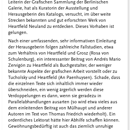
Leiterin der Grafischen Sammlung der Berlinischen
Galerie, hat als Kuratorin der Ausstellung und
Herausgeberin des Katalogs, versucht, im über weite
Strecken bekannten und gut erforschten Werk von
Heartfield Neuland zu entdecken. Dieses Vorhaben ist
gelungen.
Nach einer umfassenden, sehr informativen Einleitung
der Herausgeberin folgen zahlreiche Fallstudien, etwa
zum Verhältnis von Heartfield und Grosz (Rosa von
Schulenburg), ein interessanter Beitrag von Andrés Mario
Zervigón zu Heartfield als Buchgestalter, der weniger
bekannte Aspekte der grafischen Arbeit vorstellt oder zu
Tucholsky und Heartfield (An Paenhuysen). Schade, dass
die einzelnen Texte sich inhaltlich immer wieder
überschneiden, ein wenig ärgerlich werden diese
Verdoppelungen es dann, wenn sie geradezu in
Parallelabhandlungen ausarten (so wird etwa vieles aus
dem einleitenden Beitrag von Mülhaupt und anderer
Autoren im Text von Thomas Friedrich wiederholt). Ein
ordentliches Lektorat hätte hier Abhilfe schaffen können.
Gewöhnungsbedürftig ist auch das ziemlich unruhige