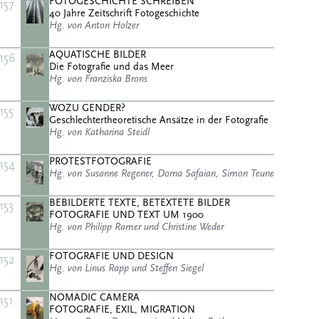
FOTOGESCHICHTE SCHREIBEN
157
40 Jahre Zeitschrift Fotogeschichte
Hg. von Anton Holzer
AQUATISCHE BILDER
156
Die Fotografie und das Meer
Hg. von Franziska Brons
WOZU GENDER?
155
Geschlechtertheoretische Ansätze in der Fotografie
Hg. von Katharina Steidl
PROTESTFOTOGRAFIE
154
Hg. von Susanne Regener, Dorna Safaian, Simon Teune
BEBILDERTE TEXTE, BETEXTETE BILDER
153
FOTOGRAFIE UND TEXT UM 1900
Hg. von Philipp Ramer und Christine Weder
FOTOGRAFIE UND DESIGN
152
Hg. von Linus Rapp und Steffen Siegel
NOMADIC CAMERA
151
FOTOGRAFIE, EXIL, MIGRATION