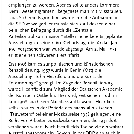
empfangen zu werden. Aber es sollte anders kommen:
Dem „Westemigranten“ begegnete man mit Misstrauen,
„aus Sicherheitsgründen“ wurde ihm die Aufnahme in
die SED verweigert, er musste sich statt dessen einer
peinlichen Befragung durch die „Zentrale
Parteikontrollkommission“ stellen, eine bereits geplante
Ausstellung zu seinem 60. Geburtstag, die für das Jahr
1951 vorgesehen war, wurde abgesagt. Am 2. Mai 1951
erlitt er einen schweren Herzinfarkt.
Erst 1956 kam es zur politischen und künstlerischen
Rehabilitierung, 1957 wurde in Berlin (Ost) die
Ausstellung „John Heartfield und die Kunst der
Fotomontage“ gezeigt. Im Zuge der Rehabilitierung
wurde Heartfield zum Mitglied der Deutschen Akademie
der Künste in Ostberlin. Hier wird, seit seinem Tod im
Jahr 1968, auch sein Nachlass aufbewahrt. Heartfield
selbst war es in der Periode des nachstalinistischen
„Tauwetters“ bei einer Moskaureise 1958 gelungen, eine
Reihe von Arbeiten zurückzubekommen, die 1931 dort
verblieben waren. Nach Heartfields Tod setzte ein wahrer
Ausstellungsboom ein. Sowohl in der DDR also auch in