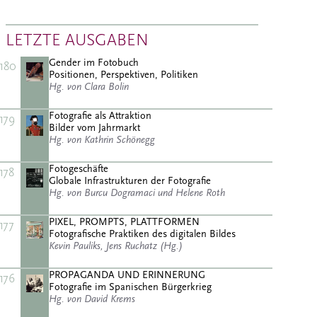
LETZTE AUSGABEN
Gender im Fotobuch
180
Positionen, Perspektiven, Politiken
Hg. von Clara Bolin
Fotografie als Attraktion
179
Bilder vom Jahrmarkt
Hg. von Kathrin Schönegg
Fotogeschäfte
178
Globale Infrastrukturen der Fotografie
Hg. von Burcu Dogramaci und Helene Roth
PIXEL, PROMPTS, PLATTFORMEN
177
Fotografische Praktiken des digitalen Bildes
Kevin Pauliks, Jens Ruchatz (Hg.)
PROPAGANDA UND ERINNERUNG
176
Fotografie im Spanischen Bürgerkrieg
Hg. von David Krems