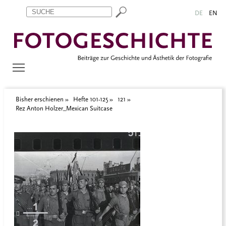
Zum Inhalt springen
Aktuelle Seite: Rez. Anton Holzer_Mexican Suitcase
DE
EN
Bisher erschienen
Hefte 101-125
121
Rez Anton Holzer_Mexican Suitcase