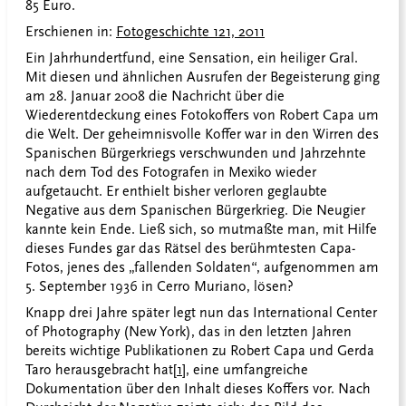
85 Euro.
Erschienen in:
Fotogeschichte 121, 2011
Ein Jahrhundertfund, eine Sensation, ein heiliger Gral.
Mit diesen und ähnlichen Ausrufen der Begeisterung ging
am 28. Januar 2008 die Nachricht über die
Wiederentdeckung eines Fotokoffers von Robert Capa um
die Welt. Der geheimnisvolle Koffer war in den Wirren des
Spanischen Bürgerkriegs verschwunden und Jahrzehnte
nach dem Tod des Fotografen in Mexiko wieder
aufgetaucht. Er enthielt bisher verloren geglaubte
Negative aus dem Spanischen Bürgerkrieg. Die Neugier
kannte kein Ende. Ließ sich, so mutmaßte man, mit Hilfe
dieses Fundes gar das Rätsel des berühmtesten Capa-
Fotos, jenes des „fallenden Soldaten“, aufgenommen am
5. September 1936 in Cerro Muriano, lösen?
Knapp drei Jahre später legt nun das International Center
of Photography (New York), das in den letzten Jahren
bereits wichtige Publikationen zu Robert Capa und Gerda
Taro herausgebracht hat
[1]
, eine umfangreiche
Dokumentation über den Inhalt dieses Koffers vor. Nach