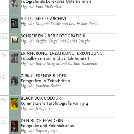
Fotografie als kollektives Unternehmen
Hg. von Paul Mellenthin
ARTIST MEETS ARCHIVE
167
Hg. von Stefanie Diekmann und Esther Ruelfs
SCHREIBEN ÜBER FOTOGRAFIE II
166
Hg. von Steffen Siegel und Bernd Stiegler
ERINNERUNG, ERZÄHLUNG, ERKUNDUNG
165
Fotoalben im 20. und 21. Jahrhundert
Hg. von Bernd Stiegler und Kathrin Yacavone
ZIRKULIERENDE BILDER
164
Fotografien in Zeitschriften
Hg. von Joachim Sieber
BLACK BOX COLOUR
163
Kommerzielle Farbfotografie vor 1914
Hg. von Jens Jäger
DEN BLICK ERWIDERN
162
Fotografie und Kolonialismus
Hg. von Sophie Junge