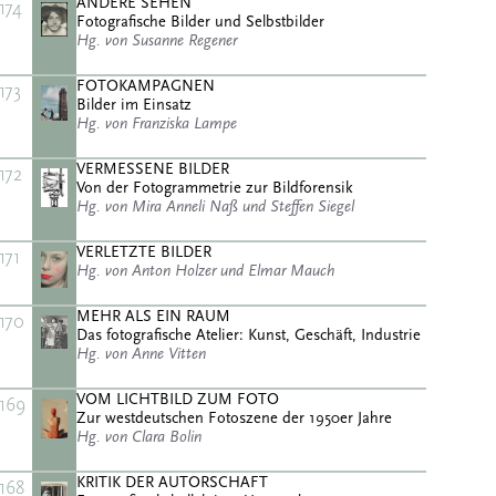
ANDERE SEHEN
174
Fotografische Bilder und Selbstbilder
Hg. von Susanne Regener
FOTOKAMPAGNEN
173
Bilder im Einsatz
Hg. von Franziska Lampe
VERMESSENE BILDER
172
Von der Fotogrammetrie zur Bildforensik
Hg. von Mira Anneli Naß und Steffen Siegel
VERLETZTE BILDER
171
Hg. von Anton Holzer und Elmar Mauch
MEHR ALS EIN RAUM
170
Das fotografische Atelier: Kunst, Geschäft, Industrie
Hg. von Anne Vitten
VOM LICHTBILD ZUM FOTO
169
Zur westdeutschen Fotoszene der 1950er Jahre
Hg. von Clara Bolin
KRITIK DER AUTORSCHAFT
168