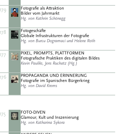
Fotografie als Attraktion
179
Bilder vom Jahrmarkt
Hg. von Kathrin Schönegg
Fotogeschäfte
178
Globale Infrastrukturen der Fotografie
Hg. von Burcu Dogramaci und Helene Roth
PIXEL, PROMPTS, PLATTFORMEN
177
Fotografische Praktiken des digitalen Bildes
Kevin Pauliks, Jens Ruchatz (Hg.)
PROPAGANDA UND ERINNERUNG
176
Fotografie im Spanischen Bürgerkrieg
Hg. von David Krems
FOTO-DIVEN
175
Glamour, Kult und Inszenierung
Hg. von Katharina Sykora