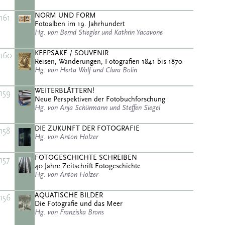
NORM UND FORM
161
Fotoalben im 19. Jahrhundert
Hg. von Bernd Stiegler und Kathrin Yacavone
KEEPSAKE / SOUVENIR
160
Reisen, Wanderungen, Fotografien 1841 bis 1870
Hg. von Herta Wolf und Clara Bolin
WEITERBLÄTTERN!
159
Neue Perspektiven der Fotobuchforschung
Hg. von Anja Schürmann und Steffen Siegel
DIE ZUKUNFT DER FOTOGRAFIE
158
Hg. von Anton Holzer
FOTOGESCHICHTE SCHREIBEN
157
40 Jahre Zeitschrift Fotogeschichte
Hg. von Anton Holzer
AQUATISCHE BILDER
156
Die Fotografie und das Meer
Hg. von Franziska Brons