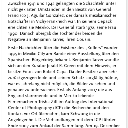
Zwischen 1941 und 1942 gelangten die Schachteln unter
nicht geklärten Umständen in den Besitz von General
Francisco J. Aguilar González, der damals mexikanischer
Botschafter in Vichy-Frankreich war. In seinem Gepäck
erreichten sie Mexiko. Der General starb 1972, seine Frau
1990. Danach übergab die Tochter der beiden die
Negative an Benjamin Tarver, ihren Cousin.
Erste Nachrichten über die Existenz des „Koffers“ wurden
1995 in Mexiko City am Rande einer Ausstellung über den
Spanischen Bürgerkrieg bekannt. Benjamin Tarver wandte
sich an den Kurator Jerald R. Green mit dem Hinweis, er
besitze Fotos von Robert Capa. Da der Besitzer aber sehr
zurückgezogen lebte und seinen Schatz sorgfältig hütete,
war es jahrelang nicht möglich, die Bilder zu sehen und
genauer zu untersuchen. Erst als Anfang 2007 die aus
England stammende und in Mexiko lebende
Filmemacherin Trisha Ziff im Auftrag des International
Center of Photography (ICP) die Recherche und den
Kontakt vor Ort übernahm, kam Schwung in die
Angelegenheit. Die Verhandlungen mit dem ICP führten
Ende 2007 zum Ankauf der Sammlung. Am 19. Dezember