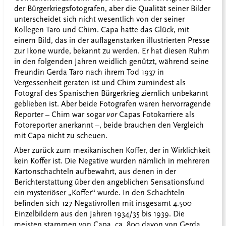
der Bürgerkriegsfotografen, aber die Qualität seiner Bilder
unterscheidet sich nicht wesentlich von der seiner
Kollegen Taro und Chim. Capa hatte das Glück, mit
einem Bild, das in der auflagenstarken illustrierten Presse
zur Ikone wurde, bekannt zu werden. Er hat diesen Ruhm
in den folgenden Jahren weidlich genützt, während seine
Freundin Gerda Taro nach ihrem Tod 1937 in
Vergessenheit geraten ist und Chim zumindest als
Fotograf des Spanischen Bürgerkrieg ziemlich unbekannt
geblieben ist. Aber beide Fotografen waren hervorragende
Reporter – Chim war sogar
vor
Capas Fotokarriere als
Fotoreporter anerkannt –, beide brauchen den Vergleich
mit Capa nicht zu scheuen.
Aber zurück zum mexikanischen Koffer, der in Wirklichkeit
kein Koffer ist. Die Negative wurden nämlich in mehreren
Kartonschachteln aufbewahrt, aus denen in der
Berichterstattung über den angeblichen Sensationsfund
ein mysteriöser „Koffer“ wurde. In den Schachteln
befinden sich 127 Negativrollen mit insgesamt 4.500
Einzelbildern aus den Jahren 1934/35 bis 1939. Die
meisten stammen von Capa, ca. 800 davon von Gerda