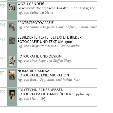
WOZU GENDER?
155
Geschlechtertheoretische Ansätze in der Fotografie
Hg. von Katharina Steidl
PROTESTFOTOGRAFIE
154
Hg. von Susanne Regener, Dorna Safaian, Simon Teune
BEBILDERTE TEXTE, BETEXTETE BILDER
153
FOTOGRAFIE UND TEXT UM 1900
Hg. von Philipp Ramer und Christine Weder
FOTOGRAFIE UND DESIGN
152
Hg. von Linus Rapp und Steffen Siegel
NOMADIC CAMERA
151
FOTOGRAFIE, EXIL, MIGRATION
Hg. von Burcu Dogramaci und Helene Roth
POLYTECHNISCHES WISSEN
150
FOTOGRAFISCHE HANDBÜCHER 1839 bis 1918
Hg. von Herta Wolf